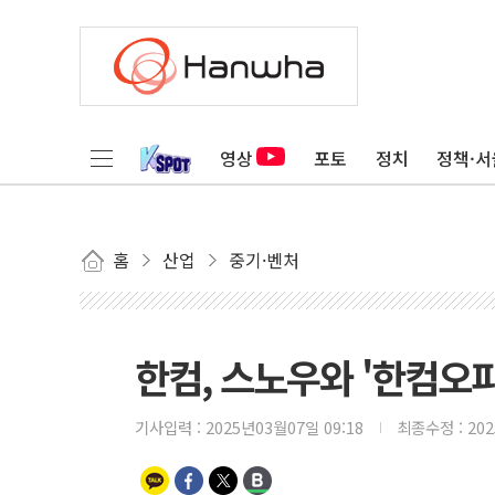
영상
포토
정치
정책·서
홈
산업
중기·벤처
한컴, 스노우와 '한컴오피
기사입력 :
2025년03월07일 09:18
최종수정 :
20