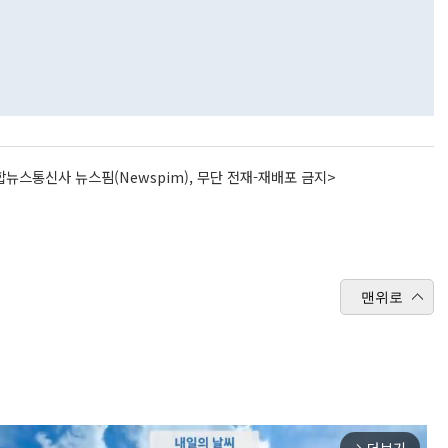
뉴스통신사 뉴스핌(Newspim), 무단 전재-재배포 금지>
맨위로
arrow_forward_ios