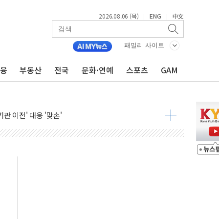
커패시터' 사업 확대
2026.08.06 (목)
ENG
中文
|
|
주 추가 매입
 849억원…전년 比 22.3%↑
패밀리 사이트
영업익 1037억원…상반기 역대 최대
금융
부동산
전국
문화·연예
스포츠
GAM
항공우주·방산으로 넓힌다
DNA 백신 플랫폼' 美 특허 확보
관 이전' 대응 '맞손'
↑…상승폭 커졌지만 고가주택 밀집된 강남·서초 둔화
압변압기 첫 공급...국가 전력망에 첫 입성
대대적 인상 계획...업계 파장 예고
업익 14.2% 감소…"온라인 사업으로 성장"
 투표' 요구...친청계 응집력 '희석' 전략 통할까
현대 테라타워 구리갈매' 공급
…'매출 절반' 실리콘 반등에 하반기 기대
치 프레임에 졸속 추진…'잼데믹' 안보까지 몰고 와"