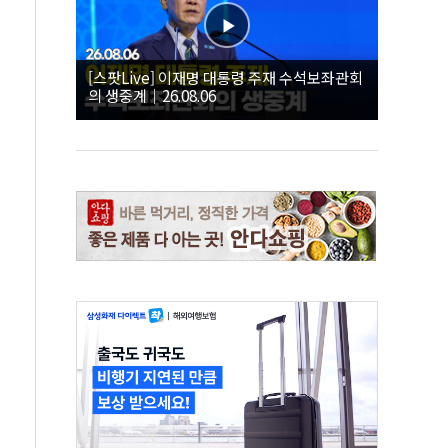
[스팟Live] 이재명 대통령 주재 수석보좌관회
의 생중계｜26.08.06