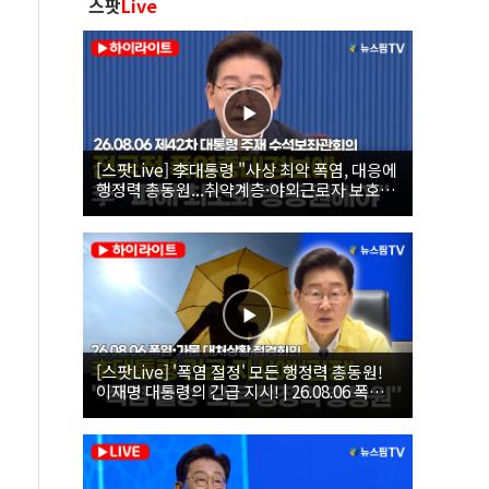
스팟
Live
[스팟Live] 李대통령 "사상 최악 폭염, 대응에
행정력 총동원...취약계층·야외근로자 보호에
힘써야"｜26.08.06 제42차 대통령 주재 수석
보좌관회의
[스팟Live] '폭염 절정' 모든 행정력 총동원!
이재명 대통령의 긴급 지시! | 26.08.06 폭염•
가뭄 대처상황 점검회의