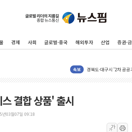
뉴인텍, 하반기 '전력용 
듀오백 정관영 대표, 자사
BGF리테일, 2분기 영업익
휴젤, 매출 2545억원·
울
경제
사회
글로벌·중국
해외투자
산업
증권·
포스코, 희귀가스 사업 
진원생명과학, '코로나19 
경북도·대구시 '2차 공공기
서울 아파트값 0.26%
속보
효성중공업, 덴마크에 초고
딥시크, AI 서비스 가격 
CJ프레시웨이, 2분기 영
스 결합 상품' 출시
초박빙 경선에 친명계 '추가
구리시 입주업종 확대…'
25년03월07일 09:18
KCC, 실적은 주춤했지만
가
가
정점식 "사관학교 통합 정