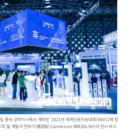
10일 중국 상하이시에서 개최된 '2021년 세계인공지능대회(WAIC)에 참
0'을 개발사 한무기(寒武紀∙Cambricon 688256.SH)의 전시 부스