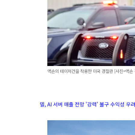
액손의 테이저건을 착용한 미국 경찰관 [사진=액손
델, AI 서버 매출 전망 '강력' 불구 수익성 우