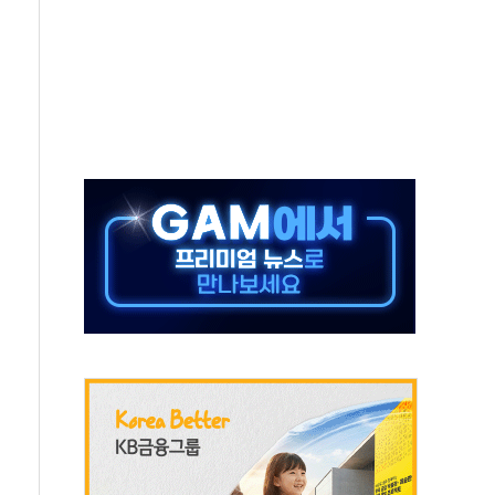
터보트 전복…1명 사망·1명 실종
의 날 참석..."국제적 시민 연대로 목소리 내야"
 실종 60대 나흘만에 숨진 채 발견
 살해 10대 아들 체포
' 받아친 정청래…제주 연설서 신경전 고조
지시…與 "적극 환영"·野 "졸속 국정"