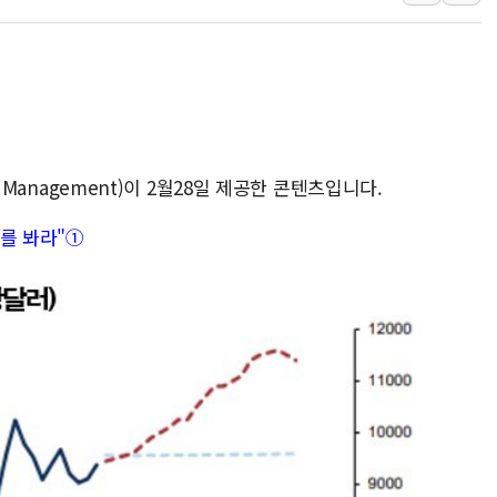
여수 오동도 인근 해상서 모
추미애, '위안부' 피해자 기림
인천 선재도 갯벌서 해루질 중
인천서 말다툼 중 어머니 흉기
'화합' 꺼낸 김민석에 '뻔뻔
t Management)이 2월28일 제공한 콘텐츠입니다.
李대통령, ISA 개편 재검토 
어를 봐라"①