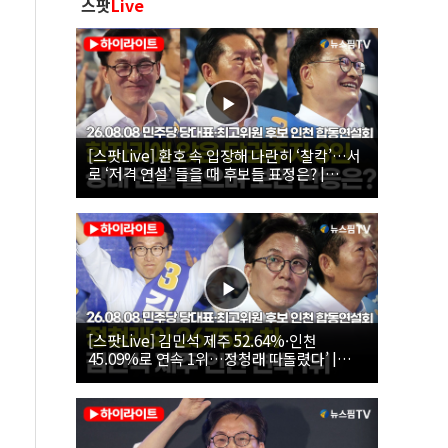
스팟
Live
[스팟Live] 환호 속 입장해 나란히 ‘찰칵’…서
로 ‘저격 연설’ 들을 때 후보들 표정은? |
26.08.08 더불어민주당 당대표·최고위원 후
보 인천 합동연설회
[스팟Live] 김민석 제주 52.64%·인천
45.09%로 연속 1위…정청래 따돌렸다’ |
26.08.08 더불어민주당 당대표·최고위원 후
보 인천 합동연설회