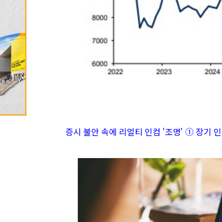
증시 불안 속에 리얼티 인컴 '조명' ① 장기 인