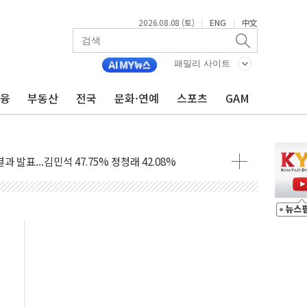
2026.08.08 (토)
ENG
中文
|
|
산사태 주의보'...경북도, 호우 피해·통제구간 없어
%p' 차 재역전 성공...金 45.42% vs 鄭 44.56%
패밀리 사이트
·정청래·김민석 당대표 후보
금융
부동산
전국
문화·연예
스포츠
GAM
 정청래에 승리...47.75% vs 42.08%
과 발표...김민석 47.75% 정청래 42.08%
표...김민석 45.09% 정청래 43.27% 송영길 11.63%
표...김민석 52.64% 정청래 39.89% 송영길 7.47%
0~8.14)
…공습 한계·탄약 부족 현실화
50㎜ 폭우…강원 동해안 강한 비 이어져
 환경미화원 수거차에 치여 사망
동…60대 남성 2명 숨져
보는 일 없게"…'결혼 페널티' 22개 과제 손본다