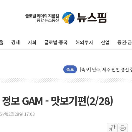
울진·영덕 '호우특보'-포항 '
[종합] 김민석, 정청래에 '0.86
인천 합동연설회 나선 송영길
울
경제
사회
글로벌·중국
해외투자
산업
증권·
김민석, 2주차 제주·인천 경선서
인사하는 김민석 당대표 후보
[속보] 민주, 제주·인천 경선 결
[속보] 민주, 인천 경선 결과 발
속보
[속보] 민주, 제주 경선 결과 발
이번주 국내 주요 금융일정(8.1
美, 이란전 출구전략 만지작
보 GAM - 맛보기편(2/28)
강릉·동해·삼척 시간당 최대 
폐기물 수거하다 참변…60대
25년02월28일 17:03
서울 중랑구 주택가서 흉기 난
가
가
李대통령 "결혼 때문에 손해 