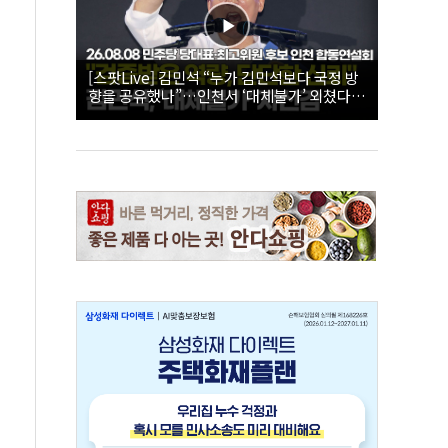
[스팟Live] 김민석 “누가 김민석보다 국정 방
향을 공유했나”…인천서 ‘대체불가’ 외쳤다 |
26.08.08 더불어민주당 당대표·최고위원 후
보 인천 합동연설회