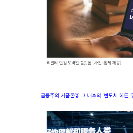
리얼티 인컴 모바일 플랫폼 [사진=업체 제공]
급등주의 거품론② 그 배후의 '반도체 히든 