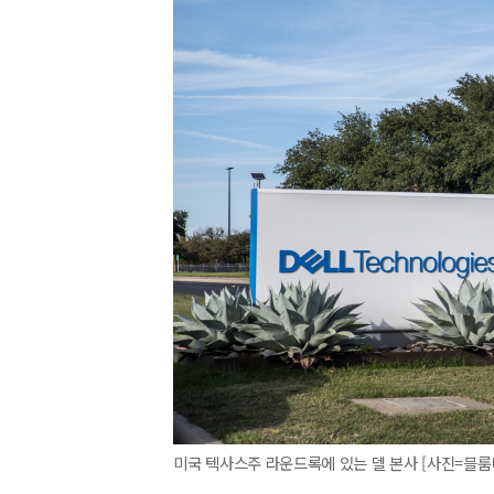
미국 텍사스주 라운드록에 있는 델 본사 [사진=블