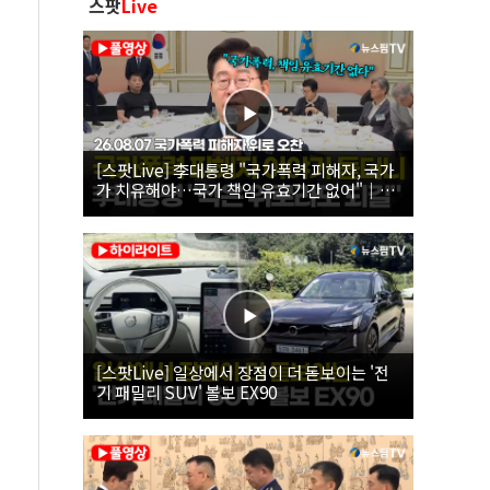
스팟
Live
[스팟Live] 李대통령 "국가폭력 피해자, 국가
가 치유해야…국가 책임 유효기간 없어"｜
26.08.07 국가폭력 피해자 위로 오찬
[스팟Live] 일상에서 장점이 더 돋보이는 '전
기 패밀리 SUV' 볼보 EX90