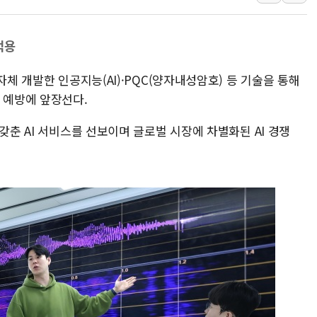
[종합] 美 7월 고용 2만3000명 감소 '쇼크'…9월 금리 인
[사진] 이슬람 수니파 3개국, 공동방위협정 체결
적용
뉴욕증시 개장 전 특징주...아틀라시안·클라우드플레어
자체 개발한 인공지능(AI)·PQC(양자내성암호) 등 기술을 통해
보훈부, 미 DPAA와 MOU… "6·25 미군 실종자 7359명
 예방에 앞장선다.
트럼프 "금리 내려야"…파월 때와 달리 워시엔 톤 낮춰
특정 정치인 측근 포항시 정책특보 내정설...포항시 '시끌'
갖춘 AI 서비스를 선보이며 글로벌 시장에 차별화된 AI 경쟁
李 "해남 태양광, 대한민국 다음 100년 밑거름…수도권 집
李 대통령, '6시간 마라톤 부동산 2차 회의' 주재… "전폭
트럼프, 中 겨냥 폴리실리콘 관세 15% 부과…美 태양광주