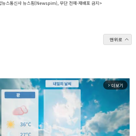
뉴스통신사 뉴스핌(Newspim), 무단 전재-재배포 금지>
맨위로
더보기
arrow_forward_ios