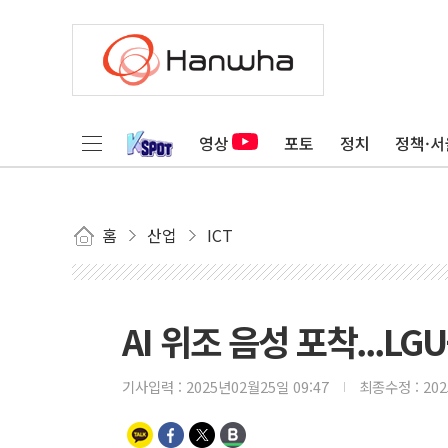
영상
포토
정치
정책·서
홈
산업
ICT
AI 위조 음성 포착...L
기사입력 :
2025년02월25일 09:47
최종수정 :
20