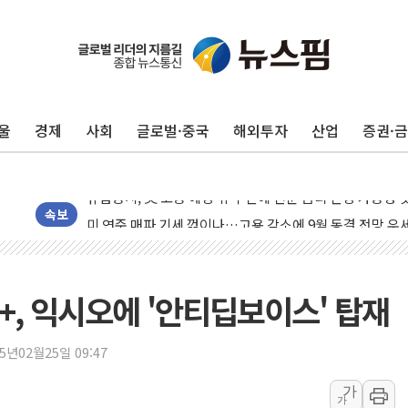
울
경제
사회
글로벌·중국
해외투자
산업
증권·
뉴욕증시, 고용 쇼크에 금리 인상 우려 후퇴…S&P500 
트럼프, 쿡 연준 이사 해임 재추진…"26일까지 의혹 소명"
유럽증시, 美 고용 예상 밖 부진에 연준 금리 인상 가능성 
미 연준 매파 기세 꺾이나…고용 감소에 9월 동결 전망 우
속보
[종합] 이슬람 수니파 3국, '공동방위협정' 체결… 이스라
트럼프, 백신·자폐증 행정명령 검토…"이르면 다음 주"
美 항소법원, 백악관 무도회장 공사 중단 명령…트럼프 제
GU+, 익시오에 '안티딥보이스' 탑재
이란 핵심 원유 수출항 '하르그섬', 최근 1주일 이상 '올스
美 고용 쇼크에 엔화 장중 급등…시장은 "또 개입했나" 촉
25년02월25일 09:47
[AI MY 뉴스] 뉴욕 반도체주 프리뷰...美 고용 쇼크에 반도
가
가
뉴욕증시 프리뷰, 美 고용 쇼크에 금리 인상 우려 후퇴…나