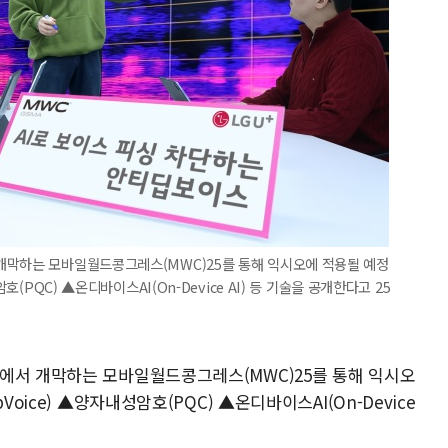
개막하는 모바일월드콩그레스(MWC)25를 통해 익시오에 적용될 예정
호(PQC) ▲온디바이스AI(On-Device AI) 등 기술을 공개한다고 25
에서 개막하는 모바일월드콩그레스(MWC)25를 통해 익시오
oice) ▲양자내성암호(PQC) ▲온디바이스AI(On-Device