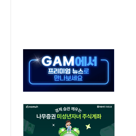
상 기대 후퇴
·태양광주↑ VS 트레이드데스크·웬디스↓
 끝까지 찾겠다"
중 완화 전환점"
적 공급 확대·속도전 총력"
 급등