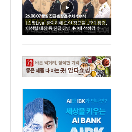
[스팟Live] 한자리에 모인 장군들...李대통령,
이상렬 대장 등 진급 장성 4명에 삼정검 수치
직접 수여｜26.08.07 장성 진급·삼정검 수치
수여식