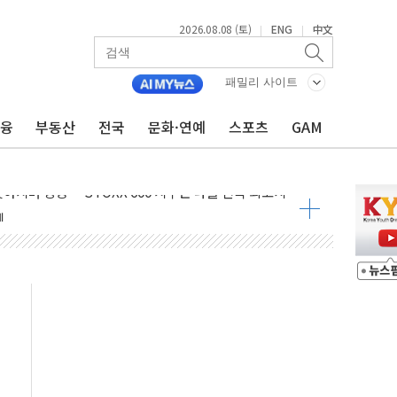
2026.08.08 (토)
ENG
中文
|
|
패밀리 사이트
금융
부동산
전국
문화·연예
스포츠
GAM
최고치
 요구
낮아지며 상승… STOXX 600 지수는 나흘 연속 최고치
세
엘·이란 위협에 맞설 자체 억지력 강화
동
톱'… 美 해상봉쇄 영향
각
체주 '활짝'
스닥 선물 1%대 상승