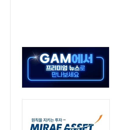
 주재… "전폭적 공급 확대·속도전 총력"
…美 태양광주 급등
해도 놀랍지 않아"
태양광 착공…여의도 1.6배 규모
...금융주 낙폭 커