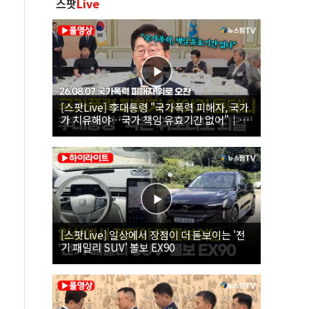
스팟
Live
[스팟Live] 李대통령 "국가폭력 피해자, 국가
가 치유해야…국가 책임 유효기간 없어"｜
26.08.07 국가폭력 피해자 위로 오찬
[스팟Live] 일상에서 장점이 더 돋보이는 '전
기 패밀리 SUV' 볼보 EX90