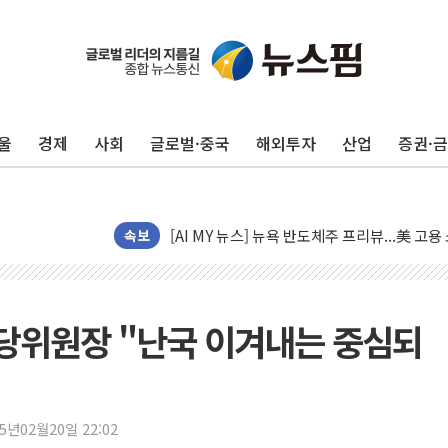
[종합] 이슬람 수니파 3국, '공동방위협정' 
트럼프, 백신·자폐증 행정명령 검토…"이르면
美 항소법원, 백악관 무도회장 공사 중단 명
울
경제
사회
글로벌·중국
해외투자
산업
증권·
이란의 핵심 원유 수출항 '하르그섬', 최근 1
美 고용 쇼크에 엔화 장중 급등…시장은 "또 
[AI MY 뉴스] 뉴욕 반도체주 프리뷰...美 고
뉴욕증시 프리뷰, 美 고용 쇼크에 금리 인상 
속보
[종합] 美 7월 고용 2만3000명 감소 '쇼크'
[사진] 이슬람 수니파 3개국, 공동방위협정 
뉴욕증시 개장 전 특징주...아틀라시안·클
당위원장 "난국 이겨내는 중심되
보훈부, 미 DPAA와 MOU… "6·25 미군 실
트럼프 "금리 내려야"…파월 때와 달리 워시엔
특정 정치인 측근 포항시 정책특보 내정설...포
25년02월20일 22:02
李 "해남 태양광, 대한민국 다음 100년 밑거