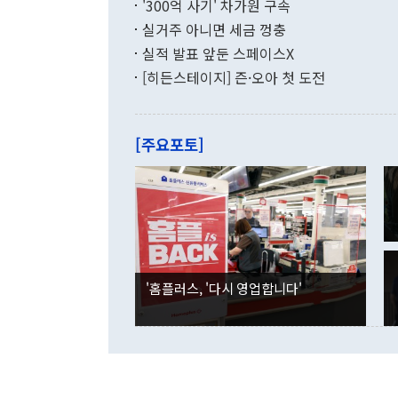
했다. 통관 기
'300억 사기' 차가원 구속
다"고 지적했
(16.4%)
투리가 잡혀 
실거주 아니면 세금 껑충
월(-10억9
쁜 상황이 초
증가와 유류할
실적 발표 앞둔 스페이스X
9·19 군사
기록했지만 
[히든스테이지] 즌·오아 첫 도전
"우리의 선의
로 전환됐다.
으로 약간의 의문
를 기록해 전
관은 업무보고
는 배당수입
주의에 근거한
줄면서 25억
[주요포토]
라며 "여러분
억1000만달
이 9월 러시
였던 올해 3
며 "정부 차
인의 해외투자
은 "그것은 
각각 증가했다
잘랐다. 정 
국인의 국내 
않았다는 점에
감소하며 전월
사합의 복원,
경신했다. 외
권이라는 지적
분기 말 만기
뒤 "여기 업
다. 내국인의
'홈플러스, '다시 영업합니다'
부의 한 소식
다. eoyn2@
를 거쳐 결정
련 부처 장관
하고 대통령의
한 문제"라고 지적했다. 이재명 대통령이
외교 국방 등