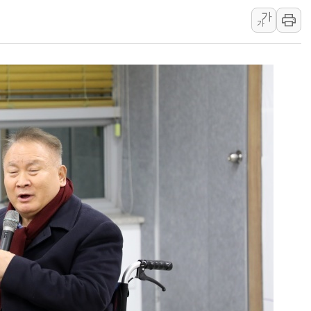
가
李 대통령, '6시간 마라톤 부동산 2차 회의'
가
트럼프, 中 겨냥 폴리실리콘 관세 15% 부과
[사진] 빈살만과 에르도안의 만남
이란와이어 "이란 최고지도자 위독…곧 사망
남동발전, 해남군에 국내 최대 규모 400MW 
[인도증시] 중동 불안 속 유가 상승에 소폭 하락