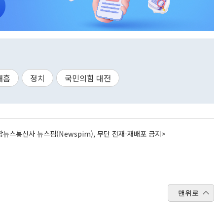
태흠
정치
국민의힘 대전
뉴스통신사 뉴스핌(Newspim), 무단 전재-재배포 금지>
맨위로