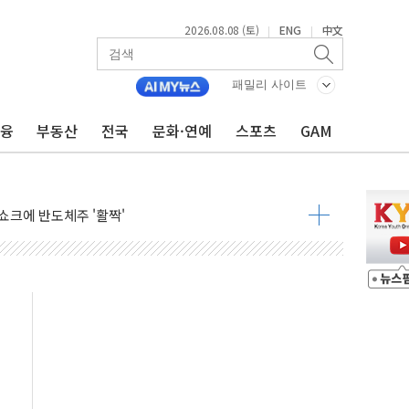
2026.08.08 (토)
ENG
中文
|
|
체결… 이스라엘·이란 위협에 맞설 자체 억지력 강화
 다음 주"
패밀리 사이트
령…트럼프 제동
금융
부동산
전국
문화·연예
스포츠
GAM
주일 이상 '올스톱'… 美 해상봉쇄 영향
개입했나" 촉각
용 쇼크에 반도체주 '활짝'
우려 후퇴…나스닥 선물 1%대 상승
…9월 금리 인상 기대 후퇴
체결
라우드플레어·태양광주↑ VS 트레이드데스크·웬디스↓
종자 7359명 끝까지 찾겠다"
 톤 낮춰
항시 '시끌'
름…수도권 집중 완화 전환점"