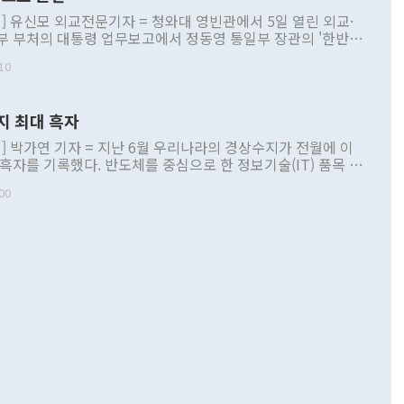
] 유신모 외교전문기자 = 청와대 영빈관에서 5일 열린 외교·
부 부처의 대통령 업무보고에서 정동영 통일부 장관의 '한반도
 구상'과 업무보고 발언이 논란을 빚고 있다. 이날 정 장관의
10
정부 내 조율을 거치지 않은 사안을 정책으로 추진하겠다고 공
는가 하면 사실 관계에 맞지 않은 설명도 있었다. 이재명 대통
로 신중을 기해 달라고 경고했고, 조현 외교부 장관은 '이상
지 최대 흑자
 근거한 비현실적 구상'이라는 비판을 내놨다. 그동안 정 장
책 관련 발언이 물의를 빚은 적은 여러 번 있지만 대통령과 유
] 박가연 기자 = 지난 6월 우리나라의 경상수지가 전월에 이
이 공개적으로 부정적 입장을 표명한 것은 이례적이다. 정 장
 흑자를 기록했다. 반도체를 중심으로 한 정보기술(IT) 품목 수
대북 접근법과 월권을 제어해야 한다는 목소리도 높아지고 있
간 상품수출이 처음으로 1000억달러를 넘어선 영향이다. [자
00
 따르
기자간담회를 하고 있다. [사진=통일부] 2026.07.23 ◆통일
 경상수지는 497억3000만달러 흑자로 집계됐다. 전월(386억
 넘어선 주장 정 장관은 이날 업무보고에서 '한반도 평화공존
)에 이어 두 달 연속 월간 기준 역대 최대 기록을 갈아치웠다.
 설명하면서 이재명 정부 2년차 핵심 과제로 상호 존중·평화
해 상반기 누적 경상수지 흑자는 1910억1000만달러를 기록
·핵 없는 한반도 등 3대 기본 방향을 제시했다. 정 장관은 "대
지 흑자를 견인한 것은 상품수지다. 6월 상품수지는 478억
언어는 멈춰야 한다"면서 주적 용어 대체를 주장했다. 지난 25
 흑자를 기록하며 전월에 이어 역대 최대를 다시 썼다. 국제수
D(완전하고 검증가능하며 되돌릴 수 없는 비핵화) 구도는 이미
수출은 1123억7000만달러로 전년 동월 대비 84.5% 증가하
했다. 또 "현 시점에서 흘러간 선(先)비핵화만 되뇌는 것은
 처음으로 1000억달러를 넘어섰다. 상품수입은 644억8000만
 데 힘이 되지 않는다"고 주장했다. 정 장관은 또 "정전 체제
6% 늘었다. 통관 기준으로는 반도체 수출이 전년 동월 대비
로 바꾸는 논의에 착수하겠다"면서 "북·미 정상회담 견인과
증했고 컴퓨터·주변기기(SSD)는 282.7% 증가했다. IT 품목
화의 동력을 확보하기 위해 최선을 다할 것"이라고 말했다. 하
.4% 늘었으며 비IT 품목도 ▲석유제품(47.5%) ▲화공품
령은 정 장관의 구상에 대부분 제동을 걸었다. 이 대통령은 "평
▲철강제품(17.9%) ▲승용차(6.1%) 등을 중심으로 18.6% 증가
 정치적으로 악용되는 측면이 있다"며 "많이 조심하셔야 한