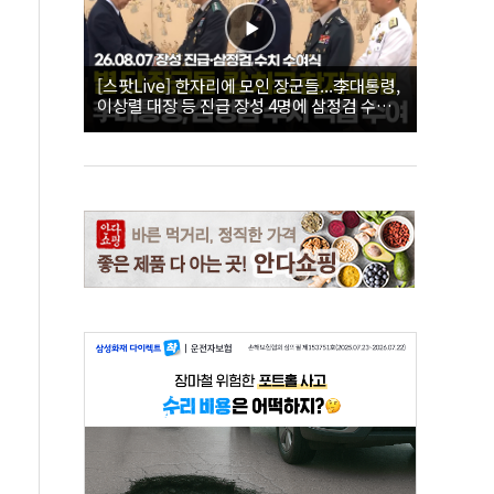
[스팟Live] 한자리에 모인 장군들...李대통령,
이상렬 대장 등 진급 장성 4명에 삼정검 수치
직접 수여｜26.08.07 장성 진급·삼정검 수치
수여식