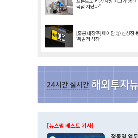
프론트도어 ② 사상 최고가 경신
곡점 지났다"
[홍콩 대장주] 메이퇀 ③ 신성장
'폭발적 성장'
[뉴스핌 베스트 기사]
정동영 업무