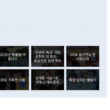
준 수입은 ▲원자재(30.5%) ▲자본재(35.3%) ▲소비재
다. 북한을 다른 이름으로 불러야 한다는 주장에는 "표현에 꼬
가 모두 늘었다. 서비스수지는 12억9000만달러 적자를 기록해 전
정쟁으로 휘몰아 들어가면 원래 하고자 했던 데에서 오히려 나
000만달러)보다 적자 폭이 확대됐다. 여행수지는 외국인 입국자
래될 수 있다"고 경고했다. 이 대통령은 남북 신뢰 구축을 위해
증료 인상 등에 따른 출국자 감소로 4억4000만달러 흑자를
합의를 선제적으로 복원해야 한다는 정 장관의 주장에 대해서도
지식재산권사용료수지는 전월 흑자에서 4억4000만달러 적자
대로 하는 게 과연 한반도의 평화와 안정에 플러스냐, 결론적
 본원소득수지는 배당소득을 중심으로 32억7000만달러 흑자
이 들 때도 있다"며 부정적으로 반응했다. 조현 외교부 장
월(21억7000만달러)보다 흑자 폭이 확대됐다. 배당소득수지
 사후 브리핑에서 정 장관이 언급한 '4자 회담'에 대해 "이상
이 늘어난 데다 전월 분기배당에 따른 기저효과로 배당지급이
 어떤 희망이라 하더라도 그건 아직 조율되지 않은 방법"이
6000만달러 흑자를 나타냈다. 금융계정 순자산은 6월 중 467
들께서 디스카운트해 주시면 좋겠다"고 선을 그었다. 정 장관
러 증가해 월간 기준 역대 최대 증가 폭을 기록했다. 종전 최대
아 블라디보스토크에서 열리는 '동방경제포럼(EEF)'을 언급하
월(369억9000만달러)을 넘어선 것이다. 직접투자에서는 내국
원에서 (참석을) 검토하고 있다"고 발언한 데 대해서도 조 장관
가 80억1000만달러, 외국인의 국내투자가 46억3000만달러
'선관위 특검' 국민
외교부의 몫"이라며 "아직 거기까지 진도가 나가지 않았다"고
2026년 동물원 여
2026 을지연습 준
. 증권투자에서는 외국인의 국내 주식 매도세가 이어졌다. 외
추천위 첫 회의…
름나기
비보고회
장관이 이날 소개한 대북 구상과 설명은 정부 내 조율을 거치지
주식 투자는 차익실현 매도 등의 영향으로 316억1000만달러
후보추천 절차 착수
서 문제가 있다. 특히 주적 표현 대체와 국호 사용, 9·19 군
(-310억5000만달러)에 이어 역대 최대 순매도 기록을 다시
 4자회담 추진 등은 통일부 장관이 결정할 사안이 아니어서 월
국인의 국내 채권투자는 세계국채지수(WGBI) 자금 유입에도
이 나오고 있다. 이 대통령은 정 장관의 업무보고를 듣고 난
도래 영향으로 증가 폭이 줄어든 52억9000만달러를 기록했
무보고에 발표했다고 승인난 건 아니다"라고 재차 확인했다. 정
오세훈 서울시장,
 해외 증권투자는 주식을 중심으로 35억6000만달러 증가했
39도 기록한 서울
폭염 날리는 물놀이
부동산 대토론회
통은 "정 장관의 발언 내용은 대부분 국가안전보장회의(NSC)
newspim.com
된 사안이 아닌 정 장관의 개인적 생각에 가깝다"며 "안보 관
이 정부의 공식 정책이 아닌 사안을 추진하겠다고 업무보고를
 면전에서 '국군통수권자가 나서야 한다'고 주장한 것은 심각
 5일 청와대 영빈관에서 열린 통일
 외교 안보 부처 업무보고에서 발언하고 있다. [사진=청와대]