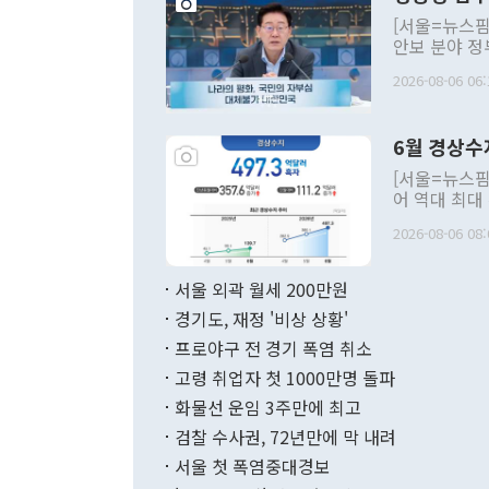
[서울=뉴스핌
안보 분야 정
평화공존 발전
2026-08-06 06:
발언 중에는 
언한 것이 있
령은 공개적으
6월 경상수
주의적 희망에
관의 대북 정
[서울=뉴스핌
관 부처 장관
어 역대 최대
관의 무리한 
출 호조로 월
다. [정동영 통일부 장관이 지난달 23일 오후 서울 종로구 정부서울청사에
2026-08-06 08:
료=한국은행] 한국은행이 6일 발표한 '2026년 6월 국제수지(잠정)'에
서 취임 1주년 
면 지난 6월
부 장관 권한
1000만달러
서울 외곽 월세 200만원
발전 구상'을
이에 따라 올
적 갈등 해결
경기도, 재정 '비상 상황'
했다. 경상수
결과 혐오의 
9000만달러
프로야구 전 경기 폭염 취소
년간의 CVI
지 기준 상품
고령 취업자 첫 1000만명 돌파
무너졌다고도 
며 월간 기준
현실을 바꾸는
달러로 38.
화물선 운임 3주만에 최고
를 평화 체제
196.9% 급
검찰 수사권, 72년만에 막 내려
함께 4자 대
수출은 160
지만 이 대통
서울 첫 폭염중대경보
(18.6%) 
화공존 정책이