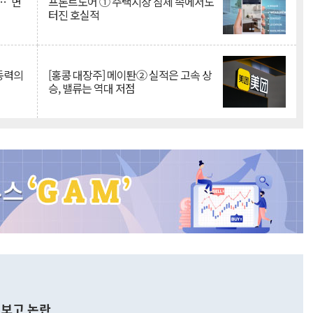
…"변
프론트도어 ① 주택시장 침체 속에서도
터진 호실적
 동력의
[홍콩 대장주] 메이퇀② 실적은 고속 상
승, 밸류는 역대 저점
보고 논란