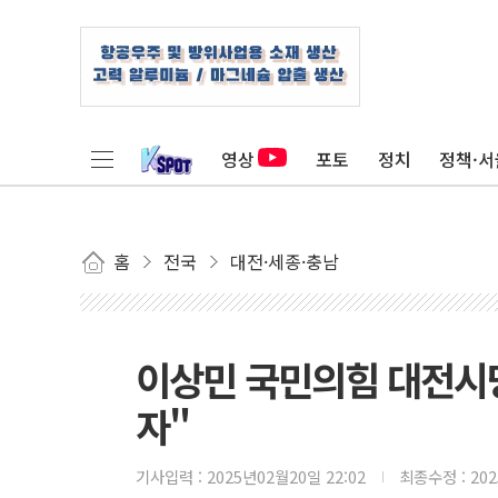
영상
포토
정치
정책·서
홈
전국
대전·세종·충남
이상민 국민의힘 대전시
자"
기사입력 :
2025년02월20일 22:02
최종수정 :
20