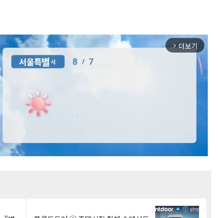
더보기
arrow_forward_ios
Mute