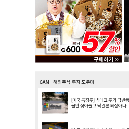
GAM
- 해외주식 투자 도우미
[미국 특징주] 빅테크 주가 급반등..
불안 잦아들고 낙관론 되살아나