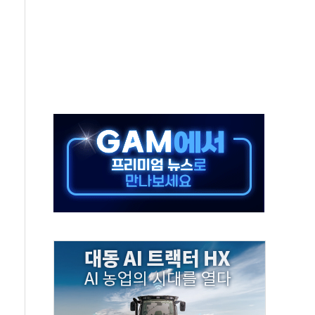
·태양광주↑ VS 트레이드데스크·웬디스↓
 끝까지 찾겠다"
중 완화 전환점"