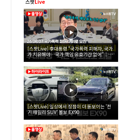
스팟
Live
[스팟Live] 李대통령 "국가폭력 피해자, 국가
가 치유해야…국가 책임 유효기간 없어"｜
26.08.07 국가폭력 피해자 위로 오찬
[스팟Live] 일상에서 장점이 더 돋보이는 '전
기 패밀리 SUV' 볼보 EX90