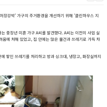
[사진] 이슬람 수니파 3개국, 공동방위협정 체결
뉴욕증시 개장 전 특징주...아틀라시안·클라우드플레어
 '저장강박' 가구의 주거환경을 개선하기 위해 '클린하우스 지
보훈부, 미 DPAA와 MOU… "6·25 미군 실종자 7359명
트럼프 "금리 내려야"…파월 때와 달리 워시엔 톤 낮춰
는 중장년 미혼 가구 A씨를 발견했다. A씨는 이전의 사업 실
특정 정치인 측근 포항시 정책특보 내정설...포항시 '시끌'
려움에 처해 있었고, 집 안에는 많은 물건과 쓰레기로 가득 차
李 "해남 태양광, 대한민국 다음 100년 밑거름…수도권 집
안에 쌓인 쓰레기를 처리하고 방과 싱크대, 냉장고, 화장실까지