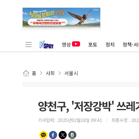
영상
포토
정치
정책·서
홈
사회
서울시
양천구, '저장강박' 쓰레
기사입력 :
2025년02월18일 09:41
최종수정 :
20