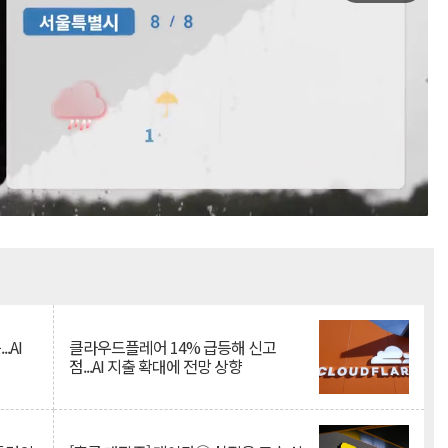
Mute
.AI
클라우드플레어 14% 급등해 신고
점...AI 지출 확대에 전망 상향