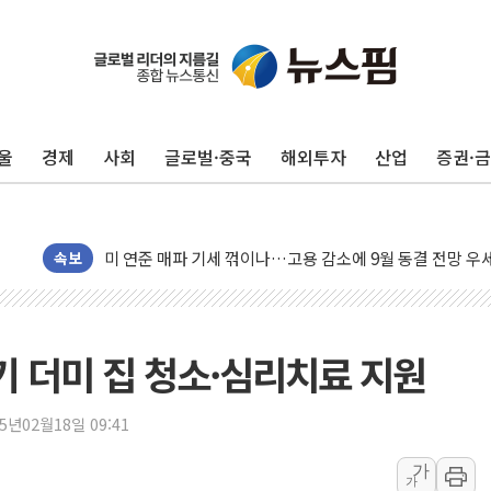
민주, 오늘 제주·인천 경선 결과 발표...'김민석 재역전 vs
한상협, 업계 개인정보 보안 새판 짠다…'자율규제단체' 
뉴욕증시, 고용 쇼크에 금리 인상 우려 후퇴…S&P500 
울
경제
사회
글로벌·중국
해외투자
산업
증권·
트럼프, 쿡 연준 이사 해임 재추진…"26일까지 의혹 소명"
유럽증시, 美 고용 예상 밖 부진에 연준 금리 인상 가능성 
미 연준 매파 기세 꺾이나…고용 감소에 9월 동결 전망 우
[종합] 이슬람 수니파 3국, '공동방위협정' 체결… 이스라
속보
트럼프, 백신·자폐증 행정명령 검토…"이르면 다음 주"
美 항소법원, 백악관 무도회장 공사 중단 명령…트럼프 제
이란 핵심 원유 수출항 '하르그섬', 최근 1주일 이상 '올스
기 더미 집 청소·심리치료 지원
美 고용 쇼크에 엔화 장중 급등…시장은 "또 개입했나" 촉
[AI MY 뉴스] 뉴욕 반도체주 프리뷰...美 고용 쇼크에 반도
25년02월18일 09:41
뉴욕증시 프리뷰, 美 고용 쇼크에 금리 인상 우려 후퇴…나
가
가
[종합] 美 7월 고용 2만3000명 감소 '쇼크'…9월 금리 인