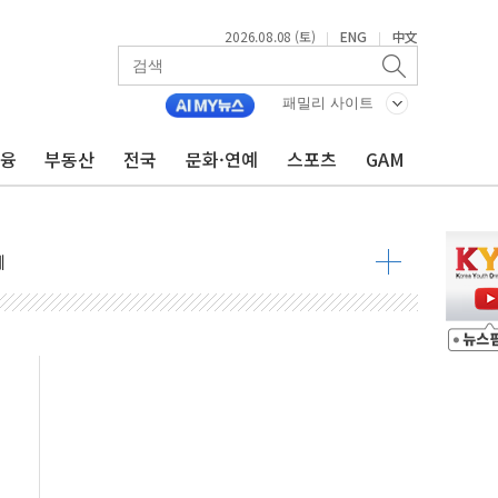
2026.08.08 (토)
ENG
中文
|
|
 정청래 격차 확대'
타진
패밀리 사이트
최고치
금융
부동산
전국
문화·연예
스포츠
GAM
 요구
낮아지며 상승… STOXX 600 지수는 나흘 연속 최고치
세
엘·이란 위협에 맞설 자체 억지력 강화
동
톱'… 美 해상봉쇄 영향
각
체주 '활짝'
스닥 선물 1%대 상승
상 기대 후퇴