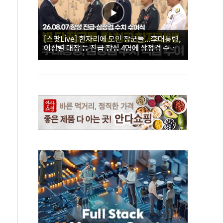
[스팟Live] 한자리에 모인 장군들...李대통령,
이상렬 대장 등 진급 장성 4명에 삼정검 수치
직접 수여｜26.08.07 장성 진급·삼정검 수치
수여식