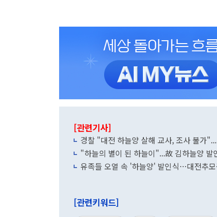
[관련기사]
경찰 "대전 하늘양 살해 교사, 조사 불가".
"하늘의 별이 된 하늘이"...故 김하늘양 발
유족들 오열 속 '하늘양' 발인식…대전추
[관련키워드]