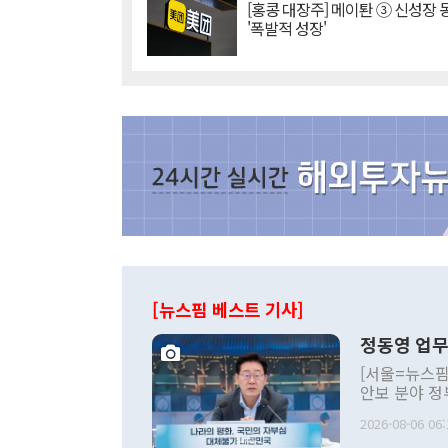
[홍콩 대장주] 메이퇀 ③ 신성장
'폭발적 성장'
[뉴스핌 베스트 기사]
정동영 업무
[서울=뉴스핌
안보 분야 정
평화공존 발전
2026-08-06 06:
발언 중에는 