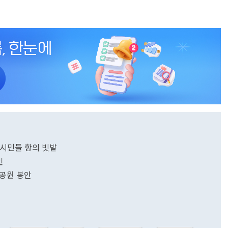
..시민들 항의 빗발
인
모공원 봉안