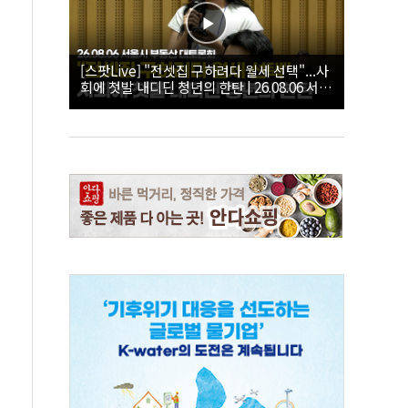
[스팟Live] "전셋집 구하려다 월세 선택"...사
회에 첫발 내디딘 청년의 한탄 | 26.08.06 서울
시 부동산 대토론회