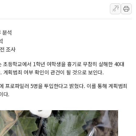
"세금 부담 덜자"…비거주 1주
가
가
세금 부담 커진 고가 1주택자
[금/유가] 이란의 호르무즈 해
부 분석
뉴욕증시, 유가·금리 부담에 하
석
이란, 오만과 호르무즈 해협 재
 전 조사
[민주 당권주자 일정] 송영길·정
李대통령, 오늘 오후 2시 부동
는 초등학교에서 1학년 여학생을 흉기로 무참히 살해한 40대
[오늘의 정치일정] 8월 7일(금)
 계획범죄 여부 확인이 관건이 될 것으로 보인다.
[오늘의 국회일정] 상임위·세미
에 프로파일러 5명을 투입한다고 밝혔다. 이를 통해 계획범죄
이란, 美·이스라엘 선박 호르무
이다.
유럽증시, 견조한 실적 소화하며
리투아니아 국방 "러, 우크라 