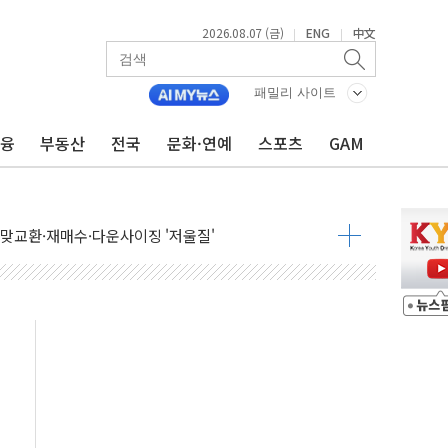
2026.08.07 (금)
ENG
中文
|
|
패밀리 사이트
금융
부동산
전국
문화·연예
스포츠
GAM
늘 부동산 2차 회의 外
래블카드'…휴가철 넘어 장기 고객 묶는다
델 발탁… 부산 광안서 약국 팝업스토어 운영
5% 관세…한국 등엔 '합산 상한' 적용
미 국채금리·달러 동반 상승…시장, 美 고용지표 촉각
단' 행정명령 서명…출생시민권 제한 재시동
"…군수품 부족설 일축 "막대한 무기 보유"
 방어…다음 과제는 '외형 확대'