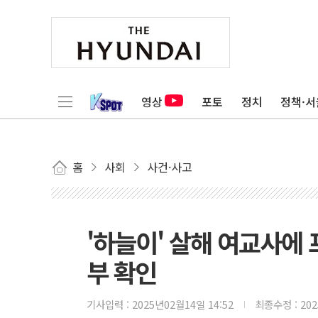
영상
포토
정치
정책·서
홈
사회
사건·사고
'하늘이' 살해 여교사에 
부 확인
기사입력 :
2025년02월14일 14:52
최종수정 :
20