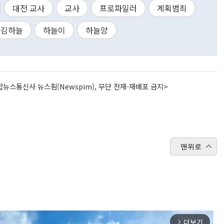
대전 교사
교사
프로파일러
계획범죄
김하늘
하늘이
하늘양
뉴스통신사 뉴스핌(Newspim), 무단 전재-재배포 금지>
맨위로
더보기
arrow_forward_ios