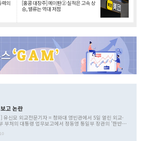
 동력의
[홍콩 대장주] 메이퇀② 실적은 고속 상
승, 밸류는 역대 저점
보고 논란
] 유신모 외교전문기자 = 청와대 영빈관에서 5일 열린 외교·
부 부처의 대통령 업무보고에서 정동영 통일부 장관의 '한반도
 구상'과 업무보고 발언이 논란을 빚고 있다. 이날 정 장관의
10
정부 내 조율을 거치지 않은 사안을 정책으로 추진하겠다고 공