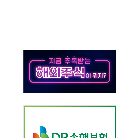
택자 귀환 조짐에 전월세시장 '긴장'
…맞교환·재매수·다운사이징 '저울질'
협 통항 제한 검토에 유가 3% 급등…금값 보합
락…다우 5거래일 랠리 '마침표'
개방 합의 막바지.."美와 직접 협상 없어"
청래·김민석 후보 - 8월 7일
산정책 2차 점검회의…주택 공급 대책 막바지 조율
나·기자회견·주요 정당 - 8월 7일
즈 통항 제한 추진…美 "통행 막을 권한 없어"
 대부분 상승… "2분기 기업 순이익 21% 증가" 전망
드론으로 나토 회원국 공격 검토… 거짓 깃발 작전"