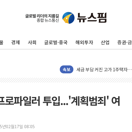
울
경제
사회
글로벌·중국
해외투자
산업
증권·
[뉴스핌 이 시각 PICK] 李, 오
속보
카드사 고객 유입 창구 된 '트
제나벨, 배우 공승연 브랜드 모
트럼프, 폴리실리콘·태양광에 1
프로파일러 투입...'계획범죄' 여
[채권/외환] 국제유가 급등에 
트럼프, '원정출산 시민권 차
트럼프 "이란전 조만간 끝날 것
25년02월17일 08:05
현대리바트, 원가 개선으로 실적