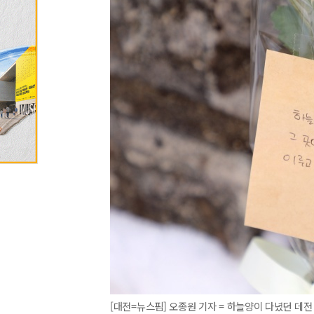
[대전=뉴스핌] 오종원 기자 = 하늘양이 다녔던 데전 