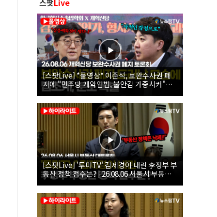
스팟
Live
[스팟Live] *풀영상* 이준석, 보완수사권 폐
지에 "민주당 개악입법, 불안감 가중시켜"｜
26.08.06 개혁신당 보완수사권 폐지 토론회
[스팟Live] '투미TV' 김제경이 내린 李정부 부
동산 정책 점수는? | 26.08.06 서울시 부동산
대토론회