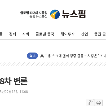
미 연준 매파 기세 꺾이나…고용 감소에 9월 
[종합] 이슬람 수니파 3국, '공동방위협정' 
트럼프, 백신·자폐증 행정명령 검토…"이르면
울
경제
사회
글로벌·중국
해외투자
산업
증권·
美 항소법원, 백악관 무도회장 공사 중단 명
이란 핵심 원유 수출항 '하르그섬', 최근 1주일
美 고용 쇼크에 엔화 장중 급등…시장은 "또 
속보
[AI MY 뉴스] 뉴욕 반도체주 프리뷰...美 고
뉴욕증시 프리뷰, 美 고용 쇼크에 금리 인상 
[종합] 美 7월 고용 2만3000명 감소 '쇼크'
[사진] 이슬람 수니파 3개국, 공동방위협정 
8차 변론
뉴욕증시 개장 전 특징주...아틀라시안·클
보훈부, 미 DPAA와 MOU… "6·25 미군 실
25년02월13일 11:08
트럼프 "금리 내려야"…파월 때와 달리 워시엔
가
가
특정 정치인 측근 포항시 정책특보 내정설...포