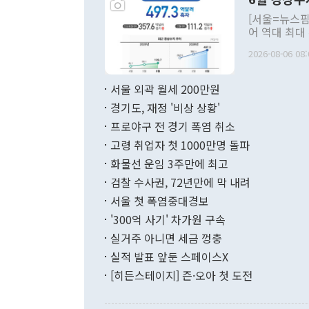
주의적 희망에
관의 대북 정
[서울=뉴스핌
관 부처 장관
어 역대 최대
관의 무리한 
출 호조로 월
다. [정동영 통일부 장관이 지난달 23일 오후 서울 종로구 정부서울청사에
2026-08-06 08:
료=한국은행] 한국은행이 6일 발표한 '2026년 6월 국제수지(잠정)'에
서 취임 1주년 
면 지난 6월
부 장관 권한
1000만달러
서울 외곽 월세 200만원
발전 구상'을
이에 따라 올
적 갈등 해결
경기도, 재정 '비상 상황'
했다. 경상수
결과 혐오의 
9000만달러
프로야구 전 경기 폭염 취소
년간의 CVI
지 기준 상품
고령 취업자 첫 1000만명 돌파
무너졌다고도 
며 월간 기준
현실을 바꾸는
달러로 38.
화물선 운임 3주만에 최고
를 평화 체제
196.9% 급
검찰 수사권, 72년만에 막 내려
함께 4자 대
수출은 160
지만 이 대통
서울 첫 폭염중대경보
(18.6%) 
화공존 정책이
했다. 통관 기
'300억 사기' 차가원 구속
다"고 지적했
(16.4%)
투리가 잡혀 
실거주 아니면 세금 껑충
월(-10억9
쁜 상황이 초
증가와 유류할
실적 발표 앞둔 스페이스X
9·19 군사
기록했지만 
[히든스테이지] 즌·오아 첫 도전
"우리의 선의
로 전환됐다.
으로 약간의 의문
를 기록해 전
관은 업무보고
는 배당수입