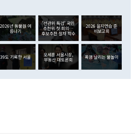
 어떤 희망이라 하더라도 그건 아직 조율되지 않은 방법"이
6000만달러 흑자를 나타냈다. 금융계정 순자산은 6월 중 467
들께서 디스카운트해 주시면 좋겠다"고 선을 그었다. 정 장관
러 증가해 월간 기준 역대 최대 증가 폭을 기록했다. 종전 최대
아 블라디보스토크에서 열리는 '동방경제포럼(EEF)'을 언급하
월(369억9000만달러)을 넘어선 것이다. 직접투자에서는 내국
원에서 (참석을) 검토하고 있다"고 발언한 데 대해서도 조 장관
가 80억1000만달러, 외국인의 국내투자가 46억3000만달러
'선관위 특검' 국민
외교부의 몫"이라며 "아직 거기까지 진도가 나가지 않았다"고
2026년 동물원 여
2026 을지연습 준
. 증권투자에서는 외국인의 국내 주식 매도세가 이어졌다. 외
추천위 첫 회의…
름나기
비보고회
장관이 이날 소개한 대북 구상과 설명은 정부 내 조율을 거치지
주식 투자는 차익실현 매도 등의 영향으로 316억1000만달러
후보추천 절차 착수
서 문제가 있다. 특히 주적 표현 대체와 국호 사용, 9·19 군
(-310억5000만달러)에 이어 역대 최대 순매도 기록을 다시
 4자회담 추진 등은 통일부 장관이 결정할 사안이 아니어서 월
국인의 국내 채권투자는 세계국채지수(WGBI) 자금 유입에도
이 나오고 있다. 이 대통령은 정 장관의 업무보고를 듣고 난
도래 영향으로 증가 폭이 줄어든 52억9000만달러를 기록했
무보고에 발표했다고 승인난 건 아니다"라고 재차 확인했다. 정
오세훈 서울시장,
 해외 증권투자는 주식을 중심으로 35억6000만달러 증가했
39도 기록한 서울
폭염 날리는 물놀이
부동산 대토론회
통은 "정 장관의 발언 내용은 대부분 국가안전보장회의(NSC)
newspim.com
된 사안이 아닌 정 장관의 개인적 생각에 가깝다"며 "안보 관
이 정부의 공식 정책이 아닌 사안을 추진하겠다고 업무보고를
 면전에서 '국군통수권자가 나서야 한다'고 주장한 것은 심각
 5일 청와대 영빈관에서 열린 통일
 외교 안보 부처 업무보고에서 발언하고 있다. [사진=청와대]
장이 현 시점에서 이미 참고가 될 수 없는 과거의 경험 또는 사
식에 기반하고 있다는 것이다. 정 장관이 주장하는 구상은 급
 있는 북한의 전략과 한반도 및 국제 정세를 전혀 반영하지
 비판이 제기되고 있다. 정 장관이 "흘러간 선(先)비핵화만
현실을 바꾸지 못한다"고 언급한 것은 지금까지의 대북 접근
 있다. 북핵 위기 발발 이후 지금까지 모든 핵 협상에서 한국
북한에 선비핵화를 공식적으로 요구한 적이 없기 때문이다. 지