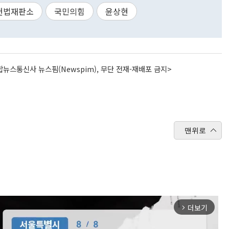
헌법재판소
국민의힘
윤상현
뉴스통신사 뉴스핌(Newspim), 무단 전재-재배포 금지>
맨위로
더보기
arrow_forward_ios