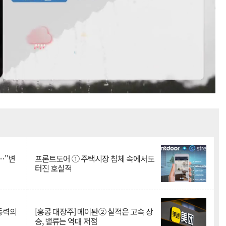
Mute
…"변
프론트도어 ① 주택시장 침체 속에서도
터진 호실적
 동력의
[홍콩 대장주] 메이퇀② 실적은 고속 상
승, 밸류는 역대 저점