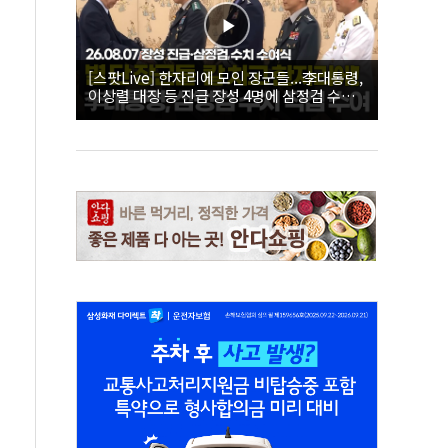
[스팟Live] 한자리에 모인 장군들...李대통령,
이상렬 대장 등 진급 장성 4명에 삼정검 수치
직접 수여｜26.08.07 장성 진급·삼정검 수치
수여식