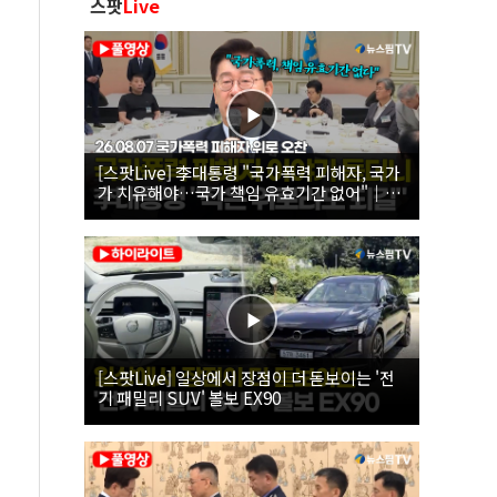
스팟
Live
[스팟Live] 李대통령 "국가폭력 피해자, 국가
가 치유해야…국가 책임 유효기간 없어"｜
26.08.07 국가폭력 피해자 위로 오찬
[스팟Live] 일상에서 장점이 더 돋보이는 '전
기 패밀리 SUV' 볼보 EX90