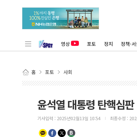
영상
포토
정치
정책·서
홈
포토
사회
윤석열 대통령 탄핵심판 
기사입력 :
2025년02월13일 10:54
최종수정 :
20