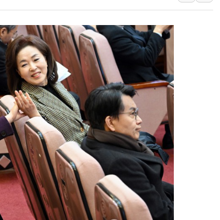
李 "해남 태양광, 대한민국 다음 100년 밑거
李 대통령, '6시간 마라톤 부동산 2차 회의'
트럼프, 中 겨냥 폴리실리콘 관세 15% 부과
[사진] 빈살만과 에르도안의 만남
이란와이어 "이란 최고지도자 위독…곧 사망
남동발전, 해남군에 국내 최대 규모 400MW 