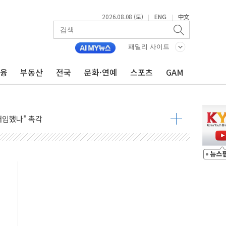
2026.08.08 (토)
ENG
中文
|
|
동결 전망 우세
체결… 이스라엘·이란 위협에 맞설 자체 억지력 강화
패밀리 사이트
 다음 주"
금융
부동산
전국
문화·연예
스포츠
GAM
령…트럼프 제동
 이상 '올스톱'… 美 해상봉쇄 영향
개입했나" 촉각
용 쇼크에 반도체주 '활짝'
우려 후퇴…나스닥 선물 1%대 상승
…9월 금리 인상 기대 후퇴
체결
라우드플레어·태양광주↑ VS 트레이드데스크·웬디스↓
종자 7359명 끝까지 찾겠다"
 톤 낮춰
항시 '시끌'