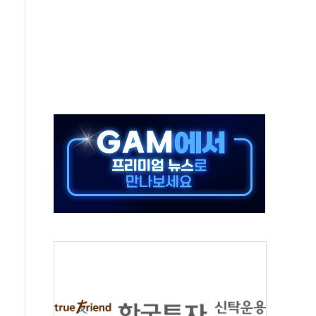
름…수도권 집중 완화 전환점"
 주재… "전폭적 공급 확대·속도전 총력"
…美 태양광주 급등
해도 놀랍지 않아"
태양광 착공…여의도 1.6배 규모