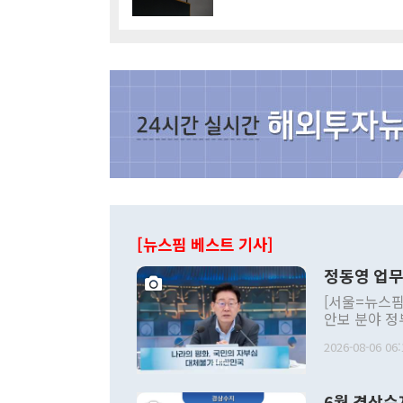
[뉴스핌 베스트 기사]
정동영 업무
[서울=뉴스핌
안보 분야 정
평화공존 발전
2026-08-06 06:
발언 중에는 
언한 것이 있
령은 공개적으
6월 경상수