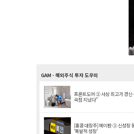
GAM
- 해외주식 투자 도우미
프론트도어 ② 사상 최고가 경신
곡점 지났다"
[홍콩 대장주] 메이퇀 ③ 신성장
'폭발적 성장'