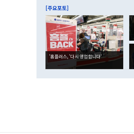
주의에 근거한
줄면서 25억
[주요포토]
라며 "여러분
억1000만달
이 9월 러시
였던 올해 3
며 "정부 차
인의 해외투자
은 "그것은 
각각 증가했다
잘랐다. 정 
국인의 국내 
않았다는 점에
감소하며 전월
사합의 복원,
경신했다. 외
권이라는 지적
분기 말 만기
뒤 "여기 업
다. 내국인의
'홈플러스, '다시 영업합니다'
부의 한 소식
다. eoyn2@
를 거쳐 결정
련 부처 장관
하고 대통령의
한 문제"라고 지적했다. 이재명 대통령이
외교 국방 등
2026.08.05 ◆시대착오적 접근, 대북 인식 오류 더욱 문제인 것은 정 장관
의 이같은 주
실과 다른 인
격히 변화하고
못하고 있다는
되뇌는 것은 
법을 호도하고
이나 미국은 