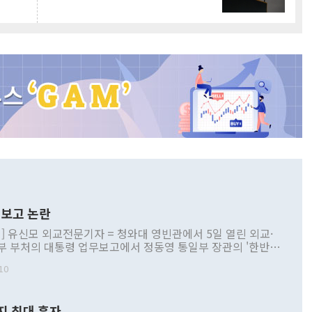
보고 논란
] 유신모 외교전문기자 = 청와대 영빈관에서 5일 열린 외교·
부 부처의 대통령 업무보고에서 정동영 통일부 장관의 '한반도
 구상'과 업무보고 발언이 논란을 빚고 있다. 이날 정 장관의
10
정부 내 조율을 거치지 않은 사안을 정책으로 추진하겠다고 공
는가 하면 사실 관계에 맞지 않은 설명도 있었다. 이재명 대통
로 신중을 기해 달라고 경고했고, 조현 외교부 장관은 '이상
지 최대 흑자