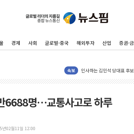
포항시 재난예산 40억 긴급 
울진·영덕 '호우특보'-포항 '
[종합] 김민석, 정청래에 '0.86
울
경제
사회
글로벌·중국
해외투자
산업
증권·
인천 합동연설회 나선 송영길
김민석, 2주차 제주·인천 경선서
인사하는 김민석 당대표 후보
속보
[속보] 민주, 제주·인천 경선 결
[속보] 민주, 인천 경선 결과 발
[속보] 민주, 제주 경선 결과 발
만6688명…교통사고로 하루
이번주 국내 주요 금융일정(8.1
美, 이란전 출구전략 만지작
강릉·동해·삼척 시간당 최대 
폐기물 수거하다 참변…60대
25년02월11일 12:00