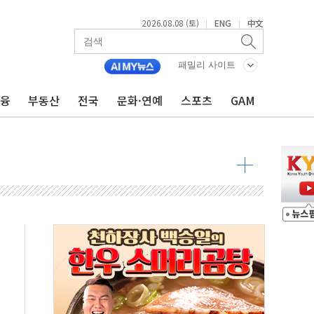
2026.08.08 (토)
ENG
中文
|
|
투입…고수온 양식장 복구·지원 '총력'
패밀리 사이트
산사태 주의보'...경북도, 호우 피해·통제구간 없어
%p' 차 재역전 성공...金 45.42% vs 鄭 44.56%
금융
부동산
전국
문화·연예
스포츠
GAM
·정청래·김민석 당대표 후보
 정청래에 승리...47.75% vs 42.08%
과 발표...김민석 47.75% 정청래 42.08%
표...김민석 45.09% 정청래 43.27% 송영길 11.63%
표...김민석 52.64% 정청래 39.89% 송영길 7.47%
0~8.14)
…공습 한계·탄약 부족 현실화
50㎜ 폭우…강원 동해안 강한 비 이어져
 환경미화원 수거차에 치여 사망