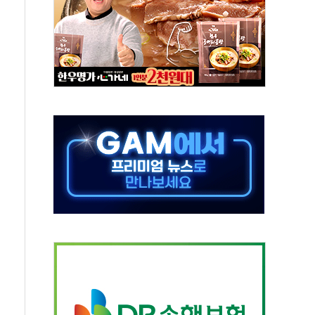
동…60대 남성 2명 숨져
보는 일 없게"…'결혼 페널티' 22개 과제 손본다
터보트 전복…1명 사망·1명 실종
의 날 참석..."국제적 시민 연대로 목소리 내야"
 실종 60대 나흘만에 숨진 채 발견
 살해 10대 아들 체포
' 받아친 정청래…제주 연설서 신경전 고조