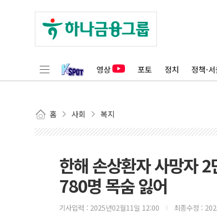
영상
포토
정치
정책·서
홈
사회
복지
한해 손상환자 사망자 2
780명 목숨 잃어
기사입력 :
2025년02월11일 12:00
최종수정 :
20