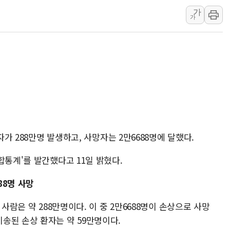
서울 중랑구 주택가서 흉기 난
가
가
李대통령 "결혼 때문에 손해 
여수 오동도 인근 해상서 모
추미애, '위안부' 피해자 기림
인천 선재도 갯벌서 해루질 중
인천서 말다툼 중 어머니 흉기
'화합' 꺼낸 김민석에 '뻔뻔
자가 288만명 발생하고, 사망자는 2만6688명에 달했다.
합통계'를 발간했다고 11일 밝혔다.
88명 사망
사람은 약 288만명이다. 이 중 2만6688명이 손상으로 사망
송된 손상 환자는 약 59만명이다.