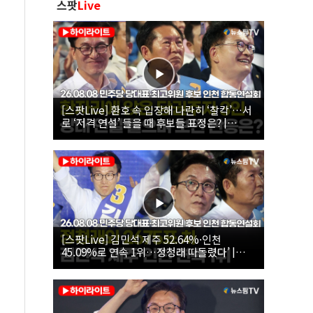
스팟
Live
[스팟Live] 환호 속 입장해 나란히 ‘찰칵’…서
로 ‘저격 연설’ 들을 때 후보들 표정은? |
26.08.08 더불어민주당 당대표·최고위원 후
보 인천 합동연설회
[스팟Live] 김민석 제주 52.64%·인천
45.09%로 연속 1위…정청래 따돌렸다’ |
26.08.08 더불어민주당 당대표·최고위원 후
보 인천 합동연설회