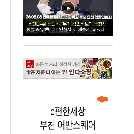
[스팟Live] 김민석 “누가 김민석보다 국정 방
향을 공유했나”…인천서 ‘대체불가’ 외쳤다 |
26.08.08 더불어민주당 당대표·최고위원 후
보 인천 합동연설회