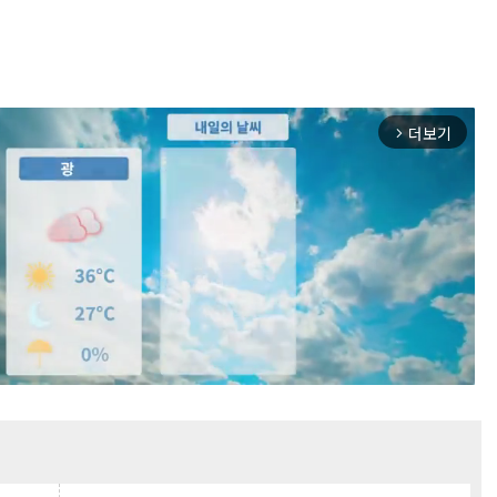
더보기
arrow_forward_ios
Mute