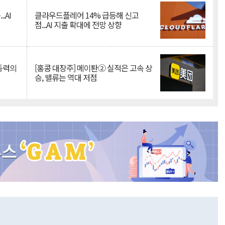
.AI
클라우드플레어 14% 급등해 신고
점...AI 지출 확대에 전망 상향
 동력의
[홍콩 대장주] 메이퇀② 실적은 고속 상
승, 밸류는 역대 저점