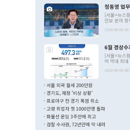
정동영 업무
[서울=뉴스핌
안보 분야 정
평화공존 발전
2026-08-06 06:
발언 중에는 
언한 것이 있
령은 공개적으
6월 경상수
주의적 희망에
관의 대북 정
[서울=뉴스핌
관 부처 장관
어 역대 최대
관의 무리한 
출 호조로 월
다. [정동영 통일부 장관이 지난달 23일 오후 서울 종로구 정부서울청사에
2026-08-06 08:
료=한국은행] 한국은행이 6일 발표한 '2026년 6월 국제수지(잠정)'에
서 취임 1주년 
면 지난 6월
부 장관 권한
1000만달러
서울 외곽 월세 200만원
발전 구상'을
이에 따라 올
적 갈등 해결
경기도, 재정 '비상 상황'
했다. 경상수
결과 혐오의 
9000만달러
프로야구 전 경기 폭염 취소
년간의 CVI
지 기준 상품
고령 취업자 첫 1000만명 돌파
무너졌다고도 
며 월간 기준
현실을 바꾸는
달러로 38.
화물선 운임 3주만에 최고
를 평화 체제
196.9% 급
검찰 수사권, 72년만에 막 내려
함께 4자 대
수출은 160