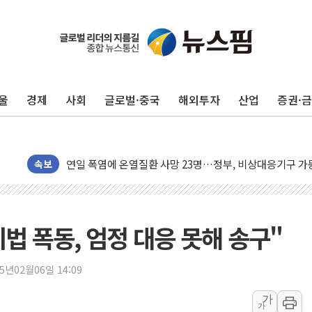
울
경제
사회
글로벌·중국
해외투자
산업
증권·
李대통령, ISA 개편 재검토 지시…與 "적극 환영"·野 "졸
동해중부 전 해상 풍랑주의보…10일까지 최대 3.5m 높은
연일 폭염에 온열질환 사망 23명…정부, 비상대응기구 가
속보
中 전방위 아파트 부양, 수도 베이징도 부동산 규제 철폐
인제 용대리 계곡서 수위 상승으로 피서객 7명 고립…전원
동해시, 11~14일 '별똥별 멍' 운영…페르세우스 유성우 
법 폭동, 엄정 대응 못해 송구"
강원 중·남부 동해안 시간당 50mm 이상 폭우…호우경보
청양 밭에서 일하던 90대 숨져…온열질환 여부 조사
25년02월06일 14:09
폭염에 車 운전면허 기능시험 오전 집중 편성…체감온도 3
가
가
李대통령, 'ISA·주가누르기 방지법' 전면 재검토 지시