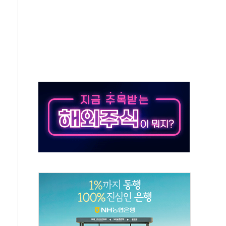
해소될 듯
것"
지대' 우려
타진
청래 '격차 확대'
최고치
 요구
낮아지며 상승… STOXX 600 지수는 나흘 연속 최고치