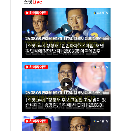
스팟
Live
[스팟Live] 정청래 “뻔뻔하다”…‘화합’ 꺼낸
김민석에 정면 반격 | 26.08.08 더불어민주당
당대표·최고위원 후보 제주 합동연설회
[스팟Live] “정청래 후보 그동안 고생 많이 했
습니다”…송영길, 연임에 선 긋기 | 26.08.08
더불어민주당 당대표·최고위원 후보 제주 합
동연설회