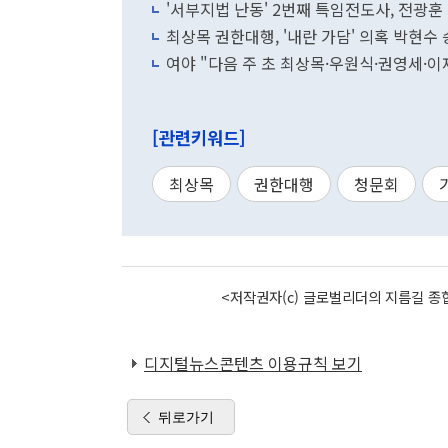
'서부지법 난동' 2번째 특임전도사, 전광훈
최상목 권한대행, '내란 가담' 의혹 박현수 
여야 "다음 주 초 최상목·우원식·권영세·
[관련키워드]
최상목
권한대행
청문회
<저작권자(c) 글로벌리더의 지름길 종합
디지털뉴스콘텐츠 이용규칙 보기
뒤로가기