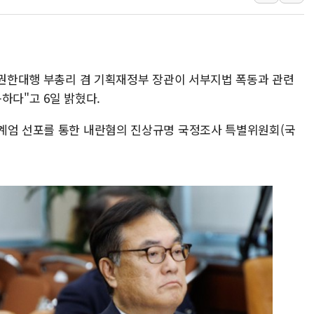
'호우 특보' 경북 울진 시간당 20~30mm 강한 비...가뭄 
주말 무더위·열대야 지속…내륙 곳곳 소나기
오세훈 "용산공원 주택 검토, 민주당 스스로 원칙 뒤집는 
령 권한대행 부총리 겸 기획재정부 장관이 서부지법 폭동과 관련
충북 주말 무더위 지속…청주·진천 35도, 곳곳 소나기
하다"고 6일 밝혔다.
10월 보완수사권 폐지·공소청 출범…피해자들 '범죄 사각
한상협, 업계 개인정보 보안 새판 짠다…'자율규제단체' 
계엄 선포를 통한 내란혐의 진상규명 국정조사 특별위원회(국
민주당, 오늘 제주·인천 경선 발표...김민석 '재역전' vs 정
뉴욕증시, 고용 쇼크에 금리 인상 우려 후퇴…S&P500 
트럼프, 쿡 연준 이사 해임 재추진…"26일까지 의혹 소명"
유럽증시, 美 고용 예상 밖 부진에 연준 금리 인상 가능성 