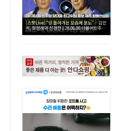
[스팟Live] “당 돌아가는 모습에 분노”…김민
석, 정청래와 신경전 | 26.08.08 더불어민주당
당대표·최고위원 후보 제주 합동연설회