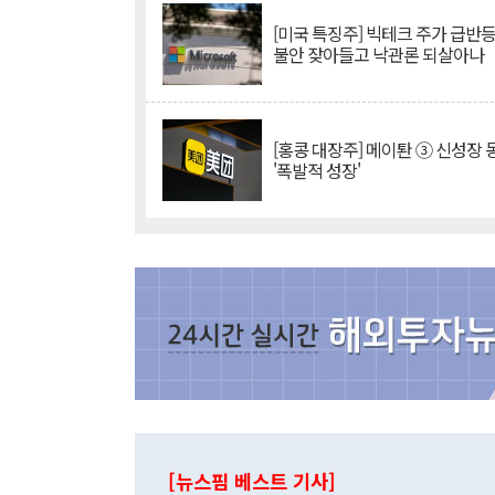
[미국 특징주] 빅테크 주가 급반등..
불안 잦아들고 낙관론 되살아나
[홍콩 대장주] 메이퇀 ③ 신성장
'폭발적 성장'
[뉴스핌 베스트 기사]