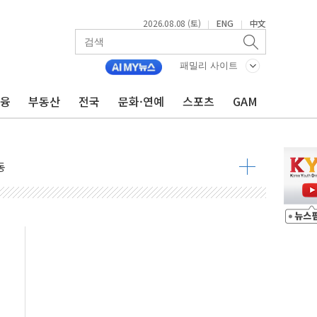
2026.08.08 (토)
ENG
中文
|
|
패밀리 사이트
금융
부동산
전국
문화·연예
스포츠
GAM
속 국정"
 물결
동
 구조
관측
 발효
8도 넘으면 중단