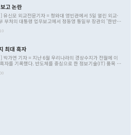
보고 논란
] 유신모 외교전문기자 = 청와대 영빈관에서 5일 열린 외교·
부 부처의 대통령 업무보고에서 정동영 통일부 장관의 '한반도
 구상'과 업무보고 발언이 논란을 빚고 있다. 이날 정 장관의
10
정부 내 조율을 거치지 않은 사안을 정책으로 추진하겠다고 공
는가 하면 사실 관계에 맞지 않은 설명도 있었다. 이재명 대통
로 신중을 기해 달라고 경고했고, 조현 외교부 장관은 '이상
지 최대 흑자
 근거한 비현실적 구상'이라는 비판을 내놨다. 그동안 정 장
책 관련 발언이 물의를 빚은 적은 여러 번 있지만 대통령과 유
] 박가연 기자 = 지난 6월 우리나라의 경상수지가 전월에 이
이 공개적으로 부정적 입장을 표명한 것은 이례적이다. 정 장
 흑자를 기록했다. 반도체를 중심으로 한 정보기술(IT) 품목 수
대북 접근법과 월권을 제어해야 한다는 목소리도 높아지고 있
간 상품수출이 처음으로 1000억달러를 넘어선 영향이다. [자
00
 따르
기자간담회를 하고 있다. [사진=통일부] 2026.07.23 ◆통일
 경상수지는 497억3000만달러 흑자로 집계됐다. 전월(386억
 넘어선 주장 정 장관은 이날 업무보고에서 '한반도 평화공존
)에 이어 두 달 연속 월간 기준 역대 최대 기록을 갈아치웠다.
 설명하면서 이재명 정부 2년차 핵심 과제로 상호 존중·평화
해 상반기 누적 경상수지 흑자는 1910억1000만달러를 기록
·핵 없는 한반도 등 3대 기본 방향을 제시했다. 정 장관은 "대
지 흑자를 견인한 것은 상품수지다. 6월 상품수지는 478억
언어는 멈춰야 한다"면서 주적 용어 대체를 주장했다. 지난 25
 흑자를 기록하며 전월에 이어 역대 최대를 다시 썼다. 국제수
D(완전하고 검증가능하며 되돌릴 수 없는 비핵화) 구도는 이미
수출은 1123억7000만달러로 전년 동월 대비 84.5% 증가하
했다. 또 "현 시점에서 흘러간 선(先)비핵화만 되뇌는 것은
 처음으로 1000억달러를 넘어섰다. 상품수입은 644억8000만
 데 힘이 되지 않는다"고 주장했다. 정 장관은 또 "정전 체제
6% 늘었다. 통관 기준으로는 반도체 수출이 전년 동월 대비
로 바꾸는 논의에 착수하겠다"면서 "북·미 정상회담 견인과
증했고 컴퓨터·주변기기(SSD)는 282.7% 증가했다. IT 품목
화의 동력을 확보하기 위해 최선을 다할 것"이라고 말했다. 하
.4% 늘었으며 비IT 품목도 ▲석유제품(47.5%) ▲화공품