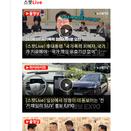
스팟
Live
[스팟Live] 李대통령 "국가폭력 피해자, 국가
가 치유해야…국가 책임 유효기간 없어"｜
26.08.07 국가폭력 피해자 위로 오찬
[스팟Live] 일상에서 장점이 더 돋보이는 '전
기 패밀리 SUV' 볼보 EX90