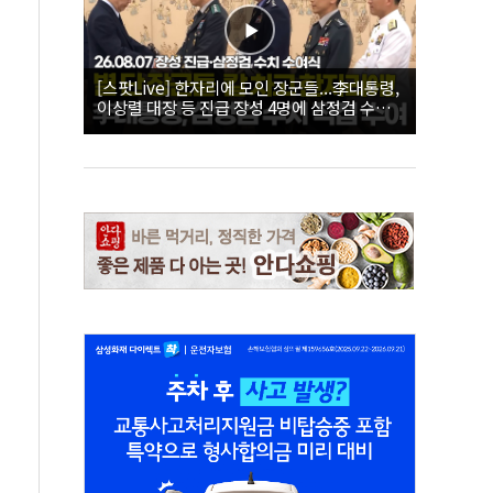
[스팟Live] 한자리에 모인 장군들...李대통령,
이상렬 대장 등 진급 장성 4명에 삼정검 수치
직접 수여｜26.08.07 장성 진급·삼정검 수치
수여식