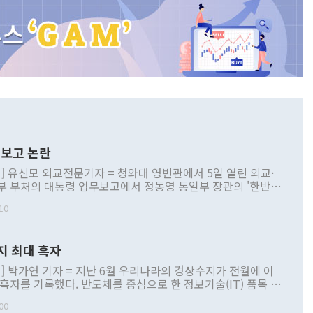
보고 논란
] 유신모 외교전문기자 = 청와대 영빈관에서 5일 열린 외교·
부 부처의 대통령 업무보고에서 정동영 통일부 장관의 '한반도
 구상'과 업무보고 발언이 논란을 빚고 있다. 이날 정 장관의
10
정부 내 조율을 거치지 않은 사안을 정책으로 추진하겠다고 공
는가 하면 사실 관계에 맞지 않은 설명도 있었다. 이재명 대통
로 신중을 기해 달라고 경고했고, 조현 외교부 장관은 '이상
지 최대 흑자
 근거한 비현실적 구상'이라는 비판을 내놨다. 그동안 정 장
책 관련 발언이 물의를 빚은 적은 여러 번 있지만 대통령과 유
] 박가연 기자 = 지난 6월 우리나라의 경상수지가 전월에 이
이 공개적으로 부정적 입장을 표명한 것은 이례적이다. 정 장
 흑자를 기록했다. 반도체를 중심으로 한 정보기술(IT) 품목 수
대북 접근법과 월권을 제어해야 한다는 목소리도 높아지고 있
간 상품수출이 처음으로 1000억달러를 넘어선 영향이다. [자
00
 따르