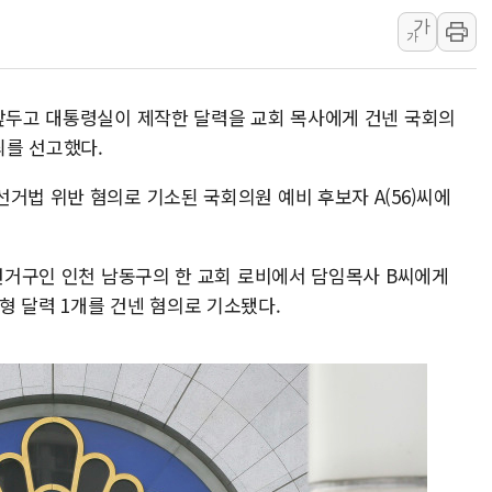
가
폭염 누그러지고 가뭄 숙지나...경북동해안권 8
가
사우디·튀르키예·파키스탄, '공동방위협정' 체
신길동 신축도 3.3㎡당 7250만원…써밋 클라
 앞두고 대통령실이 제작한 달력을 교회 목사에게 건넨 국회의
용산공원·그린벨트로 또 충돌…반복되는 국토부
죄를 선고했다.
[AI 부동산 투데이] 특공 전략도 '극과 극'…
[코인시황] 비트코인 6만4000달러대 횡보…고
거법 위반 혐의로 기소된 국회의원 예비 후보자 A(56)씨에
 선거구인 인천 남동구의 한 교회 로비에서 담임목사 B씨에게
형 달력 1개를 건넨 혐의로 기소됐다.