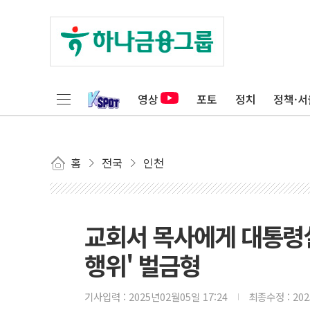
영상
포토
정치
정책·서
홈
전국
인천
교회서 목사에게 대통령실
행위' 벌금형
기사입력 :
2025년02월05일 17:24
최종수정 :
20