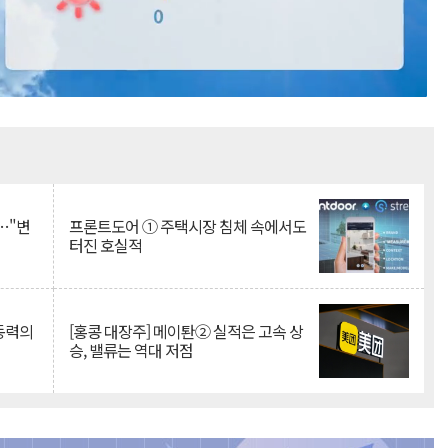
Mute
…"변
프론트도어 ① 주택시장 침체 속에서도
터진 호실적
 동력의
[홍콩 대장주] 메이퇀② 실적은 고속 상
승, 밸류는 역대 저점