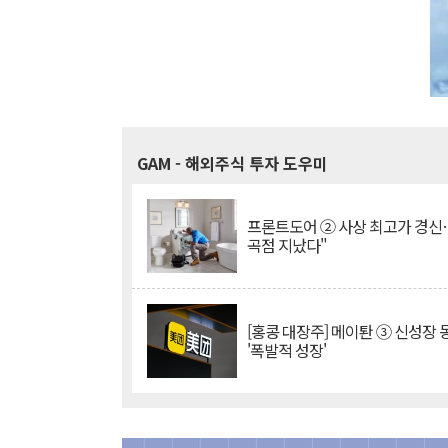
GAM
- 해외주식 투자 도우미
프론트도어 ② 사상 최고가 경신
곡점 지났다"
[홍콩 대장주] 메이퇀 ③ 신성장
'폭발적 성장'