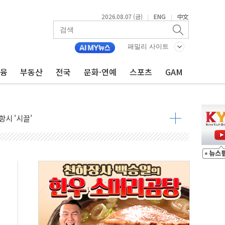
2026.08.07 (금)
ENG
中文
|
|
9월 금리 인상 기대 후퇴
결
패밀리 사이트
라우드플레어·태양광주↑ VS 트레이드데스크·웬디스↓
금융
부동산
전국
문화·연예
스포츠
GAM
자 7359명 끝까지 찾겠다"
 톤 낮춰
항시 '시끌'
름…수도권 집중 완화 전환점"
주재… "전폭적 공급 확대·속도전 총력"
…美 태양광주 급등
도 놀랍지 않아"
태양광 착공…여의도 1.6배 규모
...금융주 낙폭 커
정책 아냐" 해명