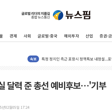
[종합] 美 7월 고용 2만3000명 감소 '쇼크'…
[사진] 이슬람 수니파 3개국, 공동방위협정 체
뉴욕증시 개장 전 특징주...아틀라시안·클
울
경제
사회
글로벌·중국
해외투자
산업
증권·
보훈부, 미 DPAA와 MOU… "6·25 미군 실종
트럼프 "금리 내려야"…파월 때와 달리 워시엔
특정 정치인 측근 포항시 정책특보 내정설...포
李 "해남 태양광, 대한민국 다음 100년 밑거
속보
李 대통령, '6시간 마라톤 부동산 2차 회의' 
트럼프, 中 겨냥 폴리실리콘 관세 15% 부과
[사진] 빈살만과 에르도안의 만남
 달력 준 총선 예비후보…'기부
이란와이어 "이란 최고지도자 위독…곧 사망해
남동발전, 해남군에 국내 최대 규모 400MW 
[인도증시] 중동 불안 속 유가 상승에 소폭 하락
25년02월05일 17:24
황희 '폐버스 청년주택' SNS 글 역풍에 "정부