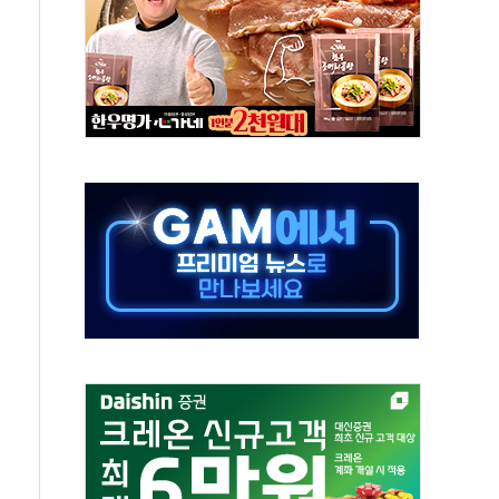
~9일 최대 100mm 호우
결… 수니파 국가들의 새 안보 협력 구도
비온 59㎡ 18억원대
-서울시 '정책 엇박자'
생애최초만 경쟁 치열
래·ETF 매수에도 고유가·금리·입법 지연 '삼중 부담'