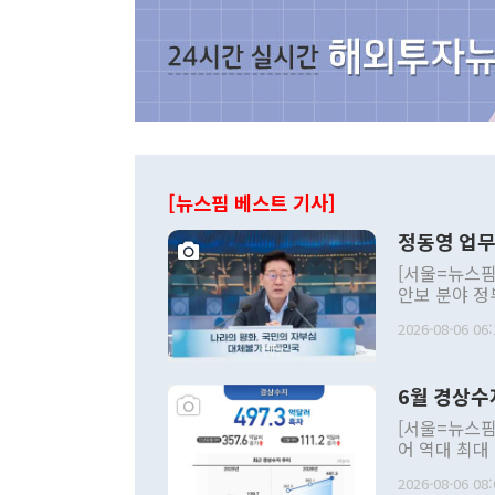
[뉴스핌 베스트 기사]
정동영 업무
[서울=뉴스핌
안보 분야 정
평화공존 발전
2026-08-06 06:
발언 중에는 
언한 것이 있
령은 공개적으
6월 경상수
주의적 희망에
관의 대북 정
[서울=뉴스핌
관 부처 장관
어 역대 최대
관의 무리한 
출 호조로 월
다. [정동영 통일부 장관이 지난달 23일 오후 서울 종로구 정부서울청사에
2026-08-06 08:
료=한국은행] 한국은행이 6일 발표한 '2026년 6월 국제수지(잠정)'에