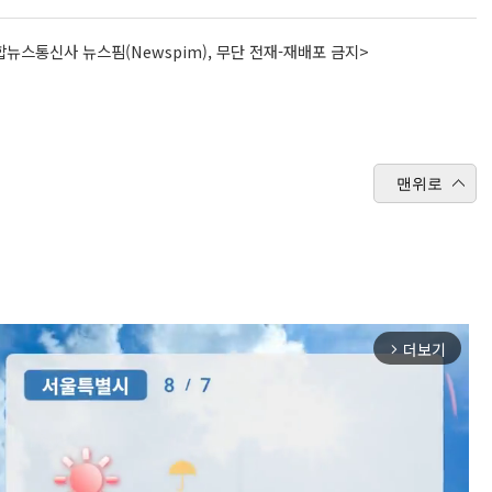
뉴스통신사 뉴스핌(Newspim), 무단 전재-재배포 금지>
맨위로
더보기
arrow_forward_ios