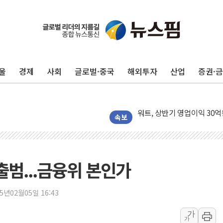
40.2도 찍은 서울 등 폭염
"文정부 악몽 재현 안돼"..
신세계사이먼 '대구 프리미엄 
울
경제
사회
글로벌·중국
해외투자
산업
증권·
李대통령, 호우 피해 경북 
'변기 수리' 집주인에게 흉기
워트, 상반기 영업이익 30
프롬바이오, 10일 거래 재
속보
NH농협생명, 농작업 중 온
아바코, 2분기 매출 120억원
랩지노믹스 "디엑솜과 美 암
출범...금융위 본인가
보로노이, 폐암 치료제 'VRN
푸본현대생명, 육군 3군단과
25년02월05일 16:43
교보생명, '교보K-맞춤건강
가
가
벼랑 끝 선 '동전주' 무더기