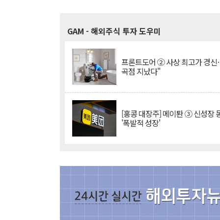
GAM
- 해외주식 투자 도우미
프론트도어 ② 사상 최고가 경신
곡점 지났다"
[홍콩 대장주] 메이퇀 ③ 신성장
'폭발적 성장'