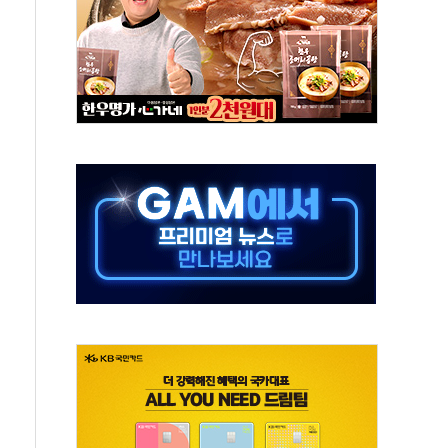
경쟁률… 실수요자 관심
 26일 출시, 유저의 캐릭터가 AI로 플레이한다
혜택 얻는 피드코인 이벤트 진행
5년 내 9만가구 순증...이주 대란도 제한적
한화·흥국·한투 참여