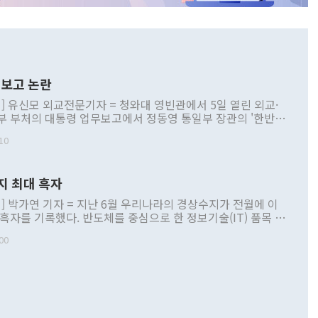
보고 논란
] 유신모 외교전문기자 = 청와대 영빈관에서 5일 열린 외교·
부 부처의 대통령 업무보고에서 정동영 통일부 장관의 '한반도
 구상'과 업무보고 발언이 논란을 빚고 있다. 이날 정 장관의
10
정부 내 조율을 거치지 않은 사안을 정책으로 추진하겠다고 공
는가 하면 사실 관계에 맞지 않은 설명도 있었다. 이재명 대통
로 신중을 기해 달라고 경고했고, 조현 외교부 장관은 '이상
지 최대 흑자
 근거한 비현실적 구상'이라는 비판을 내놨다. 그동안 정 장
책 관련 발언이 물의를 빚은 적은 여러 번 있지만 대통령과 유
] 박가연 기자 = 지난 6월 우리나라의 경상수지가 전월에 이
이 공개적으로 부정적 입장을 표명한 것은 이례적이다. 정 장
 흑자를 기록했다. 반도체를 중심으로 한 정보기술(IT) 품목 수
대북 접근법과 월권을 제어해야 한다는 목소리도 높아지고 있
간 상품수출이 처음으로 1000억달러를 넘어선 영향이다. [자
00
 따르
기자간담회를 하고 있다. [사진=통일부] 2026.07.23 ◆통일
 경상수지는 497억3000만달러 흑자로 집계됐다. 전월(386억
 넘어선 주장 정 장관은 이날 업무보고에서 '한반도 평화공존
)에 이어 두 달 연속 월간 기준 역대 최대 기록을 갈아치웠다.
 설명하면서 이재명 정부 2년차 핵심 과제로 상호 존중·평화
해 상반기 누적 경상수지 흑자는 1910억1000만달러를 기록
·핵 없는 한반도 등 3대 기본 방향을 제시했다. 정 장관은 "대
지 흑자를 견인한 것은 상품수지다. 6월 상품수지는 478억
언어는 멈춰야 한다"면서 주적 용어 대체를 주장했다. 지난 25
 흑자를 기록하며 전월에 이어 역대 최대를 다시 썼다. 국제수