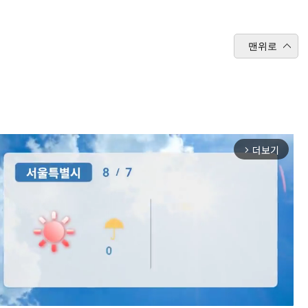
맨위로
더보기
arrow_forward_ios