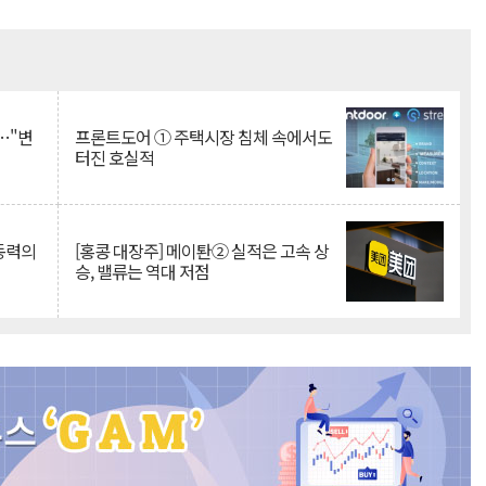
Mute
…"변
프론트도어 ① 주택시장 침체 속에서도
터진 호실적
 동력의
[홍콩 대장주] 메이퇀② 실적은 고속 상
승, 밸류는 역대 저점