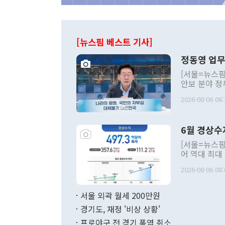
[뉴스핌 베스트 기사]
정동영 업무
[서울=뉴스핌
안보 분야 정
평화공존 발전
2026-08-06 06:
발언 중에는 
언한 것이 있
령은 공개적으
6월 경상수
주의적 희망에
관의 대북 정
[서울=뉴스핌
관 부처 장관
어 역대 최대
관의 무리한 
출 호조로 월
다. [정동영 통일부 장관이 지난달 23일 오후 서울 종로구 정부서울청사에
2026-08-06 08:
료=한국은행] 한국은행이 6일 발표한 '2026년 6월 국제수지(잠정)'에
서 취임 1주년 
면 지난 6월
부 장관 권한
1000만달러
서울 외곽 월세 200만원
발전 구상'을
이에 따라 올
적 갈등 해결
경기도, 재정 '비상 상황'
했다. 경상수
결과 혐오의 
9000만달러
프로야구 전 경기 폭염 취소