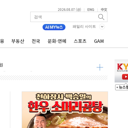
2026.08.07 (금)
ENG
中文
|
|
중대경보 해제…누적 온열질환자 2872명
.李 부동산 세제안에 與 내부서 '총선·대선 직격탄' 우려
패밀리 사이트
아울렛' 건립 '본궤도'
금융
부동산
전국
문화·연예
스포츠
GAM
안동·의성 특별재난지역 선포
 휘두른 30대 세입자…경찰, 현행범 체포
억원
개…"재무구조 개편"
열질환 보장…폭염기 신속 보상 강화
 진단 분야 독점 라이선스 계약"
11' 캐나다 IND 신청
 군 장병 금융교육·전역 지원 협약
보험' 6개월 배타적사용권 획득
 상폐 위기…관리종목 우려 지정예고 총 63개