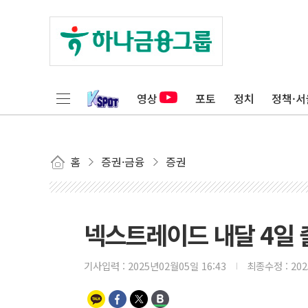
영상
포토
정치
정책·서
홈
증권·금융
증권
넥스트레이드 내달 4일 
기사입력 :
2025년02월05일 16:43
최종수정 :
20