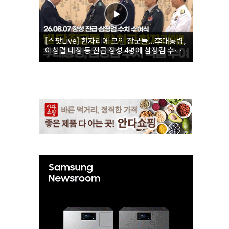
[스팟Live] 한자리에 모인 장군들...李대통령,
이상렬 대장 등 진급 장성 4명에 삼정검 수치
직접 수여｜26.08.07 장성 진급·삼정검 수치
수여식