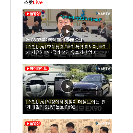
스팟
Live
[스팟Live] 李대통령 "국가폭력 피해자, 국가
가 치유해야…국가 책임 유효기간 없어"｜
26.08.07 국가폭력 피해자 위로 오찬
[스팟Live] 일상에서 장점이 더 돋보이는 '전
기 패밀리 SUV' 볼보 EX90