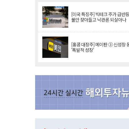
[미국 특징주] 빅테크 주가 급반등..
불안 잦아들고 낙관론 되살아나
[홍콩 대장주] 메이퇀 ③ 신성장
'폭발적 성장'