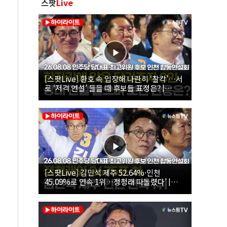
스팟
Live
[스팟Live] 환호 속 입장해 나란히 ‘찰칵’…서
로 ‘저격 연설’ 들을 때 후보들 표정은? |
26.08.08 더불어민주당 당대표·최고위원 후
보 인천 합동연설회
[스팟Live] 김민석 제주 52.64%·인천
45.09%로 연속 1위…정청래 따돌렸다’ |
26.08.08 더불어민주당 당대표·최고위원 후
보 인천 합동연설회