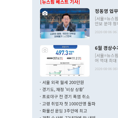
[뉴스핌 베스트 기사]
정동영 업무
[서울=뉴스핌
안보 분야 정
평화공존 발전
2026-08-06 06:
발언 중에는 
언한 것이 있
령은 공개적으
6월 경상수
주의적 희망에
관의 대북 정
[서울=뉴스핌
관 부처 장관
어 역대 최대
관의 무리한 
출 호조로 월
다. [정동영 통일부 장관이 지난달 23일 오후 서울 종로구 정부서울청사에
2026-08-06 08:
료=한국은행] 한국은행이 6일 발표한 '2026년 6월 국제수지(잠정)'에
서 취임 1주년 
면 지난 6월
부 장관 권한
1000만달러
서울 외곽 월세 200만원
발전 구상'을
이에 따라 올
적 갈등 해결
경기도, 재정 '비상 상황'
했다. 경상수
결과 혐오의 
9000만달러
프로야구 전 경기 폭염 취소
년간의 CVI
지 기준 상품
고령 취업자 첫 1000만명 돌파
무너졌다고도 
며 월간 기준
현실을 바꾸는
달러로 38.
화물선 운임 3주만에 최고
를 평화 체제
196.9% 급
검찰 수사권, 72년만에 막 내려