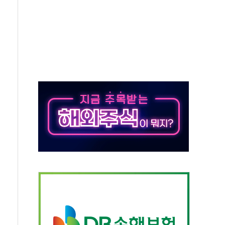
50㎜ 폭우…강원 동해안 강한 비 이어져
 환경미화원 수거차에 치여 사망
동…60대 남성 2명 숨져
보는 일 없게"…'결혼 페널티' 22개 과제 손본다
터보트 전복…1명 사망·1명 실종
의 날 참석..."국제적 시민 연대로 목소리 내야"
 실종 60대 나흘만에 숨진 채 발견
 살해 10대 아들 체포
' 받아친 정청래…제주 연설서 신경전 고조