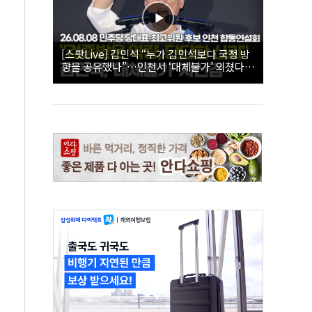
[스팟Live] 김민석 “누가 김민석보다 국정 방
향을 공유했나”…인천서 ‘대체불가’ 외쳤다 |
26.08.08 더불어민주당 당대표·최고위원 후
보 인천 합동연설회