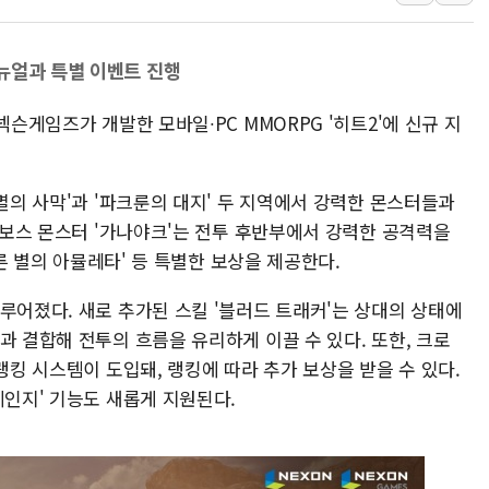
강릉·동해·삼척 시간당 최대 
폐기물 수거하다 참변…60대
뉴얼과 특별 이벤트 진행
서울 중랑구 주택가서 흉기 난
넥슨게임즈가 개발한 모바일∙PC MMORPG '히트2'에 신규 지
李대통령 "결혼 때문에 손해 
여수 오동도 인근 해상서 모
추미애, '위안부' 피해자 기림
소멸의 사막'과 '파크룬의 대지' 두 지역에서 강력한 몬스터들과
인천 선재도 갯벌서 해루질 중
의 보스 몬스터 '가나야크'는 전투 후반부에서 강력한 공격력을
인천서 말다툼 중 어머니 흉기
푸른 별의 아뮬레타' 등 특별한 보상을 제공한다.
'화합' 꺼낸 김민석에 '뻔뻔
루어졌다. 새로 추가된 스킬 '블러드 트래커'는 상대의 상태에
과 결합해 전투의 흐름을 유리하게 이끌 수 있다. 또한, 크로
랭킹 시스템이 도입돼, 랭킹에 따라 추가 보상을 받을 수 있다.
체인지' 기능도 새롭게 지원된다.