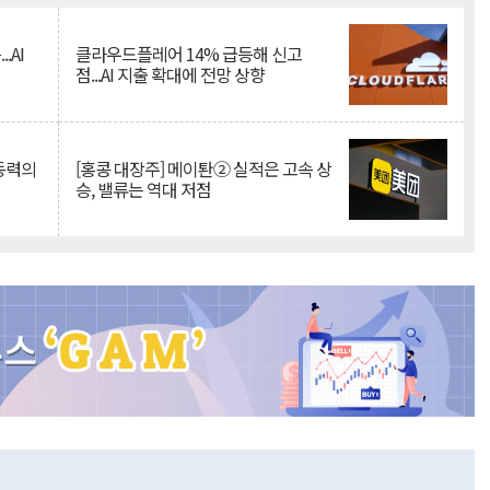
.AI
클라우드플레어 14% 급등해 신고
점...AI 지출 확대에 전망 상향
 동력의
[홍콩 대장주] 메이퇀② 실적은 고속 상
승, 밸류는 역대 저점