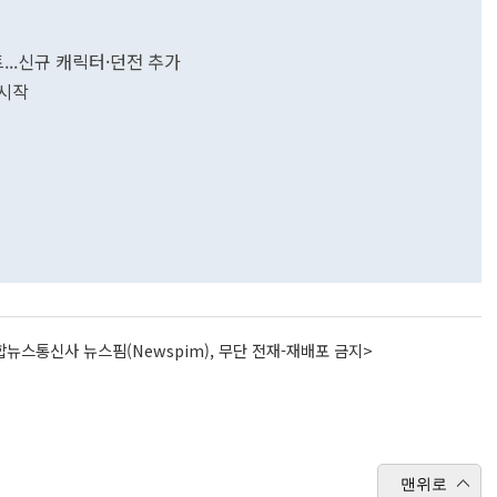
...신규 캐릭터·던전 추가
 시작
뉴스통신사 뉴스핌(Newspim), 무단 전재-재배포 금지>
맨위로