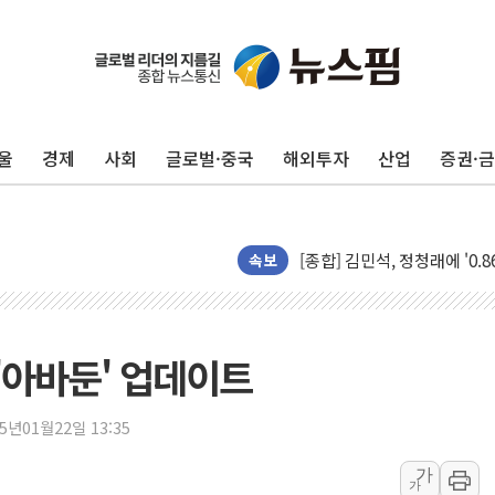
울
경제
사회
글로벌·중국
해외투자
산업
증권·
포항시 재난예산 40억 긴급 
울진·영덕 '호우특보'-포항 '
[종합] 김민석, 정청래에 '0.86
인천 합동연설회 나선 송영길
속보
김민석, 2주차 제주·인천 경선서
인사하는 김민석 당대표 후보
[속보] 민주, 제주·인천 경선 결
 '아바둔' 업데이트
[속보] 민주, 인천 경선 결과 발
[속보] 민주, 제주 경선 결과 발
25년01월22일 13:35
이번주 국내 주요 금융일정(8.1
가
가
美, 이란전 출구전략 만지작