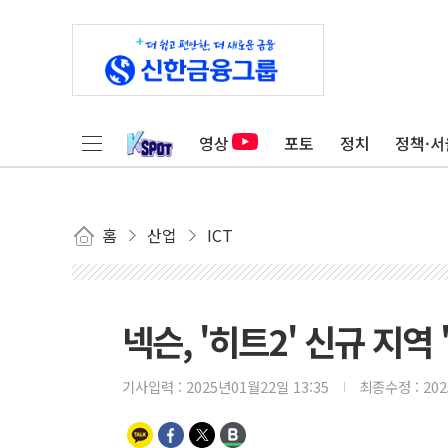
영상
포토
정치
정책·서
홈
산업
ICT
넥슨, '히트2' 신규 지역
기사입력 :
2025년01월22일 13:35
최종수정 :
20