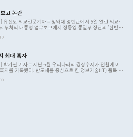
보고 논란
] 유신모 외교전문기자 = 청와대 영빈관에서 5일 열린 외교·
부 부처의 대통령 업무보고에서 정동영 통일부 장관의 '한반도
 구상'과 업무보고 발언이 논란을 빚고 있다. 이날 정 장관의
10
정부 내 조율을 거치지 않은 사안을 정책으로 추진하겠다고 공
는가 하면 사실 관계에 맞지 않은 설명도 있었다. 이재명 대통
로 신중을 기해 달라고 경고했고, 조현 외교부 장관은 '이상
지 최대 흑자
 근거한 비현실적 구상'이라는 비판을 내놨다. 그동안 정 장
책 관련 발언이 물의를 빚은 적은 여러 번 있지만 대통령과 유
] 박가연 기자 = 지난 6월 우리나라의 경상수지가 전월에 이
이 공개적으로 부정적 입장을 표명한 것은 이례적이다. 정 장
 흑자를 기록했다. 반도체를 중심으로 한 정보기술(IT) 품목 수
대북 접근법과 월권을 제어해야 한다는 목소리도 높아지고 있
간 상품수출이 처음으로 1000억달러를 넘어선 영향이다. [자
00
 따르
기자간담회를 하고 있다. [사진=통일부] 2026.07.23 ◆통일
 경상수지는 497억3000만달러 흑자로 집계됐다. 전월(386억
 넘어선 주장 정 장관은 이날 업무보고에서 '한반도 평화공존
)에 이어 두 달 연속 월간 기준 역대 최대 기록을 갈아치웠다.
 설명하면서 이재명 정부 2년차 핵심 과제로 상호 존중·평화
해 상반기 누적 경상수지 흑자는 1910억1000만달러를 기록
·핵 없는 한반도 등 3대 기본 방향을 제시했다. 정 장관은 "대
지 흑자를 견인한 것은 상품수지다. 6월 상품수지는 478억
언어는 멈춰야 한다"면서 주적 용어 대체를 주장했다. 지난 25
 흑자를 기록하며 전월에 이어 역대 최대를 다시 썼다. 국제수
D(완전하고 검증가능하며 되돌릴 수 없는 비핵화) 구도는 이미
수출은 1123억7000만달러로 전년 동월 대비 84.5% 증가하
했다. 또 "현 시점에서 흘러간 선(先)비핵화만 되뇌는 것은
 처음으로 1000억달러를 넘어섰다. 상품수입은 644억8000만
 데 힘이 되지 않는다"고 주장했다. 정 장관은 또 "정전 체제
6% 늘었다. 통관 기준으로는 반도체 수출이 전년 동월 대비
로 바꾸는 논의에 착수하겠다"면서 "북·미 정상회담 견인과
증했고 컴퓨터·주변기기(SSD)는 282.7% 증가했다. IT 품목