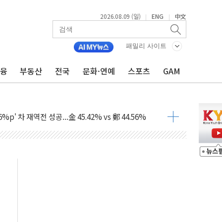
2026.08.09 (일)
ENG
中文
|
|
패밀리 사이트
금융
부동산
전국
문화·연예
스포츠
GAM
투입…고수온 양식장 복구·지원 '총력'
산사태 주의보'...경북도, 호우 피해·통제구간 없어
%p' 차 재역전 성공...金 45.42% vs 鄭 44.56%
·정청래·김민석 당대표 후보
 정청래에 승리...47.75% vs 42.08%
과 발표...김민석 47.75% 정청래 42.08%
표...김민석 45.09% 정청래 43.27% 송영길 11.63%
표...김민석 52.64% 정청래 39.89% 송영길 7.47%
0~8.14)
…공습 한계·탄약 부족 현실화