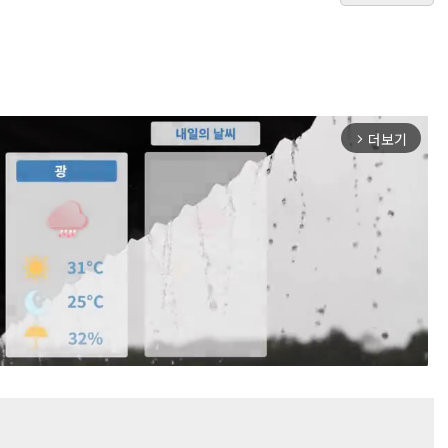
더보기
arrow_forward_ios
Mute