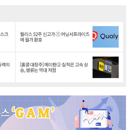
Mute
리스크
퀄리스 52주 신고가 ① 어닝서프라이즈
에 월가 환호
 동력의
[홍콩 대장주] 메이퇀② 실적은 고속 상
승, 밸류는 역대 저점