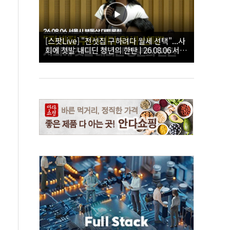
[스팟Live] "전셋집 구하려다 월세 선택"...사
회에 첫발 내디딘 청년의 한탄 | 26.08.06 서울
시 부동산 대토론회