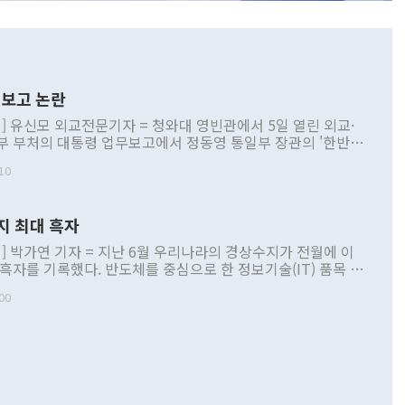
보고 논란
] 유신모 외교전문기자 = 청와대 영빈관에서 5일 열린 외교·
부 부처의 대통령 업무보고에서 정동영 통일부 장관의 '한반도
 구상'과 업무보고 발언이 논란을 빚고 있다. 이날 정 장관의
10
정부 내 조율을 거치지 않은 사안을 정책으로 추진하겠다고 공
는가 하면 사실 관계에 맞지 않은 설명도 있었다. 이재명 대통
로 신중을 기해 달라고 경고했고, 조현 외교부 장관은 '이상
지 최대 흑자
 근거한 비현실적 구상'이라는 비판을 내놨다. 그동안 정 장
책 관련 발언이 물의를 빚은 적은 여러 번 있지만 대통령과 유
] 박가연 기자 = 지난 6월 우리나라의 경상수지가 전월에 이
이 공개적으로 부정적 입장을 표명한 것은 이례적이다. 정 장
 흑자를 기록했다. 반도체를 중심으로 한 정보기술(IT) 품목 수
대북 접근법과 월권을 제어해야 한다는 목소리도 높아지고 있
간 상품수출이 처음으로 1000억달러를 넘어선 영향이다. [자
00
 따르
기자간담회를 하고 있다. [사진=통일부] 2026.07.23 ◆통일
 경상수지는 497억3000만달러 흑자로 집계됐다. 전월(386억
 넘어선 주장 정 장관은 이날 업무보고에서 '한반도 평화공존
)에 이어 두 달 연속 월간 기준 역대 최대 기록을 갈아치웠다.
 설명하면서 이재명 정부 2년차 핵심 과제로 상호 존중·평화
해 상반기 누적 경상수지 흑자는 1910억1000만달러를 기록
·핵 없는 한반도 등 3대 기본 방향을 제시했다. 정 장관은 "대
지 흑자를 견인한 것은 상품수지다. 6월 상품수지는 478억
언어는 멈춰야 한다"면서 주적 용어 대체를 주장했다. 지난 25
 흑자를 기록하며 전월에 이어 역대 최대를 다시 썼다. 국제수
D(완전하고 검증가능하며 되돌릴 수 없는 비핵화) 구도는 이미