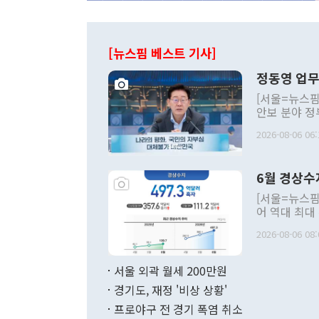
[뉴스핌 베스트 기사]
정동영 업무
[서울=뉴스핌
안보 분야 정
평화공존 발전
2026-08-06 06:
발언 중에는 
언한 것이 있
령은 공개적으
6월 경상수
주의적 희망에
관의 대북 정
[서울=뉴스핌
관 부처 장관
어 역대 최대
관의 무리한 
출 호조로 월
다. [정동영 통일부 장관이 지난달 23일 오후 서울 종로구 정부서울청사에
2026-08-06 08:
료=한국은행] 한국은행이 6일 발표한 '2026년 6월 국제수지(잠정)'에
서 취임 1주년 
면 지난 6월
부 장관 권한
1000만달러
서울 외곽 월세 200만원
발전 구상'을
이에 따라 올
적 갈등 해결
경기도, 재정 '비상 상황'
했다. 경상수
결과 혐오의 
9000만달러
프로야구 전 경기 폭염 취소
년간의 CVI