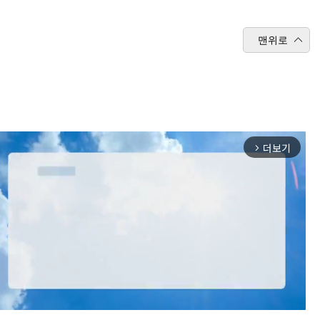
맨위로
더보기
arrow_forward_ios