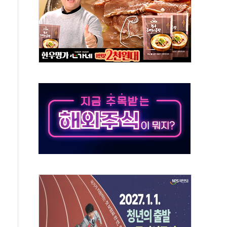
미사일 1발 발사… 올해 10번째·42일 만 도발
 새 안보 위기… 반군·마약카르텔이 습득해 전투 활용
어선 구조
무해한 표면 부식 물질"
분만에 진화...외국인 노동자 숨져
즌2
축 피해 최소화 '총력 대응'