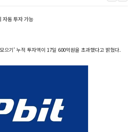
[3보] 북, 원산서 동해로 단거리 탄도
우크라 드론 전술, 중남미 콜롬비아에
위 자동 투자 가능
동해해경, 독도 해상서 부유물 감긴 
파
주한미군 "오산기지 누출, 백린 아닌 
구미 폐염산처리업체서 불 2시간30여
 모으기' 누적 투자액이 17일 600억원을 초과했다고 밝혔다.
해군과 함께하는 '불금전파, 송정' 시
강원도 폭염특보 11일째…온열질환·가