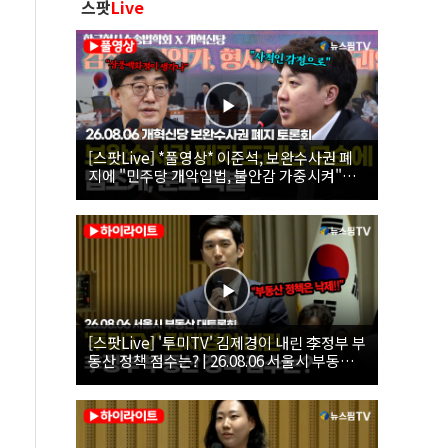
스팟
Live
[스팟Live] *풀영상* 이준석, 보완수사권 폐
지에 "민주당 개악입법, 불안감 가중시켜"｜
26.08.06 개혁신당 보완수사권 폐지 토론회
[스팟Live] '투미TV' 김제경이 내린 李정부 부
동산 정책 점수는? | 26.08.06 서울시 부동산
대토론회