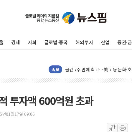
구광모, 내주 실리콘밸리서 젠슨 황 
뉴욕증시 개장 전 특징주...모더나
울
경제
사회
글로벌·중국
해외투자
산업
증권·
김정관 장관 "영업이익 N% 성과급
뉴욕증시 프리뷰, 미 주가선물 AI주
청와대, 북한 단거리 탄도미사일 발사
금값 7주 만에 최고…美 고용 둔화·
속보
[인도증시] 중동 긴장 완화에 실적 호
러, 1인칭시점 드론으로 우크라 민간
[베트남 증시] 지수 하락 속 'DGC
누적 투자액 600억원 초과
'월가의 황제' 다이먼 "금융시장 레
양주 섬유염색공장서 화재 1명 중상…
25년01월17일 09:06
김정관 산업부 장관 "주 52시간 손봐
가
가
해군 1함대 창설 80주년…지역과 함께