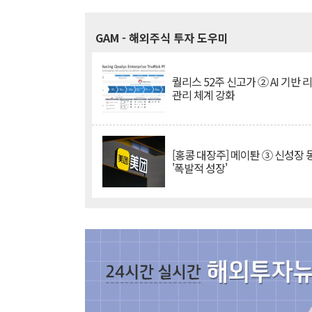
GAM
- 해외주식 투자 도우미
퀄리스 52주 신고가 ② AI 기반 
관리 체계 강화
[홍콩 대장주] 메이퇀 ③ 신성장
'폭발적 성장'