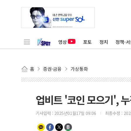
영상
포토
정치
정책·서
홈
증권·금융
가상통화
업비트 '코인 모으기', 
기사입력 :
2025년01월17일 09:06
최종수정 :
20