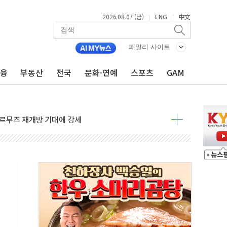
2026.08.07 (금)
ENG
中文
|
|
재회…로봇·AI 데이터센터·모빌리티 구체화
패밀리 사이트
·아이온큐·도어대시↑ VS 샌디스크·피그마·앱러빈↓
금융
부동산
전국
문화·연예
스포츠
GAM
 반대…상법·자본시장법 개정 논의"
 차익실현 속 혼조세...웨스턴디지털·샌디스크↓
에 긴급 안보 점검회의
호르무즈 재개방 기대에 강세
조까지, 상승...호실적 보고 기업 상승세 뚜렷
인 '사파리' 공격… 시민들 공포감 극대화 전략
' 임시 주총 기대감에 홀로 상한가…마진 잔액은 사상 최고
버리지 위험수위…숨은 차입이 더 큰 변수"
대응 1단계 진압 중
야, 경쟁상대 中과 비교해야"
하는 '선봉'의 대민 봉사