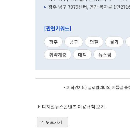
광주 남구 7979센터, 연간 복지콜 1만271
[관련키워드]
광주
남구
명절
물가
취약계층
대책
뉴스핌
<저작권자(c) 글로벌리더의 지름길 종합
디지털뉴스콘텐츠 이용규칙 보기
뒤로가기