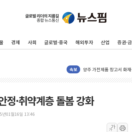
울
경제
사회
글로벌·중국
해외투자
산업
증권·
빚투·레버리지 줄었지만, 반
[2보] 북, 원산서 동해상
양주 가전제품 창고서 화재
종로·중구 오피스 78%가
속보
법원, '관저 이전 봐주기 
성폭력 피해자 보호단체, 
우크라, 러 탄도미사일 공격
 안정·취약계층 돌봄 강화
"5.18은 북한 지령" 설교
[종합] 특검, '양평' 원희
25년01월16일 13:46
[내일날씨] 절기상 '입추'
가
가
제천 바이오밸리 공장 옥상