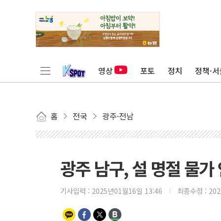
영상
포토
정치
정책·서
홈
전국
광주·전남
광주 남구, 설 명절 물가
기사입력 :
2025년01월16일 13:46
최종수정 :
20