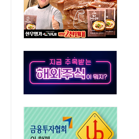
' 악연으로 형사사법 틀 바꿔…국민 불안감 가중"
260억원…전년 比 21.2%↑
은 영광…지역펀드 9·10호 확정
상 발사체 발사
상반기 영업이익 2조 돌파
AI 자율비행 기술로 글로벌 방산 시장 공략"
파
제한, 형평성·여론 고려해야…충분한 사회적 논의 주문"
중구서 시내버스 등 3중 추돌·1명 부상