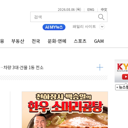
2026.08.06 (목)
ENG
中文
|
|
패밀리 사이트
금융
부동산
전국
문화·연예
스포츠
GAM
도체 두 종목에 코스피 '휘청'
으로 단거리 탄도미사일 발사
…차량 3대·건물 1동 전소
 준공 10년 이상…리뉴얼이 경쟁력 가른다
감사' 유병호 구속적부심 기각
경찰수사개혁위에 보완수사권 폐지 우려 전달
에 속수무책… 패트리엇 미사일 지원, 작년의 3분의 1
한 목사 불구속 송치
룡 2차 조사…'당정대 회의' 한동훈·방기선 수사도 속도
에 폭염 절정…서울 한낮 39도
서 불…30여분 만에 진화