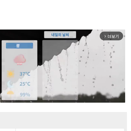
더보기
arrow_forward_ios
Mute