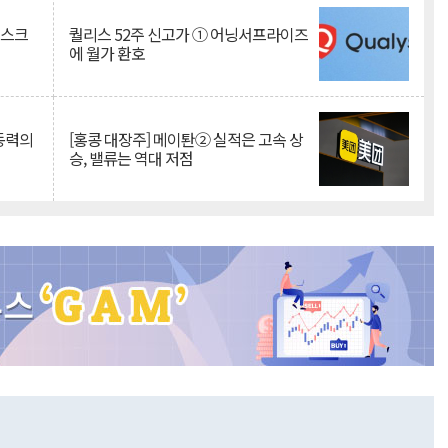
리스크
퀄리스 52주 신고가 ① 어닝서프라이즈
에 월가 환호
 동력의
[홍콩 대장주] 메이퇀② 실적은 고속 상
승, 밸류는 역대 저점