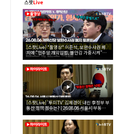
스팟
Live
[스팟Live] *풀영상* 이준석, 보완수사권 폐
지에 "민주당 개악입법, 불안감 가중시켜"｜
26.08.06 개혁신당 보완수사권 폐지 토론회
[스팟Live] '투미TV' 김제경이 내린 李정부 부
동산 정책 점수는? | 26.08.06 서울시 부동산
대토론회