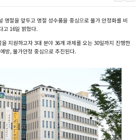
개혁신당 "민주, '盧 수사
CJ온스타일, 2분기 영업익 
 설 명절을 앞두고 명절 성수품을 중심으로 물가 안정화를 비
AI 연산은 포항, 전력 저장
고 16일 밝혔다.
[속보] 북, 동해상으로 미
 지원하고자 3대 분야 36개 과제를 오는 30일까지 진행한
한국투자증권, 국내 최초 
 예방, 물가안정 중심으로 추진된다.
[IPO] 니어스랩 "피지컬 
한패스, 월 송금 60만건 돌
李대통령 "청소년 SNS 
초등학교 앞서 '쾅'…대전 