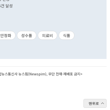
6건 달성
안정화
성수품
의료비
식품
뉴스통신사 뉴스핌(Newspim), 무단 전재-재배포 금지>
맨위로