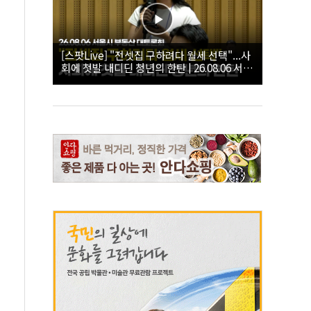
[스팟Live] "전셋집 구하려다 월세 선택"...사
회에 첫발 내디딘 청년의 한탄 | 26.08.06 서울
시 부동산 대토론회