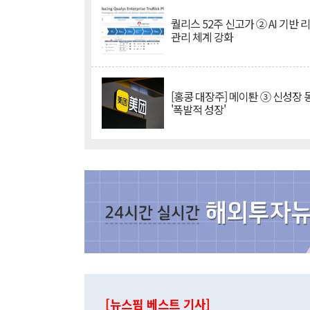
퀄리스 52주 신고가 ② AI 기반 
관리 체계 강화
[홍콩 대장주] 메이퇀 ③ 신성장
'폭발적 성장'
[뉴스핌 베스트 기사]