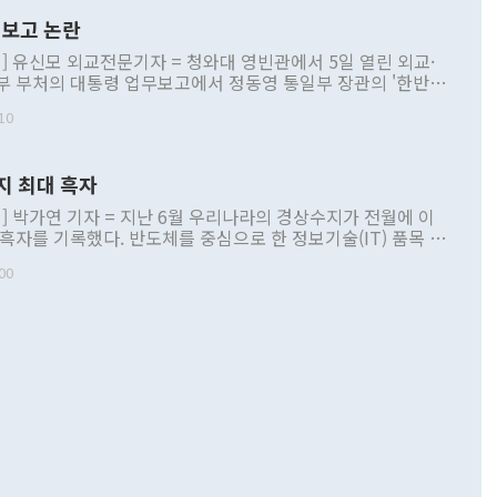
보고 논란
] 유신모 외교전문기자 = 청와대 영빈관에서 5일 열린 외교·
부 부처의 대통령 업무보고에서 정동영 통일부 장관의 '한반도
 구상'과 업무보고 발언이 논란을 빚고 있다. 이날 정 장관의
10
정부 내 조율을 거치지 않은 사안을 정책으로 추진하겠다고 공
는가 하면 사실 관계에 맞지 않은 설명도 있었다. 이재명 대통
로 신중을 기해 달라고 경고했고, 조현 외교부 장관은 '이상
지 최대 흑자
 근거한 비현실적 구상'이라는 비판을 내놨다. 그동안 정 장
책 관련 발언이 물의를 빚은 적은 여러 번 있지만 대통령과 유
] 박가연 기자 = 지난 6월 우리나라의 경상수지가 전월에 이
이 공개적으로 부정적 입장을 표명한 것은 이례적이다. 정 장
 흑자를 기록했다. 반도체를 중심으로 한 정보기술(IT) 품목 수
대북 접근법과 월권을 제어해야 한다는 목소리도 높아지고 있
간 상품수출이 처음으로 1000억달러를 넘어선 영향이다. [자
00
 따르
기자간담회를 하고 있다. [사진=통일부] 2026.07.23 ◆통일
 경상수지는 497억3000만달러 흑자로 집계됐다. 전월(386억
 넘어선 주장 정 장관은 이날 업무보고에서 '한반도 평화공존
)에 이어 두 달 연속 월간 기준 역대 최대 기록을 갈아치웠다.
 설명하면서 이재명 정부 2년차 핵심 과제로 상호 존중·평화
해 상반기 누적 경상수지 흑자는 1910억1000만달러를 기록
·핵 없는 한반도 등 3대 기본 방향을 제시했다. 정 장관은 "대
지 흑자를 견인한 것은 상품수지다. 6월 상품수지는 478억
언어는 멈춰야 한다"면서 주적 용어 대체를 주장했다. 지난 25
 흑자를 기록하며 전월에 이어 역대 최대를 다시 썼다. 국제수
D(완전하고 검증가능하며 되돌릴 수 없는 비핵화) 구도는 이미
수출은 1123억7000만달러로 전년 동월 대비 84.5% 증가하
했다. 또 "현 시점에서 흘러간 선(先)비핵화만 되뇌는 것은
 처음으로 1000억달러를 넘어섰다. 상품수입은 644억8000만
 데 힘이 되지 않는다"고 주장했다. 정 장관은 또 "정전 체제
6% 늘었다. 통관 기준으로는 반도체 수출이 전년 동월 대비
로 바꾸는 논의에 착수하겠다"면서 "북·미 정상회담 견인과
증했고 컴퓨터·주변기기(SSD)는 282.7% 증가했다. IT 품목
화의 동력을 확보하기 위해 최선을 다할 것"이라고 말했다. 하
.4% 늘었으며 비IT 품목도 ▲석유제품(47.5%) ▲화공품