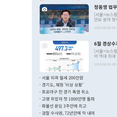
정동영 업무
[서울=뉴스핌
안보 분야 정
평화공존 발전
2026-08-06 06:
발언 중에는 
언한 것이 있
령은 공개적으
6월 경상수
주의적 희망에
관의 대북 정
[서울=뉴스핌
관 부처 장관
어 역대 최대
관의 무리한 
출 호조로 월
다. [정동영 통일부 장관이 지난달 23일 오후 서울 종로구 정부서울청사에
2026-08-06 08:
료=한국은행] 한국은행이 6일 발표한 '2026년 6월 국제수지(잠정)'에
서 취임 1주년 
면 지난 6월
부 장관 권한
1000만달러
서울 외곽 월세 200만원
발전 구상'을
이에 따라 올
적 갈등 해결
경기도, 재정 '비상 상황'
했다. 경상수
결과 혐오의 
9000만달러
프로야구 전 경기 폭염 취소
년간의 CVI
지 기준 상품
고령 취업자 첫 1000만명 돌파
무너졌다고도 
며 월간 기준
현실을 바꾸는
달러로 38.
화물선 운임 3주만에 최고
를 평화 체제
196.9% 급
검찰 수사권, 72년만에 막 내려
함께 4자 대
수출은 160