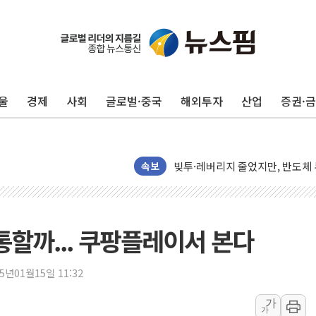
구미 폐염산처리업체서 불 2시간3
해군과 함께하는 '불금전파, 송정'
강원도 폭염특보 11일째…온열질환
[코인 시황] 비트코인, ETF 
울
경제
사회
글로벌·중국
해외투자
산업
증권·
[르포] 39도 폭염 속 잠실 개표소 
강원·전라권 폭염중대경보 확대…
빚투·레버리지 줄었지만, 반도체 
양주 가전제품 창고서 화재…차량 
속보
[2보] 북한, 원산서 동해상 단거
종로·중구 오피스 78%가 준공 
법원, '관저 이전 봐주기 감사' 
통할까... 쿠팡플레이서 본다
성폭력 피해자 보호단체, 경찰수
우크라, 러 탄도미사일 공격에 속
25년01월15일 11:32
"5.18은 북한 지령" 설교한 목사
가
가
[종합] 특검, '양평' 원희룡 2