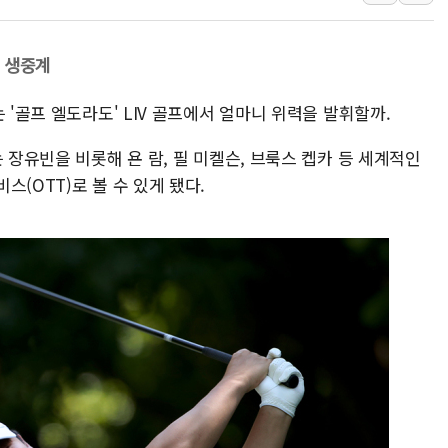
[내일날씨] 절기상 '입추'에 폭염
제천 바이오밸리 공장 옥상서 불
' 생중계
개혁신당 "민주, '盧 수사' 악
 '골프 엘도라도' LIV 골프에서 얼마니 위력을 발휘할까.
CJ온스타일, 2분기 영업익 260
AI 연산은 포항, 전력 저장은 영
 장유빈을 비롯해 욘 람, 필 미켈슨, 브룩스 켑카 등 세계적인
(OTT)로 볼 수 있게 됐다.