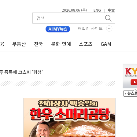
0여분만에 진화...외국인 노동자 숨져
2026.08.06 (목)
ENG
中文
|
|
 시즌2
·가축 피해 최소화 '총력 대응'
패밀리 사이트
자금 유입에도 박스권…美 암호화폐 법안 처리 여부도 변수
금융
부동산
전국
문화·연예
스포츠
GAM
시위 '62일째'..."대부분 여기서 상주"
온열질환자 2665명·사망 23명
두 종목에 코스피 '휘청'
3대·건물 1동 전소
리 탄도미사일 발사
10년 이상…리뉴얼이 경쟁력 가른다
유병호 구속적부심 기각
사개혁위에 보완수사권 폐지 우려 전달
수무책… 패트리엇 미사일 지원, 작년의 3분의 1
 불구속 송치
차 조사…'당정대 회의' 한동훈·방기선 수사도 속도