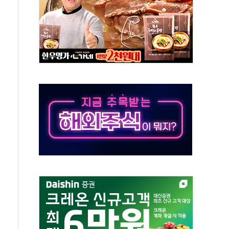
 절정…서울 한낮 39도
…30여분 만에 진화
연으로 형사사법 틀 바꿔…국민 불안감 가중"
억원…전년 比 21.2%↑
광…지역펀드 9·10호 확정