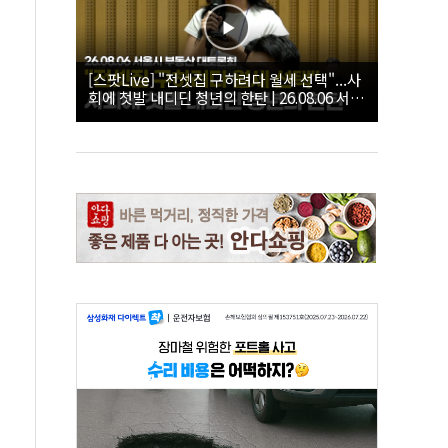
[스팟Live] "전셋집 구하려다 월세 선택"...사
회에 첫발 내디딘 청년의 한탄 | 26.08.06 서울
시 부동산 대토론회