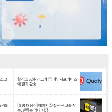
Mute
리스크
퀄리스 52주 신고가 ① 어닝서프라이즈
에 월가 환호
 동력의
[홍콩 대장주] 메이퇀② 실적은 고속 상
승, 밸류는 역대 저점