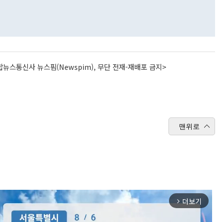
뉴스통신사 뉴스핌(Newspim), 무단 전재-재배포 금지>
맨위로
더보기
arrow_forward_ios