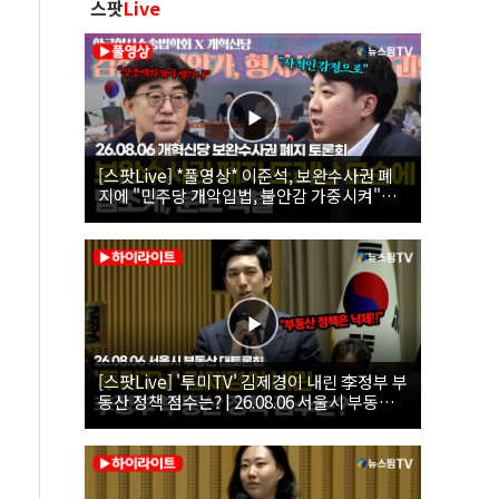
스팟
Live
[스팟Live] *풀영상* 이준석, 보완수사권 폐
지에 "민주당 개악입법, 불안감 가중시켜"｜
26.08.06 개혁신당 보완수사권 폐지 토론회
[스팟Live] '투미TV' 김제경이 내린 李정부 부
동산 정책 점수는? | 26.08.06 서울시 부동산
대토론회