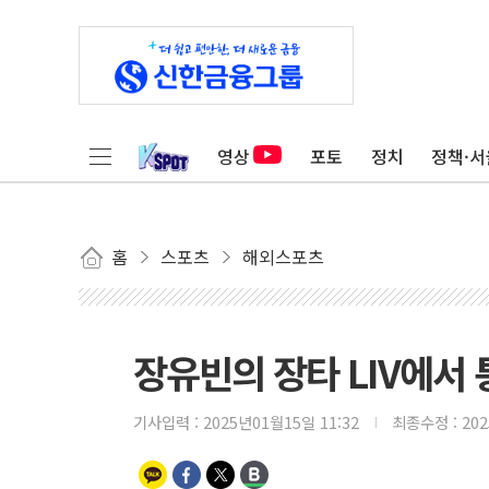
영상
포토
정치
정책·서
홈
스포츠
해외스포츠
장유빈의 장타 LIV에서 
기사입력 :
2025년01월15일 11:32
최종수정 :
20