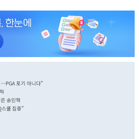
력…PGA 포기 아니다"
이적
상은 송민혁
 Q스쿨 집중"