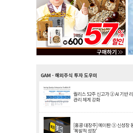
GAM
- 해외주식 투자 도우미
퀄리스 52주 신고가 ② AI 기반 
관리 체계 강화
[홍콩 대장주] 메이퇀 ③ 신성장
'폭발적 성장'