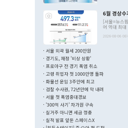
언한 것이 있
령은 공개적으
6월 경상수
주의적 희망에
관의 대북 정
[서울=뉴스핌
관 부처 장관
어 역대 최대
관의 무리한 
출 호조로 월
다. [정동영 통일부 장관이 지난달 23일 오후 서울 종로구 정부서울청사에
2026-08-06 08:
료=한국은행] 한국은행이 6일 발표한 '2026년 6월 국제수지(잠정)'에
서 취임 1주년 
면 지난 6월
부 장관 권한
1000만달러
서울 외곽 월세 200만원
발전 구상'을
이에 따라 올
적 갈등 해결
경기도, 재정 '비상 상황'
했다. 경상수
결과 혐오의 
9000만달러
프로야구 전 경기 폭염 취소
년간의 CVI
지 기준 상품
고령 취업자 첫 1000만명 돌파
무너졌다고도 
며 월간 기준
현실을 바꾸는
달러로 38.
화물선 운임 3주만에 최고
를 평화 체제
196.9% 급
검찰 수사권, 72년만에 막 내려
함께 4자 대
수출은 160
지만 이 대통
서울 첫 폭염중대경보
(18.6%) 
화공존 정책이
했다. 통관 기
'300억 사기' 차가원 구속
다"고 지적했
(16.4%)
투리가 잡혀 
실거주 아니면 세금 껑충
월(-10억9
쁜 상황이 초
증가와 유류할
실적 발표 앞둔 스페이스X
9·19 군사
기록했지만 
[히든스테이지] 즌·오아 첫 도전