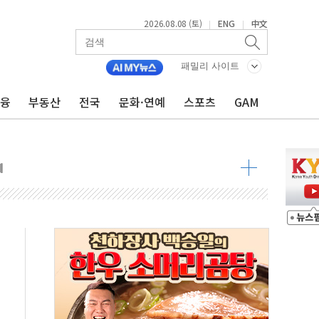
2026.08.08 (토)
ENG
中文
|
|
 정청래 격차 확대'
타진
패밀리 사이트
최고치
금융
부동산
전국
문화·연예
스포츠
GAM
 요구
낮아지며 상승… STOXX 600 지수는 나흘 연속 최고치
세
엘·이란 위협에 맞설 자체 억지력 강화
동
톱'… 美 해상봉쇄 영향
각
체주 '활짝'
스닥 선물 1%대 상승
상 기대 후퇴