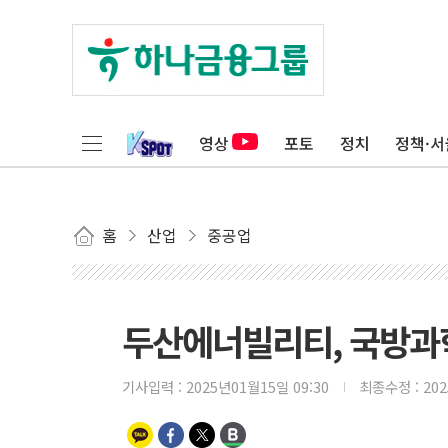
영상
포토
정치
정책·서
홈
산업
중공업
두산에너빌리티, 국방과
기사입력 :
2025년01월15일 09:30
최종수정 :
20