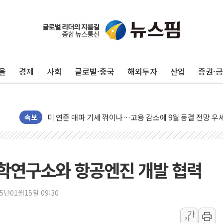
민주, 오늘 제주·인천 경선 결과 발표...'김민석 재역전 vs
한상협, 업계 개인정보 보안 새판 짠다…'자율규제단체' 
뉴욕증시, 고용 쇼크에 금리 인상 우려 후퇴…S&P500 
울
경제
사회
글로벌·중국
해외투자
산업
증권·
트럼프, 쿡 연준 이사 해임 재추진…"26일까지 의혹 소명"
유럽증시, 美 고용 예상 밖 부진에 연준 금리 인상 가능성 
미 연준 매파 기세 꺾이나…고용 감소에 9월 동결 전망 우
[종합] 이슬람 수니파 3국, '공동방위협정' 체결… 이스라
속보
트럼프, 백신·자폐증 행정명령 검토…"이르면 다음 주"
美 항소법원, 백악관 무도회장 공사 중단 명령…트럼프 제
이란 핵심 원유 수출항 '하르그섬', 최근 1주일 이상 '올스
학연구소와 항공엔진 개발 협력
美 고용 쇼크에 엔화 장중 급등…시장은 "또 개입했나" 촉
[AI MY 뉴스] 뉴욕 반도체주 프리뷰...美 고용 쇼크에 반도
25년01월15일 09:30
뉴욕증시 프리뷰, 美 고용 쇼크에 금리 인상 우려 후퇴…나
가
가
[종합] 美 7월 고용 2만3000명 감소 '쇼크'…9월 금리 인