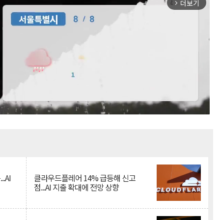
더보기
arrow_forward_ios
Mute
.AI
클라우드플레어 14% 급등해 신고
점...AI 지출 확대에 전망 상향