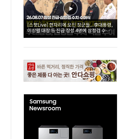
[스팟Live] 한자리에 모인 장군들...李대통령,
이상렬 대장 등 진급 장성 4명에 삼정검 수치
직접 수여｜26.08.07 장성 진급·삼정검 수치
수여식