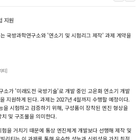
[사진] 이슬람 수니파 3개국, 공동방위협정 체결
뉴욕증시 개장 전 특징주...아틀라시안·클라우드플레어
험 지원
보훈부, 미 DPAA와 MOU… "6·25 미군 실종자 7359명
티는 국방과학연구소와 '연소기 및 시험리그 제작' 과제 계약을
트럼프 "금리 내려야"…파월 때와 달리 워시엔 톤 낮춰
특정 정치인 측근 포항시 정책특보 내정설...포항시 '시끌'
李 "해남 태양광, 대한민국 다음 100년 밑거름…수도권 집
리티]
소가 '미래도전 국방기술'로 개발 중인 고온화 연소기 개발
을 지원하게 된다. 과제는 2027년 4월까지 수행할 예정이다.
능을 시험하고 검증하기 위해, 구성품이 장착된 엔진 형상을
장치 및 구조물을 의미한다.
험을 거치기 때문에 통상 엔진체계 개발보다 선행해 제작 및
빌리티는 이 과제를 통해 우수한 성능과 신뢰성을 가진 최적