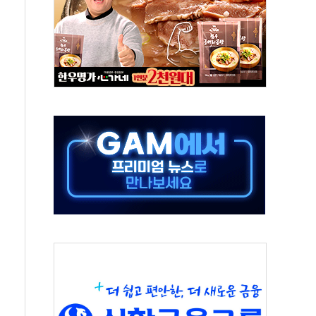
·태양광주↑ VS 트레이드데스크·웬디스↓
 끝까지 찾겠다"
중 완화 전환점"