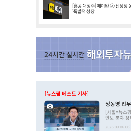
[홍콩 대장주] 메이퇀 ③ 신성장
'폭발적 성장'
[뉴스핌 베스트 기사]
정동영 업무
[서울=뉴스핌
안보 분야 정
평화공존 발전
2026-08-06 06:
발언 중에는 