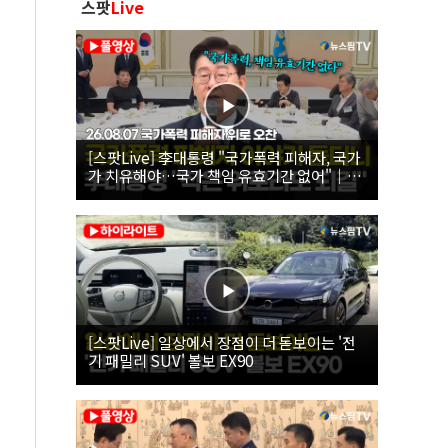
스팟
Live
[스팟Live] 李대통령 "국가폭력 피해자, 국가
가 치유해야…국가 책임 유효기간 없어"｜
26.08.07 국가폭력 피해자 위로 오찬
[스팟Live] 일상에서 장점이 더 돋보이는 '전
기 패밀리 SUV' 볼보 EX90