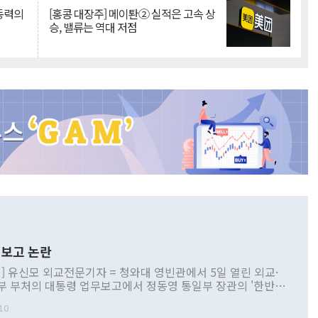
 동력의
[홍콩 대장주] 메이퇀② 실적은 고속 상
승, 밸류는 역대 저점
보고 논란
] 유신모 외교전문기자 = 청와대 영빈관에서 5일 열린 외교·
부 부처의 대통령 업무보고에서 정동영 통일부 장관의 '한반도
 구상'과 업무보고 발언이 논란을 빚고 있다. 이날 정 장관의
10
정부 내 조율을 거치지 않은 사안을 정책으로 추진하겠다고 공