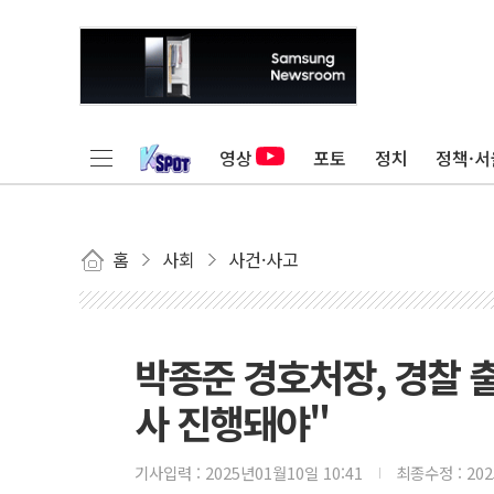
영상
포토
정치
정책·서
홈
사회
사건·사고
박종준 경호처장, 경찰 
사 진행돼야"
기사입력 :
2025년01월10일 10:41
최종수정 :
20