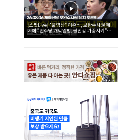
[스팟Live] *풀영상* 이준석, 보완수사권 폐
지에 "민주당 개악입법, 불안감 가중시켜"｜
26.08.06 개혁신당 보완수사권 폐지 토론회