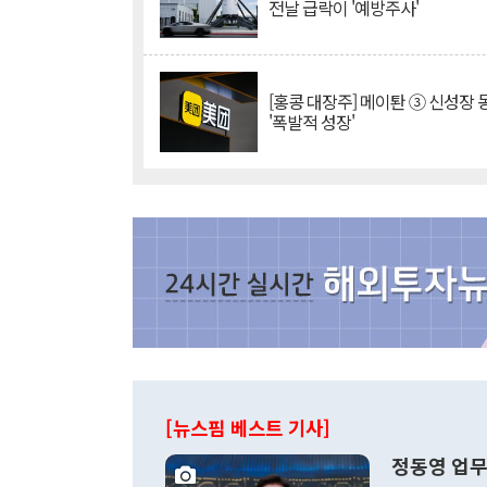
전날 급락이 '예방주사'
[홍콩 대장주] 메이퇀 ③ 신성장
'폭발적 성장'
[뉴스핌 베스트 기사]
정동영 업무