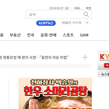
2026.08.07 (금)
ENG
中文
|
|
패밀리 사이트
금융
부동산
전국
문화·연예
스포츠
GAM
년 연속 MDRT 회원 수 세계 1위…국내 회원 34% 증가
코퓨처엠, LFP 장기공급 합의에 7%대 급등
 멤버십 연계 배송 혜택 강화...새벽 배송 도입 예정
 AI탭, 올해 안으로 부동산과 건강까지 영역 확장 예정
ILD CON SUMMIT 2026' 참가
반기 매출 245억원…순이익 흑자 전환
거주 사용 형태에 따른 중과세는 과세 원칙 어긋나"
 AI탭 월간 활성 이용자수 1000만 돌파