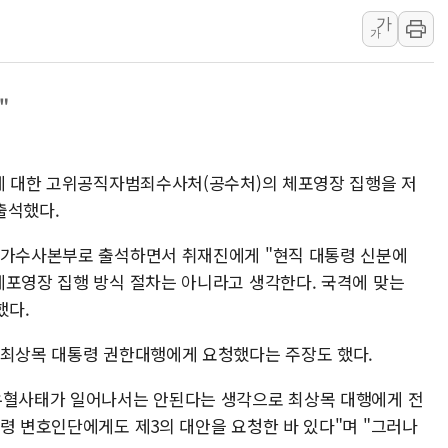
[컨콜] 네이버
가
가
美공화, 韓 '
롯데쇼핑, 백화
"
합수본, '투표
교원그룹 펫 프렌
벤처업계 "정부
령에 대한 고위공직자범죄수사처(공수처)의 체포영장 집행을 저
최영근 한국전광
출석했다.
뉴온 "어린이 성
국가수사본부로 출석하면서 취재진에게 "현직 대통령 신분에
[특징주] 태양
체포영장 집행 방식 절차는 아니라고 생각한다. 국격에 맞는
GC녹십자, m
했다.
BMW코리아, 
 최상목 대통령 권한대행에게 요청했다는 주장도 했다.
한온시스템, 캐
 유혈사태가 일어나서는 안된다는 생각으로 최상목 대행에게 전
통령 변호인단에게도 제3의 대안을 요청한 바 있다"며 "그러나