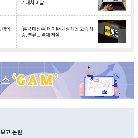
기대치 미달
 동력의
[홍콩 대장주] 메이퇀② 실적은 고속 상
승, 밸류는 역대 저점
보고 논란