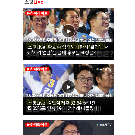
스팟
Live
[스팟Live] 환호 속 입장해 나란히 ‘찰칵’…서
로 ‘저격 연설’ 들을 때 후보들 표정은? |
26.08.08 더불어민주당 당대표·최고위원 후
보 인천 합동연설회
[스팟Live] 김민석 제주 52.64%·인천
45.09%로 연속 1위…정청래 따돌렸다’ |
26.08.08 더불어민주당 당대표·최고위원 후
보 인천 합동연설회