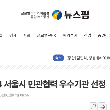
울
경제
사회
글로벌·중국
해외투자
산업
증권·
포항시 재난예산 40억 긴급 
울진·영덕 '호우특보'-포항 '
[종합] 김민석, 정청래에 '0.86
속보
인천 합동연설회 나선 송영길
김민석, 2주차 제주·인천 경선서
인사하는 김민석 당대표 후보
[속보] 민주, 제주·인천 경선 결
4 서울시 민관협력 우수기관 선정
[속보] 민주, 인천 경선 결과 발
[속보] 민주, 제주 경선 결과 발
25년01월07일 08:56
이번주 국내 주요 금융일정(8.1
가
가
美, 이란전 출구전략 만지작