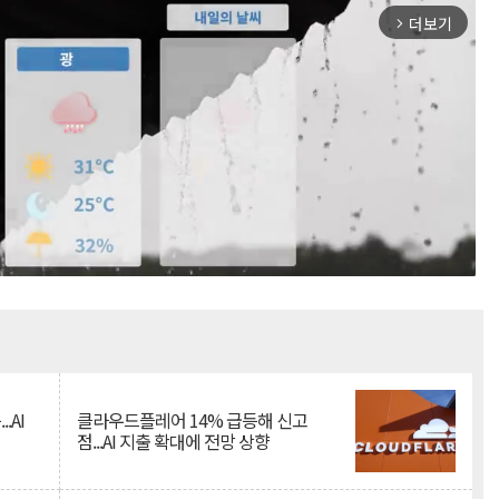
더보기
arrow_forward_ios
Mute
.AI
클라우드플레어 14% 급등해 신고
점...AI 지출 확대에 전망 상향