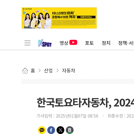
영상
포토
정치
정책·서
홈
산업
자동차
한국토요타자동차, 202
기사입력 :
2025년01월07일 08:56
최종수정 :
20