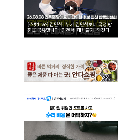
[스팟Live] 김민석 “누가 김민석보다 국정 방
향을 공유했나”…인천서 ‘대체불가’ 외쳤다 |
26.08.08 더불어민주당 당대표·최고위원 후
보 인천 합동연설회