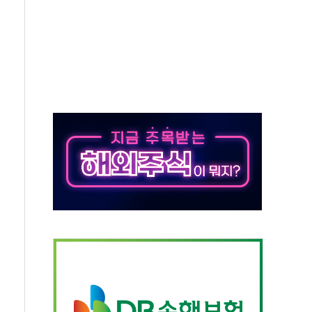
50㎜ 폭우…강원 동해안 강한 비 이어져
 환경미화원 수거차에 치여 사망
동…60대 남성 2명 숨져
보는 일 없게"…'결혼 페널티' 22개 과제 손본다
터보트 전복…1명 사망·1명 실종
의 날 참석..."국제적 시민 연대로 목소리 내야"
 실종 60대 나흘만에 숨진 채 발견
 살해 10대 아들 체포
' 받아친 정청래…제주 연설서 신경전 고조