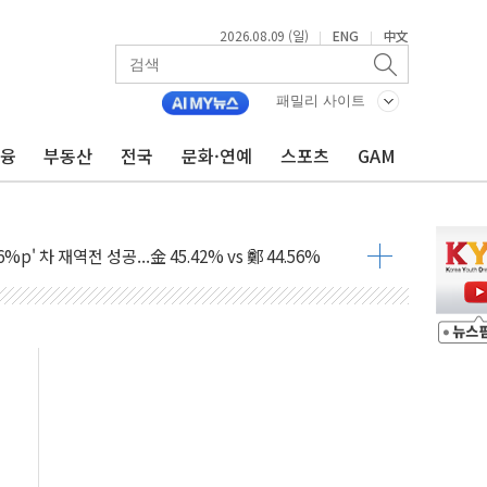
2026.08.09 (일)
ENG
中文
|
|
패밀리 사이트
금융
부동산
전국
문화·연예
스포츠
GAM
투입…고수온 양식장 복구·지원 '총력'
산사태 주의보'...경북도, 호우 피해·통제구간 없어
%p' 차 재역전 성공...金 45.42% vs 鄭 44.56%
·정청래·김민석 당대표 후보
 정청래에 승리...47.75% vs 42.08%
과 발표...김민석 47.75% 정청래 42.08%
표...김민석 45.09% 정청래 43.27% 송영길 11.63%
표...김민석 52.64% 정청래 39.89% 송영길 7.47%
0~8.14)
…공습 한계·탄약 부족 현실화