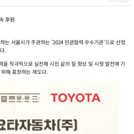
강릉·동해·삼척 시간당 최대 
폐기물 수거하다 참변…60대
속 후원
서울 중랑구 주택가서 흉기 난
李대통령 "결혼 때문에 손해 
차는 서울시가 주관하는 '2024 민관협력 우수기관'으로 선정
여수 오동도 인근 해상서 모
다.
추미애, '위안부' 피해자 기림
인천 선재도 갯벌서 해루질 중
력을 적극적으로 실천해 시민 삶의 질 향상 및 시정 발전에 기
인천서 말다툼 중 어머니 흉기
 위해 표창하는 제도다.
'화합' 꺼낸 김민석에 '뻔뻔