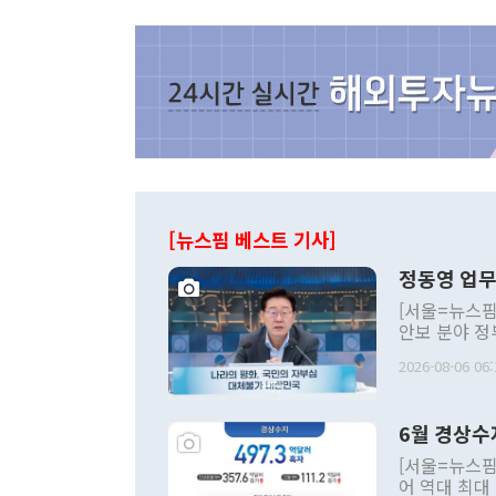
[뉴스핌 베스트 기사]
정동영 업무
[서울=뉴스핌
안보 분야 정
평화공존 발전
2026-08-06 06:
발언 중에는 
언한 것이 있
령은 공개적으
6월 경상수
주의적 희망에
관의 대북 정
[서울=뉴스핌
관 부처 장관
어 역대 최대