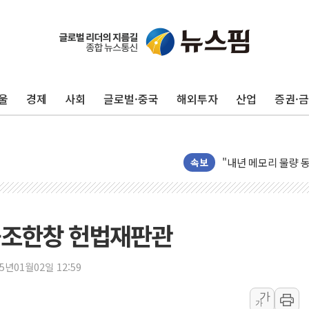
울
경제
사회
글로벌·중국
해외투자
산업
증권·
AI 메모리 향한 뜨거
건설 불황 속 내실 
"내년 메모리 물량 
속보
현대지에프홀딩스, 자
관광객 3000만명 
[뉴스핌 이 시각 PI
-조한창 헌법재판관
美 정보 당국 "푸틴,
인도, 바이오가스 생산
25년01월02일 12:59
서울시, 정비사업으로 
신인류콘텐츠, 핀란드 
가
가