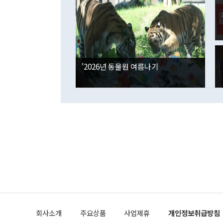
며 "정부 차
인의 해외투자
은 "그것은 
각각 증가했다
잘랐다. 정 
국인의 국내 
않았다는 점에
감소하며 전월
사합의 복원,
경신했다. 외
권이라는 지적
분기 말 만기
뒤 "여기 업
다. 내국인의
'2026년 동물원 여름나기
부의 한 소식
다. eoyn2@
를 거쳐 결정
련 부처 장관
하고 대통령의
한 문제"라고 지적했다. 이재명 대통령이
외교 국방 등
2026.08.05 ◆시대착오적 접근, 대북 인식 오류 더욱 문제인 것은 정 장관
의 이같은 주
실과 다른 인
격히 변화하고
못하고 있다는
되뇌는 것은 
법을 호도하고
이나 미국은 
금까지의 북핵
회사소개
주요상품
사업제휴
개인정보취급방침
공하는 방식으