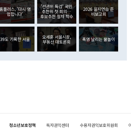
원에서 (참석을) 검토하고 있다"고 발언한 데 대해서도 조 장관
가 80억1000만달러, 외국인의 국내투자가 46억3000만달러
'선관위 특검' 국민
외교부의 몫"이라며 "아직 거기까지 진도가 나가지 않았다"고
홈플러스, '다시 영
2026 을지연습 준
. 증권투자에서는 외국인의 국내 주식 매도세가 이어졌다. 외
추천위 첫 회의…
업합니다'
비보고회
장관이 이날 소개한 대북 구상과 설명은 정부 내 조율을 거치지
주식 투자는 차익실현 매도 등의 영향으로 316억1000만달러
후보추천 절차 착수
서 문제가 있다. 특히 주적 표현 대체와 국호 사용, 9·19 군
(-310억5000만달러)에 이어 역대 최대 순매도 기록을 다시
 4자회담 추진 등은 통일부 장관이 결정할 사안이 아니어서 월
국인의 국내 채권투자는 세계국채지수(WGBI) 자금 유입에도
이 나오고 있다. 이 대통령은 정 장관의 업무보고를 듣고 난
도래 영향으로 증가 폭이 줄어든 52억9000만달러를 기록했
무보고에 발표했다고 승인난 건 아니다"라고 재차 확인했다. 정
오세훈 서울시장,
 해외 증권투자는 주식을 중심으로 35억6000만달러 증가했
39도 기록한 서울
폭염 날리는 물놀이
부동산 대토론회
통은 "정 장관의 발언 내용은 대부분 국가안전보장회의(NSC)
newspim.com
된 사안이 아닌 정 장관의 개인적 생각에 가깝다"며 "안보 관
이 정부의 공식 정책이 아닌 사안을 추진하겠다고 업무보고를
 면전에서 '국군통수권자가 나서야 한다'고 주장한 것은 심각
 5일 청와대 영빈관에서 열린 통일
 외교 안보 부처 업무보고에서 발언하고 있다. [사진=청와대]
장이 현 시점에서 이미 참고가 될 수 없는 과거의 경험 또는 사
식에 기반하고 있다는 것이다. 정 장관이 주장하는 구상은 급
 있는 북한의 전략과 한반도 및 국제 정세를 전혀 반영하지
 비판이 제기되고 있다. 정 장관이 "흘러간 선(先)비핵화만
현실을 바꾸지 못한다"고 언급한 것은 지금까지의 대북 접근
 있다. 북핵 위기 발발 이후 지금까지 모든 핵 협상에서 한국
북한에 선비핵화를 공식적으로 요구한 적이 없기 때문이다. 지
 협상은 북한의 비핵화 조치에 한·미가 상응하는 대가를 제
로 이뤄졌다. 1994년 북·미 제네바 기본합의는 핵시설 동결
청소년보호정책
독자권익센터
수용자권익보호위원회