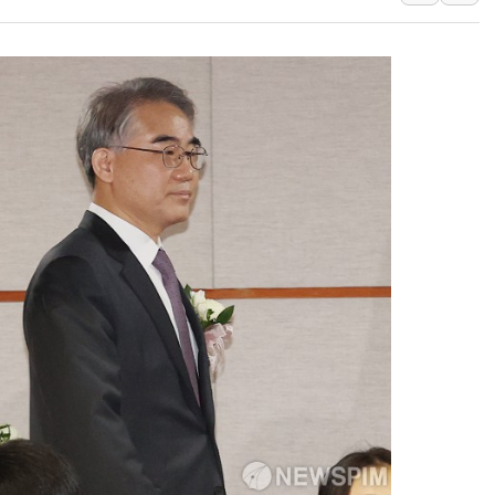
"일부 존치" vs "
[AI 카드뉴스] 기
국민의힘 윤리위, '
수박으로 여름 나는
전남광주 구례 산불 3
캠코, 5918억원 규
[시승기] 공간·승차감
가오픈한 홈플러스
돌아온 홈플러스
[종합] 청도 흥선리 