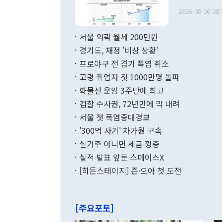
관의 무리한 
출 호조로 월
다. [정동영 통일부 장관이 지난달 23일 오후 서울 종로구 정부서울청사에
2026-08-06 08:
료=한국은행] 한국은행이 6일 발표한 '2026년 6월 국제수지(잠정)'에
서 취임 1주년 
면 지난 6월
부 장관 권한
1000만달러
서울 외곽 월세 200만원
발전 구상'을
이에 따라 올
적 갈등 해결
경기도, 재정 '비상 상황'
했다. 경상수
결과 혐오의 
9000만달러
프로야구 전 경기 폭염 취소
년간의 CVI
지 기준 상품
고령 취업자 첫 1000만명 돌파
무너졌다고도 
며 월간 기준
현실을 바꾸는
달러로 38.
화물선 운임 3주만에 최고
를 평화 체제
196.9% 급
검찰 수사권, 72년만에 막 내려
함께 4자 대
수출은 160
지만 이 대통
서울 첫 폭염중대경보
(18.6%) 
화공존 정책이
했다. 통관 기
'300억 사기' 차가원 구속
다"고 지적했
(16.4%)
투리가 잡혀 
실거주 아니면 세금 껑충
월(-10억9
쁜 상황이 초
증가와 유류할
실적 발표 앞둔 스페이스X
9·19 군사
기록했지만 
[히든스테이지] 즌·오아 첫 도전
"우리의 선의
로 전환됐다.
으로 약간의 의문
를 기록해 전
관은 업무보고
는 배당수입
주의에 근거한
줄면서 25억
[주요포토]
라며 "여러분
억1000만달
이 9월 러시
였던 올해 3