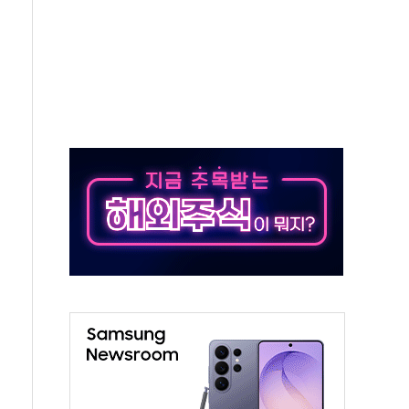
전면 개발"…서리풀2구역 갈등, 협의 테이블에
후변화가 바꾼 대한민국 여름
부산 돌려차기 발언' 논란 서범수·진종오 징계절차 개시
 하마
2분 만에 주불 진화...인명피해 없어
모 압류재산 1506건 공매
 잡은 볼보 EX90…'올 터치'는 호불호
야산 산불 1시간36분만에 주불진화....인명피해 없어