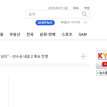
2026.08.07 (금)
ENG
中文
|
|
패밀리 사이트
금융
부동산
전국
문화·연예
스포츠
GAM
운 관심…SK하이닉스, FMS서 '풀스택' 기술력 과시
다진 한샘…B2B 확장으로 성장동력 확보
동났다"…선수금 내걸고 확보 전쟁
사주 1000억 연내 소각…2분기 영업익 853억
목표인데…외국인 숙박 부가세 환급 앞당겨 종료
CK] 축구협회 성접대 기간, 대표팀 무패 外
 몇 년 내 NATO 결속력 시험하려 한정적 침공 가능성"
에 3.5조원 투입키로...'에너지 자립' 일환
주택 36% 늘었다...공급부족 전 시장 규제 탓 커
AI 기업 Audission Oy와 운영 파트너십 체결