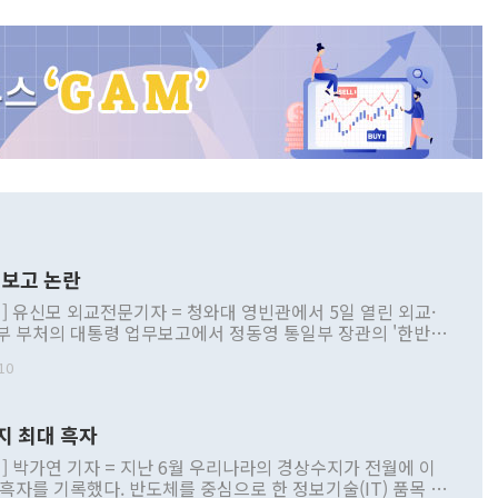
보고 논란
] 유신모 외교전문기자 = 청와대 영빈관에서 5일 열린 외교·
부 부처의 대통령 업무보고에서 정동영 통일부 장관의 '한반도
 구상'과 업무보고 발언이 논란을 빚고 있다. 이날 정 장관의
10
정부 내 조율을 거치지 않은 사안을 정책으로 추진하겠다고 공
는가 하면 사실 관계에 맞지 않은 설명도 있었다. 이재명 대통
로 신중을 기해 달라고 경고했고, 조현 외교부 장관은 '이상
지 최대 흑자
 근거한 비현실적 구상'이라는 비판을 내놨다. 그동안 정 장
책 관련 발언이 물의를 빚은 적은 여러 번 있지만 대통령과 유
] 박가연 기자 = 지난 6월 우리나라의 경상수지가 전월에 이
이 공개적으로 부정적 입장을 표명한 것은 이례적이다. 정 장
 흑자를 기록했다. 반도체를 중심으로 한 정보기술(IT) 품목 수