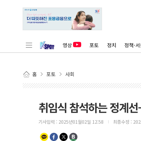
영상
포토
정치
정책·서
홈
포토
사회
취임식 참석하는 정계선
기사입력 :
2025년01월02일 12:58
최종수정 :
20