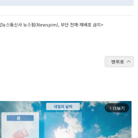
뉴스통신사 뉴스핌(Newspim), 무단 전재-재배포 금지>
맨위로
더보기
arrow_forward_ios