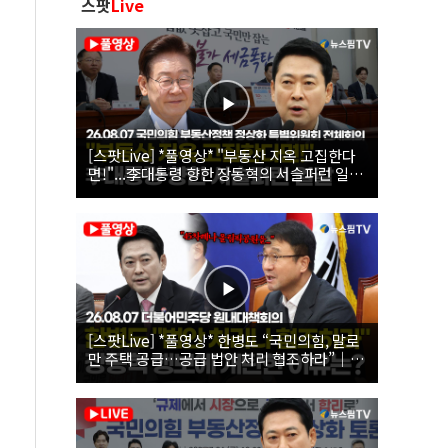
스팟
Live
[스팟Live] *풀영상* "부동산 지옥 고집한다
면!"...李대통령 향한 장동혁의 서슬퍼런 일갈
| 26.08.07 국민의힘 부동산정책 정상화 특별
위원회 전체회의
[스팟Live] *풀영상* 한병도 “국민의힘, 말로
만 주택 공급…공급 법안 처리 협조하라”｜
26.08.07 더불어민주당 원내대책회의