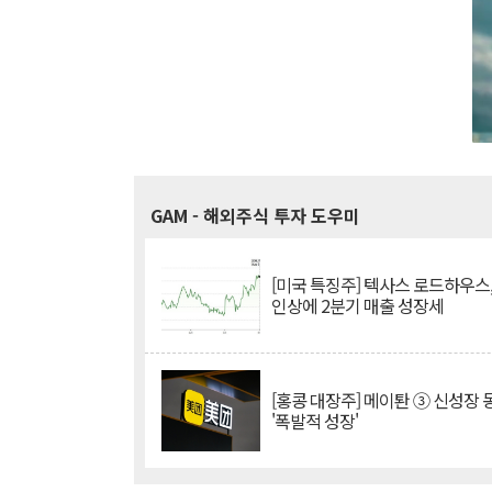
GAM
- 해외주식 투자 도우미
[미국 특징주] 텍사스 로드하우스
인상에 2분기 매출 성장세
[홍콩 대장주] 메이퇀 ③ 신성장
'폭발적 성장'