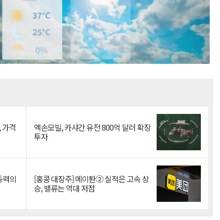
Mute
, 가격
엑손모빌, 카샤간 유전 800억 달러 확장
투자
 동력의
[홍콩 대장주] 메이퇀② 실적은 고속 상
승, 밸류는 역대 저점