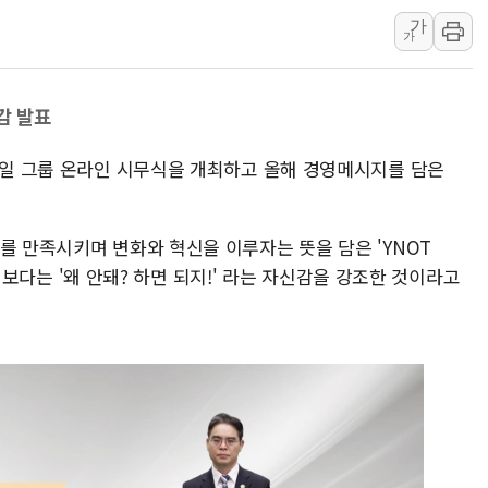
가
'엔화 방어 공조'라는 이
가
청와대 "조희대 대법원장
서울 최고 기온 39도 기
감 발표
폭염 이어지는 서울... 3
李대통령 "40도 폭염,
 2일 그룹 온라인 시무식을 개최하고 올해 경영메시지를 담은
법무법인 YK, 교정위
컴투스, 8일부터 서머너
를 만족시키며 변화와 혁신을 이루자는 뜻을 담은 'YNOT
망설임보다는 '왜 안돼? 하면 되지!' 라는 자신감을 강조한 것이라고