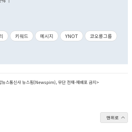
2% ↑
리
키워드
메시지
YNOT
코오롱그룹
뉴스통신사 뉴스핌(Newspim), 무단 전재-재배포 금지>
맨위로