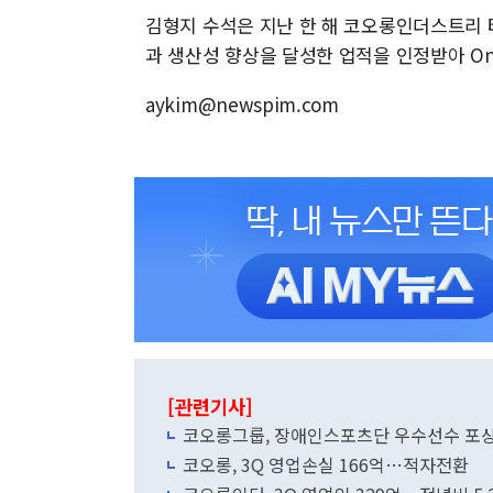
김형지 수석은 지난 한 해 코오롱인더스트리
과 생산성 향상을 달성한 업적을 인정받아 On
aykim@newspim.com
[관련기사]
코오롱그룹, 장애인스포츠단 우수선수 포상
코오롱, 3Q 영업손실 166억…적자전환