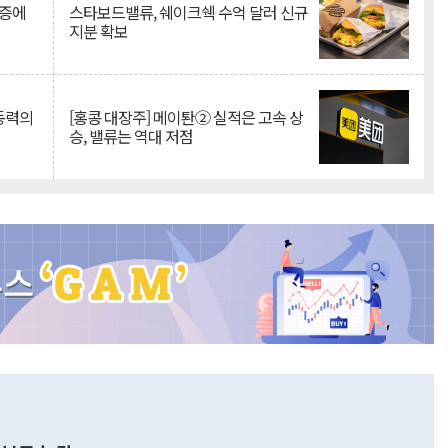
급증에
스타보드밸류, 쉐이크쉑 수억 달러 신규
지분 확보
 동력의
[홍콩 대장주] 메이퇀② 실적은 고속 상
승, 밸류는 역대 저점