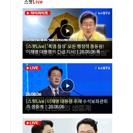
스팟
Live
[스팟Live] '폭염 절정' 모든 행정력 총동원!
이재명 대통령의 긴급 지시! | 26.08.06 폭염•
가뭄 대처상황 점검회의
[스팟Live] 이재명 대통령 주재 수석보좌관회
의 생중계｜26.08.06