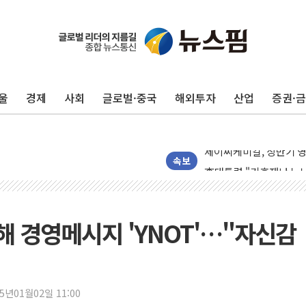
李대통령 "취약계층 되
[뉴스핌 이 시각 PICK]
울
경제
사회
글로벌·중국
해외투자
산업
증권·
LG전자, IFA 2026서 '
'SSD 프리미엄' 놓친 
제이씨케미칼, 상반기 영
李대통령 "기후재난 뉴노
속보
오세훈 "서민 전·월세 
보훈부 "노태우 참배 계
온코닉테라퓨틱스 '자큐보
해 경영메시지 'YNOT'…"자신감
오세훈 '여론조사 대납'
현대百 지주체제 '마지막
'檢 합수본 참여' 여부 
25년01월02일 11:00
中 '항생제 개구리' 파장