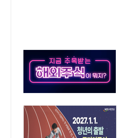
름의 베선트식 QE..."연준에 부담 가중"
 탄핵 공감, 사실 아니다…대법관 신속 제청 해야"
록
9도 기록
 외신에서나 보던 일"…전방위 대응 지시
원 중앙협의회와 맞손…수용자·가족 법률지원 확대
즈 워 챔피언십 개최