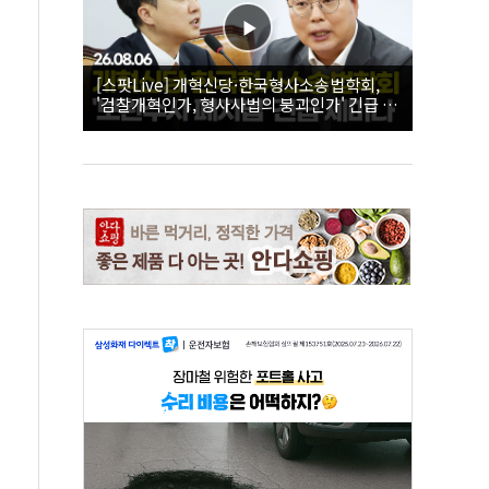
[스팟Live] 개혁신당·한국형사소송법학회,
'검찰개혁인가, 형사사법의 붕괴인가' 긴급 세
미나｜26.08.06