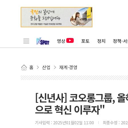
영상
포토
정치
정책·서
홈
산업
재계·경영
[신년사] 코오롱그룹, 올
으로 혁신 이루자"
기사입력 :
2025년01월02일 11:00
최종수정 :
20