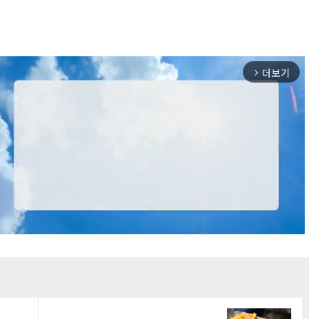
더보기
arrow_forward_ios
Mute