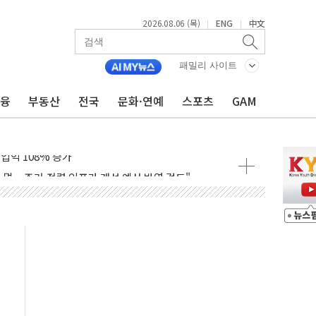
2026.08.06 (목)
ENG
中文
|
|
어가는 청년들…실제 수요에 맞게 정책 정비"
패밀리 사이트
 李 "40도 폭염, 외신에서나 보던 일" 外
금융
부동산
전국
문화·연예
스포츠
GAM
차세대 AI 홈' 비전 공개
SK하이닉스, 솔리다임 띄운다
업익 108% 증가
멀…주거·전력 인프라 개선 예산 반영 검토"
외면한 세제개편"…용산공원 훼손 안 돼
획 없다"…전직 대통령 예우 대상 제외·국민 정서 고려
', 인도 품목허가…해외 첫 허가
 항소심 21일 첫 공판…1심은 시장직 상실형
 퍼즐'…현대홈쇼핑 1.2조 투자자산 떼낸다
논란...법조계 "법적근거 없어, 위법수집증거 가능성"
 확산, 식품안전 점검 강화