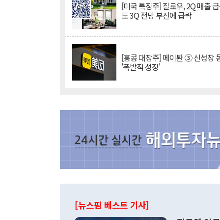
[미국 특징주] 질로우, 2Q 매출 
도 3Q 전망 부진에 급락
[홍콩 대장주] 메이퇀 ③ 신성장
'폭발적 성장'
[뉴스핌 베스트 기사]