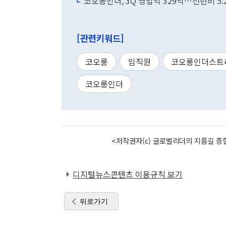
코오롱인더, 3Q 영업익 329억…전년비 5.
[관련키워드]
코오롱
임직원
코오롱인더스트
코오롱인더
<저작권자(c) 글로벌리더의 지름길 종합
디지털뉴스콘텐츠 이용규칙 보기
뒤로가기