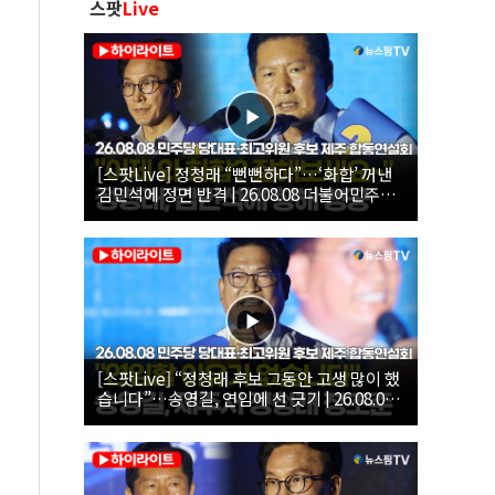
스팟
Live
[스팟Live] 정청래 “뻔뻔하다”…‘화합’ 꺼낸
김민석에 정면 반격 | 26.08.08 더불어민주당
당대표·최고위원 후보 제주 합동연설회
[스팟Live] “정청래 후보 그동안 고생 많이 했
습니다”…송영길, 연임에 선 긋기 | 26.08.08
더불어민주당 당대표·최고위원 후보 제주 합
동연설회