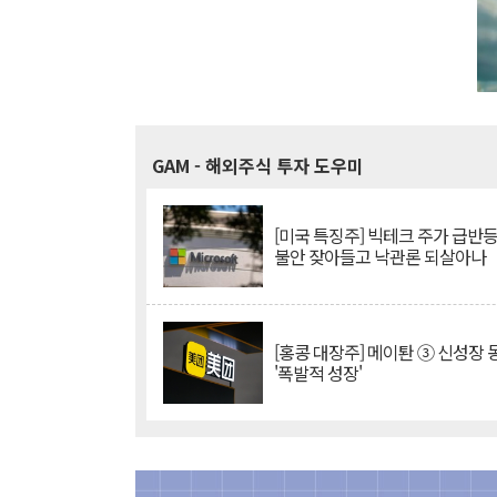
GAM
- 해외주식 투자 도우미
[미국 특징주] 빅테크 주가 급반등..
불안 잦아들고 낙관론 되살아나
[홍콩 대장주] 메이퇀 ③ 신성장
'폭발적 성장'