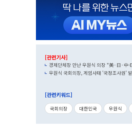
[관련기사]
경제단체장 만난 우원식 의장 "美·日·中·
우원식 국회의장, 계엄사태 '국정조사권' 
[관련키워드]
국회의장
대한민국
우원식