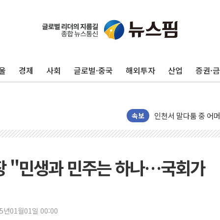
울
경제
사회
글로벌·중국
해외투자
산업
증권·
추미애, '위안부' 피해
인천 선재도 갯벌서 해
인천서 말다툼 중 어머
'화합' 꺼낸 김민석에
속보
李대통령, ISA 개편 
동해중부 전 해상 풍랑
연일 폭염에 온열질환
장 "민생과 민주는 하나…국회가
中 전방위 아파트 부양
인제 용대리 계곡서 
동해시, 11~14일 
25년01월01일 00:00
강원 중·남부 동해안