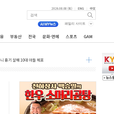
2026.08.08 (토)
ENG
中文
|
|
패밀리 사이트
금융
부동산
전국
문화·연예
스포츠
GAM
자 기림의 날 참석..."국제적 시민 연대로 목소리 내야"
루질 중 실종 60대 나흘만에 숨진 채 발견
니 흉기 살해 10대 아들 체포
 '뻔뻔' 받아친 정청래…제주 연설서 신경전 고조
재검토 지시…與 "적극 환영"·野 "졸속 국정"
주의보…10일까지 최대 3.5m 높은 물결
 사망 23명…정부, 비상대응기구 가동
, 수도 베이징도 부동산 규제 철폐
수위 상승으로 피서객 7명 고립…전원 구조
'별똥별 멍' 운영…페르세우스 유성우 관측
 시간당 50mm 이상 폭우…호우경보 발효