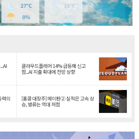
Mute
.AI
클라우드플레어 14% 급등해 신고
점...AI 지출 확대에 전망 상향
 동력의
[홍콩 대장주] 메이퇀② 실적은 고속 상
승, 밸류는 역대 저점