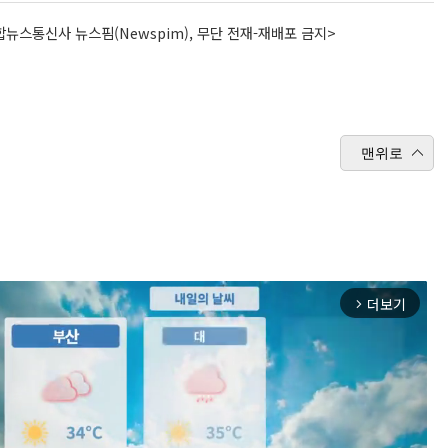
뉴스통신사 뉴스핌(Newspim), 무단 전재-재배포 금지>
맨위로
더보기
arrow_forward_ios