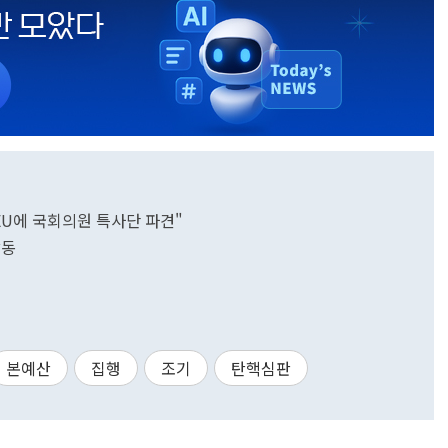
EU에 국회의원 특사단 파견"
발동
본예산
집행
조기
탄핵심판