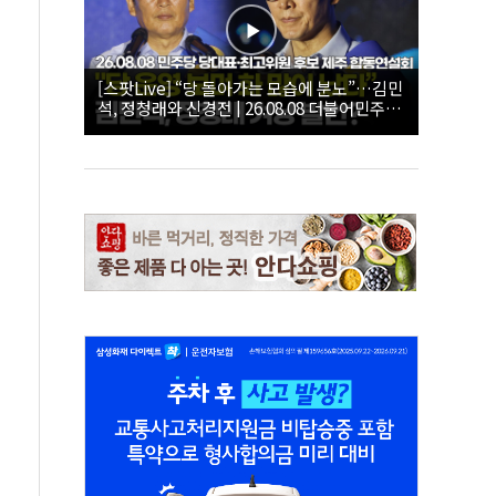
[스팟Live] “당 돌아가는 모습에 분노”…김민
석, 정청래와 신경전 | 26.08.08 더불어민주당
당대표·최고위원 후보 제주 합동연설회