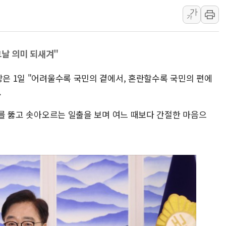
가
청양 밭에서 일하던 
가
폭염에 車 운전면허 
李대통령, 'ISA·주
그날 의미 되새겨"
'호우 특보' 경북 울진
주말 무더위·열대야 
장은 1일 "어려울수록 국민의 곁에서, 혼란할수록 국민의 편에
오세훈 "용산공원 주택
.
충북 주말 무더위 지속
공기를 뚫고 솟아오르는 일출을 보며 여느 때보다 간절한 마음으
10월 보완수사권 폐
한상협, 업계 개인정보