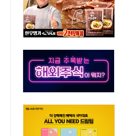
90대 숨져…온열질환 여부 조사
기능시험 오전 집중 편성…체감온도 38도 넘으면 중단
가누르기 방지법' 전면 재검토 지시
 시간당 20~30mm 강한 비...가뭄 해소될 듯
지속…내륙 곳곳 소나기
 검토, 민주당 스스로 원칙 뒤집는 것"
…청주·진천 35도, 곳곳 소나기
지·공소청 출범…피해자들 '범죄 사각지대' 우려
 보안 새판 짠다…'자율규제단체' 타진