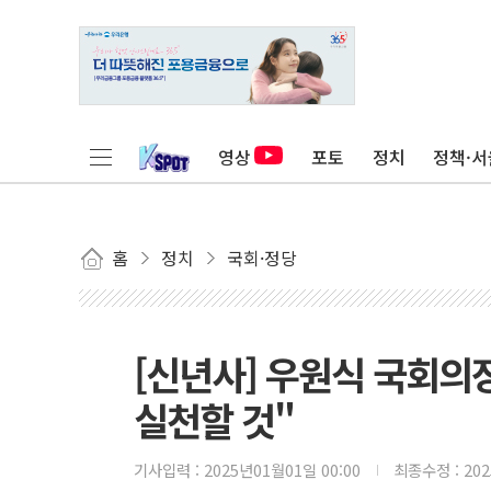
영상
포토
정치
정책·서
홈
정치
국회·정당
[신년사] 우원식 국회의
실천할 것"
기사입력 :
2025년01월01일 00:00
최종수정 :
20