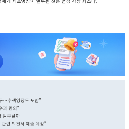
에게 체포영장이 발부된 것은 헌정 사상 최초다.
청구…수색영장도 포함"
수괴 혐의"
장 발부될까
 관련 의견서 제출 예정"