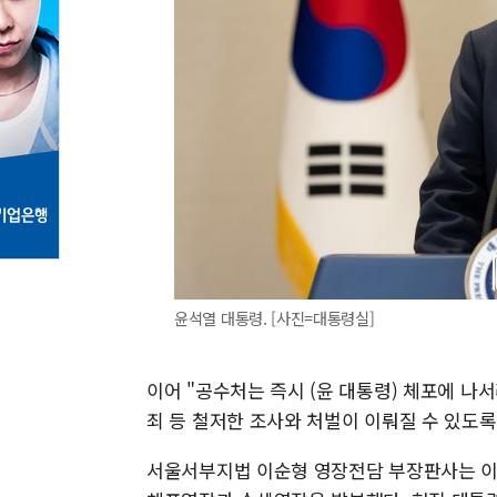
윤석열 대통령. [사진=대통령실]
이어 "공수처는 즉시 (윤 대통령) 체포에 나
죄 등 철저한 조사와 처벌이 이뤄질 수 있도록
서울서부지법 이순형 영장전담 부장판사는 이