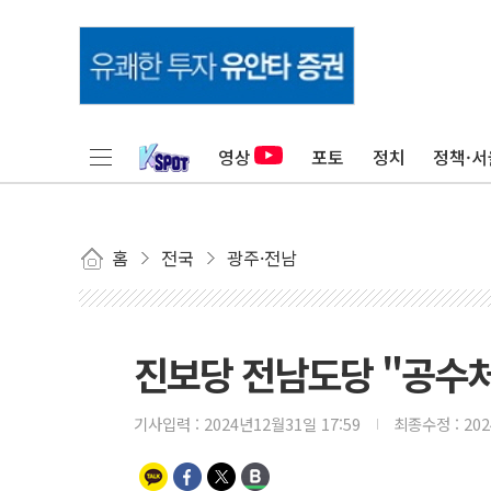
영상
포토
정치
정책·서
홈
전국
광주·전남
진보당 전남도당 "공수처
기사입력 :
2024년12월31일 17:59
최종수정 :
20