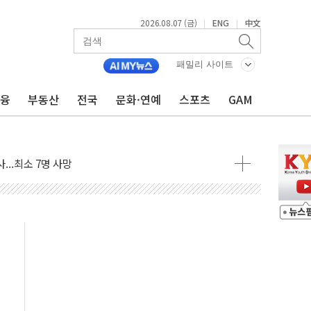
2026.08.07 (금)
ENG
中文
|
|
최고치 경신…한낮 총수요 104.3GW 기록
사우디 동시 공격… 위기 고조되는 또 다른 중동 화약고
패밀리 사이트
들도 특별식으로 여름나기 [뉴스핌 줌인]
금융
부동산
전국
문화·연예
스포츠
GAM
 못 맡는다…상피제 실시
X 지분 일부 매각
...최소 7명 사망
중대경보 해제…누적 온열질환자 2872명
.李 부동산 세제안에 與 내부서 '총선·대선 직격탄' 우려
아울렛' 건립 '본궤도'
안동·의성 특별재난지역 선포
 휘두른 30대 세입자…경찰, 현행범 체포
억원
개…"재무구조 개편"
열질환 보장…폭염기 신속 보상 강화