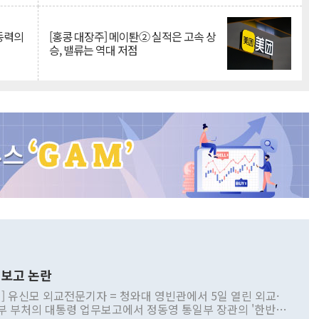
 동력의
[홍콩 대장주] 메이퇀② 실적은 고속 상
승, 밸류는 역대 저점
보고 논란
] 유신모 외교전문기자 = 청와대 영빈관에서 5일 열린 외교·
부 부처의 대통령 업무보고에서 정동영 통일부 장관의 '한반도