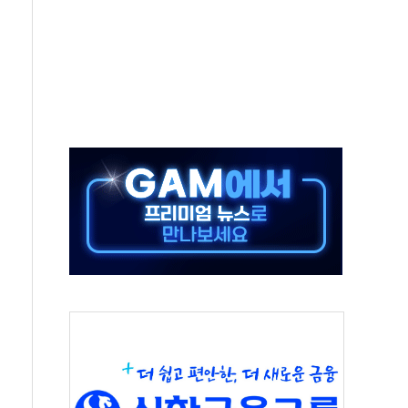
 진단 분야 독점 라이선스 계약"
11' 캐나다 IND 신청
 군 장병 금융교육·전역 지원 협약
보험' 6개월 배타적사용권 획득
 상폐 위기…관리종목 우려 지정예고 총 63개