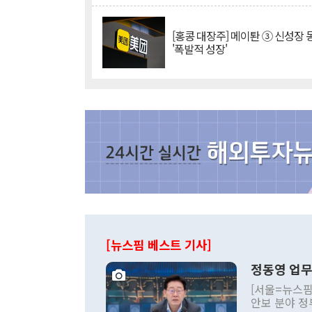
[홍콩 대장주] 메이퇀 ③ 신성장
'폭발적 성장'
[뉴스핌 베스트 기사]
정동영 업무
[서울=뉴스핌
안보 분야 정