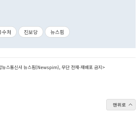
공수처
진보당
뉴스핌
뉴스통신사 뉴스핌(Newspim), 무단 전재-재배포 금지>
맨위로