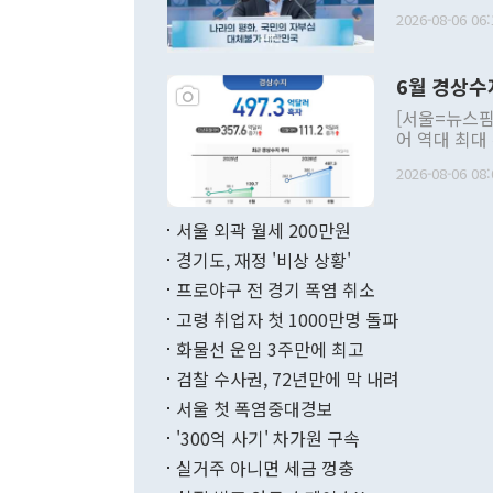
평화공존 발전
2026-08-06 06:
발언 중에는 
언한 것이 있
령은 공개적으
6월 경상수
주의적 희망에
관의 대북 정
[서울=뉴스핌
관 부처 장관
어 역대 최대
관의 무리한 
출 호조로 월
다. [정동영 통일부 장관이 지난달 23일 오후 서울 종로구 정부서울청사에
2026-08-06 08:
료=한국은행] 한국은행이 6일 발표한 '2026년 6월 국제수지(잠정)'에
서 취임 1주년 
면 지난 6월
부 장관 권한
1000만달러
서울 외곽 월세 200만원
발전 구상'을
이에 따라 올
적 갈등 해결
경기도, 재정 '비상 상황'
했다. 경상수
결과 혐오의 
9000만달러
프로야구 전 경기 폭염 취소
년간의 CVI
지 기준 상품
고령 취업자 첫 1000만명 돌파
무너졌다고도 
며 월간 기준
현실을 바꾸는
달러로 38.
화물선 운임 3주만에 최고
를 평화 체제
196.9% 급
검찰 수사권, 72년만에 막 내려
함께 4자 대
수출은 160
지만 이 대통
서울 첫 폭염중대경보
(18.6%) 
화공존 정책이
했다. 통관 기
'300억 사기' 차가원 구속
다"고 지적했
(16.4%)
투리가 잡혀 
실거주 아니면 세금 껑충
월(-10억9
쁜 상황이 초