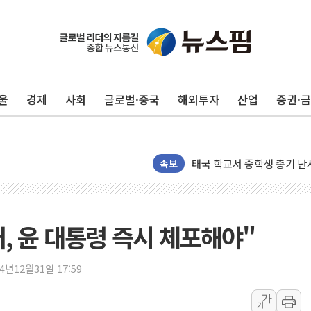
'찜통더위'에 전력수요 역대 
후티 반군, 예멘 정부군과 
42.5도 역대급 폭염…동물
울
경제
사회
글로벌·중국
해외투자
산업
증권·
경찰, 9월부터 '가족 사건'
포스코홀딩스, 포스코인터·D
태국 학교서 중학생 총기 난사
40.2도 찍은 서울 등 폭염
속보
"文정부 악몽 재현 안돼"..
신세계사이먼 '대구 프리미엄 
李대통령, 호우 피해 경북 
, 윤 대통령 즉시 체포해야"
'변기 수리' 집주인에게 흉기
워트, 상반기 영업이익 30
24년12월31일 17:59
프롬바이오, 10일 거래 재
가
가
NH농협생명, 농작업 중 온