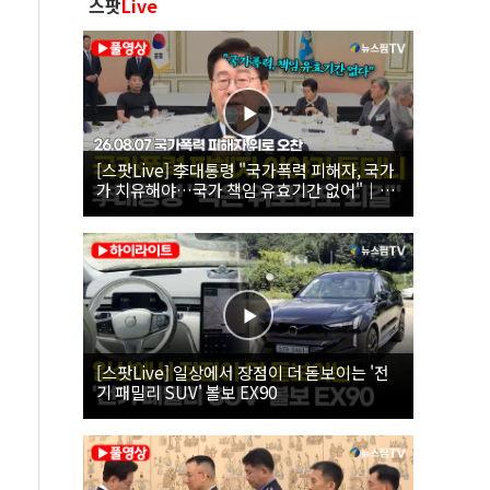
스팟
Live
[스팟Live] 李대통령 "국가폭력 피해자, 국가
가 치유해야…국가 책임 유효기간 없어"｜
26.08.07 국가폭력 피해자 위로 오찬
[스팟Live] 일상에서 장점이 더 돋보이는 '전
기 패밀리 SUV' 볼보 EX90