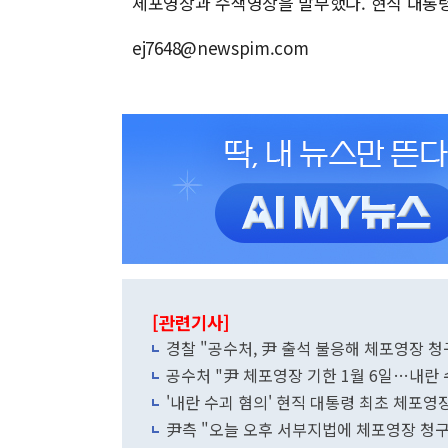
체포영장과 수색영장을 발부했다. 현직 대통령
ej7648@newspim.com
[관련기사]
경찰 "공수처, 尹 출석 불응해 체포영장 
공수처 "尹 체포영장 기한 1월 6일…내란 
'내란 수괴 혐의' 현직 대통령 최초 체포영
尹측 "오늘 오후 서부지법에 체포영장 청구