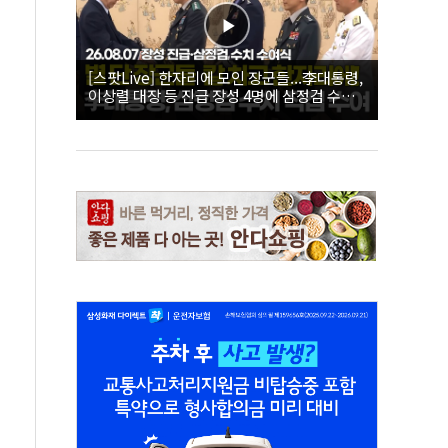
[스팟Live] 한자리에 모인 장군들...李대통령,
이상렬 대장 등 진급 장성 4명에 삼정검 수치
직접 수여｜26.08.07 장성 진급·삼정검 수치
수여식