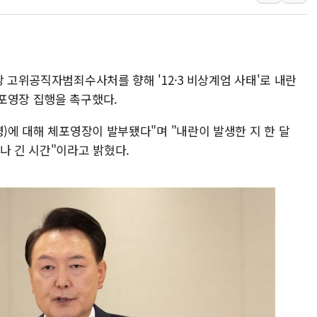
아바코, 2분기 매출 120억원
랩지노믹스 "디엑솜과 美 암
보로노이, 폐암 치료제 'VRN
당 고위공직자범죄수사처를 향해 '12·3 비상계엄 사태'로 내란
푸본현대생명, 육군 3군단과
포영장 집행을 촉구했다.
교보생명, '교보K-맞춤건강
벼랑 끝 선 '동전주' 무더기
령)에 대해 체포영장이 발부됐다"며 "내란이 발생한 지 한 달
나 긴 시간"이라고 밝혔다.