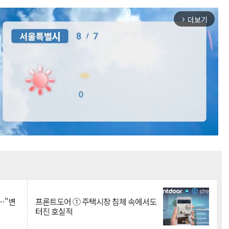
더보기
arrow_forward_ios
Mute
…"변
프론트도어 ① 주택시장 침체 속에서도
터진 호실적