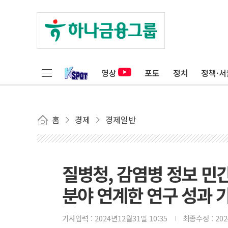
영상
포토
정치
정책·서
홈
경제
경제일반
질병청, 감염병 정보 민
분야 연계한 연구 성과 
기사입력 :
2024년12월31일 10:35
최종수정 :
20