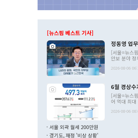
[뉴스핌 베스트 기사]
정동영 업무
[서울=뉴스핌
안보 분야 정
평화공존 발전
2026-08-06 06:
발언 중에는 
언한 것이 있
령은 공개적으
6월 경상수
주의적 희망에
관의 대북 정
[서울=뉴스핌
관 부처 장관
어 역대 최대
관의 무리한 
출 호조로 월
다. [정동영 통일부 장관이 지난달 23일 오후 서울 종로구 정부서울청사에
2026-08-06 08:
료=한국은행] 한국은행이 6일 발표한 '2026년 6월 국제수지(잠정)'에
서 취임 1주년 
면 지난 6월
부 장관 권한
1000만달러
서울 외곽 월세 200만원
발전 구상'을
이에 따라 올
적 갈등 해결
경기도, 재정 '비상 상황'
했다. 경상수