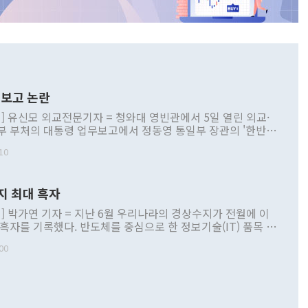
보고 논란
] 유신모 외교전문기자 = 청와대 영빈관에서 5일 열린 외교·
부 부처의 대통령 업무보고에서 정동영 통일부 장관의 '한반도
 구상'과 업무보고 발언이 논란을 빚고 있다. 이날 정 장관의
10
정부 내 조율을 거치지 않은 사안을 정책으로 추진하겠다고 공
는가 하면 사실 관계에 맞지 않은 설명도 있었다. 이재명 대통
로 신중을 기해 달라고 경고했고, 조현 외교부 장관은 '이상
지 최대 흑자
 근거한 비현실적 구상'이라는 비판을 내놨다. 그동안 정 장
책 관련 발언이 물의를 빚은 적은 여러 번 있지만 대통령과 유
] 박가연 기자 = 지난 6월 우리나라의 경상수지가 전월에 이
이 공개적으로 부정적 입장을 표명한 것은 이례적이다. 정 장
 흑자를 기록했다. 반도체를 중심으로 한 정보기술(IT) 품목 수
대북 접근법과 월권을 제어해야 한다는 목소리도 높아지고 있
간 상품수출이 처음으로 1000억달러를 넘어선 영향이다. [자
00
 따르
기자간담회를 하고 있다. [사진=통일부] 2026.07.23 ◆통일
 경상수지는 497억3000만달러 흑자로 집계됐다. 전월(386억
 넘어선 주장 정 장관은 이날 업무보고에서 '한반도 평화공존
)에 이어 두 달 연속 월간 기준 역대 최대 기록을 갈아치웠다.
 설명하면서 이재명 정부 2년차 핵심 과제로 상호 존중·평화
해 상반기 누적 경상수지 흑자는 1910억1000만달러를 기록
·핵 없는 한반도 등 3대 기본 방향을 제시했다. 정 장관은 "대
지 흑자를 견인한 것은 상품수지다. 6월 상품수지는 478억