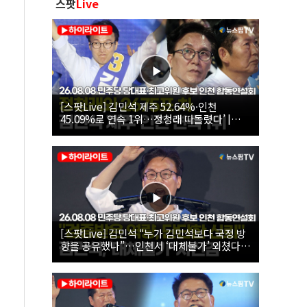
스팟
Live
[스팟Live] 김민석 제주 52.64%·인천
45.09%로 연속 1위…정청래 따돌렸다’ |
26.08.08 더불어민주당 당대표·최고위원 후
보 인천 합동연설회
[스팟Live] 김민석 “누가 김민석보다 국정 방
향을 공유했나”…인천서 ‘대체불가’ 외쳤다 |
26.08.08 더불어민주당 당대표·최고위원 후
보 인천 합동연설회