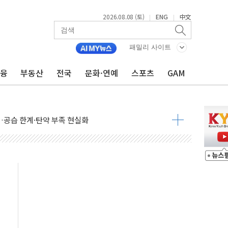
2026.08.08 (토)
ENG
中文
|
|
 정청래에 승리...47.75% vs 42.08%
과 발표...김민석 47.75% 정청래 42.08%
패밀리 사이트
표...김민석 45.09% 정청래 43.27% 송영길 11.63%
금융
부동산
전국
문화·연예
스포츠
GAM
표...김민석 52.64% 정청래 39.89% 송영길 7.47%
0~8.14)
…공습 한계·탄약 부족 현실화
50㎜ 폭우…강원 동해안 강한 비 이어져
 환경미화원 수거차에 치여 사망
동…60대 남성 2명 숨져
보는 일 없게"…'결혼 페널티' 22개 과제 손본다
터보트 전복…1명 사망·1명 실종
의 날 참석..."국제적 시민 연대로 목소리 내야"
 실종 60대 나흘만에 숨진 채 발견
 살해 10대 아들 체포