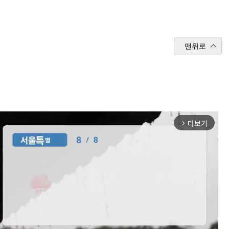
맨위로
더보기
arrow_forward_ios