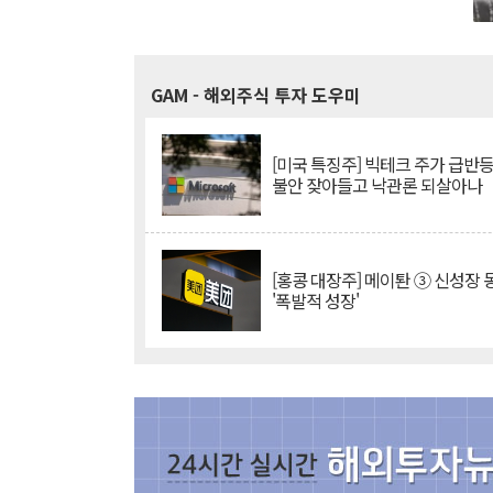
GAM
- 해외주식 투자 도우미
[미국 특징주] 빅테크 주가 급반등..
불안 잦아들고 낙관론 되살아나
[홍콩 대장주] 메이퇀 ③ 신성장
'폭발적 성장'