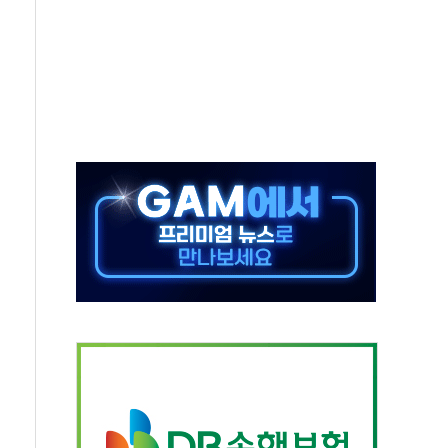
' 받아친 정청래…제주 연설서 신경전 고조
지시…與 "적극 환영"·野 "졸속 국정"
10일까지 최대 3.5m 높은 물결
23명…정부, 비상대응기구 가동
 베이징도 부동산 규제 철폐
승으로 피서객 7명 고립…전원 구조