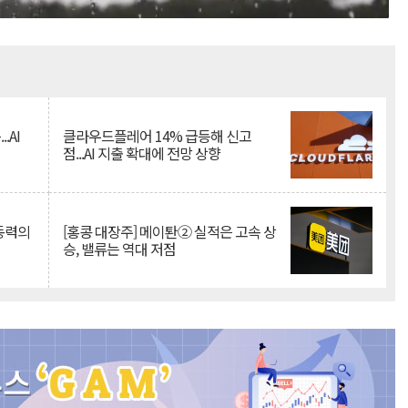
Mute
.AI
클라우드플레어 14% 급등해 신고
점...AI 지출 확대에 전망 상향
 동력의
[홍콩 대장주] 메이퇀② 실적은 고속 상
승, 밸류는 역대 저점