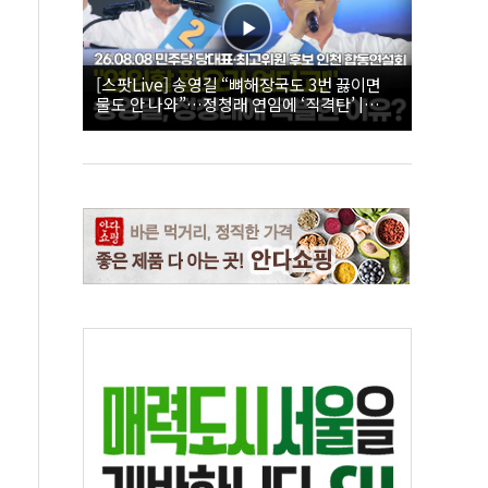
[스팟Live] 송영길 “뼈해장국도 3번 끓이면
물도 안 나와”…정청래 연임에 ‘직격탄’ |
26.08.08 더불어민주당 당대표·최고위원 후
보 인천 합동연설회