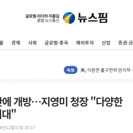
김민석, 2주차 제주·인천 경선서
[속보] 민주, 제주·인천 경선 결
[속보] 민주, 인천 경선 결과 발
울
경제
사회
글로벌·중국
해외투자
산업
증권·
[속보] 민주, 제주 경선 결과 발
이번주 국내 주요 금융일정(8.1
美, 이란전 출구전략 만지작
강릉·동해·삼척 시간당 최대 
속보
폐기물 수거하다 참변…60대
서울 중랑구 주택가서 흉기 난
李대통령 "결혼 때문에 손해 
간에 개방…지영미 청장 "다양한
여수 오동도 인근 해상서 모
기대"
추미애, '위안부' 피해자 기림
인천 선재도 갯벌서 해루질 중
24년12월31일 10:37
인천서 말다툼 중 어머니 흉기