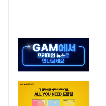
버리지 위험수위…숨은 차입이 더 큰 변수"
대응 1단계 진압 중
야, 경쟁상대 中과 비교해야"
하는 '선봉'의 대민 봉사
미사일 1발 발사… 올해 10번째·42일 만 도발
 새 안보 위기… 반군·마약카르텔이 습득해 전투 활용
어선 구조
무해한 표면 부식 물질"
분만에 진화...외국인 노동자 숨져