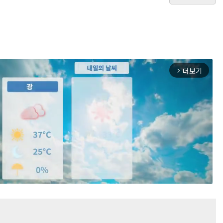
더보기
arrow_forward_ios
Mute