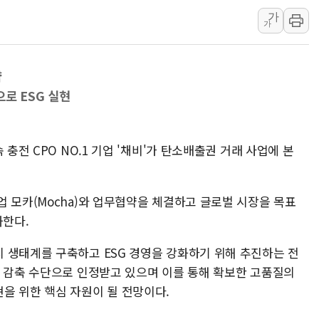
가
'월가의 황제' 다이먼 "금융시장 레
가
양주 섬유염색공장서 화재 1명 중상…
김정관 산업부 장관 "주 52시간 손봐
략
해군 1함대 창설 80주년…지역과 함께
로 ESG 실현
[3보] 북, 원산서 동해로 단거리 탄도
우크라 드론 전술, 중남미 콜롬비아에
동해해경, 독도 해상서 부유물 감긴 
 충전 CPO NO.1 기업 '채비'가 탄소배출권 거래 사업에 본
주한미군 "오산기지 누출, 백린 아닌 
구미 폐염산처리업체서 불 2시간30여
 모카(Mocha)와 업무협약을 체결하고 글로벌 시장을 목표
화한다.
 생태계를 구축하고 ESG 경영을 강화하기 위해 추진하는 전
소 감축 수단으로 인정받고 있으며 이를 통해 확보한 고품질의
을 위한 핵심 자원이 될 전망이다.