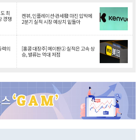
인도 최
켄뷰, 인플레이션·관세發 마진 압박에
장 경쟁
2분기 실적 시장 예상치 밑돌아
 동력의
[홍콩 대장주] 메이퇀② 실적은 고속 상
승, 밸류는 역대 저점