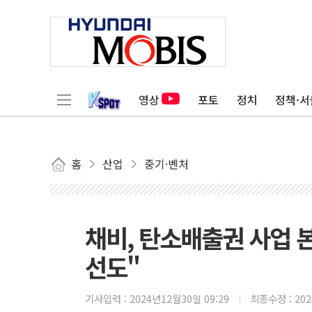
영상
포토
정치
정책·서
홈
산업
중기·벤처
채비, 탄소배출권 사업 
선도"
기사입력 :
2024년12월30일 09:29
최종수정 :
20