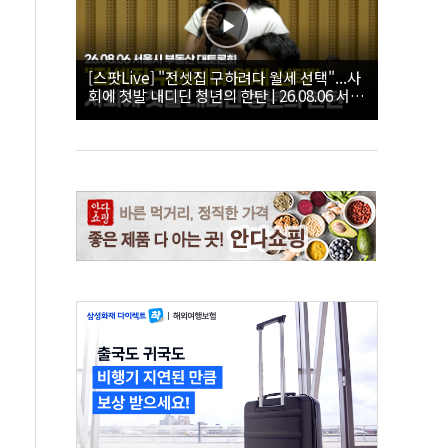
[스팟Live] "전셋집 구하려다 월세 선택"...사
회에 첫발 내디딘 청년의 한탄 | 26.08.06 서울
시 부동산 대토론회