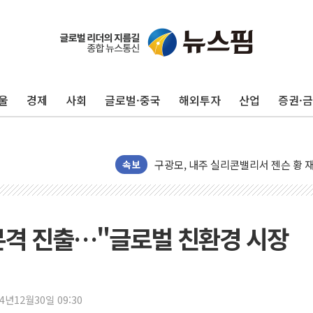
울
경제
사회
글로벌·중국
해외투자
산업
증권·
유럽증시, 견조한 실적 소화하며 대부분
리투아니아 국방 "러, 우크라 드론으로
구광모, 내주 실리콘밸리서 젠슨 황 
뉴욕증시 개장 전 특징주...모더나
속보
김정관 장관 "영업이익 N% 성과급
뉴욕증시 프리뷰, 미 주가선물 AI주
청와대, 북한 단거리 탄도미사일 발사
본격 진출…"글로벌 친환경 시장
금값 7주 만에 최고…美 고용 둔화·
[인도증시] 중동 긴장 완화에 실적 호
러, 1인칭시점 드론으로 우크라 민간
24년12월30일 09:30
[베트남 증시] 지수 하락 속 'DGC