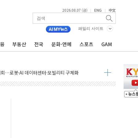
2026.08.07 (금)
ENG
中文
|
|
패밀리 사이트
금융
부동산
전국
문화·연예
스포츠
GAM
 상승… "2분기 기업 순이익 21% 증가" 전망
 나토 회원국 공격 검토… 거짓 깃발 작전"
재회…로봇·AI 데이터센터·모빌리티 구체화
·아이온큐·도어대시↑ VS 샌디스크·피그마·앱러빈↓
 반대…상법·자본시장법 개정 논의"
 차익실현 속 혼조세...웨스턴디지털·샌디스크↓
에 긴급 안보 점검회의
호르무즈 재개방 기대에 강세
조까지, 상승...호실적 보고 기업 상승세 뚜렷
인 '사파리' 공격… 시민들 공포감 극대화 전략
' 임시 주총 기대감에 홀로 상한가…마진 잔액은 사상 최고