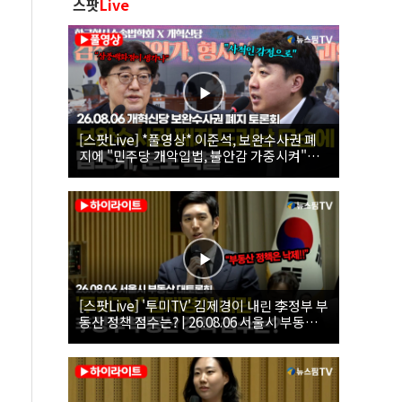
스팟
Live
[스팟Live] *풀영상* 이준석, 보완수사권 폐
지에 "민주당 개악입법, 불안감 가중시켜"｜
26.08.06 개혁신당 보완수사권 폐지 토론회
[스팟Live] '투미TV' 김제경이 내린 李정부 부
동산 정책 점수는? | 26.08.06 서울시 부동산
대토론회