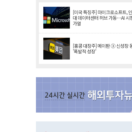
[미국 특징주] 마이크로소프트, 
대 데이터센터 허브 가동…AI 시
가열
[홍콩 대장주] 메이퇀 ③ 신성장
'폭발적 성장'