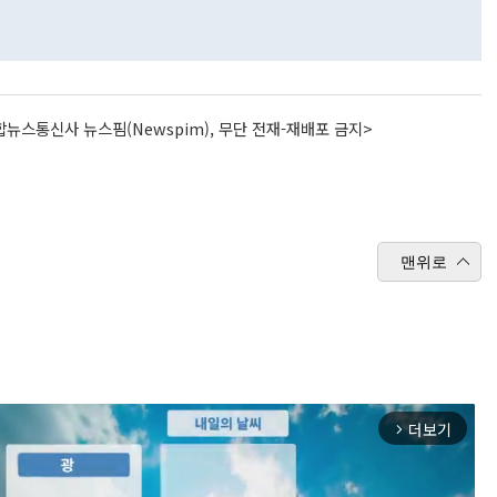
뉴스통신사 뉴스핌(Newspim), 무단 전재-재배포 금지>
맨위로
더보기
arrow_forward_ios