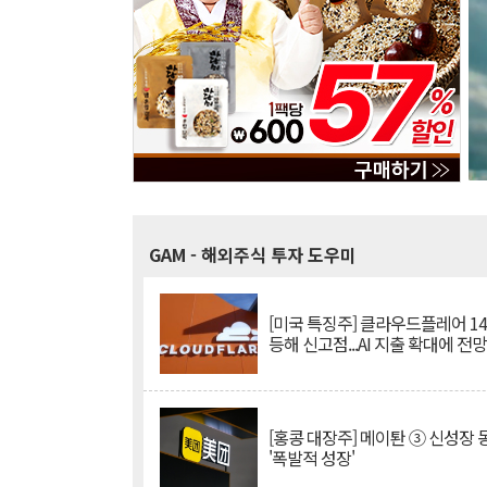
GAM
- 해외주식 투자 도우미
[미국 특징주] 클라우드플레어 14
등해 신고점...AI 지출 확대에 전
[홍콩 대장주] 메이퇀 ③ 신성장
'폭발적 성장'