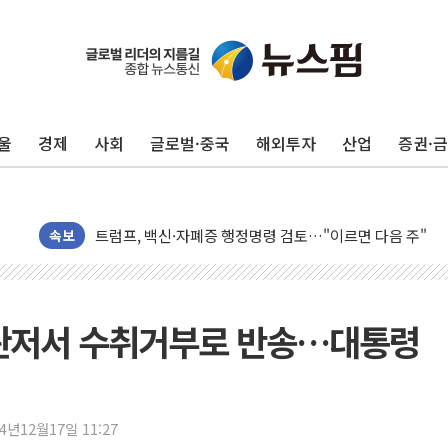
유럽증시, 美 고용 예상 밖 부진에 연준 금리 인상 가능성 
울
경제
사회
글로벌·중국
해외투자
산업
증권·
미 연준 매파 기세 꺾이나…고용 감소에 9월 동결 전망 우
[종합] 이슬람 수니파 3국, '공동방위협정' 체결… 이스라
트럼프, 백신·자폐증 행정명령 검토…"이르면 다음 주"
속보
美 항소법원, 백악관 무도회장 공사 중단 명령…트럼프 제
이란 핵심 원유 수출항 '하르그섬', 최근 1주일 이상 '올스
美 고용 쇼크에 엔화 장중 급등…시장은 "또 개입했나" 촉
 관저서 수취거부로 반송…대통령
[AI MY 뉴스] 뉴욕 반도체주 프리뷰...美 고용 쇼크에 반도
뉴욕증시 프리뷰, 美 고용 쇼크에 금리 인상 우려 후퇴…나
[종합] 美 7월 고용 2만3000명 감소 '쇼크'…9월 금리 인
24년12월17일 11:27
[사진] 이슬람 수니파 3개국, 공동방위협정 체결