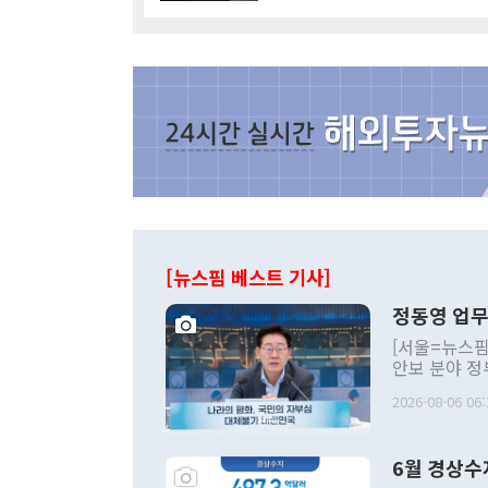
[뉴스핌 베스트 기사]
정동영 업무
[서울=뉴스핌
안보 분야 정
평화공존 발전
2026-08-06 06:
발언 중에는 
언한 것이 있
령은 공개적으
6월 경상수
주의적 희망에