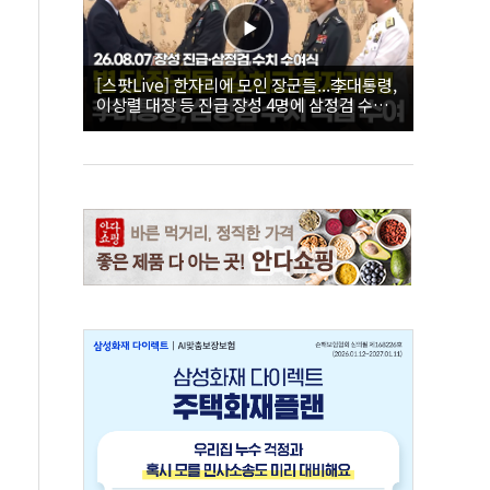
[스팟Live] 한자리에 모인 장군들...李대통령,
이상렬 대장 등 진급 장성 4명에 삼정검 수치
직접 수여｜26.08.07 장성 진급·삼정검 수치
수여식