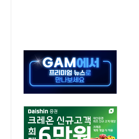
·태양광주↑ VS 트레이드데스크·웬디스↓
 끝까지 찾겠다"
중 완화 전환점"
적 공급 확대·속도전 총력"
 급등
않아"