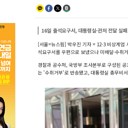
16일 출석요구서, 대통령실·관저 전달 실패.
[서울=뉴스핌] 박우진 기자 = 12·3 비상
석요구서를 우편으로 보냈으나 미배달·수취거부
경찰과 공수처, 국방부 조사본부로 구성된 
는 '수취거부'로 반송됐고, 대통령실 총무비