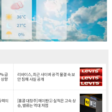
Mute
% 급
리바이스, 최근 사이버 공격 물결 속 보
망 상향
안 침해 사실 공개
 동력의
[홍콩 대장주] 메이퇀② 실적은 고속 상
승, 밸류는 역대 저점