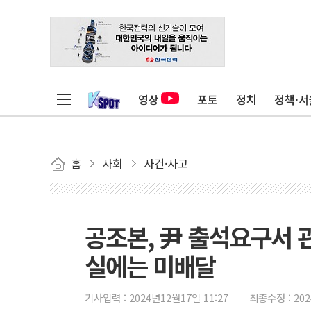
영상
포토
정치
정책·서
홈
사회
사건·사고
공조본, 尹 출석요구서
실에는 미배달
기사입력 :
2024년12월17일 11:27
최종수정 :
20