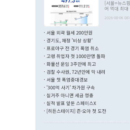
관의 대북 정
[서울=뉴스핌
관 부처 장관
어 역대 최대
관의 무리한 
출 호조로 월
다. [정동영 통일부 장관이 지난달 23일 오후 서울 종로구 정부서울청사에
2026-08-06 08:
료=한국은행] 한국은행이 6일 발표한 '2026년 6월 국제수지(잠정)'에
서 취임 1주년 
면 지난 6월
부 장관 권한
1000만달러
서울 외곽 월세 200만원
발전 구상'을
이에 따라 올
적 갈등 해결
경기도, 재정 '비상 상황'
했다. 경상수
결과 혐오의 
9000만달러
프로야구 전 경기 폭염 취소
년간의 CVI
지 기준 상품
고령 취업자 첫 1000만명 돌파
무너졌다고도 
며 월간 기준
현실을 바꾸는
달러로 38.
화물선 운임 3주만에 최고
를 평화 체제
196.9% 급
검찰 수사권, 72년만에 막 내려
함께 4자 대
수출은 160
지만 이 대통
서울 첫 폭염중대경보
(18.6%) 
화공존 정책이
했다. 통관 기
'300억 사기' 차가원 구속
다"고 지적했
(16.4%)
투리가 잡혀 
실거주 아니면 세금 껑충
월(-10억9
쁜 상황이 초
증가와 유류할
실적 발표 앞둔 스페이스X
9·19 군사
기록했지만 
[히든스테이지] 즌·오아 첫 도전
"우리의 선의
로 전환됐다.
으로 약간의 의문
를 기록해 전
관은 업무보고
는 배당수입
주의에 근거한
줄면서 25억