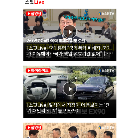
스팟
Live
[스팟Live] 李대통령 "국가폭력 피해자, 국가
가 치유해야…국가 책임 유효기간 없어"｜
26.08.07 국가폭력 피해자 위로 오찬
[스팟Live] 일상에서 장점이 더 돋보이는 '전
기 패밀리 SUV' 볼보 EX90