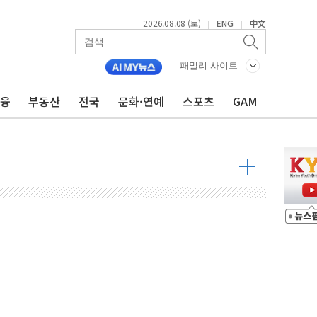
2026.08.08 (토)
ENG
中文
|
|
패밀리 사이트
낮아지며 상승… STOXX 600 지수는 나흘 연속 최고치
금융
부동산
전국
문화·연예
스포츠
GAM
세
엘·이란 위협에 맞설 자체 억지력 강화
동
톱'… 美 해상봉쇄 영향
각
체주 '활짝'
스닥 선물 1%대 상승
상 기대 후퇴