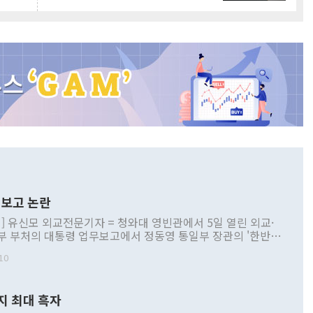
보고 논란
] 유신모 외교전문기자 = 청와대 영빈관에서 5일 열린 외교·
부 부처의 대통령 업무보고에서 정동영 통일부 장관의 '한반도
 구상'과 업무보고 발언이 논란을 빚고 있다. 이날 정 장관의
10
정부 내 조율을 거치지 않은 사안을 정책으로 추진하겠다고 공
는가 하면 사실 관계에 맞지 않은 설명도 있었다. 이재명 대통
로 신중을 기해 달라고 경고했고, 조현 외교부 장관은 '이상
지 최대 흑자
 근거한 비현실적 구상'이라는 비판을 내놨다. 그동안 정 장