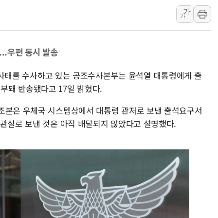
뉴욕증시 개장 전 특징주...아틀라시안·클라우드플레어
가
가
보훈부, 미 DPAA와 MOU… "6·25 미군 실종자 7359명
트럼프 "금리 내려야"…파월 때와 달리 워시엔 톤 낮춰
..우편 동시 발송
특정 정치인 측근 포항시 정책특보 내정설...포항시 '시끌'
李 "해남 태양광, 대한민국 다음 100년 밑거름…수도권 집
계엄 사태를 수사하고 있는 공조수사본부는 윤석열 대통령에게 출
李 대통령, '6시간 마라톤 부동산 2차 회의' 주재… "전폭
돼 반송됐다고 17일 밝혔다.
트럼프, 中 겨냥 폴리실리콘 관세 15% 부과…美 태양광주
공조본은 우체국 시스템상에서 대통령 관저로 보낸 출석요구서
[사진] 빈살만과 에르도안의 만남
서관실로 보낸 것은 아직 배달되지 않았다고 설명했다.
이란와이어 "이란 최고지도자 위독…곧 사망해도 놀랍지 