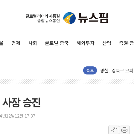
[속보] 종합특검, 
AI에 승부 건 네
日, 4~6월 105조
오렌지플래닛 창업
울
경제
사회
글로벌·중국
해외투자
산업
증권·
경찰, '300억대 
[속보] '해병 순직
경찰, '강북구 오피
전국 그늘막 4만개 
속보
"취약계층에 더 가
美·日 환율공조에 
구리값 사상 최고치
 사장 승진
에어프레미아, 호치민
티엠씨, 220억원 
24년12월12일 17:37
[특징주] 2차전지
가
가
디티앤씨알오, 고려