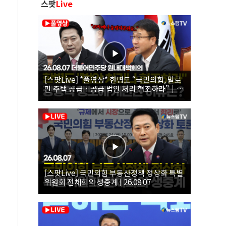
스팟
Live
[스팟Live] *풀영상* 한병도 “국민의힘, 말로
만 주택 공급…공급 법안 처리 협조하라”｜
26.08.07 더불어민주당 원내대책회의
[스팟Live] 국민의힘 부동산정책 정상화 특별
위원회 전체회의 생중계 | 26.08.07