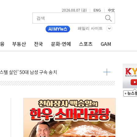
'尹 관저 이전 감사 무마' 유병호 감사위원 구속 기소
2026.08.07 (금)
ENG
中文
|
|
이버…내년 AI 팩토리 매출 본격화
원 환시 개입...4월 말 '56조원' 사상 최대
패밀리 사이트
재단, 스타트업 지원 프로그램 성료
금융
부동산
전국
문화·연예
스포츠
GAM
사기 혐의' 차가원 대표 구속 송치
 책임' 임성근 전 사단장 항소심도 징역 3년 선고
스텔 살인' 50대 남성 구속 송치
육박 7년 새 7배 늘었다...폭염 대책비는 8.6배 증가
혹한 여름"…구윤철, 쪽방촌 폭염 대응상황 점검
유럽 패싱… '유로화 팔아 엔화 부양' 사후 통보만
…'닥터 코퍼'가 말하는 경기 신호가 달라졌다
 노선 재개...3년 2개월 만
규모 美 전력 케이블 수주
주 동반 강세…배터리3사 일제히 상승
대 구로병원과 AI 정밀의료 협력