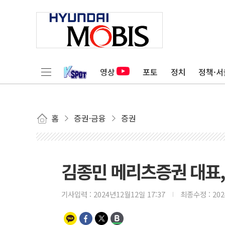
영상
포토
정치
정책·서
홈
증권·금융
증권
김종민 메리츠증권 대표,
기사입력 :
2024년12월12일 17:37
최종수정 :
20