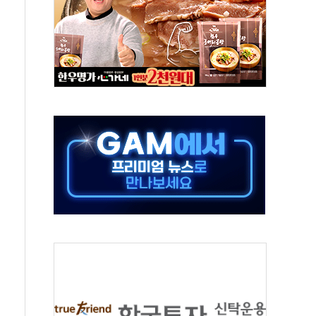
택 3년 더...중기부, '피터팬 증후군' 완화 나선다
 흑자 전환·LFP 공급 본격화에 15%대 급등
 8월 7일]