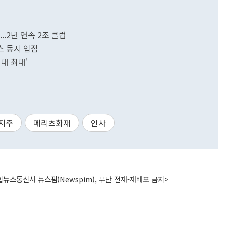
..2년 연속 2조 클럽
스 동시 입점
역대 최대'
지주
메리츠화재
인사
뉴스통신사 뉴스핌(Newspim), 무단 전재-재배포 금지>