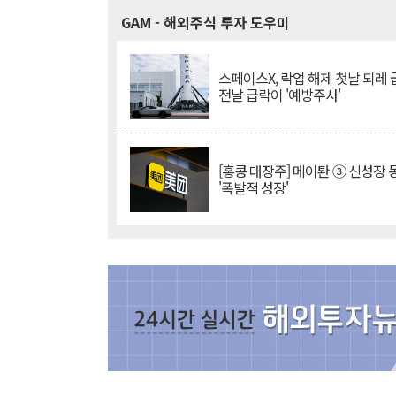
GAM
- 해외주식 투자 도우미
스페이스X, 락업 해제 첫날 되레 급
전날 급락이 '예방주사'
[홍콩 대장주] 메이퇀 ③ 신성장
'폭발적 성장'