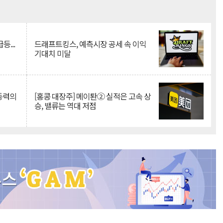
Mute
등...
드래프트킹스, 예측시장 공세 속 이익
기대치 미달
 동력의
[홍콩 대장주] 메이퇀② 실적은 고속 상
승, 밸류는 역대 저점