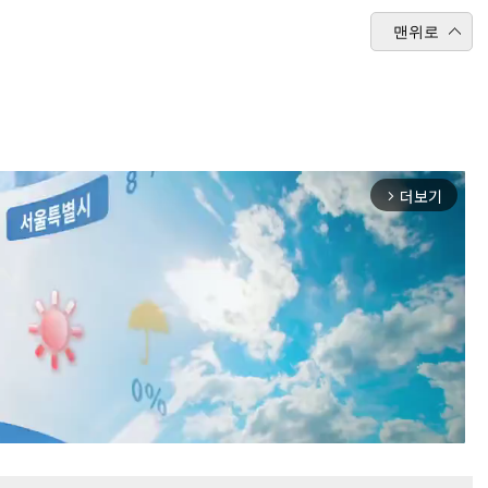
맨위로
더보기
arrow_forward_ios