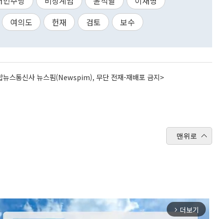
어민주당
비상계엄
윤석열
이재명
여의도
헌재
검토
보수
뉴스통신사 뉴스핌(Newspim), 무단 전재-재배포 금지>
맨위로
더보기
arrow_forward_ios