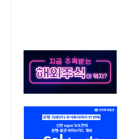
유입에도 박스권…美 암호화폐 법안 처리 여부도 변수
 '62일째'..."대부분 여기서 상주"
환자 2665명·사망 23명
목에 코스피 '휘청'
탄도미사일 발사
·건물 1동 전소