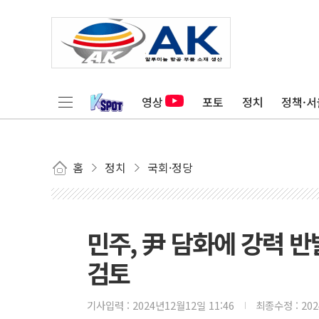
영상
포토
정치
정책·서
홈
정치
국회·정당
민주, 尹 담화에 강력 반
검토
기사입력 :
2024년12월12일 11:46
최종수정 :
20