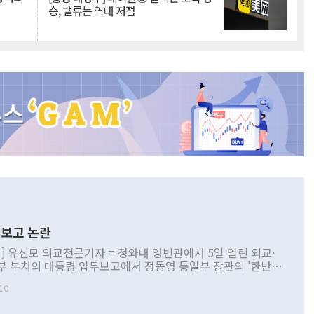
승, 밸류는 역대 저점
보고 논란
] 유신모 외교전문기자 = 청와대 영빈관에서 5일 열린 외교·
부 부처의 대통령 업무보고에서 정동영 통일부 장관의 '한반도
 구상'과 업무보고 발언이 논란을 빚고 있다. 이날 정 장관의
10
정부 내 조율을 거치지 않은 사안을 정책으로 추진하겠다고 공
는가 하면 사실 관계에 맞지 않은 설명도 있었다. 이재명 대통