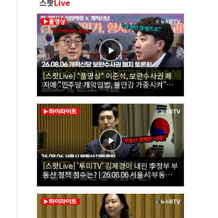
스팟
Live
[스팟Live] *풀영상* 이준석, 보완수사권 폐
지에 "민주당 개악입법, 불안감 가중시켜"｜
26.08.06 개혁신당 보완수사권 폐지 토론회
[스팟Live] '투미TV' 김제경이 내린 李정부 부
동산 정책 점수는? | 26.08.06 서울시 부동산
대토론회