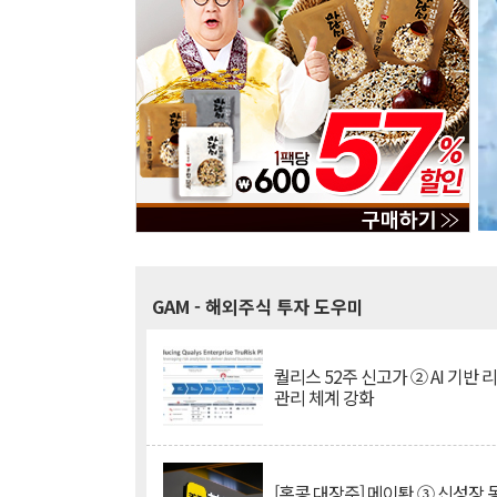
GAM
- 해외주식 투자 도우미
퀄리스 52주 신고가 ② AI 기반 
관리 체계 강화
[홍콩 대장주] 메이퇀 ③ 신성장