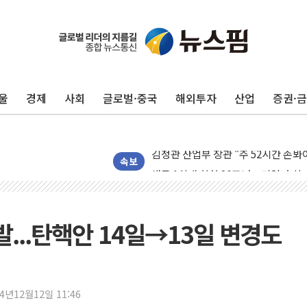
[인도증시] 중동 긴장 완화에 실적 호
러, 1인칭시점 드론으로 우크라 민간
[베트남 증시] 지수 하락 속 'DGC
울
경제
사회
글로벌·중국
해외투자
산업
증권·
'월가의 황제' 다이먼 "금융시장 레
양주 섬유염색공장서 화재 1명 중상…
김정관 산업부 장관 "주 52시간 손봐
해군 1함대 창설 80주년…지역과 함께
속보
[3보] 북, 원산서 동해로 단거리 탄도
우크라 드론 전술, 중남미 콜롬비아에
동해해경, 독도 해상서 부유물 감긴 
발...탄핵안 14일→13일 변경도
주한미군 "오산기지 누출, 백린 아닌 
구미 폐염산처리업체서 불 2시간30여
해군과 함께하는 '불금전파, 송정' 시
24년12월12일 11:46
강원도 폭염특보 11일째…온열질환·가