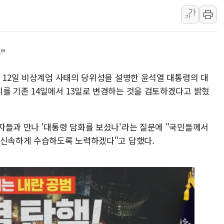
가
[코인 시황] 비트코인, ETF 자금 
가
[르포] 39도 폭염 속 잠실 개표소 시위
강원·전라권 폭염중대경보 확대…온열질
"
빚투·레버리지 줄었지만, 반도체 두 종
[2보] 북한, 원산서 동해상 단거리 
 12일 비상계엄 사태의 당위성을 설명한 윤석열 대통령의 대
양주 가전제품 창고서 화재…차량 3대
를 기존 14일에서 13일로 변경하는 것을 검토하겠다고 밝혔
자들과 만나 '대통령 담화를 보셨나'라는 질문에 "국민들께서
 신속하게 수습하도록 노력하겠다"고 답했다.