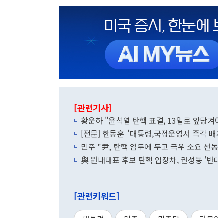
[관련기사]
황운하 "윤석열 탄핵 표결, 13일로 앞당
[전문] 한동훈 "대통령,국정운영서 즉각 배
민주 "尹, 탄핵 염두에 두고 극우 소요 선동
與 원내대표 후보 탄핵 입장차, 권성동 '반대'
[관련키워드]