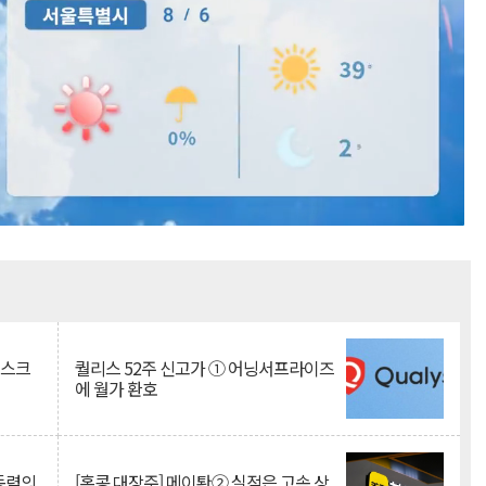
Mute
리스크
퀄리스 52주 신고가 ① 어닝서프라이즈
에 월가 환호
 동력의
[홍콩 대장주] 메이퇀② 실적은 고속 상