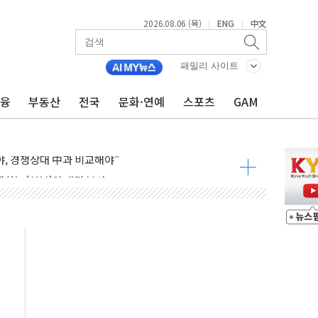
2026.08.06 (목)
ENG
中文
|
|
조까지, 상승...호실적 보고 기업 상승세 뚜렷
인 '사파리' 공격… 시민들 공포감 극대화 전략
패밀리 사이트
' 임시 주총 기대감에 홀로 상한가…마진 잔액은 사상 최고
금융
부동산
전국
문화·연예
스포츠
GAM
버리지 위험수위…숨은 차입이 더 큰 변수"
대응 1단계 진압 중
야, 경쟁상대 中과 비교해야"
하는 '선봉'의 대민 봉사
미사일 1발 발사… 올해 10번째·42일 만 도발
 새 안보 위기… 반군·마약카르텔이 습득해 전투 활용
어선 구조
무해한 표면 부식 물질"
분만에 진화...외국인 노동자 숨져
즌2
축 피해 최소화 '총력 대응'