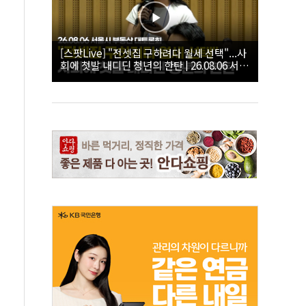
[스팟Live] "전셋집 구하려다 월세 선택"...사
회에 첫발 내디딘 청년의 한탄 | 26.08.06 서울
시 부동산 대토론회