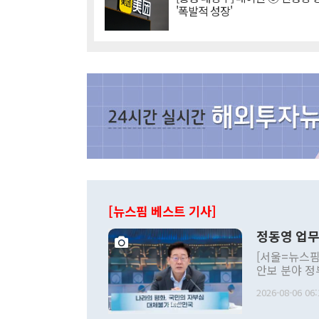
'폭발적 성장'
[뉴스핌 베스트 기사]
정동영 업무
[서울=뉴스핌
안보 분야 정
평화공존 발전
2026-08-06 06:
발언 중에는 
언한 것이 있