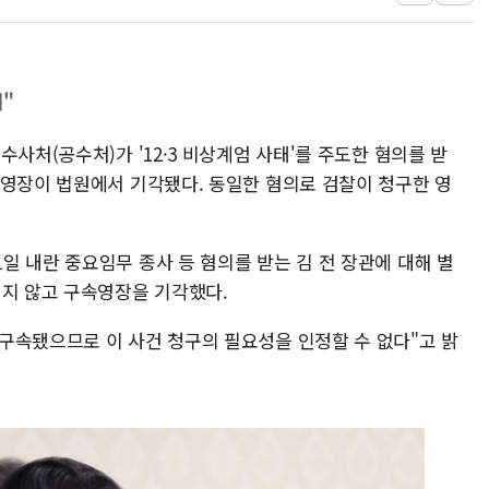
양주 섬유염색공장서 화재 1명 중상…
김정관 산업부 장관 "주 52시간 손봐
해군 1함대 창설 80주년…지역과 함께
"
[3보] 북, 원산서 동해로 단거리 탄도
사처(공수처)가 '12·3 비상계엄 사태'를 주도한 혐의를 받
우크라 드론 전술, 중남미 콜롬비아에
속영장이 법원에서 기각됐다. 동일한 혐의로 검찰이 청구한 영
동해해경, 독도 해상서 부유물 감긴 
주한미군 "오산기지 누출, 백린 아닌 
구미 폐염산처리업체서 불 2시간30여
 내란 중요임무 종사 등 혐의를 받는 김 전 장관에 대해 별
열지 않고 구속영장을 기각했다.
해군과 함께하는 '불금전파, 송정' 시
구속됐으므로 이 사건 청구의 필요성을 인정할 수 없다"고 밝