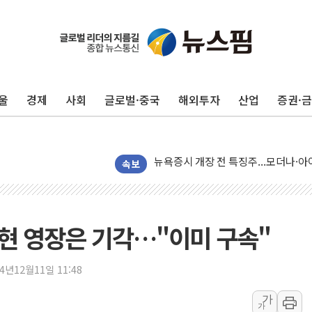
울
경제
사회
글로벌·중국
해외투자
산업
증권·
리투아니아 국방 "러, 우크라 드론으로
구광모, 내주 실리콘밸리서 젠슨 황 
뉴욕증시 개장 전 특징주...모더나
김정관 장관 "영업이익 N% 성과급
속보
뉴욕증시 프리뷰, 미 주가선물 AI주
청와대, 북한 단거리 탄도미사일 발사
금값 7주 만에 최고…美 고용 둔화·
용현 영장은 기각…"이미 구속"
[인도증시] 중동 긴장 완화에 실적 호
러, 1인칭시점 드론으로 우크라 민간
24년12월11일 11:48
[베트남 증시] 지수 하락 속 'DGC
가
가
'월가의 황제' 다이먼 "금융시장 레