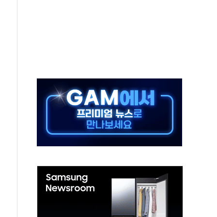
대응 1단계 진압 중
야, 경쟁상대 中과 비교해야"
하는 '선봉'의 대민 봉사
미사일 1발 발사… 올해 10번째·42일 만 도발
 새 안보 위기… 반군·마약카르텔이 습득해 전투 활용
어선 구조
무해한 표면 부식 물질"
분만에 진화...외국인 노동자 숨져
즌2