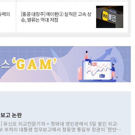
 동력의
[홍콩 대장주] 메이퇀② 실적은 고속 상
승, 밸류는 역대 저점
보고 논란
] 유신모 외교전문기자 = 청와대 영빈관에서 5일 열린 외교·
부 부처의 대통령 업무보고에서 정동영 통일부 장관의 '한반도