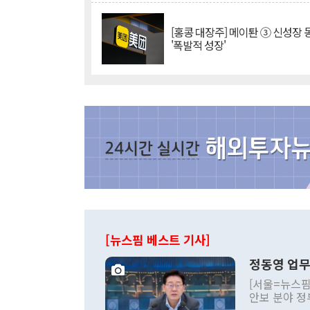
[홍콩 대장주] 메이퇀 ③ 신성장
'폭발적 성장'
[뉴스핌 베스트 기사]
정동영 업무
[서울=뉴스핌
안보 분야 정