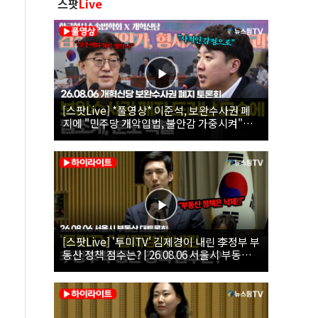
스팟
Live
[스팟Live] *풀영상* 이준석, 보완수사권 폐
지에 "민주당 개악입법, 불안감 가중시켜"｜
26.08.06 개혁신당 보완수사권 폐지 토론회
[스팟Live] '투미TV' 김제경이 내린 李정부 부
동산 정책 점수는? | 26.08.06 서울시 부동산
대토론회