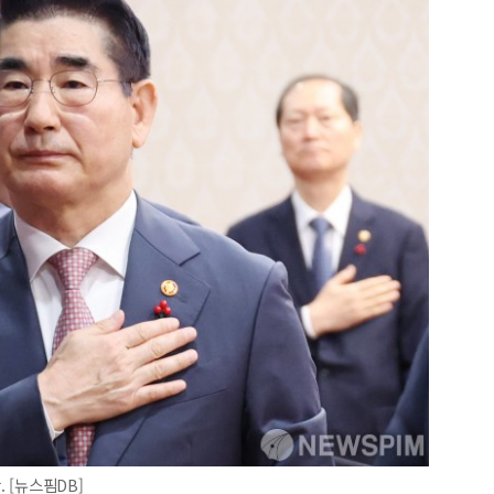
. [뉴스핌DB]