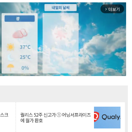
더보기
arrow_forward_ios
Mute
리스크
퀄리스 52주 신고가 ① 어닝서프라이즈
에 월가 환호