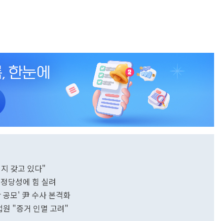
지 갖고 있다"
사 정당성에 힘 실려
란 공모' 尹 수사 본격화
법원 "증거 인멸 고려"