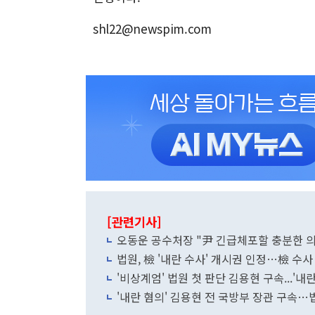
shl22@newspim.com
[관련기사]
오동운 공수처장 "尹 긴급체포할 충분한 의
법원, 檢 '내란 수사' 개시권 인정…檢 수
'비상계엄' 법원 첫 판단 김용현 구속...'내
'내란 혐의' 김용현 전 국방부 장관 구속…