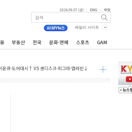
2026.08.07 (금)
ENG
中文
|
|
패밀리 사이트
금융
부동산
전국
문화·연예
스포츠
GAM
 나토 회원국 공격 검토… 거짓 깃발 작전"
재회…로봇·AI 데이터센터·모빌리티 구체화
·아이온큐·도어대시↑ VS 샌디스크·피그마·앱러빈↓
 반대…상법·자본시장법 개정 논의"
 차익실현 속 혼조세...웨스턴디지털·샌디스크↓
에 긴급 안보 점검회의
호르무즈 재개방 기대에 강세
조까지, 상승...호실적 보고 기업 상승세 뚜렷
인 '사파리' 공격… 시민들 공포감 극대화 전략
' 임시 주총 기대감에 홀로 상한가…마진 잔액은 사상 최고
버리지 위험수위…숨은 차입이 더 큰 변수"