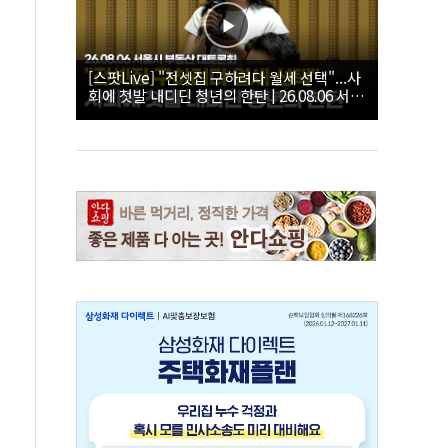
[스팟Live] "전셋집 구하려다 월세 선택"...사
회에 첫발 내디딘 청년의 한탄 | 26.08.06 서울
시 부동산 대토론회