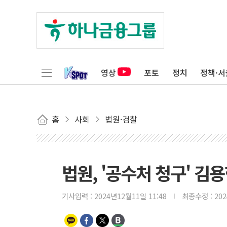
영상
포토
정치
정책·서
홈
사회
법원·검찰
법원, '공수처 청구' 김
기사입력 :
2024년12월11일 11:48
최종수정 :
20