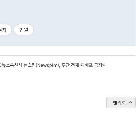
수처
법원
뉴스통신사 뉴스핌(Newspim), 무단 전재-재배포 금지>
맨위로