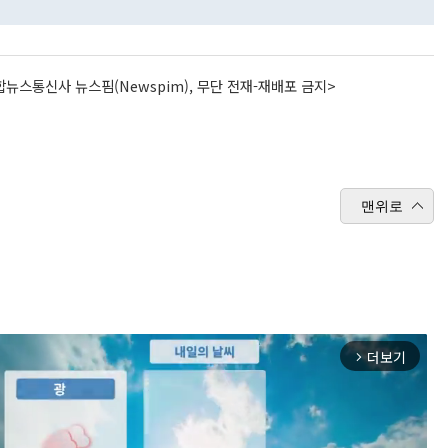
뉴스통신사 뉴스핌(Newspim), 무단 전재-재배포 금지>
맨위로
더보기
arrow_forward_ios