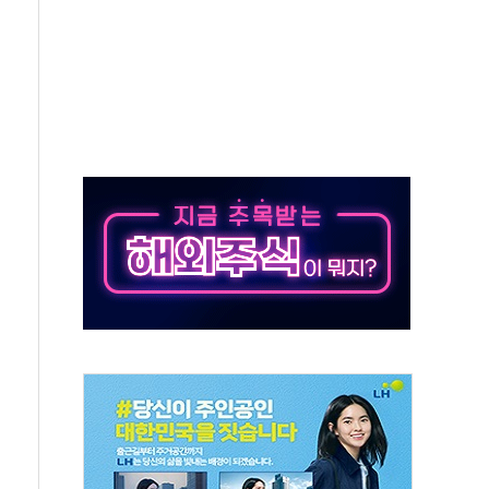
각
체주 '활짝'
스닥 선물 1%대 상승
상 기대 후퇴
·태양광주↑ VS 트레이드데스크·웬디스↓
 끝까지 찾겠다"