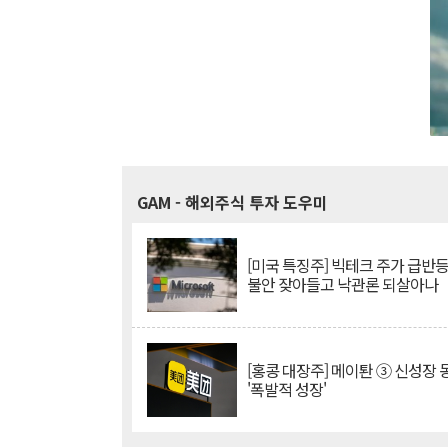
GAM
- 해외주식 투자 도우미
[미국 특징주] 빅테크 주가 급반등..
불안 잦아들고 낙관론 되살아나
[홍콩 대장주] 메이퇀 ③ 신성장
'폭발적 성장'