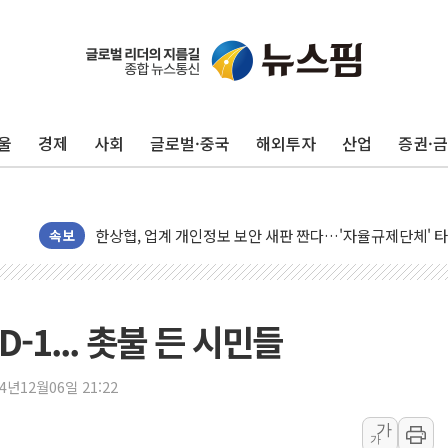
울
경제
사회
글로벌·중국
해외투자
산업
증권·
10월 보완수사권 폐지·공소청 출범…피해자들 '범죄 사각
민주, 오늘 제주·인천 경선 결과 발표...'김민석 재역전 vs
한상협, 업계 개인정보 보안 새판 짠다…'자율규제단체' 
뉴욕증시, 고용 쇼크에 금리 인상 우려 후퇴…S&P500 
속보
트럼프, 쿡 연준 이사 해임 재추진…"26일까지 의혹 소명"
유럽증시, 美 고용 예상 밖 부진에 연준 금리 인상 가능성 
미 연준 매파 기세 꺾이나…고용 감소에 9월 동결 전망 우
1... 촛불 든 시민들
[종합] 이슬람 수니파 3국, '공동방위협정' 체결… 이스라
트럼프, 백신·자폐증 행정명령 검토…"이르면 다음 주"
24년12월06일 21:22
美 항소법원, 백악관 무도회장 공사 중단 명령…트럼프 제
가
가
이란 핵심 원유 수출항 '하르그섬', 최근 1주일 이상 '올스