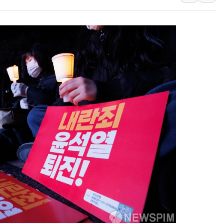
美 고용 쇼크에 엔화 장중 급등…시장은 "또 개입했나" 촉
[AI MY 뉴스] 뉴욕 반도체주 프리뷰...美 고용 쇼크에 반도
뉴욕증시 프리뷰, 美 고용 쇼크에 금리 인상 우려 후퇴…나
[종합] 美 7월 고용 2만3000명 감소 '쇼크'…9월 금리 인
[사진] 이슬람 수니파 3개국, 공동방위협정 체결
뉴욕증시 개장 전 특징주...아틀라시안·클라우드플레어
보훈부, 미 DPAA와 MOU… "6·25 미군 실종자 7359명
트럼프 "금리 내려야"…파월 때와 달리 워시엔 톤 낮춰
특정 정치인 측근 포항시 정책특보 내정설...포항시 '시끌'