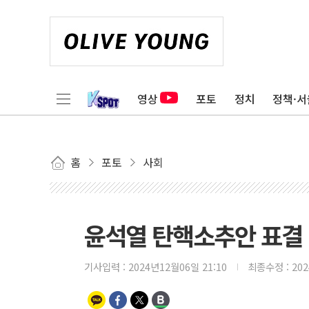
영상
포토
정치
정책·서
홈
포토
사회
윤석열 탄핵소추안 표결 D-
기사입력 :
2024년12월06일 21:10
최종수정 :
20