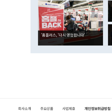
였던 올해 3
며 "정부 차
인의 해외투자
은 "그것은 
각각 증가했다
잘랐다. 정 
국인의 국내 
않았다는 점에
감소하며 전월
사합의 복원,
경신했다. 외
권이라는 지적
분기 말 만기
뒤 "여기 업
다. 내국인의
'홈플러스, '다시 영업합니다'
부의 한 소식
다. eoyn2@
를 거쳐 결정
련 부처 장관
하고 대통령의
한 문제"라고 지적했다. 이재명 대통령이
외교 국방 등
2026.08.05 ◆시대착오적 접근, 대북 인식 오류 더욱 문제인 것은 정 장관
의 이같은 주
실과 다른 인
격히 변화하고
못하고 있다는
되뇌는 것은 
법을 호도하고
이나 미국은 
금까지의 북핵
회사소개
주요상품
사업제휴
개인정보취급방침
공하는 방식으