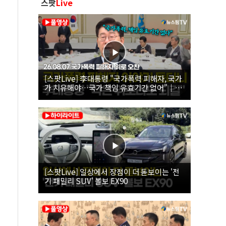
스팟
Live
[스팟Live] 李대통령 "국가폭력 피해자, 국가
가 치유해야…국가 책임 유효기간 없어"｜
26.08.07 국가폭력 피해자 위로 오찬
[스팟Live] 일상에서 장점이 더 돋보이는 '전
기 패밀리 SUV' 볼보 EX90