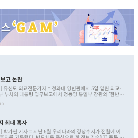
보고 논란
] 유신모 외교전문기자 = 청와대 영빈관에서 5일 열린 외교·
부 부처의 대통령 업무보고에서 정동영 통일부 장관의 '한반도
 구상'과 업무보고 발언이 논란을 빚고 있다. 이날 정 장관의
10
정부 내 조율을 거치지 않은 사안을 정책으로 추진하겠다고 공
는가 하면 사실 관계에 맞지 않은 설명도 있었다. 이재명 대통
로 신중을 기해 달라고 경고했고, 조현 외교부 장관은 '이상
지 최대 흑자
 근거한 비현실적 구상'이라는 비판을 내놨다. 그동안 정 장
책 관련 발언이 물의를 빚은 적은 여러 번 있지만 대통령과 유
] 박가연 기자 = 지난 6월 우리나라의 경상수지가 전월에 이
이 공개적으로 부정적 입장을 표명한 것은 이례적이다. 정 장
 흑자를 기록했다. 반도체를 중심으로 한 정보기술(IT) 품목 수