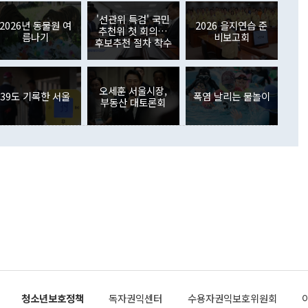
월(369억9000만달러)을 넘어선 것이다. 직접투자에서는 내국
원에서 (참석을) 검토하고 있다"고 발언한 데 대해서도 조 장관
가 80억1000만달러, 외국인의 국내투자가 46억3000만달러
'선관위 특검' 국민
외교부의 몫"이라며 "아직 거기까지 진도가 나가지 않았다"고
2026년 동물원 여
2026 을지연습 준
. 증권투자에서는 외국인의 국내 주식 매도세가 이어졌다. 외
추천위 첫 회의…
름나기
비보고회
장관이 이날 소개한 대북 구상과 설명은 정부 내 조율을 거치지
주식 투자는 차익실현 매도 등의 영향으로 316억1000만달러
후보추천 절차 착수
서 문제가 있다. 특히 주적 표현 대체와 국호 사용, 9·19 군
(-310억5000만달러)에 이어 역대 최대 순매도 기록을 다시
 4자회담 추진 등은 통일부 장관이 결정할 사안이 아니어서 월
국인의 국내 채권투자는 세계국채지수(WGBI) 자금 유입에도
이 나오고 있다. 이 대통령은 정 장관의 업무보고를 듣고 난
도래 영향으로 증가 폭이 줄어든 52억9000만달러를 기록했
무보고에 발표했다고 승인난 건 아니다"라고 재차 확인했다. 정
오세훈 서울시장,
 해외 증권투자는 주식을 중심으로 35억6000만달러 증가했
39도 기록한 서울
폭염 날리는 물놀이
부동산 대토론회
통은 "정 장관의 발언 내용은 대부분 국가안전보장회의(NSC)
newspim.com
된 사안이 아닌 정 장관의 개인적 생각에 가깝다"며 "안보 관
이 정부의 공식 정책이 아닌 사안을 추진하겠다고 업무보고를
 면전에서 '국군통수권자가 나서야 한다'고 주장한 것은 심각
 5일 청와대 영빈관에서 열린 통일
 외교 안보 부처 업무보고에서 발언하고 있다. [사진=청와대]
장이 현 시점에서 이미 참고가 될 수 없는 과거의 경험 또는 사
식에 기반하고 있다는 것이다. 정 장관이 주장하는 구상은 급
 있는 북한의 전략과 한반도 및 국제 정세를 전혀 반영하지
 비판이 제기되고 있다. 정 장관이 "흘러간 선(先)비핵화만
현실을 바꾸지 못한다"고 언급한 것은 지금까지의 대북 접근
 있다. 북핵 위기 발발 이후 지금까지 모든 핵 협상에서 한국
북한에 선비핵화를 공식적으로 요구한 적이 없기 때문이다. 지
 협상은 북한의 비핵화 조치에 한·미가 상응하는 대가를 제
로 이뤄졌다. 1994년 북·미 제네바 기본합의는 핵시설 동결
청소년보호정책
독자권익센터
수용자권익보호위원회