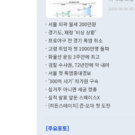
관의 무리한 
출 호조로 월
다. [정동영 통일부 장관이 지난달 23일 오후 서울 종로구 정부서울청사에
2026-08-06 08:
료=한국은행] 한국은행이 6일 발표한 '2026년 6월 국제수지(잠정)'에
서 취임 1주년 
면 지난 6월
부 장관 권한
1000만달러
서울 외곽 월세 200만원
발전 구상'을
이에 따라 올
적 갈등 해결
경기도, 재정 '비상 상황'
했다. 경상수
결과 혐오의 
9000만달러
프로야구 전 경기 폭염 취소
년간의 CVI
지 기준 상품
고령 취업자 첫 1000만명 돌파
무너졌다고도 
며 월간 기준
현실을 바꾸는
달러로 38.
화물선 운임 3주만에 최고
를 평화 체제
196.9% 급
검찰 수사권, 72년만에 막 내려
함께 4자 대
수출은 160
지만 이 대통
서울 첫 폭염중대경보
(18.6%) 
화공존 정책이
했다. 통관 기
'300억 사기' 차가원 구속
다"고 지적했
(16.4%)
투리가 잡혀 
실거주 아니면 세금 껑충
월(-10억9
쁜 상황이 초
증가와 유류할
실적 발표 앞둔 스페이스X
9·19 군사
기록했지만 
[히든스테이지] 즌·오아 첫 도전
"우리의 선의
로 전환됐다.
으로 약간의 의문
를 기록해 전
관은 업무보고
는 배당수입
주의에 근거한
줄면서 25억
[주요포토]
라며 "여러분
억1000만달
이 9월 러시