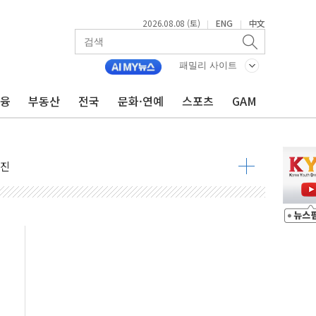
2026.08.08 (토)
ENG
中文
|
|
패밀리 사이트
금융
부동산
전국
문화·연예
스포츠
GAM
지대' 우려
 정청래 격차 확대'
타진
최고치
 요구
낮아지며 상승… STOXX 600 지수는 나흘 연속 최고치
세
엘·이란 위협에 맞설 자체 억지력 강화
동
톱'… 美 해상봉쇄 영향