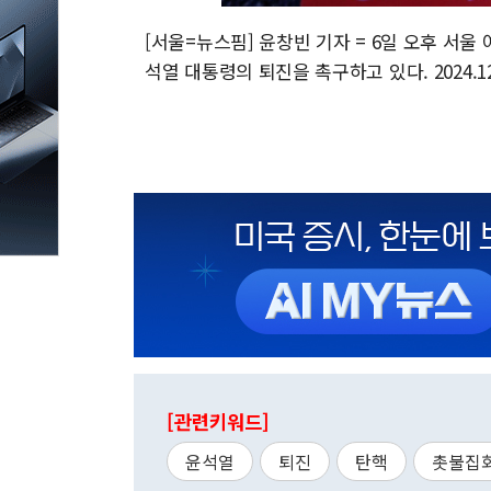
[서울=뉴스핌] 윤창빈 기자 = 6일 오후 서
석열 대통령의 퇴진을 촉구하고 있다. 2024.12.
[관련키워드]
윤석열
퇴진
탄핵
촛불집