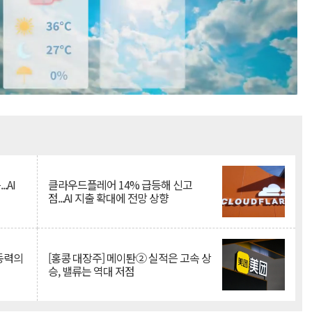
Mute
.AI
클라우드플레어 14% 급등해 신고
점...AI 지출 확대에 전망 상향
 동력의
[홍콩 대장주] 메이퇀② 실적은 고속 상
승, 밸류는 역대 저점