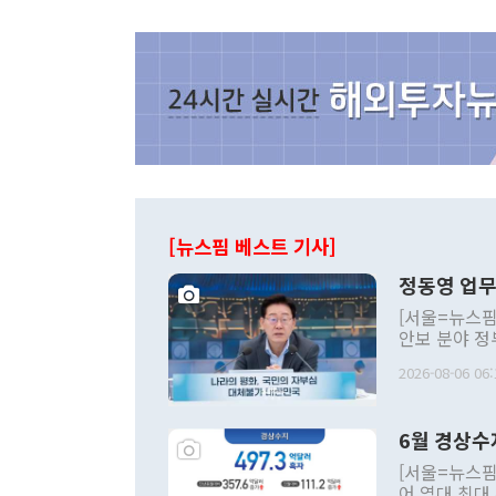
[뉴스핌 베스트 기사]
정동영 업무
[서울=뉴스핌
안보 분야 정
평화공존 발전
2026-08-06 06:
발언 중에는 
언한 것이 있
령은 공개적으
6월 경상수
주의적 희망에
관의 대북 정
[서울=뉴스핌
관 부처 장관
어 역대 최대