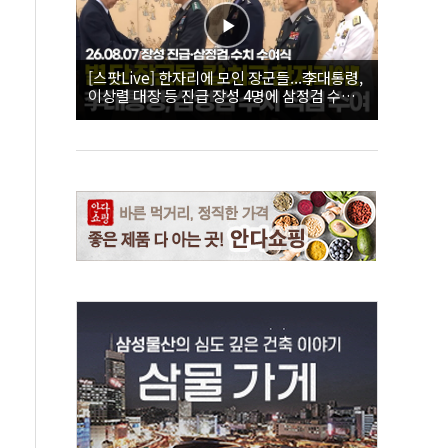
[스팟Live] 한자리에 모인 장군들...李대통령,
이상렬 대장 등 진급 장성 4명에 삼정검 수치
직접 수여｜26.08.07 장성 진급·삼정검 수치
수여식