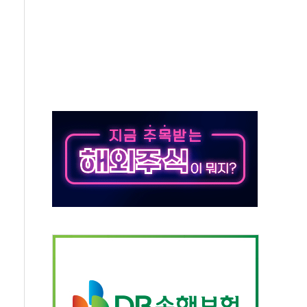
 살해 10대 아들 체포
' 받아친 정청래…제주 연설서 신경전 고조
지시…與 "적극 환영"·野 "졸속 국정"
10일까지 최대 3.5m 높은 물결
23명…정부, 비상대응기구 가동
 베이징도 부동산 규제 철폐
승으로 피서객 7명 고립…전원 구조
 멍' 운영…페르세우스 유성우 관측
 50mm 이상 폭우…호우경보 발효