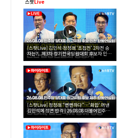
스팟
Live
[스팟Live] 김민석·정청래 ‘초접전’ 2차전 승
자는?...제3차 정기전국당원대회 후보자 인천
합동연설회 생중계 | 26.08.08
[스팟Live] 정청래 “뻔뻔하다”…‘화합’ 꺼낸
김민석에 정면 반격 | 26.08.08 더불어민주당
당대표·최고위원 후보 제주 합동연설회