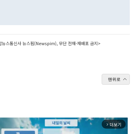
뉴스통신사 뉴스핌(Newspim), 무단 전재-재배포 금지>
맨위로
더보기
arrow_forward_ios