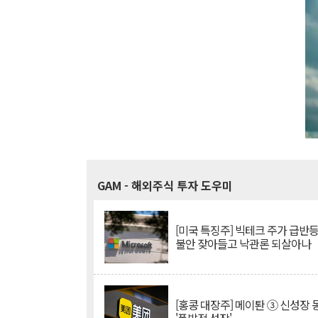
GAM
- 해외주식 투자 도우미
[미국 특징주] 빅테크 주가 급반등..
불안 잦아들고 낙관론 되살아나
[홍콩 대장주] 메이퇀 ③ 신성장