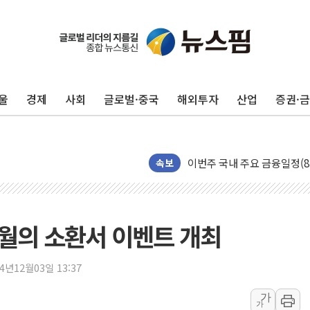
울
경제
사회
글로벌·중국
해외투자
산업
증권·
[속보] 민주, 인천 경선 결과 발
[속보] 민주, 제주 경선 결과 발
이번주 국내 주요 금융일정(8.1
美, 이란전 출구전략 만지작
속보
강릉·동해·삼척 시간당 최대 
폐기물 수거하다 참변…60대
서울 중랑구 주택가서 흉기 난
초월의 소환서 이벤트 개최
李대통령 "결혼 때문에 손해 
여수 오동도 인근 해상서 모
24년12월03일 13:37
추미애, '위안부' 피해자 기림
가
가
인천 선재도 갯벌서 해루질 중