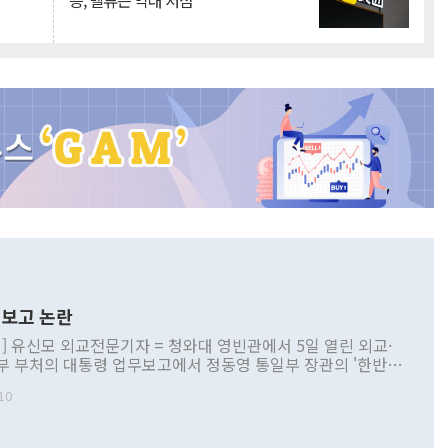
승, 밸류는 역대 저점
보고 논란
] 유신모 외교전문기자 = 청와대 영빈관에서 5일 열린 외교·
부 부처의 대통령 업무보고에서 정동영 통일부 장관의 '한반도
 구상'과 업무보고 발언이 논란을 빚고 있다. 이날 정 장관의
10
정부 내 조율을 거치지 않은 사안을 정책으로 추진하겠다고 공
는가 하면 사실 관계에 맞지 않은 설명도 있었다. 이재명 대통
로 신중을 기해 달라고 경고했고, 조현 외교부 장관은 '이상