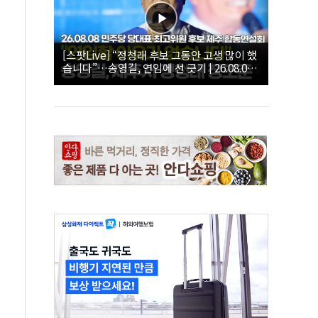
[스팟Live] “정청래 후보 그동안 고생 많이 했
습니다”…송영길, 연임에 선 긋기 | 26.08.08
더불어민주당 당대표·최고위원 후보 제주 합
동연설회