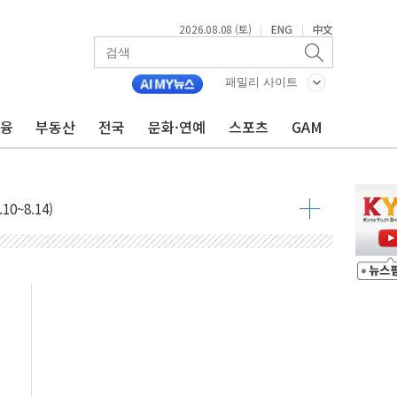
2026.08.08 (토)
ENG
中文
|
|
패밀리 사이트
금융
부동산
전국
문화·연예
스포츠
GAM
표...김민석 45.09% 정청래 43.27% 송영길 11.63%
표...김민석 52.64% 정청래 39.89% 송영길 7.47%
0~8.14)
…공습 한계·탄약 부족 현실화
50㎜ 폭우…강원 동해안 강한 비 이어져
 환경미화원 수거차에 치여 사망
동…60대 남성 2명 숨져
보는 일 없게"…'결혼 페널티' 22개 과제 손본다
터보트 전복…1명 사망·1명 실종
의 날 참석..."국제적 시민 연대로 목소리 내야"
 실종 60대 나흘만에 숨진 채 발견