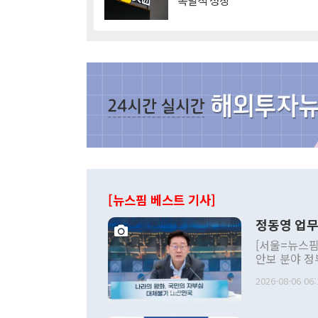
'폭발적 성장'
[뉴스핌 베스트 기사]
정동영 업무
[서울=뉴스핌
안보 분야 정
평화공존 발전
2026-08-06 06:
발언 중에는 
언한 것이 있
령은 공개적으