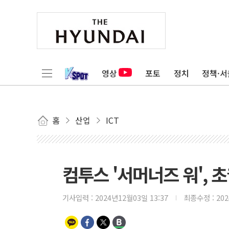
영상
포토
정치
정책·서
홈
산업
ICT
컴투스 '서머너즈 워', 
기사입력 :
2024년12월03일 13:37
최종수정 :
20