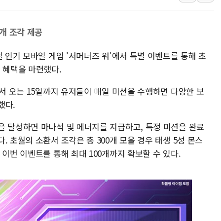
인천서 말다툼 중 어머니 흉기
'화합' 꺼낸 김민석에 '뻔뻔
0개 조각 제공
李대통령, ISA 개편 재검토 
벌 인기 모바일 게임 '서머너즈 워'에서 특별 이벤트를 통해 초
동해중부 전 해상 풍랑주의보…
 혜택을 마련했다.
연일 폭염에 온열질환 사망 
中 전방위 아파트 부양, 수도
에서 오는 15일까지 유저들이 매일 미션을 수행하면 다양한 보
인제 용대리 계곡서 수위 상
했다.
동해시, 11~14일 '별똥별
을 달성하면 마나석 및 에너지를 지급하고, 특정 미션을 완료
강원 중·남부 동해안 시간당
 초월의 소환서 조각은 총 300개 모을 경우 태생 5성 몬스
 이번 이벤트를 통해 최대 100개까지 확보할 수 있다.