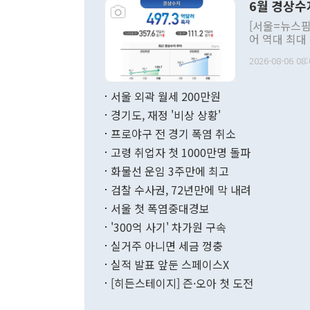
6월 경상수
주의적 희망에
관의 대북 정
[서울=뉴스핌
관 부처 장관
어 역대 최대
관의 무리한 
출 호조로 월
다. [정동영 통일부 장관이 지난달 23일 오후 서울 종로구 정부서울청사에
2026-08-06 08:
료=한국은행] 한국은행이 6일 발표한 '2026년 6월 국제수지(잠정)'에
서 취임 1주년 
면 지난 6월
부 장관 권한
1000만달러
서울 외곽 월세 200만원
발전 구상'을
이에 따라 올
적 갈등 해결
경기도, 재정 '비상 상황'
했다. 경상수
결과 혐오의 
9000만달러
프로야구 전 경기 폭염 취소
년간의 CVI
지 기준 상품
고령 취업자 첫 1000만명 돌파
무너졌다고도 
며 월간 기준
현실을 바꾸는
달러로 38.
화물선 운임 3주만에 최고
를 평화 체제
196.9% 급
검찰 수사권, 72년만에 막 내려
함께 4자 대
수출은 160
지만 이 대통
서울 첫 폭염중대경보
(18.6%) 
화공존 정책이
했다. 통관 기
'300억 사기' 차가원 구속
다"고 지적했
(16.4%)
투리가 잡혀 
실거주 아니면 세금 껑충
월(-10억9
쁜 상황이 초
증가와 유류할
실적 발표 앞둔 스페이스X
9·19 군사
기록했지만 
[히든스테이지] 즌·오아 첫 도전
"우리의 선의
로 전환됐다.
으로 약간의 의문
를 기록해 전