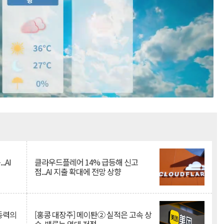
Mute
.AI
클라우드플레어 14% 급등해 신고
점...AI 지출 확대에 전망 상향
 동력의
[홍콩 대장주] 메이퇀② 실적은 고속 상