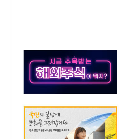
의 날 참석..."국제적 시민 연대로 목소리 내야"
 실종 60대 나흘만에 숨진 채 발견
 살해 10대 아들 체포
' 받아친 정청래…제주 연설서 신경전 고조
지시…與 "적극 환영"·野 "졸속 국정"
10일까지 최대 3.5m 높은 물결
23명…정부, 비상대응기구 가동
 베이징도 부동산 규제 철폐
승으로 피서객 7명 고립…전원 구조
 멍' 운영…페르세우스 유성우 관측