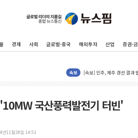
울
경제
사회
글로벌·중국
해외투자
산업
증권·
[속보] 민주, 제주·인천 경선 결
[속보] 민주, 인천 경선 결과 발
[속보] 민주, 제주 경선 결과 발
속보
이번주 국내 주요 금융일정(8.1
美, 이란전 출구전략 만지작
강릉·동해·삼척 시간당 최대 
'10MW 국산풍력발전기 터빈'
폐기물 수거하다 참변…60대
서울 중랑구 주택가서 흉기 난
李대통령 "결혼 때문에 손해 
24년11월28일 14:51
여수 오동도 인근 해상서 모