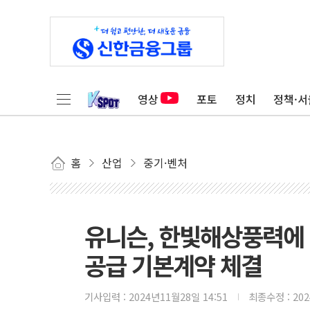
영상
포토
정치
정책·서
홈
산업
중기·벤처
유니슨, 한빛해상풍력에 
공급 기본계약 체결
기사입력 :
2024년11월28일 14:51
최종수정 :
20