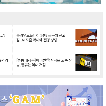
Mute
.AI
클라우드플레어 14% 급등해 신고
점...AI 지출 확대에 전망 상향
 동력의
[홍콩 대장주] 메이퇀② 실적은 고속 상
승, 밸류는 역대 저점