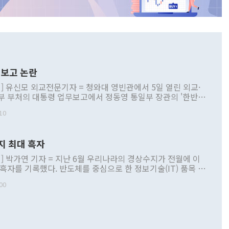
보고 논란
] 유신모 외교전문기자 = 청와대 영빈관에서 5일 열린 외교·
부 부처의 대통령 업무보고에서 정동영 통일부 장관의 '한반도
 구상'과 업무보고 발언이 논란을 빚고 있다. 이날 정 장관의
10
정부 내 조율을 거치지 않은 사안을 정책으로 추진하겠다고 공
는가 하면 사실 관계에 맞지 않은 설명도 있었다. 이재명 대통
로 신중을 기해 달라고 경고했고, 조현 외교부 장관은 '이상
지 최대 흑자
 근거한 비현실적 구상'이라는 비판을 내놨다. 그동안 정 장
책 관련 발언이 물의를 빚은 적은 여러 번 있지만 대통령과 유
] 박가연 기자 = 지난 6월 우리나라의 경상수지가 전월에 이
이 공개적으로 부정적 입장을 표명한 것은 이례적이다. 정 장
 흑자를 기록했다. 반도체를 중심으로 한 정보기술(IT) 품목 수
대북 접근법과 월권을 제어해야 한다는 목소리도 높아지고 있
간 상품수출이 처음으로 1000억달러를 넘어선 영향이다. [자
00
 따르
기자간담회를 하고 있다. [사진=통일부] 2026.07.23 ◆통일
 경상수지는 497억3000만달러 흑자로 집계됐다. 전월(386억
 넘어선 주장 정 장관은 이날 업무보고에서 '한반도 평화공존
)에 이어 두 달 연속 월간 기준 역대 최대 기록을 갈아치웠다.
 설명하면서 이재명 정부 2년차 핵심 과제로 상호 존중·평화
해 상반기 누적 경상수지 흑자는 1910억1000만달러를 기록
·핵 없는 한반도 등 3대 기본 방향을 제시했다. 정 장관은 "대
지 흑자를 견인한 것은 상품수지다. 6월 상품수지는 478억