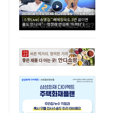
[스팟Live] 송영길 “뼈해장국도 3번 끓이면
물도 안 나와”…정청래 연임에 ‘직격탄’ |
26.08.08 더불어민주당 당대표·최고위원 후
보 인천 합동연설회