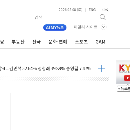
2026.08.08 (토)
ENG
中文
|
|
패밀리 사이트
금융
부동산
전국
문화·연예
스포츠
GAM
과 발표...김민석 47.75% 정청래 42.08%
표...김민석 45.09% 정청래 43.27% 송영길 11.63%
표...김민석 52.64% 정청래 39.89% 송영길 7.47%
0~8.14)
…공습 한계·탄약 부족 현실화
50㎜ 폭우…강원 동해안 강한 비 이어져
 환경미화원 수거차에 치여 사망
동…60대 남성 2명 숨져
보는 일 없게"…'결혼 페널티' 22개 과제 손본다
터보트 전복…1명 사망·1명 실종