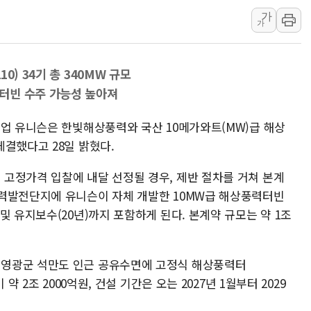
추미애, '위안부' 피해자 기림
가
가
인천 선재도 갯벌서 해루질 중
인천서 말다툼 중 어머니 흉기
0) 34기 총 340MW 규모
'화합' 꺼낸 김민석에 '뻔뻔
터빈 수주 가능성 높아져
李대통령, ISA 개편 재검토 
동해중부 전 해상 풍랑주의보…
기업 유니슨은 한빛해상풍력와 국산 10메가와트(MW)급 해상
연일 폭염에 온열질환 사망 
체결했다고 28일 밝혔다.
中 전방위 아파트 부양, 수도
고정가격 입찰에 내달 선정될 경우, 제반 절차를 거쳐 본계
인제 용대리 계곡서 수위 상
풍력발전단지에 유니슨이 자체 개발한 10MW급 해상풍력터빈
동해시, 11~14일 '별똥별
및 유지보수(20년)까지 포함하게 된다. 본계약 규모는 약 1조
영광군 석만도 인근 공유수면에 고정식 해상풍력터
약 2조 2000억원, 건설 기간은 오는 2027년 1월부터 2029