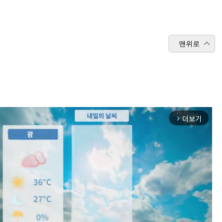
맨위로
더보기
arrow_forward_ios