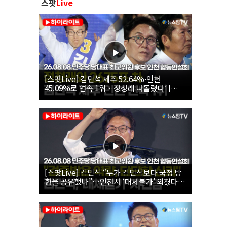
스팟
Live
[스팟Live] 김민석 제주 52.64%·인천
45.09%로 연속 1위…정청래 따돌렸다’ |
26.08.08 더불어민주당 당대표·최고위원 후
보 인천 합동연설회
[스팟Live] 김민석 “누가 김민석보다 국정 방
향을 공유했나”…인천서 ‘대체불가’ 외쳤다 |
26.08.08 더불어민주당 당대표·최고위원 후
보 인천 합동연설회