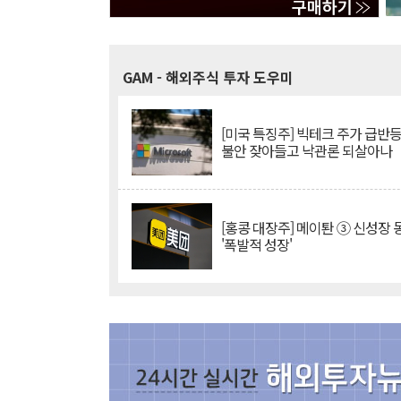
GAM
- 해외주식 투자 도우미
[미국 특징주] 빅테크 주가 급반등..
불안 잦아들고 낙관론 되살아나
[홍콩 대장주] 메이퇀 ③ 신성장
'폭발적 성장'