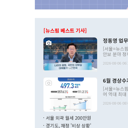
[뉴스핌 베스트 기사]
정동영 업무
[서울=뉴스핌
안보 분야 정
평화공존 발전
2026-08-06 06:
발언 중에는 
언한 것이 있
령은 공개적으
6월 경상수
주의적 희망에
관의 대북 정
[서울=뉴스핌
관 부처 장관
어 역대 최대
관의 무리한 
출 호조로 월
다. [정동영 통일부 장관이 지난달 23일 오후 서울 종로구 정부서울청사에
2026-08-06 08:
료=한국은행] 한국은행이 6일 발표한 '2026년 6월 국제수지(잠정)'에
서 취임 1주년 
면 지난 6월
부 장관 권한
1000만달러
서울 외곽 월세 200만원
발전 구상'을
이에 따라 올
적 갈등 해결
경기도, 재정 '비상 상황'
했다. 경상수