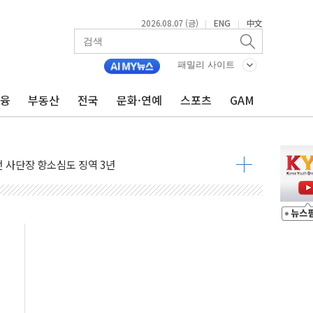
2026.08.07 (금)
ENG
中文
|
|
패밀리 사이트
금융
부동산
전국
문화·연예
스포츠
GAM
 4중 추돌…1명 심정지·5명 부상
진화 중...진화헬기 3대 투입
전 사단장 항소심도 징역 3년
출 첫 2000억원 돌파
4000억 금융 지원
제휴 여행적금 완판
 영업 재개...장바구니에 홈플러스 담아달라" 호소
FO, 금융지주 포용금융 조직개편 신호탄
감사 무마' 유병호 구속 기소
 하락…내린 종목이 두 배 넘어