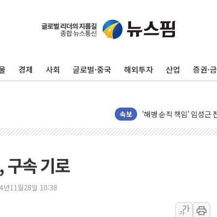
울
경제
사회
글로벌·중국
해외투자
산업
증권·
전남광주 화정역 인근 도로
청도 문수리 야산서 산불 
'해병 순직 책임' 임성근 
속보
헥토이노베이션, 상반기 매
우리은행, 고창해상풍력에 
NH농협은행, 모두투어 
, 구속 기로
민병덕 "오늘 67개 점포
하나금융이 쏘아 올린 CI
24년11월28일 10:38
종합특검, '尹 관저 이전 
코스피·코스닥 오전 동반
가
가