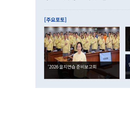
로 전환됐다.
으로 약간의 의문
를 기록해 전
관은 업무보고
는 배당수입
주의에 근거한
줄면서 25억
[주요포토]
라며 "여러분
억1000만달
이 9월 러시
였던 올해 3
며 "정부 차
인의 해외투자
은 "그것은 
각각 증가했다
잘랐다. 정 
국인의 국내 
않았다는 점에
감소하며 전월
사합의 복원,
경신했다. 외
권이라는 지적
분기 말 만기
뒤 "여기 업
다. 내국인의
'2026 을지연습 준비보고회
부의 한 소식
다. eoyn2@
를 거쳐 결정
련 부처 장관
하고 대통령의
한 문제"라고 지적했다. 이재명 대통령이
외교 국방 등
2026.08.05 ◆시대착오적 접근, 대북 인식 오류 더욱 문제인 것은 정 장관
의 이같은 주
실과 다른 인
격히 변화하고
못하고 있다는