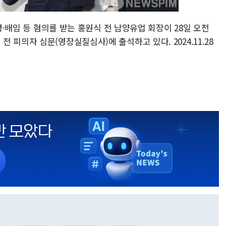
횡령·배임 등 혐의를 받는 홍원식 전 남양유업 회장이 28일 오전
피의자 심문(영장실질심사)에 출석하고 있다. 2024.11.28