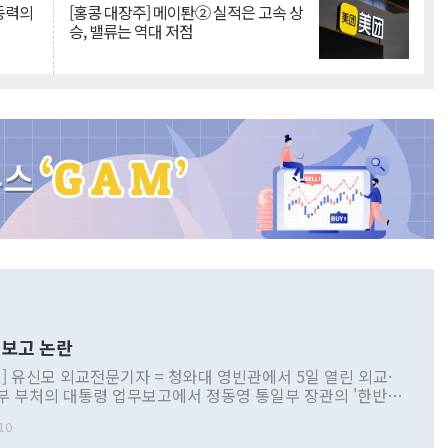
 동력의
[홍콩 대장주] 메이퇀② 실적은 고속 상
승, 밸류는 역대 저점
보고 논란
] 유신모 외교전문기자 = 청와대 영빈관에서 5일 열린 외교·
부 부처의 대통령 업무보고에서 정동영 통일부 장관의 '한반도
 구상'과 업무보고 발언이 논란을 빚고 있다. 이날 정 장관의
10
정부 내 조율을 거치지 않은 사안을 정책으로 추진하겠다고 공