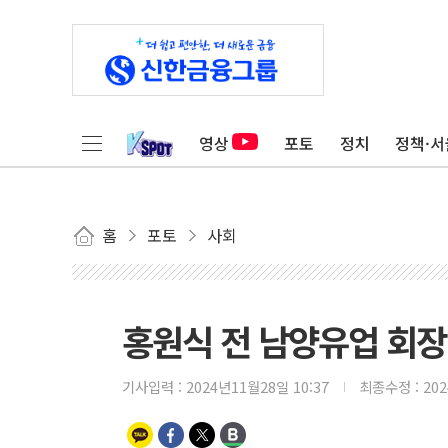
영상
포토
정치
정책·서
홈
포토
사회
홍원식 전 남양유업 회장
기사입력 :
2024년11월28일 10:37
최종수정 :
20