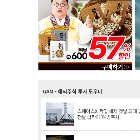
GAM
- 해외주식 투자 도우미
스페이스X, 락업 해제 첫날 되레 급
전날 급락이 '예방주사'