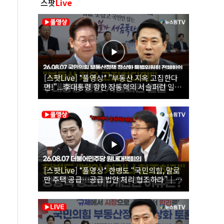
스팟
Live
[스팟Live] *풀영상* "부동산 지옥 고집한다
면!"...李대통령 향한 장동혁의 서슬퍼런 일갈
| 26.08.07 국민의힘 부동산정책 정상화 특별
위원회 전체회의
[스팟Live] *풀영상* 한병도 “국민의힘, 말로
만 주택 공급…공급 법안 처리 협조하라”｜
26.08.07 더불어민주당 원내대책회의