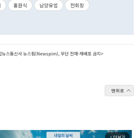
의
홍원식
남양유업
전회장
뉴스통신사 뉴스핌(Newspim), 무단 전재-재배포 금지>
맨위로
더보기
arrow_forward_ios