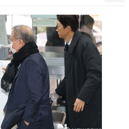
'입추'인데 연일 찜통더
"최대 2시간 앞서 침수 
유니슨 "국내생산세액공제
창호 교체하다 난간 무너
장동혁 "규제와 대출 풀
[속보] 종합특검, '尹 관
AI에 승부 건 네이버…내
日, 4~6월 105조원 환시 
오렌지플래닛 창업재단, 
경찰, '300억대 사기 혐