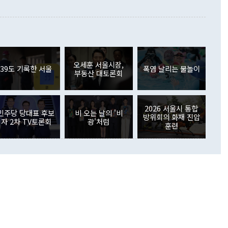
 본원소득수지는 배당소득을 중심으로 32억7000만달러 흑자
이 들 때도 있다"며 부정적으로 반응했다. 조현 외교부 장
월(21억7000만달러)보다 흑자 폭이 확대됐다. 배당소득수지
 사후 브리핑에서 정 장관이 언급한 '4자 회담'에 대해 "이상
이 늘어난 데다 전월 분기배당에 따른 기저효과로 배당지급이
 어떤 희망이라 하더라도 그건 아직 조율되지 않은 방법"이
6000만달러 흑자를 나타냈다. 금융계정 순자산은 6월 중 467
들께서 디스카운트해 주시면 좋겠다"고 선을 그었다. 정 장관
러 증가해 월간 기준 역대 최대 증가 폭을 기록했다. 종전 최대
아 블라디보스토크에서 열리는 '동방경제포럼(EEF)'을 언급하
월(369억9000만달러)을 넘어선 것이다. 직접투자에서는 내국
원에서 (참석을) 검토하고 있다"고 발언한 데 대해서도 조 장관
가 80억1000만달러, 외국인의 국내투자가 46억3000만달러
외교부의 몫"이라며 "아직 거기까지 진도가 나가지 않았다"고
오세훈 서울시장,
. 증권투자에서는 외국인의 국내 주식 매도세가 이어졌다. 외
39도 기록한 서울
폭염 날리는 물놀이
부동산 대토론회
장관이 이날 소개한 대북 구상과 설명은 정부 내 조율을 거치지
주식 투자는 차익실현 매도 등의 영향으로 316억1000만달러
서 문제가 있다. 특히 주적 표현 대체와 국호 사용, 9·19 군
(-310억5000만달러)에 이어 역대 최대 순매도 기록을 다시
 4자회담 추진 등은 통일부 장관이 결정할 사안이 아니어서 월
국인의 국내 채권투자는 세계국채지수(WGBI) 자금 유입에도
이 나오고 있다. 이 대통령은 정 장관의 업무보고를 듣고 난
도래 영향으로 증가 폭이 줄어든 52억9000만달러를 기록했
2026 서울시 통합
무보고에 발표했다고 승인난 건 아니다"라고 재차 확인했다. 정
민주당 당대표 후보
비 오는 날의 '비
 해외 증권투자는 주식을 중심으로 35억6000만달러 증가했
방위회의 화재 진압
자 2차 TV토론회
광'처럼
통은 "정 장관의 발언 내용은 대부분 국가안전보장회의(NSC)
newspim.com
훈련
된 사안이 아닌 정 장관의 개인적 생각에 가깝다"며 "안보 관
이 정부의 공식 정책이 아닌 사안을 추진하겠다고 업무보고를
 면전에서 '국군통수권자가 나서야 한다'고 주장한 것은 심각
 5일 청와대 영빈관에서 열린 통일
 외교 안보 부처 업무보고에서 발언하고 있다. [사진=청와대]
장이 현 시점에서 이미 참고가 될 수 없는 과거의 경험 또는 사
식에 기반하고 있다는 것이다. 정 장관이 주장하는 구상은 급
 있는 북한의 전략과 한반도 및 국제 정세를 전혀 반영하지
 비판이 제기되고 있다. 정 장관이 "흘러간 선(先)비핵화만