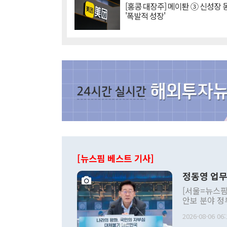
[홍콩 대장주] 메이퇀 ③ 신성장
'폭발적 성장'
[뉴스핌 베스트 기사]
정동영 업무
[서울=뉴스핌
안보 분야 정
평화공존 발전
2026-08-06 06:
발언 중에는 