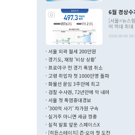
언한 것이 있
령은 공개적으
6월 경상수
주의적 희망에
관의 대북 정
[서울=뉴스핌
관 부처 장관
어 역대 최대
관의 무리한 
출 호조로 월
다. [정동영 통일부 장관이 지난달 23일 오후 서울 종로구 정부서울청사에
2026-08-06 08:
료=한국은행] 한국은행이 6일 발표한 '2026년 6월 국제수지(잠정)'에
서 취임 1주년 
면 지난 6월
부 장관 권한
1000만달러
서울 외곽 월세 200만원
발전 구상'을
이에 따라 올
적 갈등 해결
경기도, 재정 '비상 상황'
했다. 경상수
결과 혐오의 
9000만달러
프로야구 전 경기 폭염 취소
년간의 CVI
지 기준 상품
고령 취업자 첫 1000만명 돌파
무너졌다고도 
며 월간 기준
현실을 바꾸는
달러로 38.
화물선 운임 3주만에 최고
를 평화 체제
196.9% 급
검찰 수사권, 72년만에 막 내려
함께 4자 대
수출은 160
지만 이 대통
서울 첫 폭염중대경보
(18.6%) 
화공존 정책이
했다. 통관 기
'300억 사기' 차가원 구속
다"고 지적했
(16.4%)
투리가 잡혀 
실거주 아니면 세금 껑충
월(-10억9
쁜 상황이 초
증가와 유류할
실적 발표 앞둔 스페이스X
9·19 군사
기록했지만 
[히든스테이지] 즌·오아 첫 도전
"우리의 선의