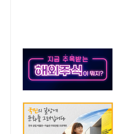
위…김성환 기후부 장관 "예측범위 벗어나도 즉시대응"
예측"…건설연, AI 위험기상 기술 개발
·인증제도 개선 수혜 기대"
져…대전서 50대 일용직 추락 사망
고 재개발·재건축 촉진하는 것이 부동산 정상화"
저 이전 감사 무마' 유병호 감사위원 구속 기소
년 AI 팩토리 매출 본격화
개입...4월 말 '56조원' 사상 최대
스타트업 지원 프로그램 성료
의' 차가원 대표 구속 송치