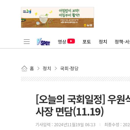
영상
포토
정치
정책·서
홈
정치
국회·정당
[오늘의 국회일정] 우원식
사장 면담(11.19)
기사입력 :
2024년11월19일 06:13
최종수정 :
20