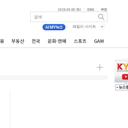
2026.08.08 (토)
ENG
中文
|
|
패밀리 사이트
금융
부동산
전국
문화·연예
스포츠
GAM
해소될 듯
것"
지대' 우려
청래 '격차 확대'
타진
최고치
 요구
낮아지며 상승… STOXX 600 지수는 나흘 연속 최고치