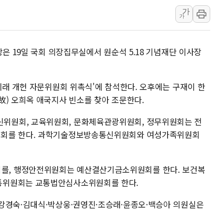
가
미 연준 매파 기세 꺾이나…고용 감소에 9월 동결 전망 우
가
[종합] 이슬람 수니파 3국, '공동방위협정' 체결… 이스라
트럼프, 백신·자폐증 행정명령 검토…"이르면 다음 주"
장은 19일 국회 의장집무실에서 원순석 5.18 기념재단 이사장
美 항소법원, 백악관 무도회장 공사 중단 명령…트럼프 제
이란 핵심 원유 수출항 '하르그섬', 최근 1주일 이상 '올스
美 고용 쇼크에 엔화 장중 급등…시장은 "또 개입했나" 촉
미래 개헌 자문위원회 위촉식'에 참석한다. 오후에는 구재이 한
故) 오희옥 애국지사 빈소를 찾아 조문한다.
[AI MY 뉴스] 뉴욕 반도체주 프리뷰...美 고용 쇼크에 반도
뉴욕증시 프리뷰, 美 고용 쇼크에 금리 인상 우려 후퇴…나
위원회, 교육위원회, 문화체육관광위원회, 정무위원회는 전
[종합] 美 7월 고용 2만3000명 감소 '쇼크'…9월 금리 인
원회를 한다. 과학기술정보방송통신위원회와 여성가족위원회
, 행정안전위원회는 예산결산기금소위원회를 한다. 보건복
통위원회는 교통법안심사소위원회를 한다.
강경숙·김대식·박상웅·권영진·조승래·윤종오·백승아 의원실은