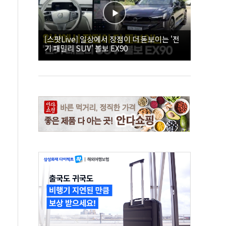
[스팟Live] 일상에서 장점이 더 돋보이는 '전
기 패밀리 SUV' 볼보 EX90