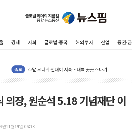
울
경제
사회
글로벌·중국
해외투자
산업
증권·
李대통령, 'ISA·주가누르기 방지법' 전면 재검토 지시
'호우 특보' 경북 울진 시간당 20~30mm 강한 비...가뭄 
주말 무더위·열대야 지속…내륙 곳곳 소나기
오세훈 "용산공원 주택 검토, 민주당 스스로 원칙 뒤집는 
속보
충북 주말 무더위 지속…청주·진천 35도, 곳곳 소나기
10월 보완수사권 폐지·공소청 출범…피해자들 '범죄 사각
민주당, 오늘 제주·인천 경선 발표...김민석 '재역전' vs 정
 의장, 원순석 5.18 기념재단 이
한상협, 업계 개인정보 보안 새판 짠다…'자율규제단체' 
뉴욕증시, 고용 쇼크에 금리 인상 우려 후퇴…S&P500 
트럼프, 쿡 연준 이사 해임 재추진…"26일까지 의혹 소명"
24년11월19일 06:13
유럽증시, 美 고용 예상 밖 부진에 연준 금리 인상 가능성 