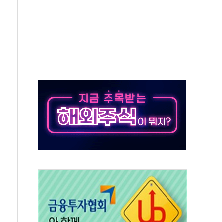
세
엘·이란 위협에 맞설 자체 억지력 강화
동
톱'… 美 해상봉쇄 영향
각
체주 '활짝'
스닥 선물 1%대 상승
상 기대 후퇴