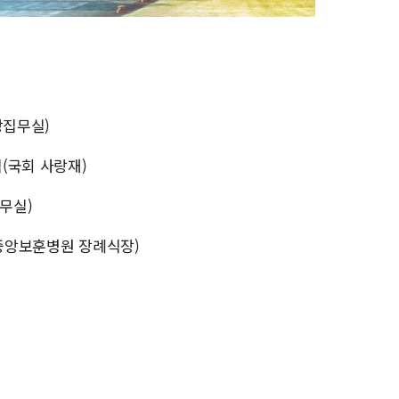
장집무실)
식(국회 사랑재)
무실)
(중앙보훈병원 장례식장)