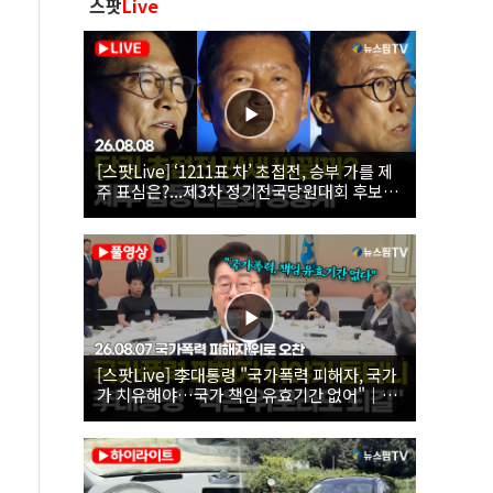
스팟
Live
[스팟Live] ‘1211표 차’ 초접전, 승부 가를 제
주 표심은?...제3차 정기전국당원대회 후보자
제주 합동연설회 생중계 | 26.08.08
[스팟Live] 李대통령 "국가폭력 피해자, 국가
가 치유해야…국가 책임 유효기간 없어"｜
26.08.07 국가폭력 피해자 위로 오찬