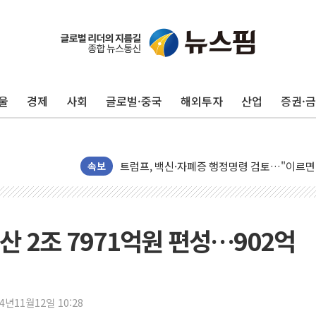
울
경제
사회
글로벌·중국
해외투자
산업
증권·
미 연준 매파 기세 꺾이나…고용 감소에 9월 
[종합] 이슬람 수니파 3국, '공동방위협정' 
트럼프, 백신·자폐증 행정명령 검토…"이르면
속보
美 항소법원, 백악관 무도회장 공사 중단 명
이란 핵심 원유 수출항 '하르그섬', 최근 1주일
美 고용 쇼크에 엔화 장중 급등…시장은 "또 
 2조 7971억원 편성…902억
[AI MY 뉴스] 뉴욕 반도체주 프리뷰...美 고
뉴욕증시 프리뷰, 美 고용 쇼크에 금리 인상 
[종합] 美 7월 고용 2만3000명 감소 '쇼크'
24년11월12일 10:28
[사진] 이슬람 수니파 3개국, 공동방위협정 