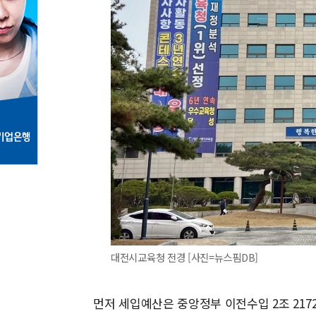
대전시교육청 전경 [사진=뉴스핌DB]
먼저 세입예산은 중앙정부 이전수입 2조 2172