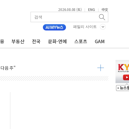
2026.08.08 (토)
ENG
中文
|
|
패밀리 사이트
금융
부동산
전국
문화·연예
스포츠
GAM
동결 전망 우세
체결… 이스라엘·이란 위협에 맞설 자체 억지력 강화
 다음 주"
령…트럼프 제동
 이상 '올스톱'… 美 해상봉쇄 영향
개입했나" 촉각
용 쇼크에 반도체주 '활짝'
우려 후퇴…나스닥 선물 1%대 상승
…9월 금리 인상 기대 후퇴
체결