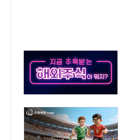
라우드플레어·태양광주↑ VS 트레이드데스크·웬디스↓
종자 7359명 끝까지 찾겠다"
 톤 낮춰
항시 '시끌'
름…수도권 집중 완화 전환점"
 주재… "전폭적 공급 확대·속도전 총력"
…美 태양광주 급등
해도 놀랍지 않아"
태양광 착공…여의도 1.6배 규모