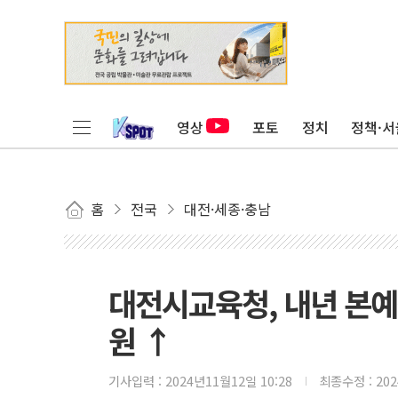
영상
포토
정치
정책·서
홈
전국
대전·세종·충남
대전시교육청, 내년 본예산
원 ↑
기사입력 :
2024년11월12일 10:28
최종수정 :
20