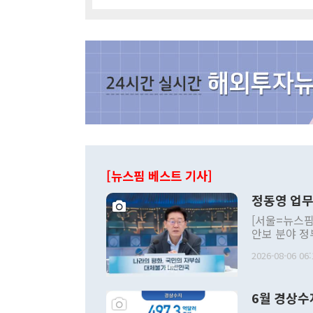
[뉴스핌 베스트 기사]
정동영 업무
[서울=뉴스핌
안보 분야 정
평화공존 발전
2026-08-06 06:
발언 중에는 
언한 것이 있
령은 공개적으
6월 경상수
주의적 희망에