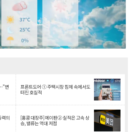
Mute
…"변
프론트도어 ① 주택시장 침체 속에서도
터진 호실적
 동력의
[홍콩 대장주] 메이퇀② 실적은 고속 상
승, 밸류는 역대 저점