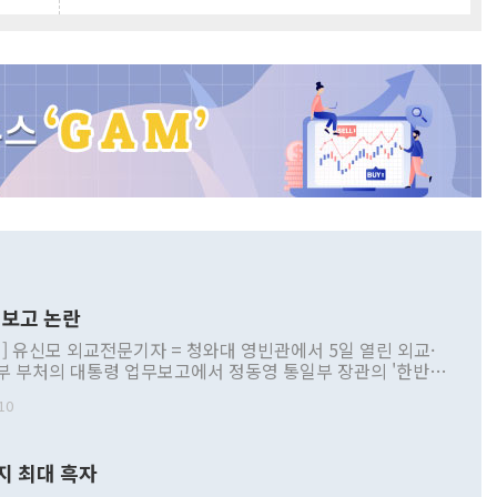
보고 논란
] 유신모 외교전문기자 = 청와대 영빈관에서 5일 열린 외교·
부 부처의 대통령 업무보고에서 정동영 통일부 장관의 '한반도
 구상'과 업무보고 발언이 논란을 빚고 있다. 이날 정 장관의
10
정부 내 조율을 거치지 않은 사안을 정책으로 추진하겠다고 공
는가 하면 사실 관계에 맞지 않은 설명도 있었다. 이재명 대통
로 신중을 기해 달라고 경고했고, 조현 외교부 장관은 '이상
지 최대 흑자
 근거한 비현실적 구상'이라는 비판을 내놨다. 그동안 정 장