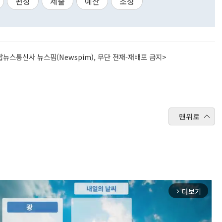
편성
제출
예산
조성
뉴스통신사 뉴스핌(Newspim), 무단 전재-재배포 금지>
맨위로
더보기
arrow_forward_ios