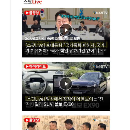
스팟
Live
[스팟Live] 李대통령 "국가폭력 피해자, 국가
가 치유해야…국가 책임 유효기간 없어"｜
26.08.07 국가폭력 피해자 위로 오찬
[스팟Live] 일상에서 장점이 더 돋보이는 '전
기 패밀리 SUV' 볼보 EX90