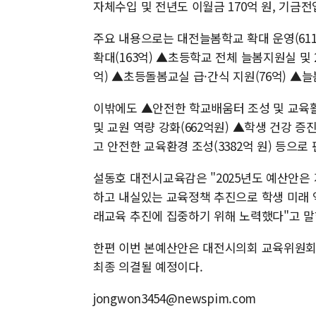
자체수입 및 전년도 이월금 170억 원, 기금전입
주요 내용으로는 대전늘봄학교 확대 운영(611
확대(163억) ▲초등학교 전체 늘봄지원실 및 2
억) ▲초등돌봄교실 급·간식 지원(76억) ▲늘
이밖에도 ▲안전한 학교배움터 조성 및 교육활
및 교원 역량 강화(662억원) ▲학생 건강 증
고 안전한 교육환경 조성(3382억 원) 등으로
설동호 대전시교육감은 "2025년도 예산안은
하고 내실있는 교육정책 추진으로 학생 미래 
래교육 추진에 집중하기 위해 노력했다"고 
한편 이번 본예산안은 대전시의회 교육위원회
최종 의결될 예정이다.
jongwon3454@newspim.com