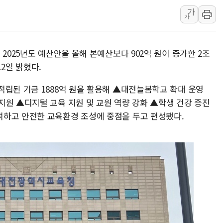
뉴욕증시 개장 전 특징주...아틀라시안·클
가
가
보훈부, 미 DPAA와 MOU… "6·25 미군 실
트럼프 "금리 내려야"…파월 때와 달리 워시엔
특정 정치인 측근 포항시 정책특보 내정설...포
2025년도 예산안을 올해 본예산보다 902억 원이 증가한 2조
2일 밝혔다.
李 "해남 태양광, 대한민국 다음 100년 밑거
李 대통령, '6시간 마라톤 부동산 2차 회의'
적립된 기금 1888억 원을 활용해 ▲대전늘봄학교 확대 운영
트럼프, 中 겨냥 폴리실리콘 관세 15% 부과
지원 ▲디지털 교육 지원 및 교원 역량 강화 ▲학생 건강 증진
[사진] 빈살만과 에르도안의 만남
적하고 안전한 교육환경 조성에 중점을 두고 편성됐다.
이란와이어 "이란 최고지도자 위독…곧 사망
남동발전, 해남군에 국내 최대 규모 400MW 