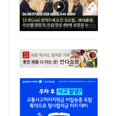
[스팟Live] 한자리에 모인 장군들...李대통령,
이상렬 대장 등 진급 장성 4명에 삼정검 수치
직접 수여｜26.08.07 장성 진급·삼정검 수치
수여식