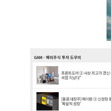
GAM
- 해외주식 투자 도우미
프론트도어 ② 사상 최고가 경신
곡점 지났다"
[홍콩 대장주] 메이퇀 ③ 신성장
'폭발적 성장'