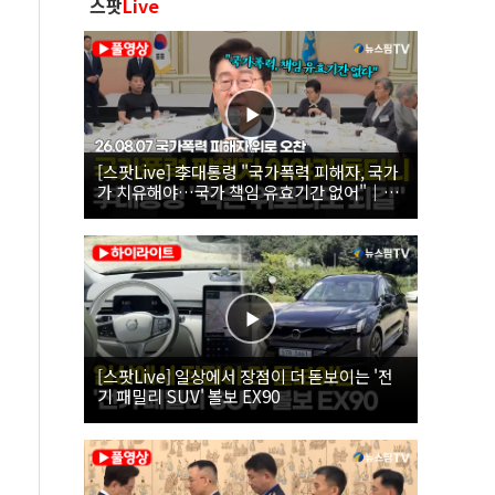
스팟
Live
[스팟Live] 李대통령 "국가폭력 피해자, 국가
가 치유해야…국가 책임 유효기간 없어"｜
26.08.07 국가폭력 피해자 위로 오찬
[스팟Live] 일상에서 장점이 더 돋보이는 '전
기 패밀리 SUV' 볼보 EX90