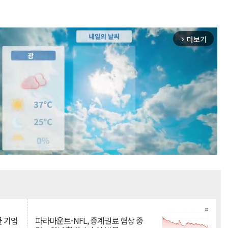
더보기
arrow_forward_ios
Mute
물 기업
파라마운트-NFL, 중계권료 협상 중