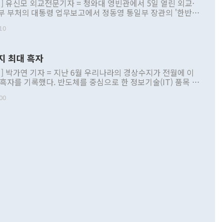
] 유신모 외교전문기자 = 청와대 영빈관에서 5일 열린 외교·
부 부처의 대통령 업무보고에서 정동영 통일부 장관의 '한반도
 구상'과 업무보고 발언이 논란을 빚고 있다. 이날 정 장관의
10
정부 내 조율을 거치지 않은 사안을 정책으로 추진하겠다고 공
는가 하면 사실 관계에 맞지 않은 설명도 있었다. 이재명 대통
로 신중을 기해 달라고 경고했고, 조현 외교부 장관은 '이상
지 최대 흑자
 근거한 비현실적 구상'이라는 비판을 내놨다. 그동안 정 장
책 관련 발언이 물의를 빚은 적은 여러 번 있지만 대통령과 유
] 박가연 기자 = 지난 6월 우리나라의 경상수지가 전월에 이
이 공개적으로 부정적 입장을 표명한 것은 이례적이다. 정 장
 흑자를 기록했다. 반도체를 중심으로 한 정보기술(IT) 품목 수
대북 접근법과 월권을 제어해야 한다는 목소리도 높아지고 있
간 상품수출이 처음으로 1000억달러를 넘어선 영향이다. [자
00
 따르
기자간담회를 하고 있다. [사진=통일부] 2026.07.23 ◆통일
 경상수지는 497억3000만달러 흑자로 집계됐다. 전월(386억
 넘어선 주장 정 장관은 이날 업무보고에서 '한반도 평화공존
)에 이어 두 달 연속 월간 기준 역대 최대 기록을 갈아치웠다.
 설명하면서 이재명 정부 2년차 핵심 과제로 상호 존중·평화
해 상반기 누적 경상수지 흑자는 1910억1000만달러를 기록
·핵 없는 한반도 등 3대 기본 방향을 제시했다. 정 장관은 "대
지 흑자를 견인한 것은 상품수지다. 6월 상품수지는 478억
언어는 멈춰야 한다"면서 주적 용어 대체를 주장했다. 지난 25
 흑자를 기록하며 전월에 이어 역대 최대를 다시 썼다. 국제수
D(완전하고 검증가능하며 되돌릴 수 없는 비핵화) 구도는 이미
수출은 1123억7000만달러로 전년 동월 대비 84.5% 증가하
했다. 또 "현 시점에서 흘러간 선(先)비핵화만 되뇌는 것은
 처음으로 1000억달러를 넘어섰다. 상품수입은 644억8000만
 데 힘이 되지 않는다"고 주장했다. 정 장관은 또 "정전 체제
6% 늘었다. 통관 기준으로는 반도체 수출이 전년 동월 대비
로 바꾸는 논의에 착수하겠다"면서 "북·미 정상회담 견인과
증했고 컴퓨터·주변기기(SSD)는 282.7% 증가했다. IT 품목
화의 동력을 확보하기 위해 최선을 다할 것"이라고 말했다. 하
.4% 늘었으며 비IT 품목도 ▲석유제품(47.5%) ▲화공품
령은 정 장관의 구상에 대부분 제동을 걸었다. 이 대통령은 "평
▲철강제품(17.9%) ▲승용차(6.1%) 등을 중심으로 18.6% 증가
 정치적으로 악용되는 측면이 있다"며 "많이 조심하셔야 한
준 수입은 ▲원자재(30.5%) ▲자본재(35.3%) ▲소비재
다. 북한을 다른 이름으로 불러야 한다는 주장에는 "표현에 꼬