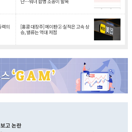
단…워너 합병 소송이 발목
 동력의
[홍콩 대장주] 메이퇀② 실적은 고속 상
승, 밸류는 역대 저점
보고 논란