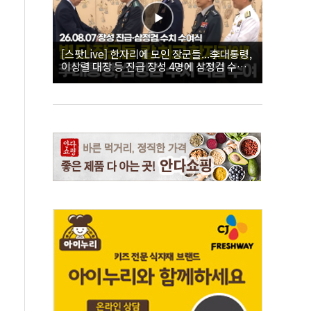
[스팟Live] 한자리에 모인 장군들...李대통령,
이상렬 대장 등 진급 장성 4명에 삼정검 수치
직접 수여｜26.08.07 장성 진급·삼정검 수치
수여식