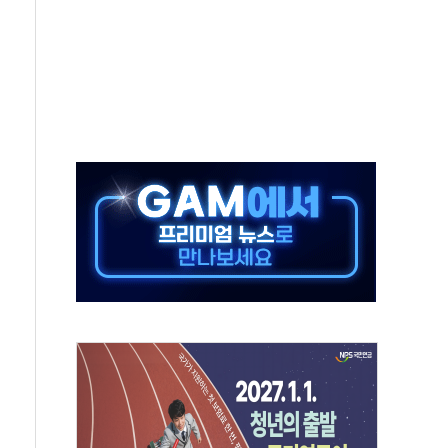
당분간 1400원 초반대 등락"
 확보' 신용해 前교정본부장 불구속 기소
원, 테네시주 경선서 낙선
 사이드카·널뛰기에 개미들 '패닉'
 반도체 EPC 추가 수주
 자사주 취득
8.5% 증가... 해외 자회사가 이끈 '더블 성장'
야청' 파장…친명계 "처절한 역사를 말장난으로" 비판
주택자 과도한 세금 부당"…소득세법 개정안 발의 예고