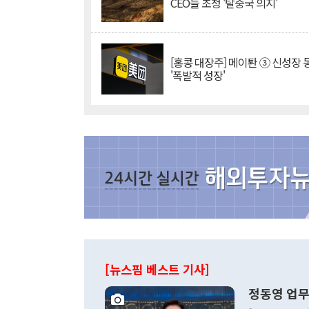
CEO들 초청 '탈중국 의지'
[홍콩 대장주] 메이퇀 ③ 신성장
'폭발적 성장'
[뉴스핌 베스트 기사]
정동영 업무