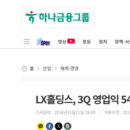
영상
포토
정치
정책·서
홈
산업
재계·경영
LX홀딩스, 3Q 영업익 
기사입력 :
2024년11월11일 18:09
최종수정 :
20