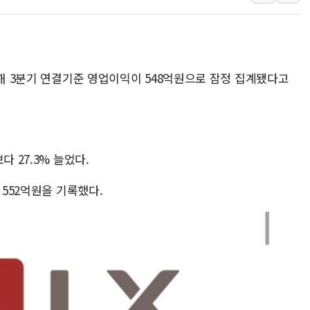
1410원대 내려간 환율, "
종합특검, '계엄 수용공간
친트럼프 오글스 미 하원의
올해 3분기 연결기준 영업이익이 548억원으로 잠정 집계됐다고
"주식이야 코인이야"…연속
에쓰씨엔지니어링, 큐니티와
애드포러스, 30억원 규모
롯데웰푸드, 2분기 영업익 8
 27.3% 늘었다.
이성윤 '호남 민심은 주석
나경원 의원 "장기보유 1
 552억원을 기록했다.