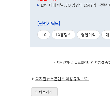
LX인터내셔널, 3Q 영업익 1547억…전년비
[관련키워드]
LX
LX홀딩스
영업이익
매
<저작권자(c) 글로벌리더의 지름길 종합
디지털뉴스콘텐츠 이용규칙 보기
뒤로가기