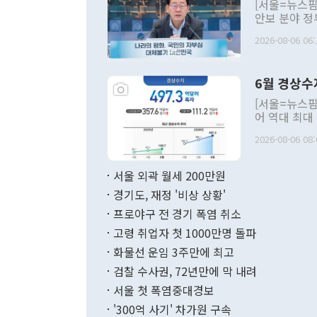
[서울=뉴스핌
안보 분야 정
평화공존 발전
2026-08-06 06:
발언 중에는 
언한 것이 있
령은 공개적으
6월 경상수
주의적 희망에
관의 대북 정
[서울=뉴스핌
관 부처 장관
어 역대 최대
관의 무리한 
출 호조로 월
다. [정동영 통일부 장관이 지난달 23일 오후 서울 종로구 정부서울청사에
2026-08-06 08:
료=한국은행] 한국은행이 6일 발표한 '2026년 6월 국제수지(잠정)'에
서 취임 1주년 
면 지난 6월
부 장관 권한
1000만달러
서울 외곽 월세 200만원
발전 구상'을
이에 따라 올
적 갈등 해결
경기도, 재정 '비상 상황'
했다. 경상수
결과 혐오의 
9000만달러
프로야구 전 경기 폭염 취소
년간의 CVI
지 기준 상품
고령 취업자 첫 1000만명 돌파
무너졌다고도 
며 월간 기준
현실을 바꾸는
달러로 38.
화물선 운임 3주만에 최고
를 평화 체제
196.9% 급
검찰 수사권, 72년만에 막 내려
함께 4자 대
수출은 160
지만 이 대통
서울 첫 폭염중대경보
(18.6%) 
화공존 정책이
했다. 통관 기
'300억 사기' 차가원 구속
다"고 지적했