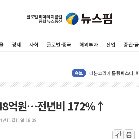
울
경제
사회
글로벌·중국
해외투자
산업
증권·
보름째 잠 못 드는 서울…3
미일 환율공조 뒷말 무성.
우유자조금, 노인복지관 찾
더본코리아 롤링파스타, 파
속보
4자 연합 균열에 분쟁 재
금호석유화학, 2분기 영업
CJ올리브영 흔드는 '신흥
548억원…전년비 172%↑
"PAFC만으론 어렵다"…
임대사업자, 등록임대 세제
24년11월11일 18:09
대우건설, 50대 이강석 대
가
가
비츠로넥스텍, 한화에어로스