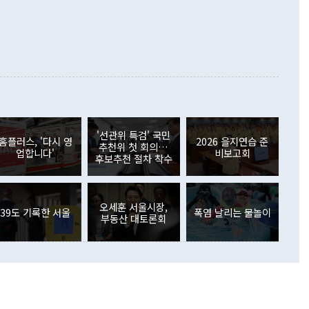
가 모두 늘었다. 서비스수지는 12억9000만달러 적자를 기록해 전
정쟁으로 휘몰아 들어가면 원래 하고자 했던 데에서 오히려 나
000만달러)보다 적자 폭이 확대됐다. 여행수지는 외국인 입국자
래될 수 있다"고 경고했다. 이 대통령은 남북 신뢰 구축을 위해
증료 인상 등에 따른 출국자 감소로 4억4000만달러 흑자를
합의를 선제적으로 복원해야 한다는 정 장관의 주장에 대해서도
지식재산권사용료수지는 전월 흑자에서 4억4000만달러 적자
대로 하는 게 과연 한반도의 평화와 안정에 플러스냐, 결론적
 본원소득수지는 배당소득을 중심으로 32억7000만달러 흑자
이 들 때도 있다"며 부정적으로 반응했다. 조현 외교부 장
월(21억7000만달러)보다 흑자 폭이 확대됐다. 배당소득수지
 사후 브리핑에서 정 장관이 언급한 '4자 회담'에 대해 "이상
이 늘어난 데다 전월 분기배당에 따른 기저효과로 배당지급이
 어떤 희망이라 하더라도 그건 아직 조율되지 않은 방법"이
6000만달러 흑자를 나타냈다. 금융계정 순자산은 6월 중 467
들께서 디스카운트해 주시면 좋겠다"고 선을 그었다. 정 장관
러 증가해 월간 기준 역대 최대 증가 폭을 기록했다. 종전 최대
아 블라디보스토크에서 열리는 '동방경제포럼(EEF)'을 언급하
월(369억9000만달러)을 넘어선 것이다. 직접투자에서는 내국
원에서 (참석을) 검토하고 있다"고 발언한 데 대해서도 조 장관
가 80억1000만달러, 외국인의 국내투자가 46억3000만달러
'선관위 특검' 국민
외교부의 몫"이라며 "아직 거기까지 진도가 나가지 않았다"고
홈플러스, '다시 영
2026 을지연습 준
. 증권투자에서는 외국인의 국내 주식 매도세가 이어졌다. 외
추천위 첫 회의…
업합니다'
비보고회
장관이 이날 소개한 대북 구상과 설명은 정부 내 조율을 거치지
주식 투자는 차익실현 매도 등의 영향으로 316억1000만달러
후보추천 절차 착수
서 문제가 있다. 특히 주적 표현 대체와 국호 사용, 9·19 군
(-310억5000만달러)에 이어 역대 최대 순매도 기록을 다시
 4자회담 추진 등은 통일부 장관이 결정할 사안이 아니어서 월
국인의 국내 채권투자는 세계국채지수(WGBI) 자금 유입에도
이 나오고 있다. 이 대통령은 정 장관의 업무보고를 듣고 난
도래 영향으로 증가 폭이 줄어든 52억9000만달러를 기록했
무보고에 발표했다고 승인난 건 아니다"라고 재차 확인했다. 정
오세훈 서울시장,
 해외 증권투자는 주식을 중심으로 35억6000만달러 증가했
39도 기록한 서울
폭염 날리는 물놀이
부동산 대토론회
통은 "정 장관의 발언 내용은 대부분 국가안전보장회의(NSC)
newspim.com
된 사안이 아닌 정 장관의 개인적 생각에 가깝다"며 "안보 관
이 정부의 공식 정책이 아닌 사안을 추진하겠다고 업무보고를
 면전에서 '국군통수권자가 나서야 한다'고 주장한 것은 심각
 5일 청와대 영빈관에서 열린 통일
 외교 안보 부처 업무보고에서 발언하고 있다. [사진=청와대]