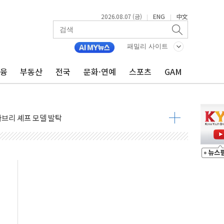
2026.08.07 (금)
ENG
中文
|
|
패밀리 사이트
금융
부동산
전국
문화·연예
스포츠
GAM
0도 열대야에 피로 누적 '건강 적신호'
.."맘대로 팔지도 못하는데 무슨 기축통화"
아 어르신 우유 지원 점검
브리 셰프 모델 발탁
점화 조짐…한미 지배구조 다시 요동
익 4배 '껑충'…전부문 약진
 강자' 다이소·시코르…뷰티 유통 지각변동 본격화
두산퓨얼셀, SOFC에 사활
혜택 축소에 반발…"정책 신뢰 뒤집어"
표 전면에...임원·조직 대대적 개편 예고
페이스와 '누리호 5기분 엔진 구성품' 수주