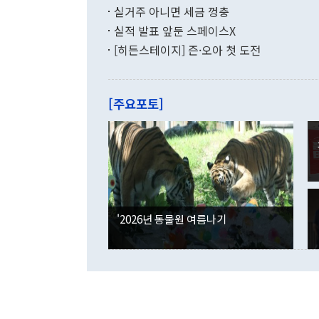
(16.4%)
투리가 잡혀 
실거주 아니면 세금 껑충
월(-10억9
쁜 상황이 초
증가와 유류할
실적 발표 앞둔 스페이스X
9·19 군사
기록했지만 
[히든스테이지] 즌·오아 첫 도전
"우리의 선의
로 전환됐다.
으로 약간의 의문
를 기록해 전
관은 업무보고
는 배당수입
주의에 근거한
줄면서 25억
[주요포토]
라며 "여러분
억1000만달
이 9월 러시
였던 올해 3
며 "정부 차
인의 해외투자
은 "그것은 
각각 증가했다
잘랐다. 정 
국인의 국내 
않았다는 점에
감소하며 전월
사합의 복원,
경신했다. 외
권이라는 지적
분기 말 만기
뒤 "여기 업
다. 내국인의
'2026년 동물원 여름나기
부의 한 소식
다. eoyn2@
를 거쳐 결정
련 부처 장관
하고 대통령의
한 문제"라고 지적했다. 이재명 대통령이
외교 국방 등
2026.08.05 ◆시대착오적 접근, 대북 인식 오류 더욱 문제인 것은 정 장관