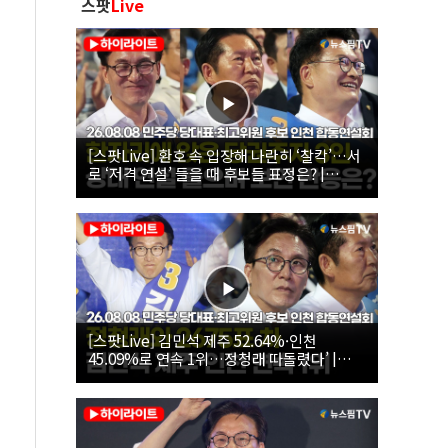
스팟
Live
[스팟Live] 환호 속 입장해 나란히 ‘찰칵’…서
로 ‘저격 연설’ 들을 때 후보들 표정은? |
26.08.08 더불어민주당 당대표·최고위원 후
보 인천 합동연설회
[스팟Live] 김민석 제주 52.64%·인천
45.09%로 연속 1위…정청래 따돌렸다’ |
26.08.08 더불어민주당 당대표·최고위원 후
보 인천 합동연설회