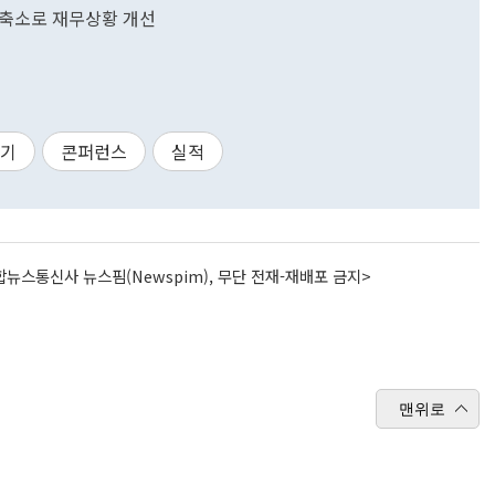
자 축소로 재무상황 개선
분기
콘퍼런스
실적
뉴스통신사 뉴스핌(Newspim), 무단 전재-재배포 금지>
맨위로