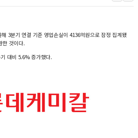
李대통령 "결혼 때문에 손해 
여수 오동도 인근 해상서 모
추미애, '위안부' 피해자 기림
올해 3분기 연결 기준 영업손실이 4136억원으로 잠정 집계됐
인천 선재도 갯벌서 해루질 중
환한 것이다.
인천서 말다툼 중 어머니 흉기
'화합' 꺼낸 김민석에 '뻔뻔
기 대비 5.6% 증가했다.