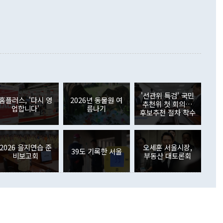
정쟁으로 휘몰아 들어가면 원래 하고자 했던 데에서 오히려 나
000만달러)보다 적자 폭이 확대됐다. 여행수지는 외국인 입국자
래될 수 있다"고 경고했다. 이 대통령은 남북 신뢰 구축을 위해
증료 인상 등에 따른 출국자 감소로 4억4000만달러 흑자를
합의를 선제적으로 복원해야 한다는 정 장관의 주장에 대해서도
지식재산권사용료수지는 전월 흑자에서 4억4000만달러 적자
대로 하는 게 과연 한반도의 평화와 안정에 플러스냐, 결론적
 본원소득수지는 배당소득을 중심으로 32억7000만달러 흑자
이 들 때도 있다"며 부정적으로 반응했다. 조현 외교부 장
월(21억7000만달러)보다 흑자 폭이 확대됐다. 배당소득수지
 사후 브리핑에서 정 장관이 언급한 '4자 회담'에 대해 "이상
이 늘어난 데다 전월 분기배당에 따른 기저효과로 배당지급이
 어떤 희망이라 하더라도 그건 아직 조율되지 않은 방법"이
6000만달러 흑자를 나타냈다. 금융계정 순자산은 6월 중 467
들께서 디스카운트해 주시면 좋겠다"고 선을 그었다. 정 장관
러 증가해 월간 기준 역대 최대 증가 폭을 기록했다. 종전 최대
아 블라디보스토크에서 열리는 '동방경제포럼(EEF)'을 언급하
월(369억9000만달러)을 넘어선 것이다. 직접투자에서는 내국
원에서 (참석을) 검토하고 있다"고 발언한 데 대해서도 조 장관
가 80억1000만달러, 외국인의 국내투자가 46억3000만달러
'선관위 특검' 국민
외교부의 몫"이라며 "아직 거기까지 진도가 나가지 않았다"고
홈플러스, '다시 영
2026년 동물원 여
. 증권투자에서는 외국인의 국내 주식 매도세가 이어졌다. 외
추천위 첫 회의…
업합니다'
름나기
장관이 이날 소개한 대북 구상과 설명은 정부 내 조율을 거치지
주식 투자는 차익실현 매도 등의 영향으로 316억1000만달러
후보추천 절차 착수
서 문제가 있다. 특히 주적 표현 대체와 국호 사용, 9·19 군
(-310억5000만달러)에 이어 역대 최대 순매도 기록을 다시
 4자회담 추진 등은 통일부 장관이 결정할 사안이 아니어서 월
국인의 국내 채권투자는 세계국채지수(WGBI) 자금 유입에도
이 나오고 있다. 이 대통령은 정 장관의 업무보고를 듣고 난
도래 영향으로 증가 폭이 줄어든 52억9000만달러를 기록했
무보고에 발표했다고 승인난 건 아니다"라고 재차 확인했다. 정
2026 을지연습 준
오세훈 서울시장,
 해외 증권투자는 주식을 중심으로 35억6000만달러 증가했
39도 기록한 서울
비보고회
부동산 대토론회
통은 "정 장관의 발언 내용은 대부분 국가안전보장회의(NSC)
newspim.com
된 사안이 아닌 정 장관의 개인적 생각에 가깝다"며 "안보 관
이 정부의 공식 정책이 아닌 사안을 추진하겠다고 업무보고를
 면전에서 '국군통수권자가 나서야 한다'고 주장한 것은 심각
 5일 청와대 영빈관에서 열린 통일
 외교 안보 부처 업무보고에서 발언하고 있다. [사진=청와대]
장이 현 시점에서 이미 참고가 될 수 없는 과거의 경험 또는 사