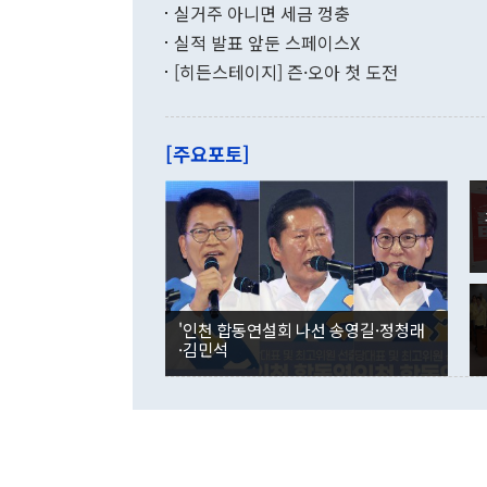
투리가 잡혀 
실거주 아니면 세금 껑충
월(-10억9
쁜 상황이 초
증가와 유류할
실적 발표 앞둔 스페이스X
9·19 군사
기록했지만 
[히든스테이지] 즌·오아 첫 도전
"우리의 선의
로 전환됐다.
으로 약간의 의문
를 기록해 전
관은 업무보고
는 배당수입
주의에 근거한
줄면서 25억
[주요포토]
라며 "여러분
억1000만달
이 9월 러시
였던 올해 3
며 "정부 차
인의 해외투자
은 "그것은 
각각 증가했다
잘랐다. 정 
국인의 국내 
않았다는 점에
감소하며 전월
사합의 복원,
경신했다. 외
권이라는 지적
분기 말 만기
뒤 "여기 업
다. 내국인의
'인천 합동연설회 나선 송영길·정청래
부의 한 소식
다. eoyn2@
·김민석
를 거쳐 결정
련 부처 장관
하고 대통령의
한 문제"라고 지적했다. 이재명 대통령이
외교 국방 등
2026.08.05 ◆시대착오적 접근, 대북 인식 오류 더욱 문제인 것은 정 장관
의 이같은 주