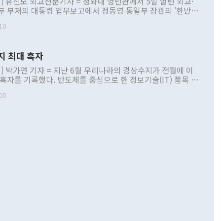
] 유신모 외교전문기자 = 청와대 영빈관에서 5일 열린 외교·
부 부처의 대통령 업무보고에서 정동영 통일부 장관의 '한반도
 구상'과 업무보고 발언이 논란을 빚고 있다. 이날 정 장관의
10
정부 내 조율을 거치지 않은 사안을 정책으로 추진하겠다고 공
는가 하면 사실 관계에 맞지 않은 설명도 있었다. 이재명 대통
로 신중을 기해 달라고 경고했고, 조현 외교부 장관은 '이상
지 최대 흑자
 근거한 비현실적 구상'이라는 비판을 내놨다. 그동안 정 장
책 관련 발언이 물의를 빚은 적은 여러 번 있지만 대통령과 유
] 박가연 기자 = 지난 6월 우리나라의 경상수지가 전월에 이
이 공개적으로 부정적 입장을 표명한 것은 이례적이다. 정 장
 흑자를 기록했다. 반도체를 중심으로 한 정보기술(IT) 품목 수
대북 접근법과 월권을 제어해야 한다는 목소리도 높아지고 있
간 상품수출이 처음으로 1000억달러를 넘어선 영향이다. [자
00
 따르
기자간담회를 하고 있다. [사진=통일부] 2026.07.23 ◆통일
 경상수지는 497억3000만달러 흑자로 집계됐다. 전월(386억
 넘어선 주장 정 장관은 이날 업무보고에서 '한반도 평화공존
)에 이어 두 달 연속 월간 기준 역대 최대 기록을 갈아치웠다.
 설명하면서 이재명 정부 2년차 핵심 과제로 상호 존중·평화
해 상반기 누적 경상수지 흑자는 1910억1000만달러를 기록
·핵 없는 한반도 등 3대 기본 방향을 제시했다. 정 장관은 "대
지 흑자를 견인한 것은 상품수지다. 6월 상품수지는 478억
언어는 멈춰야 한다"면서 주적 용어 대체를 주장했다. 지난 25
 흑자를 기록하며 전월에 이어 역대 최대를 다시 썼다. 국제수
D(완전하고 검증가능하며 되돌릴 수 없는 비핵화) 구도는 이미
수출은 1123억7000만달러로 전년 동월 대비 84.5% 증가하
했다. 또 "현 시점에서 흘러간 선(先)비핵화만 되뇌는 것은
 처음으로 1000억달러를 넘어섰다. 상품수입은 644억8000만
 데 힘이 되지 않는다"고 주장했다. 정 장관은 또 "정전 체제
6% 늘었다. 통관 기준으로는 반도체 수출이 전년 동월 대비
로 바꾸는 논의에 착수하겠다"면서 "북·미 정상회담 견인과
증했고 컴퓨터·주변기기(SSD)는 282.7% 증가했다. IT 품목
화의 동력을 확보하기 위해 최선을 다할 것"이라고 말했다. 하
.4% 늘었으며 비IT 품목도 ▲석유제품(47.5%) ▲화공품
령은 정 장관의 구상에 대부분 제동을 걸었다. 이 대통령은 "평
▲철강제품(17.9%) ▲승용차(6.1%) 등을 중심으로 18.6% 증가
 정치적으로 악용되는 측면이 있다"며 "많이 조심하셔야 한
준 수입은 ▲원자재(30.5%) ▲자본재(35.3%) ▲소비재
다. 북한을 다른 이름으로 불러야 한다는 주장에는 "표현에 꼬
가 모두 늘었다. 서비스수지는 12억9000만달러 적자를 기록해 전