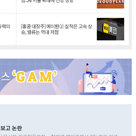
점...AI 지출 확대에 전망 상향
 동력의
[홍콩 대장주] 메이퇀② 실적은 고속 상
승, 밸류는 역대 저점
보고 논란