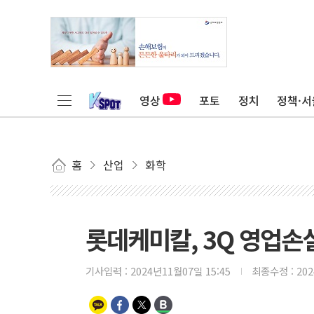
영상
포토
정치
정책·서
홈
산업
화학
롯데케미칼, 3Q 영업손
기사입력 :
2024년11월07일 15:45
최종수정 :
20