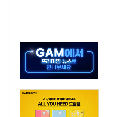
보는 일 없게"…'결혼 페널티' 22개 과제 손본다
터보트 전복…1명 사망·1명 실종
의 날 참석..."국제적 시민 연대로 목소리 내야"
 실종 60대 나흘만에 숨진 채 발견
 살해 10대 아들 체포
' 받아친 정청래…제주 연설서 신경전 고조