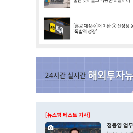
불안 잦아들고 낙관론 되살아나
[홍콩 대장주] 메이퇀 ③ 신성장
'폭발적 성장'
[뉴스핌 베스트 기사]
정동영 업무