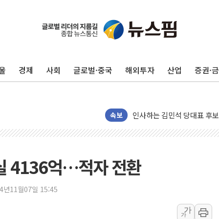
포항시 재난예산 40억 긴급 
울진·영덕 '호우특보'-포항 '
[종합] 김민석, 정청래에 '0.86
울
경제
사회
글로벌·중국
해외투자
산업
증권·
인천 합동연설회 나선 송영길
김민석, 2주차 제주·인천 경선서
인사하는 김민석 당대표 후보
[속보] 민주, 제주·인천 경선 결
속보
[속보] 민주, 인천 경선 결과 발
[속보] 민주, 제주 경선 결과 발
이번주 국내 주요 금융일정(8.1
실 4136억…적자 전환
美, 이란전 출구전략 만지작
강릉·동해·삼척 시간당 최대 
24년11월07일 15:45
폐기물 수거하다 참변…60대
가
가
서울 중랑구 주택가서 흉기 난