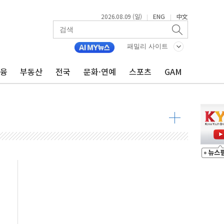
2026.08.09 (일)
ENG
中文
|
|
투입…고수온 양식장 복구·지원 '총력'
산사태 주의보'...경북도, 호우 피해·통제구간 없어
패밀리 사이트
%p' 차 재역전 성공...金 45.42% vs 鄭 44.56%
금융
부동산
전국
문화·연예
스포츠
GAM
·정청래·김민석 당대표 후보
 정청래에 승리...47.75% vs 42.08%
과 발표...김민석 47.75% 정청래 42.08%
표...김민석 45.09% 정청래 43.27% 송영길 11.63%
표...김민석 52.64% 정청래 39.89% 송영길 7.47%
0~8.14)
…공습 한계·탄약 부족 현실화
50㎜ 폭우…강원 동해안 강한 비 이어져
 환경미화원 수거차에 치여 사망
동…60대 남성 2명 숨져