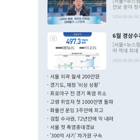
[서울=뉴스핌
안보 분야 정
평화공존 발전
2026-08-06 06:
발언 중에는 
언한 것이 있
령은 공개적으
6월 경상수
주의적 희망에
관의 대북 정
[서울=뉴스핌
관 부처 장관
어 역대 최대
관의 무리한 
출 호조로 월
다. [정동영 통일부 장관이 지난달 23일 오후 서울 종로구 정부서울청사에
2026-08-06 08:
료=한국은행] 한국은행이 6일 발표한 '2026년 6월 국제수지(잠정)'에
서 취임 1주년 
면 지난 6월
부 장관 권한
1000만달러
서울 외곽 월세 200만원
발전 구상'을
이에 따라 올
적 갈등 해결
경기도, 재정 '비상 상황'
했다. 경상수
결과 혐오의 
9000만달러
프로야구 전 경기 폭염 취소
년간의 CVI
지 기준 상품
고령 취업자 첫 1000만명 돌파
무너졌다고도 
며 월간 기준
현실을 바꾸는
달러로 38.
화물선 운임 3주만에 최고
를 평화 체제
196.9% 급
검찰 수사권, 72년만에 막 내려
함께 4자 대
수출은 160
지만 이 대통
서울 첫 폭염중대경보
(18.6%) 
화공존 정책이
했다. 통관 기
'300억 사기' 차가원 구속
다"고 지적했
(16.4%)