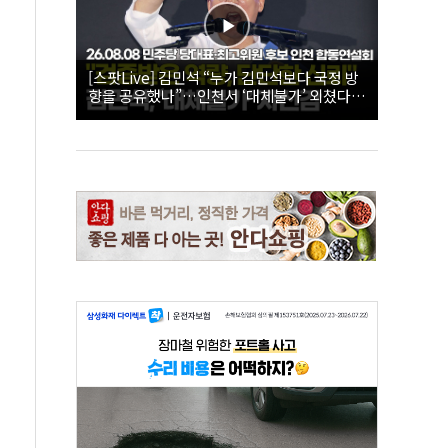
[스팟Live] 김민석 “누가 김민석보다 국정 방
향을 공유했나”…인천서 ‘대체불가’ 외쳤다 |
26.08.08 더불어민주당 당대표·최고위원 후
보 인천 합동연설회