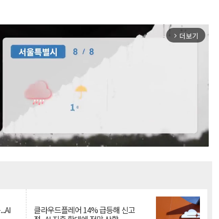
더보기
arrow_forward_ios
Mute
.AI
클라우드플레어 14% 급등해 신고