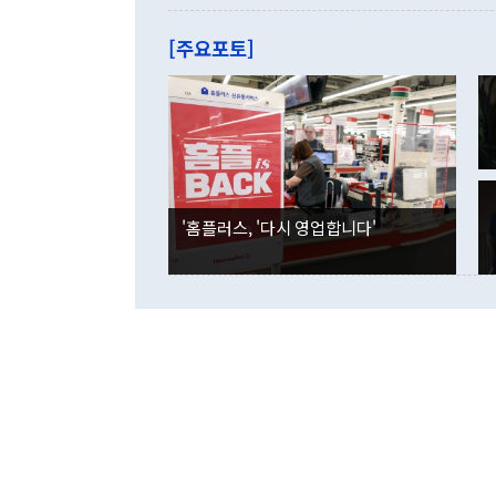
관은 업무보고
는 배당수입
주의에 근거한
줄면서 25억
[주요포토]
라며 "여러분
억1000만달
이 9월 러시
였던 올해 3
며 "정부 차
인의 해외투자
은 "그것은 
각각 증가했다
잘랐다. 정 
국인의 국내 
않았다는 점에
감소하며 전월
사합의 복원,
경신했다. 외
권이라는 지적
분기 말 만기
뒤 "여기 업
다. 내국인의
'홈플러스, '다시 영업합니다'
부의 한 소식
다. eoyn2@
를 거쳐 결정
련 부처 장관
하고 대통령의
한 문제"라고 지적했다. 이재명 대통령이
외교 국방 등
2026.08.05 ◆시대착오적 접근, 대북 인식 오류 더욱 문제인 것은 정 장관
의 이같은 주
실과 다른 인
격히 변화하고
못하고 있다는
되뇌는 것은 
법을 호도하고