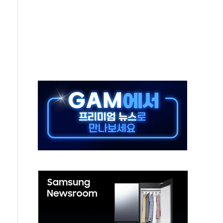
세
엘·이란 위협에 맞설 자체 억지력 강화
동
톱'… 美 해상봉쇄 영향
각
체주 '활짝'