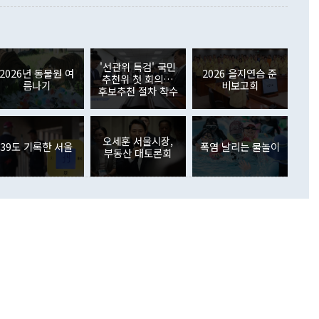
 사후 브리핑에서 정 장관이 언급한 '4자 회담'에 대해 "이상
이 늘어난 데다 전월 분기배당에 따른 기저효과로 배당지급이
 어떤 희망이라 하더라도 그건 아직 조율되지 않은 방법"이
6000만달러 흑자를 나타냈다. 금융계정 순자산은 6월 중 467
들께서 디스카운트해 주시면 좋겠다"고 선을 그었다. 정 장관
러 증가해 월간 기준 역대 최대 증가 폭을 기록했다. 종전 최대
아 블라디보스토크에서 열리는 '동방경제포럼(EEF)'을 언급하
월(369억9000만달러)을 넘어선 것이다. 직접투자에서는 내국
원에서 (참석을) 검토하고 있다"고 발언한 데 대해서도 조 장관
가 80억1000만달러, 외국인의 국내투자가 46억3000만달러
'선관위 특검' 국민
외교부의 몫"이라며 "아직 거기까지 진도가 나가지 않았다"고
2026년 동물원 여
2026 을지연습 준
. 증권투자에서는 외국인의 국내 주식 매도세가 이어졌다. 외
추천위 첫 회의…
름나기
비보고회
장관이 이날 소개한 대북 구상과 설명은 정부 내 조율을 거치지
주식 투자는 차익실현 매도 등의 영향으로 316억1000만달러
후보추천 절차 착수
서 문제가 있다. 특히 주적 표현 대체와 국호 사용, 9·19 군
(-310억5000만달러)에 이어 역대 최대 순매도 기록을 다시
 4자회담 추진 등은 통일부 장관이 결정할 사안이 아니어서 월
국인의 국내 채권투자는 세계국채지수(WGBI) 자금 유입에도
이 나오고 있다. 이 대통령은 정 장관의 업무보고를 듣고 난
도래 영향으로 증가 폭이 줄어든 52억9000만달러를 기록했
무보고에 발표했다고 승인난 건 아니다"라고 재차 확인했다. 정
오세훈 서울시장,
 해외 증권투자는 주식을 중심으로 35억6000만달러 증가했
39도 기록한 서울
폭염 날리는 물놀이
부동산 대토론회
통은 "정 장관의 발언 내용은 대부분 국가안전보장회의(NSC)
newspim.com
된 사안이 아닌 정 장관의 개인적 생각에 가깝다"며 "안보 관
이 정부의 공식 정책이 아닌 사안을 추진하겠다고 업무보고를
 면전에서 '국군통수권자가 나서야 한다'고 주장한 것은 심각
 5일 청와대 영빈관에서 열린 통일
 외교 안보 부처 업무보고에서 발언하고 있다. [사진=청와대]
장이 현 시점에서 이미 참고가 될 수 없는 과거의 경험 또는 사
식에 기반하고 있다는 것이다. 정 장관이 주장하는 구상은 급
 있는 북한의 전략과 한반도 및 국제 정세를 전혀 반영하지
 비판이 제기되고 있다. 정 장관이 "흘러간 선(先)비핵화만
현실을 바꾸지 못한다"고 언급한 것은 지금까지의 대북 접근
 있다. 북핵 위기 발발 이후 지금까지 모든 핵 협상에서 한국