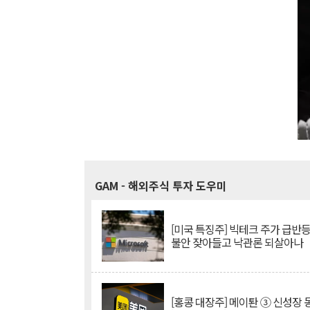
GAM
- 해외주식 투자 도우미
[미국 특징주] 빅테크 주가 급반등..
불안 잦아들고 낙관론 되살아나
[홍콩 대장주] 메이퇀 ③ 신성장