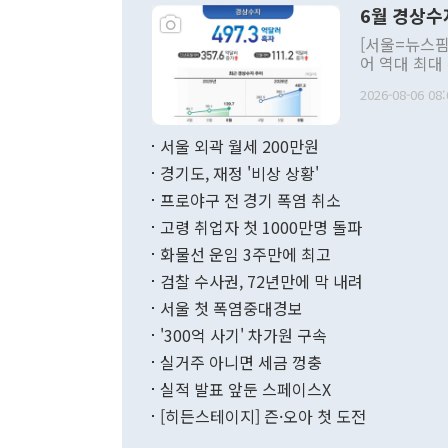
6월 경상수
주의적 희망에
관의 대북 정
[서울=뉴스핌
관 부처 장관
어 역대 최대
관의 무리한 
출 호조로 월
다. [정동영 통일부 장관이 지난달 23일 오후 서울 종로구 정부서울청사에
2026-08-06 08:
료=한국은행] 한국은행이 6일 발표한 '2026년 6월 국제수지(잠정)'에
서 취임 1주년 
면 지난 6월
부 장관 권한
1000만달러
서울 외곽 월세 200만원
발전 구상'을
이에 따라 올
적 갈등 해결
경기도, 재정 '비상 상황'
했다. 경상수
결과 혐오의 
9000만달러
프로야구 전 경기 폭염 취소
년간의 CVI
지 기준 상품
고령 취업자 첫 1000만명 돌파
무너졌다고도 
며 월간 기준
현실을 바꾸는
달러로 38.
화물선 운임 3주만에 최고
를 평화 체제
196.9% 급
검찰 수사권, 72년만에 막 내려
함께 4자 대
수출은 160
지만 이 대통
서울 첫 폭염중대경보
(18.6%) 
화공존 정책이
했다. 통관 기
'300억 사기' 차가원 구속
다"고 지적했
(16.4%)
투리가 잡혀 
실거주 아니면 세금 껑충
월(-10억9
쁜 상황이 초
증가와 유류할
실적 발표 앞둔 스페이스X
9·19 군사
기록했지만 
[히든스테이지] 즌·오아 첫 도전
"우리의 선의
로 전환됐다.
으로 약간의 의문
를 기록해 전