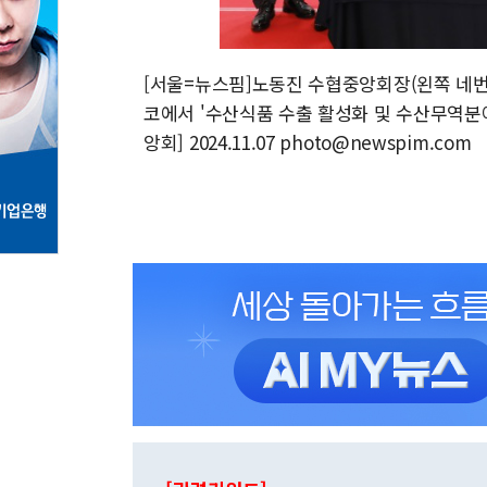
[서울=뉴스핌]노동진 수협중앙회장(왼쪽 네
코에서 '수산식품 수출 활성화 및 수산무역분
앙회] 2024.11.07 photo@newspim.com