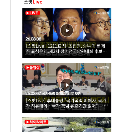
스팟
Live
[스팟Live] ‘1211표 차’ 초접전, 승부 가를 제
주 표심은?...제3차 정기전국당원대회 후보자
제주 합동연설회 생중계 | 26.08.08
[스팟Live] 李대통령 "국가폭력 피해자, 국가
가 치유해야…국가 책임 유효기간 없어"｜
26.08.07 국가폭력 피해자 위로 오찬