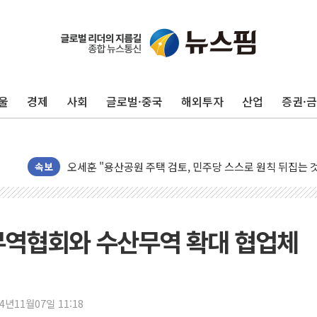
청양 밭에서 일하던 90대 숨져…온열질환 여부 조사
폭염에 車 운전면허 기능시험 오전 집중 편성…체감온도 3
울
경제
사회
글로벌·중국
해외투자
산업
증권·
李대통령, 'ISA·주가누르기 방지법' 전면 재검토 지시
'호우 특보' 경북 울진 시간당 20~30mm 강한 비...가뭄 
주말 무더위·열대야 지속…내륙 곳곳 소나기
오세훈 "용산공원 주택 검토, 민주당 스스로 원칙 뒤집는 
속보
충북 주말 무더위 지속…청주·진천 35도, 곳곳 소나기
10월 보완수사권 폐지·공소청 출범…피해자들 '범죄 사각
한상협, 업계 개인정보 보안 새판 짠다…'자율규제단체' 
무역협회와 수산무역 확대 협업체
민주당, 오늘 제주·인천 경선 발표...김민석 '재역전' vs 정
뉴욕증시, 고용 쇼크에 금리 인상 우려 후퇴…S&P500 
트럼프, 쿡 연준 이사 해임 재추진…"26일까지 의혹 소명"
24년11월07일 11:18
유럽증시, 美 고용 예상 밖 부진에 연준 금리 인상 가능성 