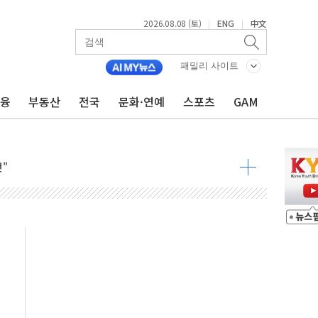
2026.08.08 (토)
ENG
中文
|
|
패밀리 사이트
8도 넘으면 중단
금융
부동산
전국
문화·연예
스포츠
GAM
해소될 듯
것"
지대' 우려
타진
청래 '격차 확대'
최고치
 요구
낮아지며 상승… STOXX 600 지수는 나흘 연속 최고치