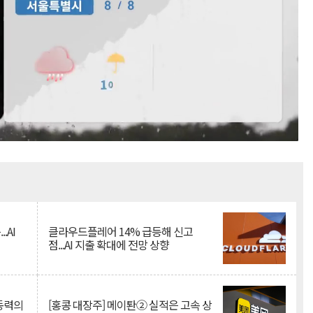
Mute
.AI
클라우드플레어 14% 급등해 신고
점...AI 지출 확대에 전망 상향
 동력의
[홍콩 대장주] 메이퇀② 실적은 고속 상