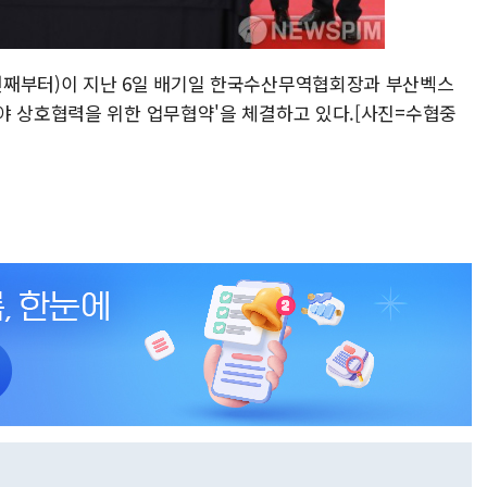
번째부터)이 지난 6일 배기일 한국수산무역협회장과 부산벡스
야 상호협력을 위한 업무협약'을 체결하고 있다.[사진=수협중