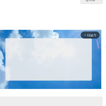
더보기
arrow_forward_ios