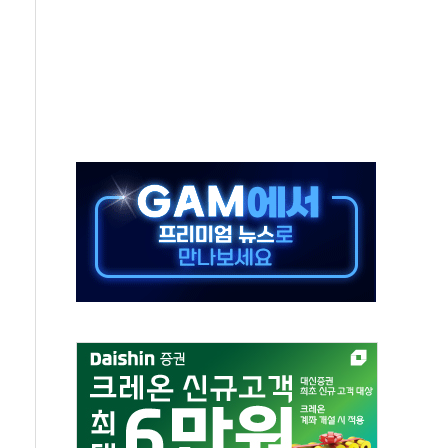
 고단열 인테리어 관심 급증"
 챙긴 경찰관 2명 송치
 대표, 자사주 매수
최대 실적에 13%대 급등
확대…신규 항공사 진입길 열려
% '생활파킹통장' 출시