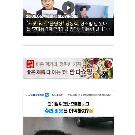
[스팟Live] *풀영상* 장동혁, 형소법 안 봤다
는 李대통령에 "역대급 망언...대통령 맞나"｜
26.08.06 국민의힘 최고위원회의