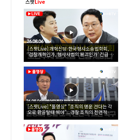
스팟
Live
[스팟Live] 개혁신당·한국형사소송법학회,
'검찰개혁인가, 형사사법의 붕괴인가' 긴급 세
미나｜26.08.06
[스팟Live] *풀영상* "조직의 명운 건다는 각
오로 환골탈태 해야"...경찰 조직의 전면적 쇄
신 촉구한 한병도 | 26.08.06 더불어민주당 정
책조정회의