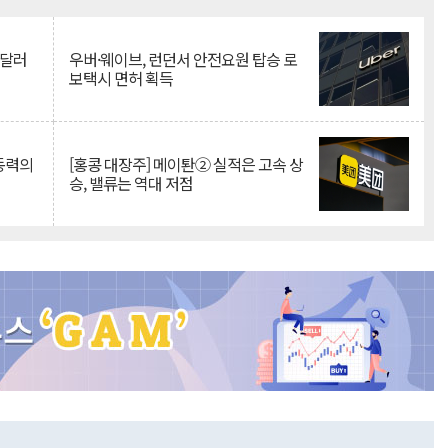
Mute
억달러
우버·웨이브, 런던서 안전요원 탑승 로
보택시 면허 획득
 동력의
[홍콩 대장주] 메이퇀② 실적은 고속 상
승, 밸류는 역대 저점