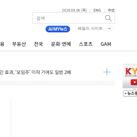
2026.08.06 (목)
ENG
中文
|
|
 담은 채권혼합 펀드 2종 출시
·하이닉스'는 사고 급등주는 팔았다
패밀리 사이트
시다발 해킹 공격...이번에도 이란 작품?
금융
부동산
전국
문화·연예
스포츠
GAM
진 AI 반도체, 메모리 넘어 밸류체인 분산 투자해야"
피 4%↓…매도 사이드카 발동
 효과, '모임주' 이자 기여도 일반 2배
 돼지국밥짬뽕' 2주간 전국 한시 판매
ADT캡스, 매장 운영·보안 통합관리 앱 출시
 클라우드 보안인증 획득
업익 2.2조 증발...하반기 '환율 역풍' 우려
남 태양광발전 '첫삽'…남동발전, 재생에너지 '앞장'
 상반기부터 본격화
혹' 축구협회 압수수색
세대 AI 메모리 기술력 과시