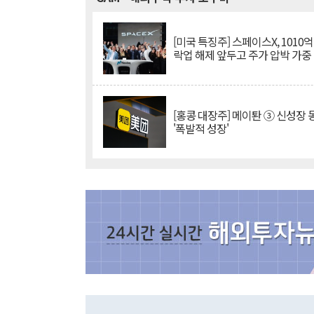
[미국 특징주] 스페이스X, 1010
락업 해제 앞두고 주가 압박 가중
[홍콩 대장주] 메이퇀 ③ 신성장
'폭발적 성장'