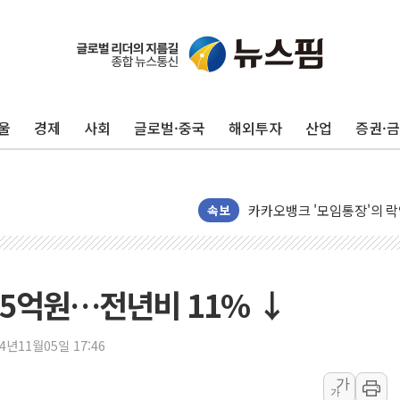
흥국자산운용, 코스닥 성장주
외국인 돌아왔지만 …'삼전
"월가 큰손들을 털어라" 동
울
경제
사회
글로벌·중국
해외투자
산업
증권·
미래에셋자산운용 "변동성 커
반도체 대형주 급락에 코스
카카오뱅크 '모임통장'의 락인
더본코리아 홍콩반점, '부산
속보
LGU+, 국내 IDaaS 최초
환율 100원 빠지면 현대차 영
95억원…전년비 11% ↓
국내 최대 400MW 규모 해
카카오, 'AI 수익화' 내년
24년11월05일 17:46
경찰, '홍명보 감독 선임 의
가
가
삼성전자, FMS 2026서 차