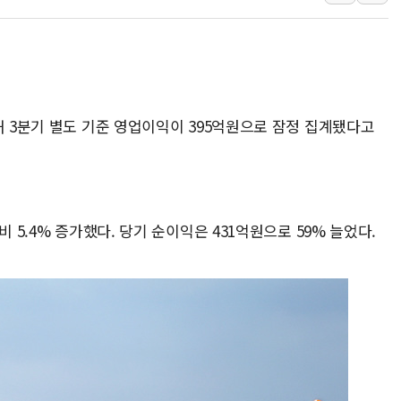
LX하우시스 "역대급 폭염에
일 안 하고 '초과근무 수당'
토마토시스템 조길주·이강찬
[특징주] 고려아연, 상반기 
해 3분기 별도 기준 영업이익이 395억원으로 잠정 집계됐다고
한·체코 항공편 주10회로 
SBI저축은행, 최고 연 7.7
 5.4% 증가했다. 당기 순이익은 431억원으로 59% 늘었다.