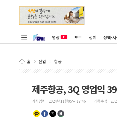
영상
포토
정치
정책·서
홈
산업
항공
제주항공, 3Q 영업익 3
기사입력 :
2024년11월05일 17:46
최종수정 :
20