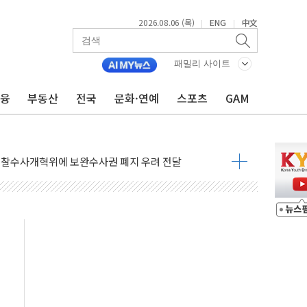
2026.08.06 (목)
ENG
中文
|
|
도체 두 종목에 코스피 '휘청'
으로 단거리 탄도미사일 발사
패밀리 사이트
…차량 3대·건물 1동 전소
금융
부동산
전국
문화·연예
스포츠
GAM
 준공 10년 이상…리뉴얼이 경쟁력 가른다
감사' 유병호 구속적부심 기각
경찰수사개혁위에 보완수사권 폐지 우려 전달
에 속수무책… 패트리엇 미사일 지원, 작년의 3분의 1
한 목사 불구속 송치
룡 2차 조사…'당정대 회의' 한동훈·방기선 수사도 속도
에 폭염 절정…서울 한낮 39도
서 불…30여분 만에 진화
' 악연으로 형사사법 틀 바꿔…국민 불안감 가중"
260억원…전년 比 21.2%↑
은 영광…지역펀드 9·10호 확정