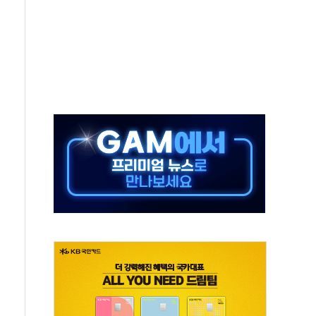
상 발사체 발사
상반기 영업이익 2조 돌파
AI 자율비행 기술로 글로벌 방산 시장 공략"
파
제한, 형평성·여론 고려해야…충분한 사회적 논의 주문"
중구서 시내버스 등 3중 추돌·1명 부상