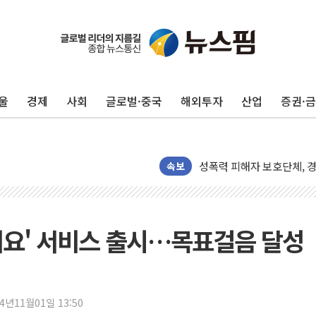
빚투·레버리지 줄었지만, 반
[2보] 북, 원산서 동해상
양주 가전제품 창고서 화재
울
경제
사회
글로벌·중국
해외투자
산업
증권·
종로·중구 오피스 78%가
법원, '관저 이전 봐주기 
성폭력 피해자 보호단체, 
우크라, 러 탄도미사일 공격
속보
"5.18은 북한 지령" 설교
[종합] 특검, '양평' 원희
[내일날씨] 절기상 '입추'
걸어요' 서비스 출시…목표걸음 달성
제천 바이오밸리 공장 옥상
개혁신당 "민주, '盧 수사
CJ온스타일, 2분기 영업익 
24년11월01일 13:50
AI 연산은 포항, 전력 저장