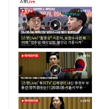
스팟
Live
[스팟Live] *풀영상* 이준석, 보완수사권 폐
지에 "민주당 개악입법, 불안감 가중시켜"｜
26.08.06 개혁신당 보완수사권 폐지 토론회
[스팟Live] '투미TV' 김제경이 내린 李정부 부
동산 정책 점수는? | 26.08.06 서울시 부동산
대토론회