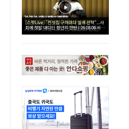
[스팟Live] "전셋집 구하려다 월세 선택"...사
회에 첫발 내디딘 청년의 한탄 | 26.08.06 서울
시 부동산 대토론회