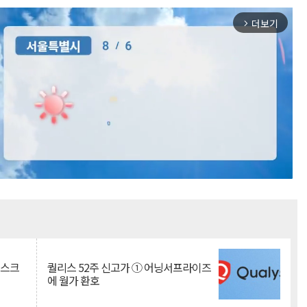
더보기
arrow_forward_ios
Mute
리스크
퀄리스 52주 신고가 ① 어닝서프라이즈
에 월가 환호