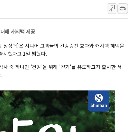
가
[속보] 북, 동해상으로 미
가
한국투자증권, 국내 최초 
[IPO] 니어스랩 "피지컬 
 더해 캐시백 제공
한패스, 월 송금 60만건 돌
李대통령 "청소년 SNS 
행장 정상혁)은 시니어 고객들의 건강증진 효과와 캐시백 혜택을
초등학교 앞서 '쾅'…대전 
 출시했다고 1일 밝혔다.
심사 중 하나인 '건강'을 위해 '걷기'를 유도하고자 출시한 서
.