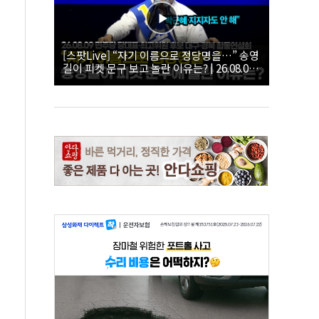
[스팟Live] “자기 이름으로 정당명을…” 송영
길이 피켓 문구 보고 놀란 이유는? | 26.08.09
더불어민주당 당대표·최고위원 후보 대구·경
북 합동연설회