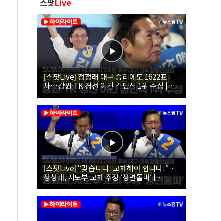
스팟
Live
[스팟Live] 정청래 대구 승리에도 1622표
차…강원·TK 경선 이긴 김민석 1위 수성 |
26.08.09 더불어민주당 당대표·최고위원 후
보 대구·경북 합동연설회
[스팟Live] “맞습니다! 교체해야 합니다!”…
정청래, 지도부 교체 주장 ‘정면돌파’ |
26.08.09 더불어민주당 당대표·최고위원 후
보 대구·경북 합동연설회