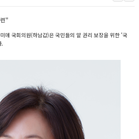
병무청, 보충역 전면 손질…
홈플러스發 대형마트 판매,
마련"
윤준병·이해민 의원, '정부
'호우·산사태 주의보' 울진 
미애 국회의원(하남갑)은 국민들의 알 권리 보장을 위한 '국
여야, 황희 '버스 하우스' 공
.
풀무원재단, '국제과학연극제
현대그린푸드 '텍사스로드하
與 "세제개편안 8월 말 당
경인고속도로서 차량 4대 연
"AI가 먼저 알아채고 고친다