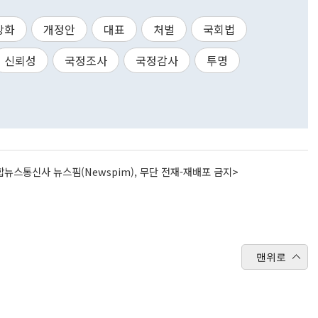
상화
개정안
대표
처벌
국회법
신뢰성
국정조사
국정감사
투명
뉴스통신사 뉴스핌(Newspim), 무단 전재-재배포 금지>
맨위로