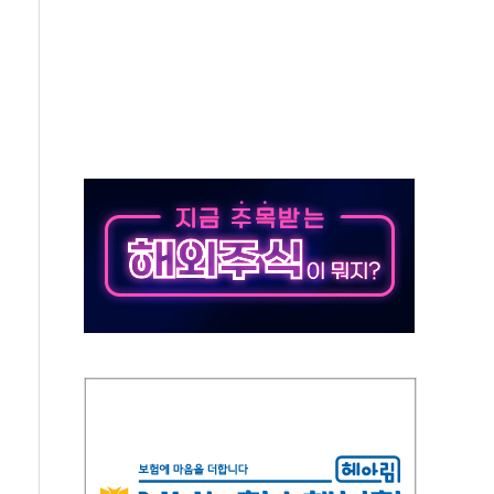
 예술·체육요원 최대 33% 감축
 역대 최대폭 감소한 9.4%↓…유통업계 양극화 심화
 특사'로 콜롬비아 대통령 취임식 참석
시간당 30mm 강한 비...호우 피해 없어
방…野 "청년 우롱 기괴" vs 與 "송구한 해프닝"
 2026'서 어린이 과학연극 2편 수상
우스' 잠실점, 직장인 핫플레이스로 부상
정 조율 완료…초고가·비거주 1주택 등 여론 수렴"
쇄 추돌…7세 남아 등 4명 부상
"…LG유플러스, AI 홈네트워크 구현 첫발