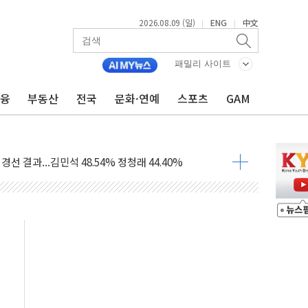
2026.08.09 (일)
ENG
中文
|
|
패밀리 사이트
금융
부동산
전국
문화·연예
스포츠
GAM
해 10대 구속…범행 후 반려견도 죽여
 정청래에 승리…金 48.54% vs 鄭 44.40%
경선 결과...김민석 48.54% 정청래 44.40%
발표...김민석 47.37% 정청래 45.71% 송영길 6.92%
발표...정청래 47.82% 김민석 46.35% 송영길 5.83%
발표...김민석 50.30% 정청래 41.94% 송영길 7.76%
객 400명 맞이…"마음 잇는 시간 되길"
 지급 확정되나…재상고 앞두고 막판 셈법
'행복상자' 전달
극기 거꾸로' 논란…이틀만에 철거