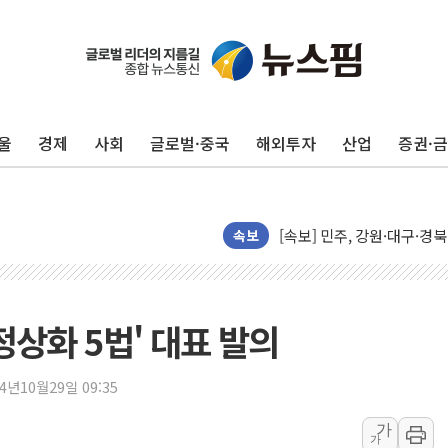
울
경제
사회
글로벌·중국
해외투자
산업
증권·
인천서 말다툼 중 어머니 살
김민석, 강원·대구·경북 경선서
[속보] 민주, 강원·대구·경북 
속보
[속보] 민주, 경북 경선 결과 
[속보] 민주, 대구 경선 결과 
[속보] 민주, 강원 경선 결과 
정상화 5법' 대표 발의
정재헌 CEO, SKT 장기고
최태원, 노소영에 9440억
24년10월29일 09:35
하나금융, 명동 소상공인에 
인천시 광복절 현수막 '태
가
가