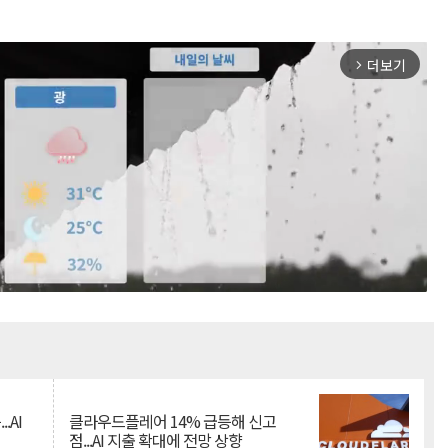
더보기
arrow_forward_ios
Mute
.AI
클라우드플레어 14% 급등해 신고
점...AI 지출 확대에 전망 상향