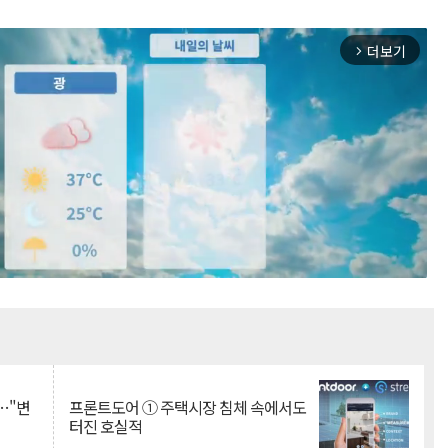
더보기
arrow_forward_ios
Mute
…"변
프론트도어 ① 주택시장 침체 속에서도
터진 호실적