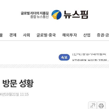
울
경제
사회
글로벌·중국
해외투자
산업
증권·
서울 재건축·재개발 정상화
[인사] 공정거래위원회
KDB생명 본입찰 3파전
속보
반도체공학회 "R&D직 
카카오, 2026년 임금협
현대카드, 박재범·실리카겔
 방문 성황
[르포] 육군, 2031년까
송도 신축 아파트서 외벽
24년10월21일 11:15
깊이가 다른 글로벌 투자 정
가
가
"호남 없이 민주 당권 없