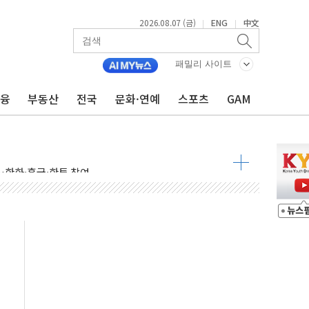
2026.08.07 (금)
ENG
中文
|
|
패밀리 사이트
금융
부동산
전국
문화·연예
스포츠
GAM
시 5년 내 9만가구 순증...이주 대란도 제한적
…한화·흥국·한투 참여
주 52시간제 개선해야…기술격차 확대 막아야"
약 타결…연봉 6.3% 인상
 등 8~9월 공연 라인업 공개
지 3개 보급단 '1등급 스마트 물류센터' 전환
 테라스 떨어져…SK에코플랜트 "전수 조사"
보 GAM - 맛보기편 (8/7)
다"...송영길·정청래·김민석, 호남 경선 앞두고 총력전