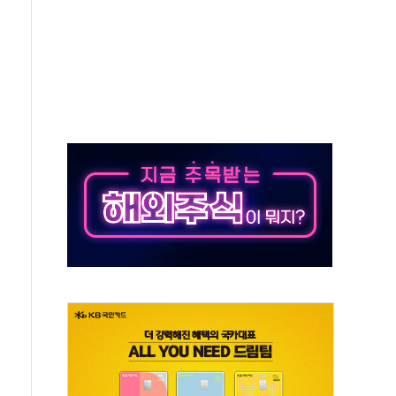
속도…"3분기 추가 방안 발표"
길·노량진·장위 서울 알짜 단지 주목
교 통합' 규탄 결의안 발의…이준석·한동훈 동참
노원구 어르신에 삼계탕 배식 봉사
0% 적용하니…재건축보다 재개발 사업성 개선↑
콘텐츠 '소셜아이어워드' 대상 수상
PG 투입 비중 37%…하반기 확대 추진"
금 사라진다, OK·애큐온·페퍼만 남아
만에 서울서 40도 넘어
범…에너지 유니콘기업 본격 육성