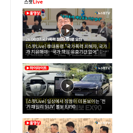
스팟
Live
[스팟Live] 李대통령 "국가폭력 피해자, 국가
가 치유해야…국가 책임 유효기간 없어"｜
26.08.07 국가폭력 피해자 위로 오찬
[스팟Live] 일상에서 장점이 더 돋보이는 '전
기 패밀리 SUV' 볼보 EX90