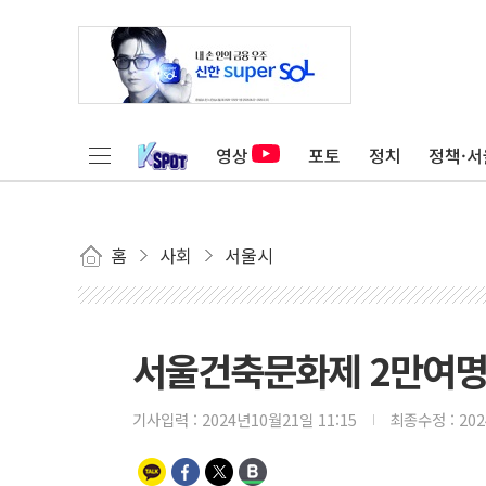
영상
포토
정치
정책·서
홈
사회
서울시
서울건축문화제 2만여명
기사입력 :
2024년10월21일 11:15
최종수정 :
20