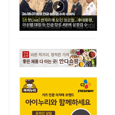
[스팟Live] 한자리에 모인 장군들...李대통령,
이상렬 대장 등 진급 장성 4명에 삼정검 수치
직접 수여｜26.08.07 장성 진급·삼정검 수치
수여식