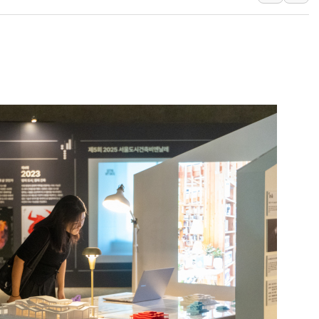
SK하이닉스, 주주환원 
'무순위' 기회 왔다…신
野 의원 42명, '사관학
IPARK현대산업개발, 
준공업지역 용적률 40
현대해상, 유튜브 양육 
[컨콜] 롯데케미칼, "L
대형 저축은행 4%대 예
서울 노원 40.2도…8년 
한전, 한전기술지주 출