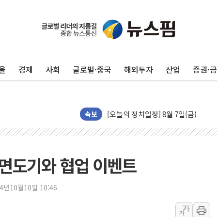
뉴욕증시, 유가·금리 부담에 하락…다
울
경제
사회
글로벌·중국
해외투자
산업
증권·
이란, 오만과 호르무즈 해협 재개방 합
[민주 당권주자 일정] 송영길·정청래·김
李대통령, 오늘 부동산 정책 점검 2
[오늘의 정치일정] 8월 7일(금)
속보
[오늘의 국회일정] 상임위·세미나·기자
이란, 美·이스라엘 선박 호르무즈 통항
유럽증시, 견조한 실적 소화하며 대부분
코 면도기와 협업 이벤트
리투아니아 국방 "러, 우크라 드론으로
구광모, 내주 실리콘밸리서 젠슨 황 
24년10월10일 10:46
뉴욕증시 개장 전 특징주...모더나
가
김정관 장관 "영업이익 N% 성과급
가