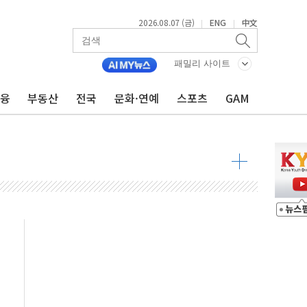
2026.08.07 (금)
ENG
中文
|
|
패밀리 사이트
우 5거래일 랠리 '마침표'
금융
부동산
전국
문화·연예
스포츠
GAM
의 막바지.."美와 직접 협상 없어"
민석 후보 - 8월 7일
차 회의…주택 공급 대책 막바지 조율할 듯
회견·주요 정당 - 8월 7일
 제한 추진…美 "통행 막을 권한 없어"
 상승… "2분기 기업 순이익 21% 증가" 전망
 나토 회원국 공격 검토… 거짓 깃발 작전"
재회…로봇·AI 데이터센터·모빌리티 구체화
·아이온큐·도어대시↑ VS 샌디스크·피그마·앱러빈↓
 반대…상법·자본시장법 개정 논의"