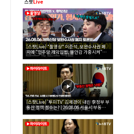
스팟
Live
[스팟Live] *풀영상* 이준석, 보완수사권 폐
지에 "민주당 개악입법, 불안감 가중시켜"｜
26.08.06 개혁신당 보완수사권 폐지 토론회
[스팟Live] '투미TV' 김제경이 내린 李정부 부
동산 정책 점수는? | 26.08.06 서울시 부동산
대토론회