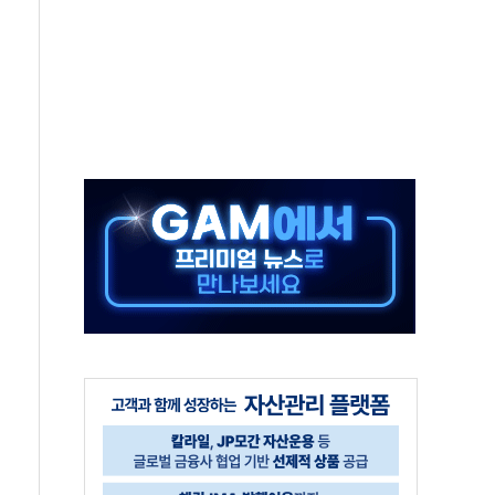
 차익실현 속 혼조세...웨스턴디지털·샌디스크↓
에 긴급 안보 점검회의
호르무즈 재개방 기대에 강세
조까지, 상승...호실적 보고 기업 상승세 뚜렷
인 '사파리' 공격… 시민들 공포감 극대화 전략
' 임시 주총 기대감에 홀로 상한가…마진 잔액은 사상 최고
버리지 위험수위…숨은 차입이 더 큰 변수"
대응 1단계 진압 중