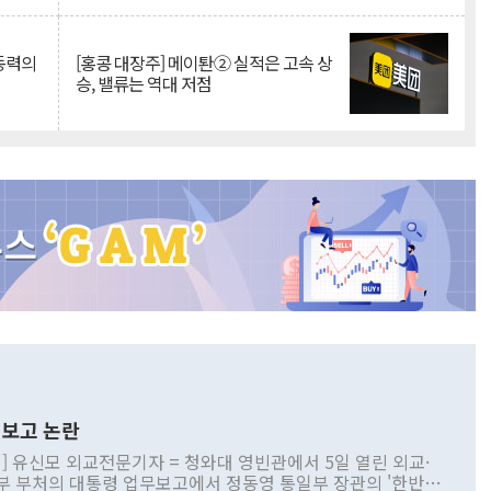
 동력의
[홍콩 대장주] 메이퇀② 실적은 고속 상
승, 밸류는 역대 저점
보고 논란
] 유신모 외교전문기자 = 청와대 영빈관에서 5일 열린 외교·
부 부처의 대통령 업무보고에서 정동영 통일부 장관의 '한반도