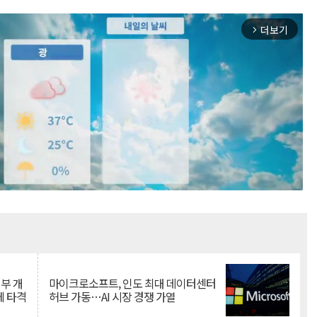
더보기
arrow_forward_ios
Mute
뇌부 개
마이크로소프트, 인도 최대 데이터센터
에 타격
허브 가동…AI 시장 경쟁 가열