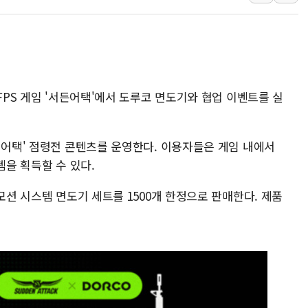
뉴욕증시 프리뷰, 미 주가선물 AI주
청와대, 북한 단거리 탄도미사일 발사
금값 7주 만에 최고…美 고용 둔화·
[인도증시] 중동 긴장 완화에 실적 호
FPS 게임 '서든어택'에서 도루코 면도기와 협업 이벤트를 실
러, 1인칭시점 드론으로 우크라 민간
[베트남 증시] 지수 하락 속 'DGC
'월가의 황제' 다이먼 "금융시장 레
밀어택' 점령전 콘텐츠를 운영한다. 이용자들은 게임 내에서
양주 섬유염색공장서 화재 1명 중상…
템을 획득할 수 있다.
모션 시스템 면도기 세트를 1500개 한정으로 판매한다. 제품