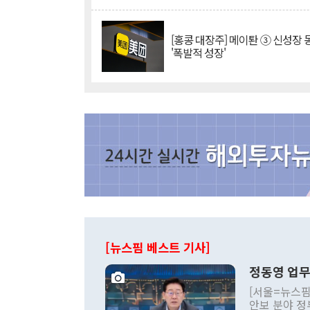
[홍콩 대장주] 메이퇀 ③ 신성장
'폭발적 성장'
[뉴스핌 베스트 기사]
정동영 업무
[서울=뉴스핌
안보 분야 정