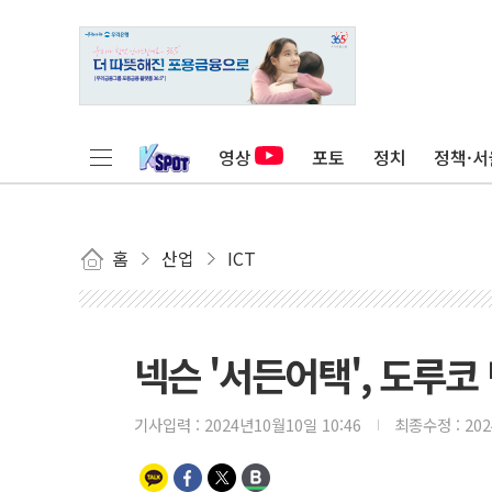
영상
포토
정치
정책·서
홈
산업
ICT
넥슨 '서든어택', 도루
기사입력 :
2024년10월10일 10:46
최종수정 :
20