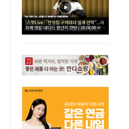
[스팟Live] "전셋집 구하려다 월세 선택"...사
회에 첫발 내디딘 청년의 한탄 | 26.08.06 서울
시 부동산 대토론회