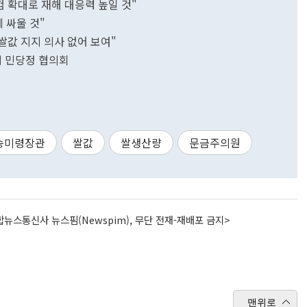
험 확대로 재해 대응력 높일 것"
 싸울 것"
쌀값 지지 의사 없어 보여"
책 민당정 협의회
송미령장관
쌀값
쌀생산량
문금주의원
뉴스통신사 뉴스핌(Newspim), 무단 전재-재배포 금지>
맨위로