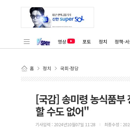
영상
포토
정치
정책·서
홈
정치
국회·정당
[국감] 송미령 농식품부 
할 수도 없어"
기사입력 :
2024년10월07일 11:28
최종수정 :
20