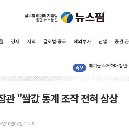
울
경제
사회
글로벌·중국
해외투자
산업
증권·
美, 이란전 출구전략 
강릉·동해·삼척 시간당
폐기물 수거하다 참변
서울 중랑구 주택가서 
속보
李대통령 "결혼 때문에 
여수 오동도 인근 해상
추미애, '위안부' 피해
장관 "쌀값 통계 조작 전혀 상상
인천 선재도 갯벌서 해루
인천서 말다툼 중 어머니
'화합' 꺼낸 김민석에
24년10월07일 11:28
李대통령, ISA 개편 