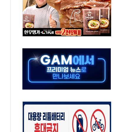
주의보…10일까지 최대 3.5m 높은 물결
사망 23명…정부, 비상대응기구 가동
, 수도 베이징도 부동산 규제 철폐
위 상승으로 피서객 7명 고립…전원 구조
별똥별 멍' 운영…페르세우스 유성우 관측
시간당 50mm 이상 폭우…호우경보 발효
0대 숨져…온열질환 여부 조사
능시험 오전 집중 편성…체감온도 38도 넘으면 중단
누르기 방지법' 전면 재검토 지시