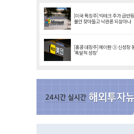
[미국 특징주] 빅테크 주가 급반등..
불안 잦아들고 낙관론 되살아나
[홍콩 대장주] 메이퇀 ③ 신성장
'폭발적 성장'