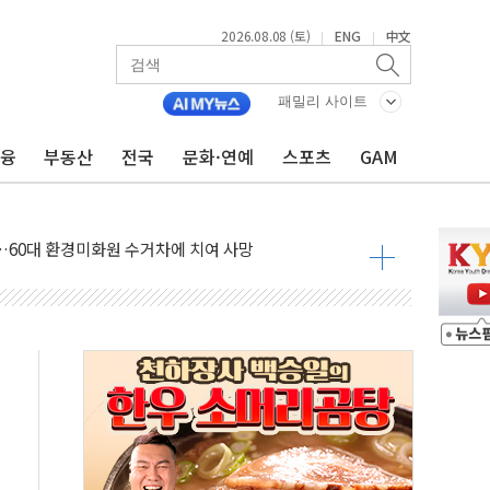
2026.08.08 (토)
ENG
中文
|
|
패밀리 사이트
금융
부동산
전국
문화·연예
스포츠
GAM
만지작…공습 한계·탄약 부족 현실화
 최대 50㎜ 폭우…강원 동해안 강한 비 어어져
…60대 환경미화원 수거차에 치여 사망
흉기 난동…60대 남성 2명 숨져
손해 보는 일 없게"…'결혼 페널티' 22개 과제 손본다
서 모터보트 전복…1명 사망·1명 실종
자 기림의 날 참석..."국제적 시민 연대로 목소리 내야"
질 중 실종 60대 나흘만에 숨진 채 발견
 흉기 살해 10대 아들 체포
 '뻔뻔' 받아친 정청래…제주 연설서 신경전 고조
재검토 지시…與 "적극 환영"·野 "졸속 국정"