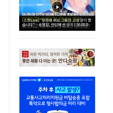
[스팟Live] “정청래 후보 그동안 고생 많이 했
습니다”…송영길, 연임에 선 긋기 | 26.08.08
더불어민주당 당대표·최고위원 후보 제주 합
동연설회