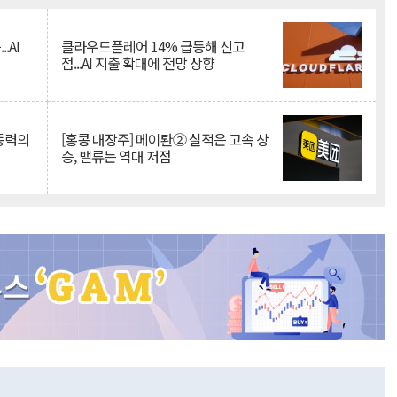
.AI
클라우드플레어 14% 급등해 신고
점...AI 지출 확대에 전망 상향
 동력의
[홍콩 대장주] 메이퇀② 실적은 고속 상
승, 밸류는 역대 저점