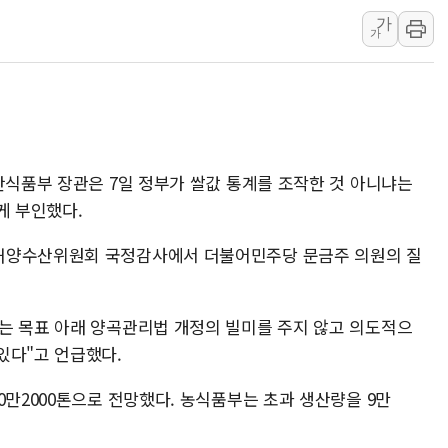
가
동해중부 전 해상 풍랑
가
연일 폭염에 온열질환 
中 전방위 아파트 부양
인제 용대리 계곡서 수
동해시, 11~14일 '
강원 중·남부 동해안 
산식품부 장관은 7일 정부가 쌀값 통계를 조작한 것 아니냐는
청양 밭에서 일하던 9
게 부인했다.
폭염에 車 운전면허 기
해양수산위원회 국정감사에서 더불어민주당 문금주 의원의 질
李대통령, 'ISA·주가
는 목표 아래 양곡관리법 개정의 빌미를 주지 않고 의도적으
있다"고 언급했다.
0만2000톤으로 전망했다. 농식품부는 초과 생산량을 9만