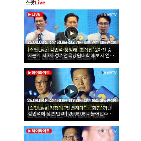
스팟
Live
[스팟Live] 김민석·정청래 ‘초접전’ 2차전 승
자는?...제3차 정기전국당원대회 후보자 인천
합동연설회 생중계 | 26.08.08
[스팟Live] 정청래 “뻔뻔하다”…‘화합’ 꺼낸
김민석에 정면 반격 | 26.08.08 더불어민주당
당대표·최고위원 후보 제주 합동연설회