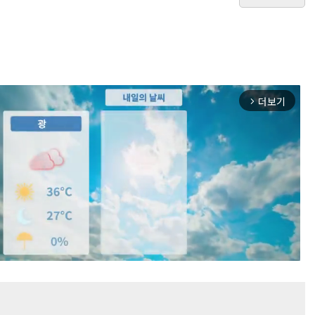
더보기
arrow_forward_ios
Mute