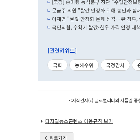
[국감] 송미령 농식품부 장관 "수입안정보
문금주 의원 "쌀값 안정화 위해 농민과 함께
이재명 "쌀값 안정화 문제 심각…尹 정부, 
국민의힘, 수확기 쌀값-한우 가격 안정 대
[관련키워드]
국회
농해수위
국정감사
<저작권자(c) 글로벌리더의 지름길 종합
디지털뉴스콘텐츠 이용규칙 보기
뒤로가기