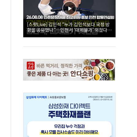
[스팟Live] 김민석 “누가 김민석보다 국정 방
향을 공유했나”…인천서 ‘대체불가’ 외쳤다 |
26.08.08 더불어민주당 당대표·최고위원 후
보 인천 합동연설회