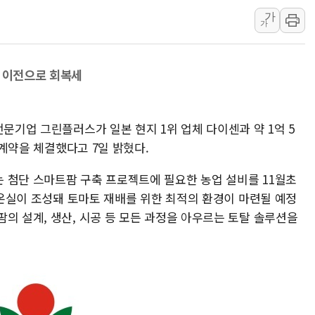
가
美, 이란전 출구전략 만지작
가
강릉·동해·삼척 시간당 최대 
폐기물 수거하다 참변…60대
나 이전으로 회복세
서울 중랑구 주택가서 흉기 난
李대통령 "결혼 때문에 손해 
여수 오동도 인근 해상서 모
전문기업 그린플러스가 일본 현지 1위 업체 다이센과 약 1억 5
추미애, '위안부' 피해자 기림
수출계약을 체결했다고 7일 밝혔다.
인천 선재도 갯벌서 해루질 중
 첨단 스마트팜 구축 프로젝트에 필요한 농업 설비를 11월초
인천서 말다툼 중 어머니 흉기
단 온실이 조성돼 토마토 재배를 위한 최적의 환경이 마련될 예정
'화합' 꺼낸 김민석에 '뻔뻔
의 설계, 생산, 시공 등 모든 과정을 아우르는 토탈 솔루션을