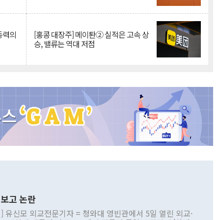
 동력의
[홍콩 대장주] 메이퇀② 실적은 고속 상
승, 밸류는 역대 저점
보고 논란
] 유신모 외교전문기자 = 청와대 영빈관에서 5일 열린 외교·