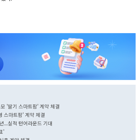
규모 '딸기 스마트팜' 계약 체결
형 스마트팜' 계약 체결
원년...실적 턴어라운드 기대
표'