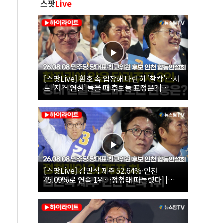
스팟
Live
[스팟Live] 환호 속 입장해 나란히 ‘찰칵’…서
로 ‘저격 연설’ 들을 때 후보들 표정은? |
26.08.08 더불어민주당 당대표·최고위원 후
보 인천 합동연설회
[스팟Live] 김민석 제주 52.64%·인천
45.09%로 연속 1위…정청래 따돌렸다’ |
26.08.08 더불어민주당 당대표·최고위원 후
보 인천 합동연설회