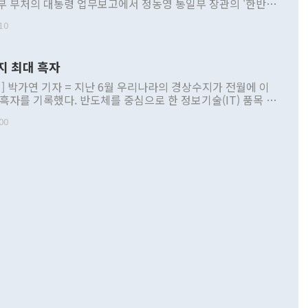
부 부처의 대통령 업무보고에서 정동영 통일부 장관의 '한반도
 구상'과 업무보고 발언이 논란을 빚고 있다. 이날 정 장관의
10
정부 내 조율을 거치지 않은 사안을 정책으로 추진하겠다고 공
는가 하면 사실 관계에 맞지 않은 설명도 있었다. 이재명 대통
로 신중을 기해 달라고 경고했고, 조현 외교부 장관은 '이상
지 최대 흑자
 근거한 비현실적 구상'이라는 비판을 내놨다. 그동안 정 장
책 관련 발언이 물의를 빚은 적은 여러 번 있지만 대통령과 유
] 박가연 기자 = 지난 6월 우리나라의 경상수지가 전월에 이
이 공개적으로 부정적 입장을 표명한 것은 이례적이다. 정 장
 흑자를 기록했다. 반도체를 중심으로 한 정보기술(IT) 품목 수
대북 접근법과 월권을 제어해야 한다는 목소리도 높아지고 있
간 상품수출이 처음으로 1000억달러를 넘어선 영향이다. [자
00
 따르
기자간담회를 하고 있다. [사진=통일부] 2026.07.23 ◆통일
 경상수지는 497억3000만달러 흑자로 집계됐다. 전월(386억
 넘어선 주장 정 장관은 이날 업무보고에서 '한반도 평화공존
)에 이어 두 달 연속 월간 기준 역대 최대 기록을 갈아치웠다.
 설명하면서 이재명 정부 2년차 핵심 과제로 상호 존중·평화
해 상반기 누적 경상수지 흑자는 1910억1000만달러를 기록
·핵 없는 한반도 등 3대 기본 방향을 제시했다. 정 장관은 "대
지 흑자를 견인한 것은 상품수지다. 6월 상품수지는 478억
언어는 멈춰야 한다"면서 주적 용어 대체를 주장했다. 지난 25
 흑자를 기록하며 전월에 이어 역대 최대를 다시 썼다. 국제수
D(완전하고 검증가능하며 되돌릴 수 없는 비핵화) 구도는 이미
수출은 1123억7000만달러로 전년 동월 대비 84.5% 증가하
했다. 또 "현 시점에서 흘러간 선(先)비핵화만 되뇌는 것은
 처음으로 1000억달러를 넘어섰다. 상품수입은 644억8000만
 데 힘이 되지 않는다"고 주장했다. 정 장관은 또 "정전 체제
6% 늘었다. 통관 기준으로는 반도체 수출이 전년 동월 대비
로 바꾸는 논의에 착수하겠다"면서 "북·미 정상회담 견인과
증했고 컴퓨터·주변기기(SSD)는 282.7% 증가했다. IT 품목
화의 동력을 확보하기 위해 최선을 다할 것"이라고 말했다. 하
.4% 늘었으며 비IT 품목도 ▲석유제품(47.5%) ▲화공품
령은 정 장관의 구상에 대부분 제동을 걸었다. 이 대통령은 "평
▲철강제품(17.9%) ▲승용차(6.1%) 등을 중심으로 18.6% 증가
 정치적으로 악용되는 측면이 있다"며 "많이 조심하셔야 한
준 수입은 ▲원자재(30.5%) ▲자본재(35.3%) ▲소비재
다. 북한을 다른 이름으로 불러야 한다는 주장에는 "표현에 꼬
가 모두 늘었다. 서비스수지는 12억9000만달러 적자를 기록해 전
정쟁으로 휘몰아 들어가면 원래 하고자 했던 데에서 오히려 나