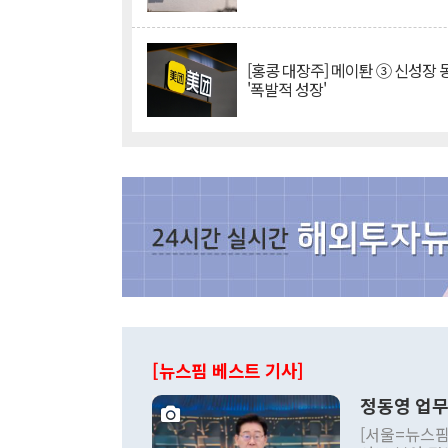
[홍콩 대장주] 메이퇀 ③ 신성장
'폭발적 성장'
[뉴스핌 베스트 기사]
정동영 업무
[서울=뉴스핌