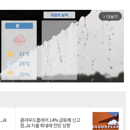
더보기
arrow_forward_ios
Mute
.AI
클라우드플레어 14% 급등해 신고
점...AI 지출 확대에 전망 상향