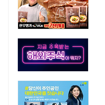
…공습 한계·탄약 부족 현실화
50㎜ 폭우…강원 동해안 강한 비 이어져
 환경미화원 수거차에 치여 사망
동…60대 남성 2명 숨져
보는 일 없게"…'결혼 페널티' 22개 과제 손본다
터보트 전복…1명 사망·1명 실종
의 날 참석..."국제적 시민 연대로 목소리 내야"
 실종 60대 나흘만에 숨진 채 발견
 살해 10대 아들 체포
' 받아친 정청래…제주 연설서 신경전 고조