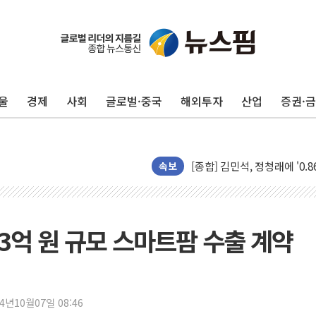
울
경제
사회
글로벌·중국
해외투자
산업
증권·
포항시 재난예산 40억 긴급 
울진·영덕 '호우특보'-포항 '
[종합] 김민석, 정청래에 '0.86
속보
인천 합동연설회 나선 송영길
김민석, 2주차 제주·인천 경선서
인사하는 김민석 당대표 후보
3억 원 규모 스마트팜 수출 계약
[속보] 민주, 제주·인천 경선 결
[속보] 민주, 인천 경선 결과 발
[속보] 민주, 제주 경선 결과 발
24년10월07일 08:46
이번주 국내 주요 금융일정(8.1