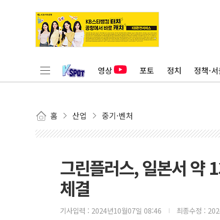
영상
포토
정치
정책·서
홈
산업
중기·벤처
그린플러스, 일본서 약 1
체결
기사입력 :
2024년10월07일 08:46
최종수정 :
20