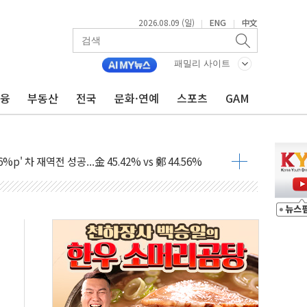
2026.08.09 (일)
ENG
中文
|
|
패밀리 사이트
금융
부동산
전국
문화·연예
스포츠
GAM
투입…고수온 양식장 복구·지원 '총력'
산사태 주의보'...경북도, 호우 피해·통제구간 없어
%p' 차 재역전 성공...金 45.42% vs 鄭 44.56%
·정청래·김민석 당대표 후보
 정청래에 승리...47.75% vs 42.08%
과 발표...김민석 47.75% 정청래 42.08%
표...김민석 45.09% 정청래 43.27% 송영길 11.63%
표...김민석 52.64% 정청래 39.89% 송영길 7.47%
0~8.14)