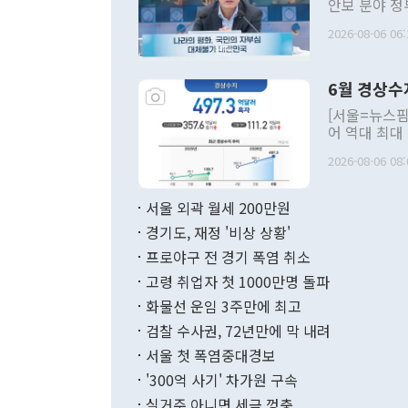
안보 분야 정
평화공존 발전
2026-08-06 06:
발언 중에는 
언한 것이 있
령은 공개적으
6월 경상수
주의적 희망에
관의 대북 정
[서울=뉴스핌
관 부처 장관
어 역대 최대
관의 무리한 
출 호조로 월
다. [정동영 통일부 장관이 지난달 23일 오후 서울 종로구 정부서울청사에
2026-08-06 08:
료=한국은행] 한국은행이 6일 발표한 '2026년 6월 국제수지(잠정)'에
서 취임 1주년 
면 지난 6월
부 장관 권한
1000만달러
서울 외곽 월세 200만원
발전 구상'을
이에 따라 올
적 갈등 해결
경기도, 재정 '비상 상황'
했다. 경상수
결과 혐오의 
9000만달러
프로야구 전 경기 폭염 취소
년간의 CVI
지 기준 상품
고령 취업자 첫 1000만명 돌파
무너졌다고도 
며 월간 기준
현실을 바꾸는
달러로 38.
화물선 운임 3주만에 최고
를 평화 체제
196.9% 급
검찰 수사권, 72년만에 막 내려
함께 4자 대
수출은 160
지만 이 대통
서울 첫 폭염중대경보
(18.6%) 
화공존 정책이
했다. 통관 기
'300억 사기' 차가원 구속
다"고 지적했
(16.4%)
투리가 잡혀 
실거주 아니면 세금 껑충