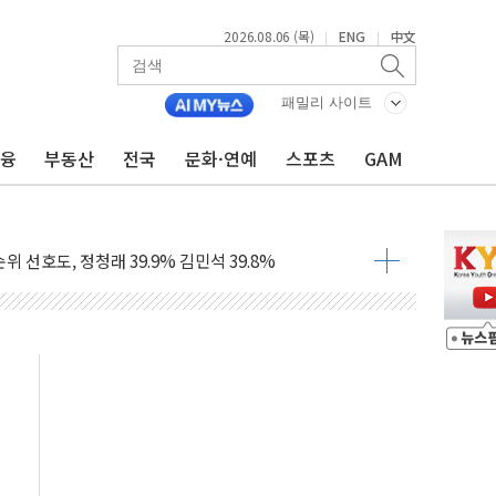
2026.08.06 (목)
ENG
中文
|
|
 흡수합병…비대면 영상서비스 경쟁력 강화
가족 직업체험 프로그램 진행
패밀리 사이트
TF 도입 김 총리 지시'는 가짜뉴스…법적 조치"
금융
부동산
전국
문화·연예
스포츠
GAM
든다…삼성전자 2나노 수주 '촉각'
열...민주당 선관위 "불법 선거운동·방해행위 엄중 제재"
 선호도, 정청래 39.9% 김민석 39.8%
C 경쟁력 높이기 위해 그룹 역량 결집해야"
한 신임 대표 선임
영업이익 56억원...전년비 8.4% 감소
2조원 투자로 수익성 높인다
험형 웨딩페스타 인기
스 인버스 20% 급등…레버리지 급락
핑 관세 부과 지연, '자립 인도'에 걸림돌"
로"…서울 20년 초과 아파트 전셋값 상승률 1위