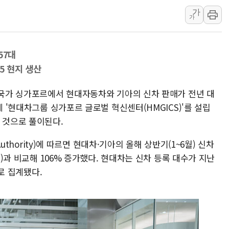
가
[중국증시 마감] 혼조 마
가
[일본 증시] 닛케이, AI
국내 최초 상업용 AI 데이
57대
[마감시황] 반도체가 흔든
5 현지 생산
개인사업자대출 격차 918
지적 장애 여성 강제 추
신 국가 싱가포르에서 현대자동차와 기아의 신차 판매가 전년 대
에 '현대차그룹 싱가포르 글로벌 혁신센터(HMGICS)'를 설립
 것으로 풀이된다.
Authority)에 따르면 현대차·기아의 올해 상반기(1~6월) 신차
대)과 비교해 106% 증가했다. 현대차는 신차 등록 대수가 지난
대로 집계됐다.