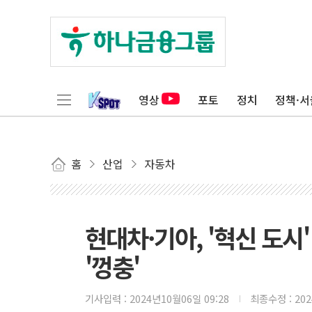
영상
포토
정치
정책·서
홈
산업
자동차
현대차·기아, '혁신 도시
'껑충'
기사입력 :
2024년10월06일 09:28
최종수정 :
20