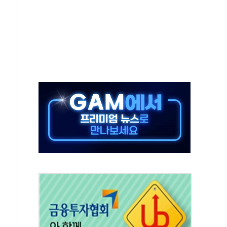
감, 폭염·전력 수요에 석탄주 강세
·반도체 차익실현 매물에 3일 만에 반락
터센터 포항서 '첫 삽'…2028년 가동 예정
 코스피…4.58% 급락 속 코스닥만 웃었다
0억→3990억…인터넷뱅크 1·2위 '격전'
행·스토킹 혐의 70대…경찰 불구속 입건