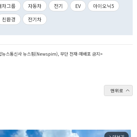
대차그룹
자동차
전기
EV
아이오닉5
친환경
전기차
뉴스통신사 뉴스핌(Newspim), 무단 전재-재배포 금지>
맨위로
더보기
arrow_forward_ios