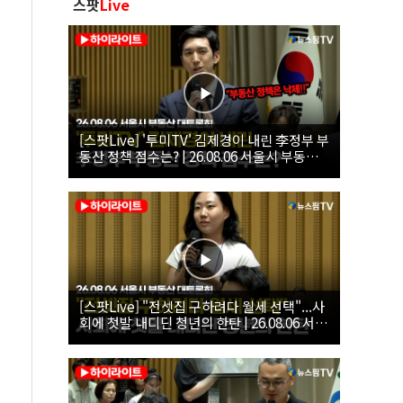
스팟
Live
[스팟Live] '투미TV' 김제경이 내린 李정부 부
동산 정책 점수는? | 26.08.06 서울시 부동산
대토론회
[스팟Live] "전셋집 구하려다 월세 선택"...사
회에 첫발 내디딘 청년의 한탄 | 26.08.06 서울
시 부동산 대토론회