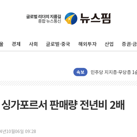
원포유, 그린비파트너스
넷마블문화재단, 임직원 
김민석 측 "'레버리지 E
울
경제
사회
글로벌·중국
해외투자
산업
증권·
앤스로픽도 AI칩 직접 만
'친명 vs 친청' 경선 과
민주당 지지층·무당층 1순위
박윤영 KT 대표 "AID
속보
카카오엔터프라이즈, 이재
'신작 부재' 웹젠, 2분기 
LGU+, 파주 AI DC 
' 싱가포르서 판매량 전년비 2배
직접 입어보고 계약…체
[ETF 시황] SK하이닉
"중국산 제품에 대한 반덤
24년10월06일 09:28
"신축 전세 부담에 구축으