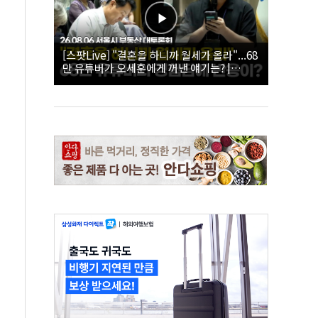
[스팟Live] "결혼을 하니까 월세가 올라"...68
만 유튜버가 오세훈에게 꺼낸 얘기는? |
26.08.06 서울시 부동산 대토론회