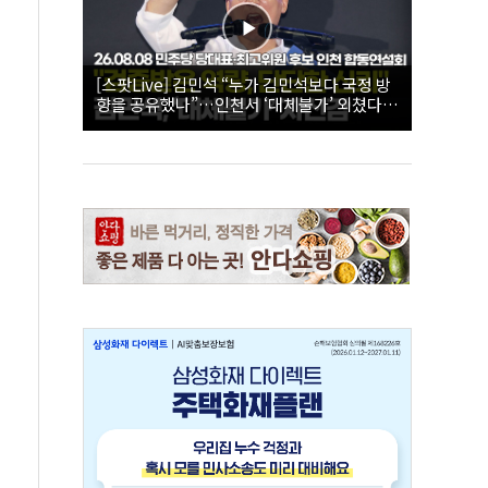
[스팟Live] 김민석 “누가 김민석보다 국정 방
향을 공유했나”…인천서 ‘대체불가’ 외쳤다 |
26.08.08 더불어민주당 당대표·최고위원 후
보 인천 합동연설회