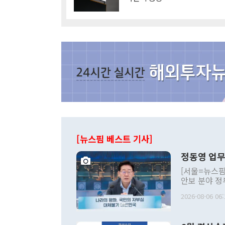
[뉴스핌 베스트 기사]
정동영 업무
[서울=뉴스핌
안보 분야 정
평화공존 발전
2026-08-06 06:
발언 중에는 
언한 것이 있
령은 공개적으