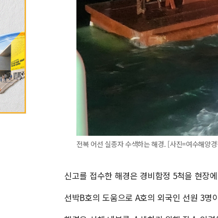
전복 어선 실종자 수색하는 해경. [사진=여수해양경찰서] 
신고를 접수한 해경은 경비함정 5척을 현장에
선박B호의 도움으로 A호의 외국인 선원 3명이