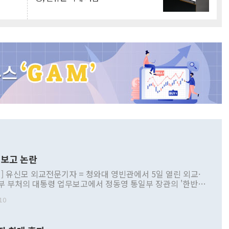
보고 논란
] 유신모 외교전문기자 = 청와대 영빈관에서 5일 열린 외교·
부 부처의 대통령 업무보고에서 정동영 통일부 장관의 '한반도
 구상'과 업무보고 발언이 논란을 빚고 있다. 이날 정 장관의
10
정부 내 조율을 거치지 않은 사안을 정책으로 추진하겠다고 공
는가 하면 사실 관계에 맞지 않은 설명도 있었다. 이재명 대통
로 신중을 기해 달라고 경고했고, 조현 외교부 장관은 '이상