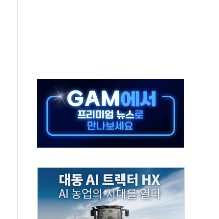
보는 일 없게"…'결혼 페널티' 22개 과제 손본다
터보트 전복…1명 사망·1명 실종
의 날 참석..."국제적 시민 연대로 목소리 내야"
 실종 60대 나흘만에 숨진 채 발견
 살해 10대 아들 체포
' 받아친 정청래…제주 연설서 신경전 고조