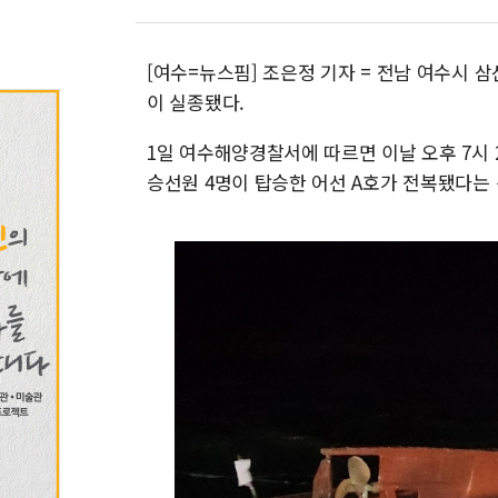
[여수=뉴스핌] 조은정 기자 = 전남 여수시 
이 실종됐다.
1일 여수해양경찰서에 따르면 이날 오후 7시 
승선원 4명이 탑승한 어선 A호가 전복됐다는