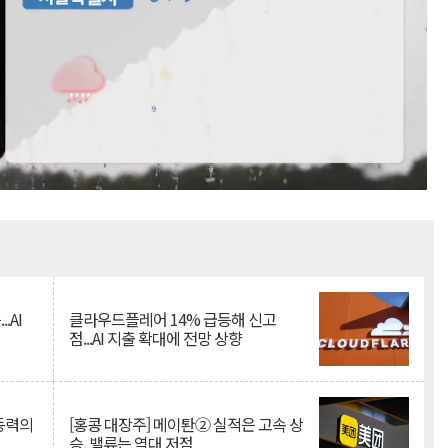
Mute
.AI
클라우드플레어 14% 급등해 신고
점...AI 지출 확대에 전망 상향
 동력의
[홍콩 대장주] 메이퇀② 실적은 고속 상
승, 밸류는 역대 저점