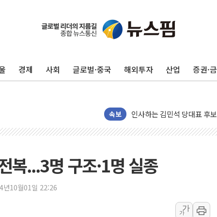
포항시 재난예산 40억 긴급 
울진·영덕 '호우특보'-포항 '
[종합] 김민석, 정청래에 '0.86
울
경제
사회
글로벌·중국
해외투자
산업
증권·
인천 합동연설회 나선 송영길
김민석, 2주차 제주·인천 경선서
인사하는 김민석 당대표 후보
[속보] 민주, 제주·인천 경선 결
속보
[속보] 민주, 인천 경선 결과 발
[속보] 민주, 제주 경선 결과 발
이번주 국내 주요 금융일정(8.1
복...3명 구조·1명 실종
美, 이란전 출구전략 만지작
강릉·동해·삼척 시간당 최대 
24년10월01일 22:26
폐기물 수거하다 참변…60대
가
가
서울 중랑구 주택가서 흉기 난