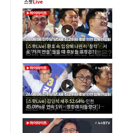
스팟
Live
[스팟Live] 환호 속 입장해 나란히 ‘찰칵’…서
로 ‘저격 연설’ 들을 때 후보들 표정은? |
26.08.08 더불어민주당 당대표·최고위원 후
보 인천 합동연설회
[스팟Live] 김민석 제주 52.64%·인천
45.09%로 연속 1위…정청래 따돌렸다’ |
26.08.08 더불어민주당 당대표·최고위원 후
보 인천 합동연설회