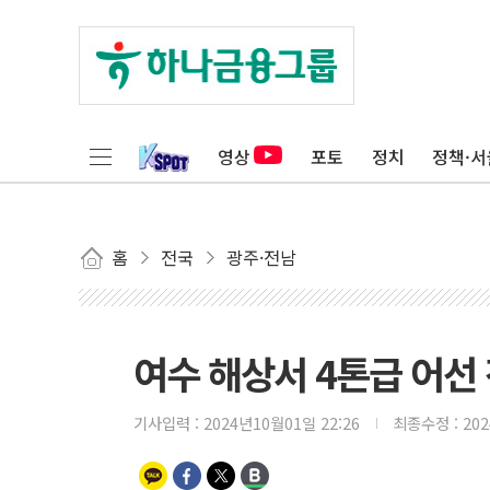
영상
포토
정치
정책·서
홈
전국
광주·전남
여수 해상서 4톤급 어선 전
기사입력 :
2024년10월01일 22:26
최종수정 :
20