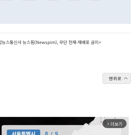
뉴스통신사 뉴스핌(Newspim), 무단 전재-재배포 금지>
맨위로
더보기
arrow_forward_ios