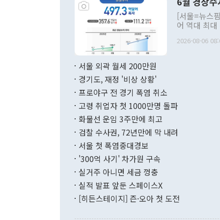
6월 경상수
주의적 희망에
관의 대북 정
[서울=뉴스핌
관 부처 장관
어 역대 최대
관의 무리한 
출 호조로 월
다. [정동영 통일부 장관이 지난달 23일 오후 서울 종로구 정부서울청사에
2026-08-06 08:
료=한국은행] 한국은행이 6일 발표한 '2026년 6월 국제수지(잠정)'에
서 취임 1주년 
면 지난 6월
부 장관 권한
1000만달러
서울 외곽 월세 200만원
발전 구상'을
이에 따라 올
적 갈등 해결
경기도, 재정 '비상 상황'
했다. 경상수
결과 혐오의 
9000만달러
프로야구 전 경기 폭염 취소
년간의 CVI
지 기준 상품
고령 취업자 첫 1000만명 돌파
무너졌다고도 
며 월간 기준
현실을 바꾸는
달러로 38.
화물선 운임 3주만에 최고
를 평화 체제
196.9% 급
검찰 수사권, 72년만에 막 내려
함께 4자 대
수출은 160
지만 이 대통
서울 첫 폭염중대경보
(18.6%) 
화공존 정책이
했다. 통관 기
'300억 사기' 차가원 구속
다"고 지적했
(16.4%)
투리가 잡혀 
실거주 아니면 세금 껑충
월(-10억9
쁜 상황이 초
증가와 유류할
실적 발표 앞둔 스페이스X
9·19 군사
기록했지만 
[히든스테이지] 즌·오아 첫 도전
"우리의 선의
로 전환됐다.
으로 약간의 의문
를 기록해 전
관은 업무보고