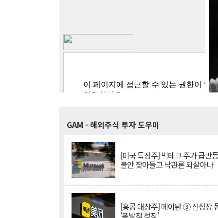
GAM
- 해외주식 투자 도우미
[미국 특징주] 빅테크 주가 급반등..
불안 잦아들고 낙관론 되살아나
[홍콩 대장주] 메이퇀 ③ 신성장
'폭발적 성장'