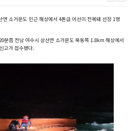
李대통령 "결혼 때문에 손해 
여수 오동도 인근 해상서 모
삼산면 소거문도 인근 해상에서 4톤급 어선이 전복돼 선장 1명
추미애, '위안부' 피해자 기림
인천 선재도 갯벌서 해루질 중
20분쯤 전남 여수시 삼산면 소거문도 북동쪽 1.8km 해상에서
인천서 말다툼 중 어머니 흉기
 신고가 접수됐다.
'화합' 꺼낸 김민석에 '뻔뻔