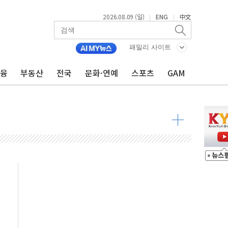
2026.08.09 (일)
ENG
中文
|
|
투입…고수온 양식장 복구·지원 '총력'
산사태 주의보'...경북도, 호우 피해·통제구간 없어
패밀리 사이트
%p' 차 재역전 성공...金 45.42% vs 鄭 44.56%
금융
부동산
전국
문화·연예
스포츠
GAM
·정청래·김민석 당대표 후보
 정청래에 승리...47.75% vs 42.08%
과 발표...김민석 47.75% 정청래 42.08%
표...김민석 45.09% 정청래 43.27% 송영길 11.63%
표...김민석 52.64% 정청래 39.89% 송영길 7.47%
0~8.14)
…공습 한계·탄약 부족 현실화
50㎜ 폭우…강원 동해안 강한 비 이어져
 환경미화원 수거차에 치여 사망
동…60대 남성 2명 숨져