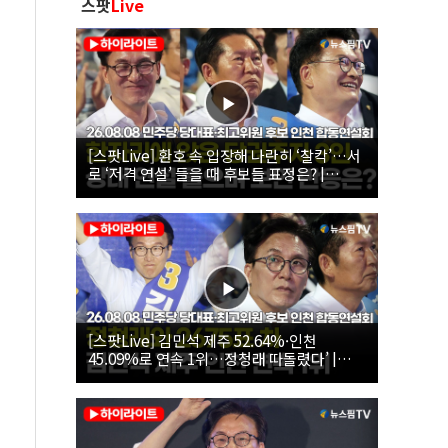
스팟
Live
[스팟Live] 환호 속 입장해 나란히 ‘찰칵’…서
로 ‘저격 연설’ 들을 때 후보들 표정은? |
26.08.08 더불어민주당 당대표·최고위원 후
보 인천 합동연설회
[스팟Live] 김민석 제주 52.64%·인천
45.09%로 연속 1위…정청래 따돌렸다’ |
26.08.08 더불어민주당 당대표·최고위원 후
보 인천 합동연설회