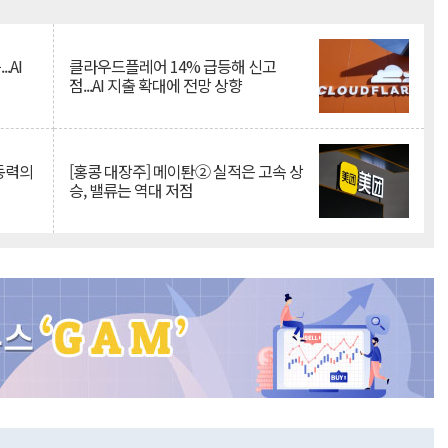
Mute
.AI
클라우드플레어 14% 급등해 신고
점...AI 지출 확대에 전망 상향
 동력의
[홍콩 대장주] 메이퇀② 실적은 고속 상
승, 밸류는 역대 저점