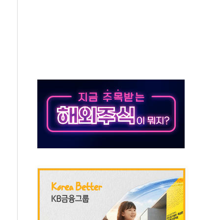
보는 일 없게"…'결혼 페널티' 22개 과제 손본다
터보트 전복…1명 사망·1명 실종
의 날 참석..."국제적 시민 연대로 목소리 내야"
 실종 60대 나흘만에 숨진 채 발견
 살해 10대 아들 체포
' 받아친 정청래…제주 연설서 신경전 고조