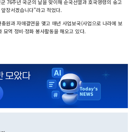
건군 76주년 국군의 날을 맞이해 순국선열과 호국영령의 숭고
데 앞장서겠습니다"라고 적었다.
현충원과 자매결연을 맺고 매년 사업보국(사업으로 나라에 보
 묘역 정비∙정화 봉사활동을 해오고 있다.