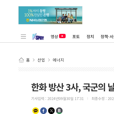
영상
포토
정치
정책·서
홈
산업
에너지
한화 방산 3사, 국군의 
기사입력 :
2024년09월30일 17:31
최종수정 :
20