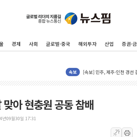
포항시 재난예산 40억 긴급 
울진·영덕 '호우특보'-포항 '
[종합] 김민석, 정청래에 '0.86
울
경제
사회
글로벌·중국
해외투자
산업
증권·
인천 합동연설회 나선 송영길
김민석, 2주차 제주·인천 경선서
인사하는 김민석 당대표 후보
[속보] 민주, 제주·인천 경선 결
속보
[속보] 민주, 인천 경선 결과 발
[속보] 민주, 제주 경선 결과 발
이번주 국내 주요 금융일정(8.1
날 맞아 현충원 공동 참배
美, 이란전 출구전략 만지작
강릉·동해·삼척 시간당 최대 
24년09월30일 17:31
폐기물 수거하다 참변…60대
가
가
서울 중랑구 주택가서 흉기 난