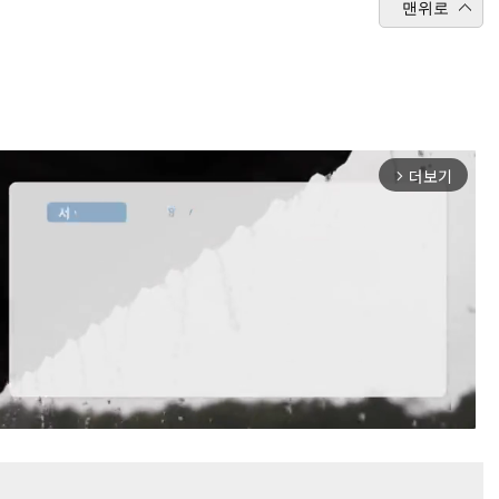
맨위로
더보기
arrow_forward_ios