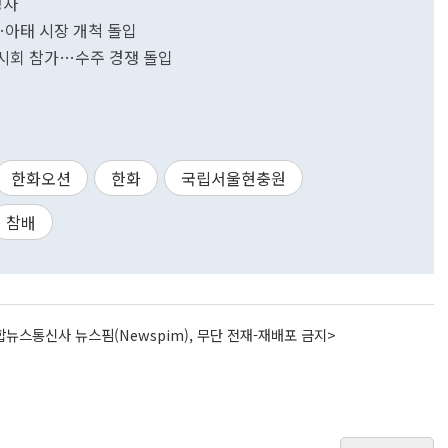
정자
참가…아태 시장 개척 돌입
전시회 참가…수주 경쟁 돌입
한화오션
한화
국립서울현충원
참배
뉴스통신사 뉴스핌(Newspim), 무단 전재-재배포 금지>