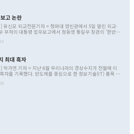
보고 논란
] 유신모 외교전문기자 = 청와대 영빈관에서 5일 열린 외교·
부 부처의 대통령 업무보고에서 정동영 통일부 장관의 '한반도
 구상'과 업무보고 발언이 논란을 빚고 있다. 이날 정 장관의
10
정부 내 조율을 거치지 않은 사안을 정책으로 추진하겠다고 공
는가 하면 사실 관계에 맞지 않은 설명도 있었다. 이재명 대통
로 신중을 기해 달라고 경고했고, 조현 외교부 장관은 '이상
지 최대 흑자
 근거한 비현실적 구상'이라는 비판을 내놨다. 그동안 정 장
책 관련 발언이 물의를 빚은 적은 여러 번 있지만 대통령과 유
] 박가연 기자 = 지난 6월 우리나라의 경상수지가 전월에 이
이 공개적으로 부정적 입장을 표명한 것은 이례적이다. 정 장
 흑자를 기록했다. 반도체를 중심으로 한 정보기술(IT) 품목 수
대북 접근법과 월권을 제어해야 한다는 목소리도 높아지고 있
간 상품수출이 처음으로 1000억달러를 넘어선 영향이다. [자
00
 따르
기자간담회를 하고 있다. [사진=통일부] 2026.07.23 ◆통일
 경상수지는 497억3000만달러 흑자로 집계됐다. 전월(386억
 넘어선 주장 정 장관은 이날 업무보고에서 '한반도 평화공존
)에 이어 두 달 연속 월간 기준 역대 최대 기록을 갈아치웠다.
 설명하면서 이재명 정부 2년차 핵심 과제로 상호 존중·평화
해 상반기 누적 경상수지 흑자는 1910억1000만달러를 기록
·핵 없는 한반도 등 3대 기본 방향을 제시했다. 정 장관은 "대
지 흑자를 견인한 것은 상품수지다. 6월 상품수지는 478억
언어는 멈춰야 한다"면서 주적 용어 대체를 주장했다. 지난 25
 흑자를 기록하며 전월에 이어 역대 최대를 다시 썼다. 국제수
D(완전하고 검증가능하며 되돌릴 수 없는 비핵화) 구도는 이미
수출은 1123억7000만달러로 전년 동월 대비 84.5% 증가하
했다. 또 "현 시점에서 흘러간 선(先)비핵화만 되뇌는 것은
 처음으로 1000억달러를 넘어섰다. 상품수입은 644억8000만
 데 힘이 되지 않는다"고 주장했다. 정 장관은 또 "정전 체제
6% 늘었다. 통관 기준으로는 반도체 수출이 전년 동월 대비