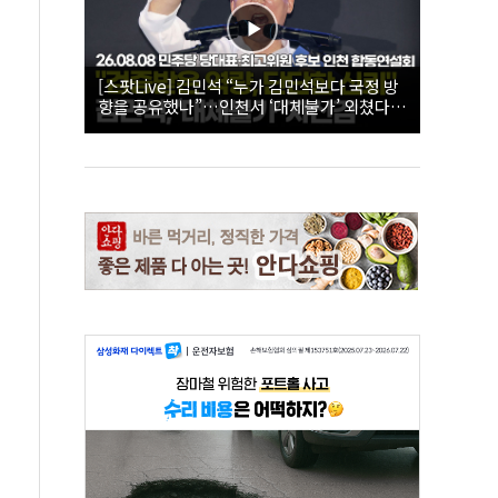
[스팟Live] 김민석 “누가 김민석보다 국정 방
향을 공유했나”…인천서 ‘대체불가’ 외쳤다 |
26.08.08 더불어민주당 당대표·최고위원 후
보 인천 합동연설회