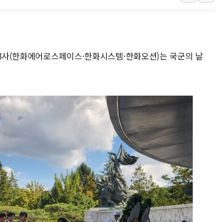
李대통령 "결혼 때문에 손해 
여수 오동도 인근 해상서 모
추미애, '위안부' 피해자 기림
산 3사(한화에어로스페이스·한화시스템·한화오션)는 국군의 날
인천 선재도 갯벌서 해루질 중
인천서 말다툼 중 어머니 흉기
'화합' 꺼낸 김민석에 '뻔뻔