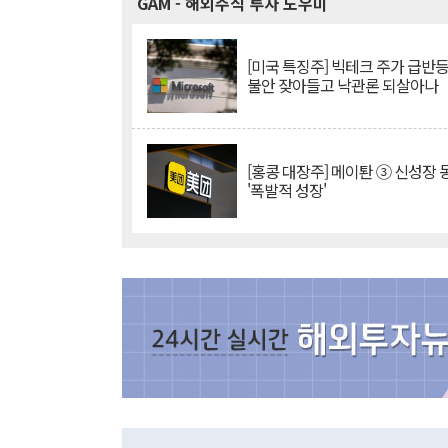
GAM
- 해외주식 투자 도우미
[미국 특징주] 빅테크 주가 급반등..
불안 잦아들고 낙관론 되살아나
[홍콩 대장주] 메이퇀 ③ 신성장
'폭발적 성장'