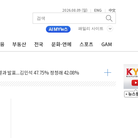
2026.08.09 (일)
ENG
中文
|
|
투입…고수온 양식장 복구·지원 '총력'
산사태 주의보'...경북도, 호우 피해·통제구간 없어
패밀리 사이트
%p' 차 재역전 성공...金 45.42% vs 鄭 44.56%
금융
부동산
전국
문화·연예
스포츠
GAM
·정청래·김민석 당대표 후보
 정청래에 승리...47.75% vs 42.08%
과 발표...김민석 47.75% 정청래 42.08%
표...김민석 45.09% 정청래 43.27% 송영길 11.63%
표...김민석 52.64% 정청래 39.89% 송영길 7.47%
0~8.14)
…공습 한계·탄약 부족 현실화
50㎜ 폭우…강원 동해안 강한 비 이어져
 환경미화원 수거차에 치여 사망
동…60대 남성 2명 숨져