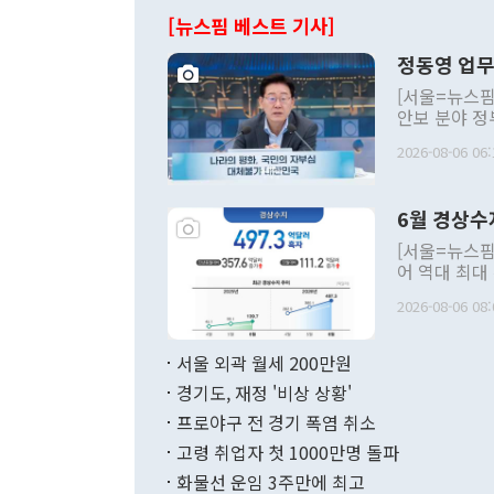
[뉴스핌 베스트 기사]
정동영 업무
[서울=뉴스핌
안보 분야 정
평화공존 발전
2026-08-06 06:
발언 중에는 
언한 것이 있
령은 공개적으
6월 경상수
주의적 희망에
관의 대북 정
[서울=뉴스핌
관 부처 장관
어 역대 최대
관의 무리한 
출 호조로 월
다. [정동영 통일부 장관이 지난달 23일 오후 서울 종로구 정부서울청사에
2026-08-06 08:
료=한국은행] 한국은행이 6일 발표한 '2026년 6월 국제수지(잠정)'에
서 취임 1주년 
면 지난 6월
부 장관 권한
1000만달러
서울 외곽 월세 200만원
발전 구상'을
이에 따라 올
적 갈등 해결
경기도, 재정 '비상 상황'
했다. 경상수
결과 혐오의 
9000만달러
프로야구 전 경기 폭염 취소
년간의 CVI
지 기준 상품
고령 취업자 첫 1000만명 돌파
무너졌다고도 
며 월간 기준
현실을 바꾸는
달러로 38.
화물선 운임 3주만에 최고