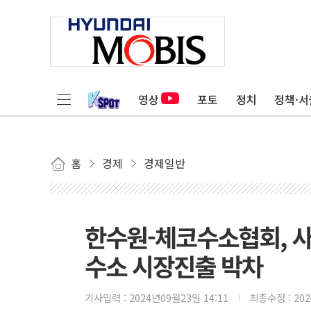
영상
포토
정치
정책·서
홈
경제
경제일반
한수원-체코수소협회, 
수소 시장진출 박차
기사입력 :
2024년09월23일 14:11
최종수정 :
20