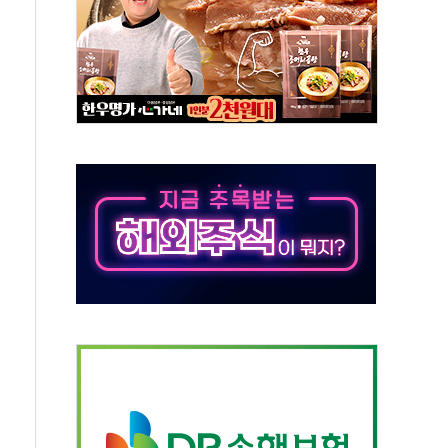
속…청주·진천 35도, 곳곳 소나기
지·공소청 출범…피해자들 '범죄 사각지대' 우려
보 보안 새판 짠다…'자율규제단체' 타진
 경선 발표...김민석 '재역전' vs 정청래 '격차 확대'
에 금리 인상 우려 후퇴…S&P500 최고치
 해임 재추진…"26일까지 의혹 소명" 요구