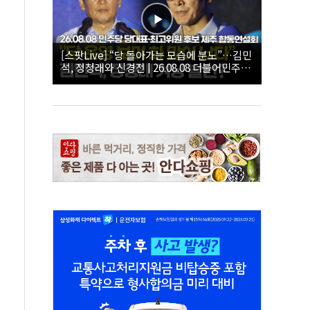
[스팟Live] “당 돌아가는 모습에 분노”…김민
석, 정청래와 신경전 | 26.08.08 더불어민주당
당대표·최고위원 후보 제주 합동연설회