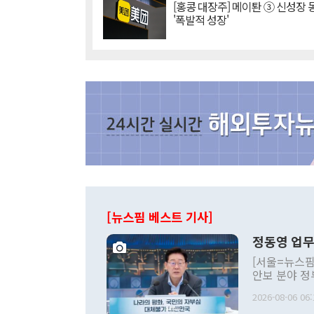
[홍콩 대장주] 메이퇀 ③ 신성장
'폭발적 성장'
[뉴스핌 베스트 기사]
정동영 업무
[서울=뉴스핌
안보 분야 정
평화공존 발전
2026-08-06 06:
발언 중에는 