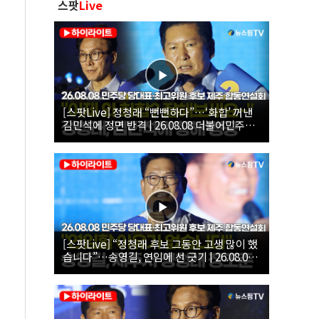
스팟
Live
[스팟Live] 정청래 “뻔뻔하다”…‘화합’ 꺼낸
김민석에 정면 반격 | 26.08.08 더불어민주당
당대표·최고위원 후보 제주 합동연설회
[스팟Live] “정청래 후보 그동안 고생 많이 했
습니다”…송영길, 연임에 선 긋기 | 26.08.08
더불어민주당 당대표·최고위원 후보 제주 합
동연설회