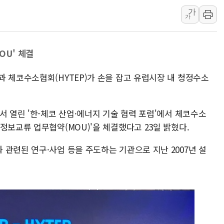
가
충북 주말 무더위 지
가
10월 보완수사권 폐
한상협, 업계 개인정
OU' 체결
민주당, 오늘 제주·인천
뉴욕증시, 고용 쇼크
과 체코수소협회(HYTEP)가 손을 잡고 유럽시장 내 청정수소
트럼프, 쿡 연준 이사
서 열린 '한-체코 산업·에너지 기술 협력 포럼'에서 체코수소
정보교류 업무협약(MOU)'을 체결했다고 23일 밝혔다.
관련된 연구·사업 등을 주도하는 기관으로 지난 2007년 설