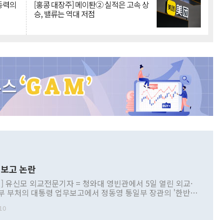
 동력의
[홍콩 대장주] 메이퇀② 실적은 고속 상
승, 밸류는 역대 저점
보고 논란
] 유신모 외교전문기자 = 청와대 영빈관에서 5일 열린 외교·
부 부처의 대통령 업무보고에서 정동영 통일부 장관의 '한반도
 구상'과 업무보고 발언이 논란을 빚고 있다. 이날 정 장관의
10
정부 내 조율을 거치지 않은 사안을 정책으로 추진하겠다고 공