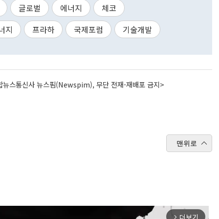
글로벌
에너지
체코
너지
프라하
국제포럼
기술개발
뉴스통신사 뉴스핌(Newspim), 무단 전재-재배포 금지>
맨위로
더보기
arrow_forward_ios