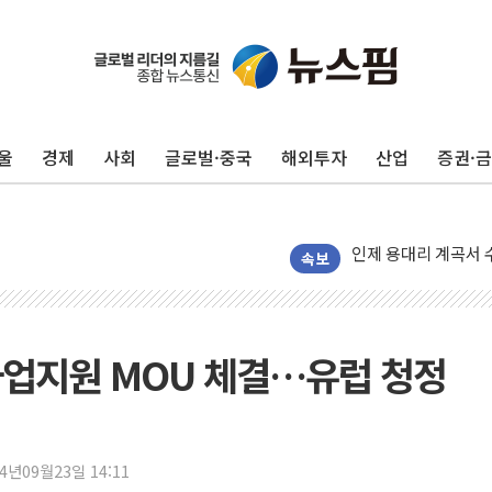
'화합' 꺼낸 김민석
李대통령, ISA 개편
동해중부 전 해상 풍
울
경제
사회
글로벌·중국
해외투자
산업
증권·
연일 폭염에 온열질환
中 전방위 아파트 부
인제 용대리 계곡서 
동해시, 11~14일 
속보
강원 중·남부 동해안
청양 밭에서 일하던 
폭염에 車 운전면허 
사업지원 MOU 체결…유럽 청정
李대통령, 'ISA·주
'호우 특보' 경북 울진
주말 무더위·열대야
24년09월23일 14:11
오세훈 "용산공원 주