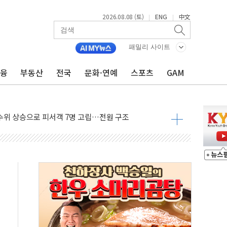
2026.08.08 (토)
ENG
中文
|
|
에 '뻔뻔' 받아친 정청래…제주 연설서 신경전 고조
 재검토 지시…與 "적극 환영"·野 "졸속 국정"
패밀리 사이트
랑주의보…10일까지 최대 3.5m 높은 물결
금융
부동산
전국
문화·연예
스포츠
GAM
 사망 23명…정부, 비상대응기구 가동
양, 수도 베이징도 부동산 규제 철폐
수위 상승으로 피서객 7명 고립…전원 구조
'별똥별 멍' 운영…페르세우스 유성우 관측
 시간당 50mm 이상 폭우…호우경보 발효
90대 숨져…온열질환 여부 조사
기능시험 오전 집중 편성…체감온도 38도 넘으면 중단
가누르기 방지법' 전면 재검토 지시
 시간당 20~30mm 강한 비...가뭄 해소될 듯
 지속…내륙 곳곳 소나기
택 검토, 민주당 스스로 원칙 뒤집는 것"