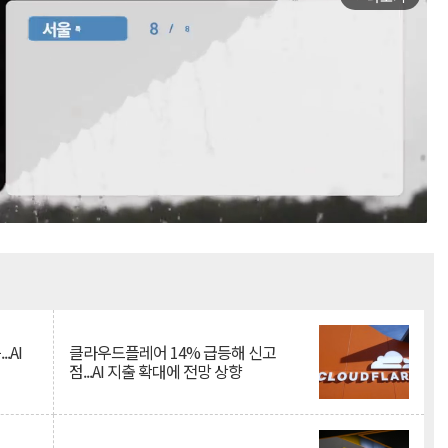
Mute
.AI
클라우드플레어 14% 급등해 신고
점...AI 지출 확대에 전망 상향