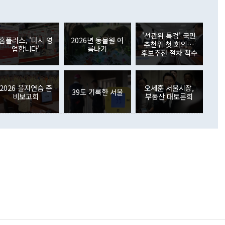
 어떤 희망이라 하더라도 그건 아직 조율되지 않은 방법"이
6000만달러 흑자를 나타냈다. 금융계정 순자산은 6월 중 467
들께서 디스카운트해 주시면 좋겠다"고 선을 그었다. 정 장관
러 증가해 월간 기준 역대 최대 증가 폭을 기록했다. 종전 최대
아 블라디보스토크에서 열리는 '동방경제포럼(EEF)'을 언급하
월(369억9000만달러)을 넘어선 것이다. 직접투자에서는 내국
원에서 (참석을) 검토하고 있다"고 발언한 데 대해서도 조 장관
가 80억1000만달러, 외국인의 국내투자가 46억3000만달러
'선관위 특검' 국민
외교부의 몫"이라며 "아직 거기까지 진도가 나가지 않았다"고
홈플러스, '다시 영
2026년 동물원 여
. 증권투자에서는 외국인의 국내 주식 매도세가 이어졌다. 외
추천위 첫 회의…
업합니다'
름나기
장관이 이날 소개한 대북 구상과 설명은 정부 내 조율을 거치지
주식 투자는 차익실현 매도 등의 영향으로 316억1000만달러
후보추천 절차 착수
서 문제가 있다. 특히 주적 표현 대체와 국호 사용, 9·19 군
(-310억5000만달러)에 이어 역대 최대 순매도 기록을 다시
 4자회담 추진 등은 통일부 장관이 결정할 사안이 아니어서 월
국인의 국내 채권투자는 세계국채지수(WGBI) 자금 유입에도
이 나오고 있다. 이 대통령은 정 장관의 업무보고를 듣고 난
도래 영향으로 증가 폭이 줄어든 52억9000만달러를 기록했
무보고에 발표했다고 승인난 건 아니다"라고 재차 확인했다. 정
2026 을지연습 준
오세훈 서울시장,
 해외 증권투자는 주식을 중심으로 35억6000만달러 증가했
39도 기록한 서울
비보고회
부동산 대토론회
통은 "정 장관의 발언 내용은 대부분 국가안전보장회의(NSC)
newspim.com
된 사안이 아닌 정 장관의 개인적 생각에 가깝다"며 "안보 관
이 정부의 공식 정책이 아닌 사안을 추진하겠다고 업무보고를
 면전에서 '국군통수권자가 나서야 한다'고 주장한 것은 심각
 5일 청와대 영빈관에서 열린 통일
 외교 안보 부처 업무보고에서 발언하고 있다. [사진=청와대]
장이 현 시점에서 이미 참고가 될 수 없는 과거의 경험 또는 사
식에 기반하고 있다는 것이다. 정 장관이 주장하는 구상은 급
 있는 북한의 전략과 한반도 및 국제 정세를 전혀 반영하지
 비판이 제기되고 있다. 정 장관이 "흘러간 선(先)비핵화만
현실을 바꾸지 못한다"고 언급한 것은 지금까지의 대북 접근
 있다. 북핵 위기 발발 이후 지금까지 모든 핵 협상에서 한국
북한에 선비핵화를 공식적으로 요구한 적이 없기 때문이다. 지