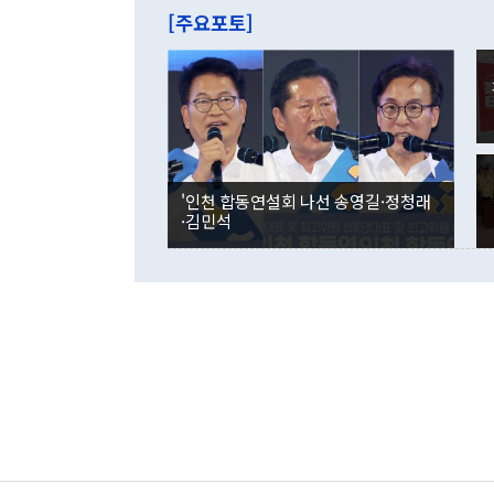
주의에 근거한
줄면서 25억
[주요포토]
라며 "여러분
억1000만달
이 9월 러시
였던 올해 3
며 "정부 차
인의 해외투자
은 "그것은 
각각 증가했다
잘랐다. 정 
국인의 국내 
않았다는 점에
감소하며 전월
사합의 복원,
경신했다. 외
권이라는 지적
분기 말 만기
뒤 "여기 업
다. 내국인의
'인천 합동연설회 나선 송영길·정청래
부의 한 소식
다. eoyn2@
·김민석
를 거쳐 결정
련 부처 장관
하고 대통령의
한 문제"라고 지적했다. 이재명 대통령이
외교 국방 등
2026.08.05 ◆시대착오적 접근, 대북 인식 오류 더욱 문제인 것은 정 장관
의 이같은 주
실과 다른 인
격히 변화하고
못하고 있다는
되뇌는 것은 
법을 호도하고
이나 미국은 