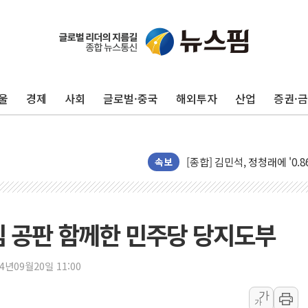
울
경제
사회
글로벌·중국
해외투자
산업
증권·
포항시 재난예산 40억 긴급 
울진·영덕 '호우특보'-포항 '
[종합] 김민석, 정청래에 '0.86
인천 합동연설회 나선 송영길
속보
김민석, 2주차 제주·인천 경선서
인사하는 김민석 당대표 후보
[속보] 민주, 제주·인천 경선 결
심 공판 함께한 민주당 당지도부
[속보] 민주, 인천 경선 결과 발
[속보] 민주, 제주 경선 결과 발
24년09월20일 11:00
이번주 국내 주요 금융일정(8.1
가
가
美, 이란전 출구전략 만지작