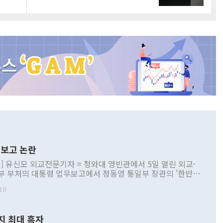
보고 논란
] 유신모 외교전문기자 = 청와대 영빈관에서 5일 열린 외교·
부 부처의 대통령 업무보고에서 정동영 통일부 장관의 '한반도
 구상'과 업무보고 발언이 논란을 빚고 있다. 이날 정 장관의
10
정부 내 조율을 거치지 않은 사안을 정책으로 추진하겠다고 공
는가 하면 사실 관계에 맞지 않은 설명도 있었다. 이재명 대통
로 신중을 기해 달라고 경고했고, 조현 외교부 장관은 '이상
지 최대 흑자
 근거한 비현실적 구상'이라는 비판을 내놨다. 그동안 정 장