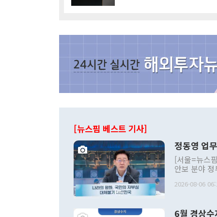
[뉴스핌 베스트 기사]
정동영 업무
[서울=뉴스핌
안보 분야 정
평화공존 발전
2026-08-06 06:
발언 중에는 
언한 것이 있
령은 공개적으
6월 경상수
주의적 희망에