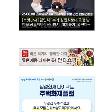
[스팟Live] 김민석 “누가 김민석보다 국정 방
향을 공유했나”…인천서 ‘대체불가’ 외쳤다 |
26.08.08 더불어민주당 당대표·최고위원 후
보 인천 합동연설회