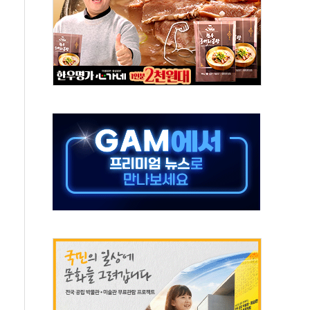
50㎜ 폭우…강원 동해안 강한 비 이어져
 환경미화원 수거차에 치여 사망
동…60대 남성 2명 숨져
보는 일 없게"…'결혼 페널티' 22개 과제 손본다
터보트 전복…1명 사망·1명 실종
의 날 참석..."국제적 시민 연대로 목소리 내야"
 실종 60대 나흘만에 숨진 채 발견
 살해 10대 아들 체포
' 받아친 정청래…제주 연설서 신경전 고조