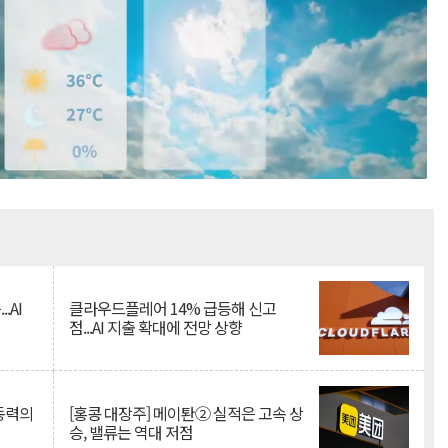
Mute
.AI
클라우드플레어 14% 급등해 신고
점...AI 지출 확대에 전망 상향
 동력의
[홍콩 대장주] 메이퇀② 실적은 고속 상
승, 밸류는 역대 저점