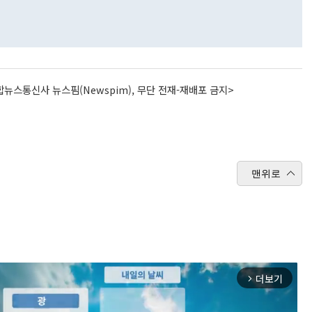
뉴스통신사 뉴스핌(Newspim), 무단 전재-재배포 금지>
맨위로
더보기
arrow_forward_ios