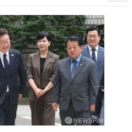
강릉·동해·삼척 시간당 최대 
폐기물 수거하다 참변…60대
서울 중랑구 주택가서 흉기 난
李대통령 "결혼 때문에 손해 
여수 오동도 인근 해상서 모
추미애, '위안부' 피해자 기림
인천 선재도 갯벌서 해루질 중
인천서 말다툼 중 어머니 흉기
'화합' 꺼낸 김민석에 '뻔뻔