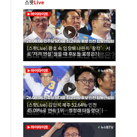
스팟
Live
[스팟Live] 환호 속 입장해 나란히 ‘찰칵’…서
로 ‘저격 연설’ 들을 때 후보들 표정은? |
26.08.08 더불어민주당 당대표·최고위원 후
보 인천 합동연설회
[스팟Live] 김민석 제주 52.64%·인천
45.09%로 연속 1위…정청래 따돌렸다’ |
26.08.08 더불어민주당 당대표·최고위원 후
보 인천 합동연설회