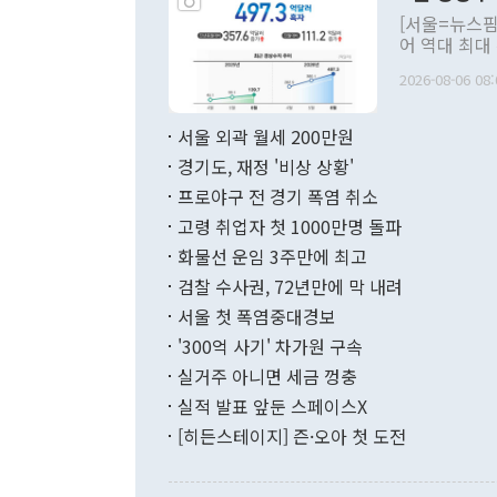
관의 대북 정
[서울=뉴스핌
관 부처 장관
어 역대 최대
관의 무리한 
출 호조로 월
다. [정동영 통일부 장관이 지난달 23일 오후 서울 종로구 정부서울청사에
2026-08-06 08:
료=한국은행] 한국은행이 6일 발표한 '2026년 6월 국제수지(잠정)'에
서 취임 1주년 
면 지난 6월
부 장관 권한
1000만달러
서울 외곽 월세 200만원
발전 구상'을
이에 따라 올
적 갈등 해결
경기도, 재정 '비상 상황'
했다. 경상수
결과 혐오의 
9000만달러
프로야구 전 경기 폭염 취소
년간의 CVI
지 기준 상품
고령 취업자 첫 1000만명 돌파
무너졌다고도 
며 월간 기준
현실을 바꾸는
달러로 38.
화물선 운임 3주만에 최고
를 평화 체제
196.9% 급
검찰 수사권, 72년만에 막 내려
함께 4자 대
수출은 160
지만 이 대통
서울 첫 폭염중대경보
(18.6%) 
화공존 정책이
했다. 통관 기
'300억 사기' 차가원 구속
다"고 지적했
(16.4%)
투리가 잡혀 
실거주 아니면 세금 껑충
월(-10억9
쁜 상황이 초
증가와 유류할
실적 발표 앞둔 스페이스X
9·19 군사
기록했지만 
[히든스테이지] 즌·오아 첫 도전
"우리의 선의
로 전환됐다.
으로 약간의 의문
를 기록해 전
관은 업무보고
는 배당수입