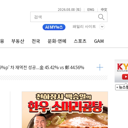
2026.08.08 (토)
ENG
中文
|
|
패밀리 사이트
금융
부동산
전국
문화·연예
스포츠
GAM
투입…고수온 양식장 복구·지원 '총력'
산사태 주의보'...경북도, 호우 피해·통제구간 없어
%p' 차 재역전 성공...金 45.42% vs 鄭 44.56%
·정청래·김민석 당대표 후보
 정청래에 승리...47.75% vs 42.08%
과 발표...김민석 47.75% 정청래 42.08%
표...김민석 45.09% 정청래 43.27% 송영길 11.63%
표...김민석 52.64% 정청래 39.89% 송영길 7.47%
0~8.14)
…공습 한계·탄약 부족 현실화