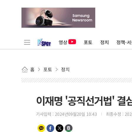
영상
포토
정치
정책·서
홈
포토
정치
이재명 '공직선거법' 결
기사입력 :
2024년09월20일 10:43
최종수정 :
20