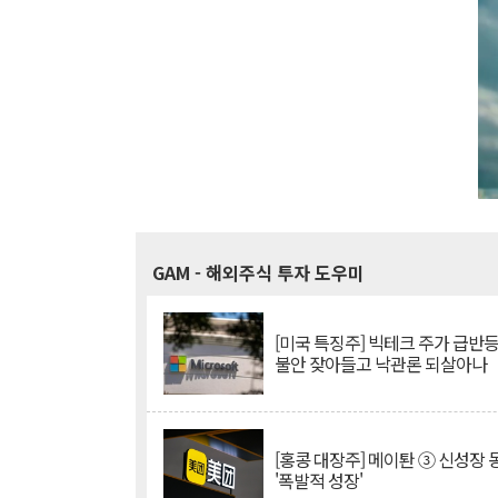
GAM
- 해외주식 투자 도우미
[미국 특징주] 빅테크 주가 급반등..
불안 잦아들고 낙관론 되살아나
[홍콩 대장주] 메이퇀 ③ 신성장
'폭발적 성장'