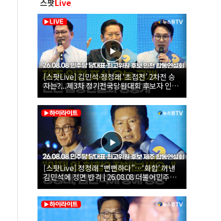
스팟
Live
[스팟Live] 김민석·정청래 ‘초접전’ 2차전 승
자는?...제3차 정기전국당원대회 후보자 인천
합동연설회 생중계 | 26.08.08
[스팟Live] 정청래 “뻔뻔하다”…‘화합’ 꺼낸
김민석에 정면 반격 | 26.08.08 더불어민주당
당대표·최고위원 후보 제주 합동연설회