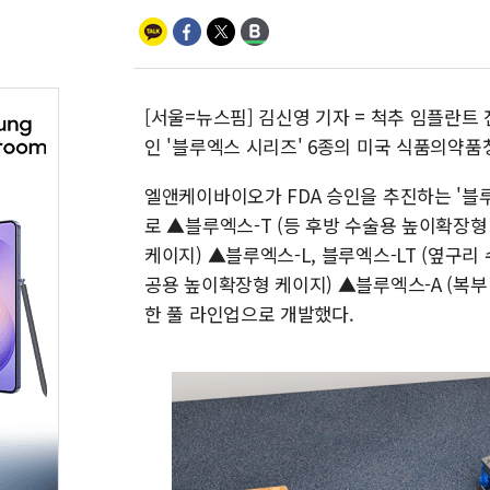
[서울=뉴스핌] 김신영 기자 = 척추 임플란
인 '블루엑스 시리즈' 6종의 미국 식품의약품청
엘앤케이바이오가 FDA 승인을 추진하는 '블
로 ▲블루엑스-T (등 후방 수술용 높이확장형
케이지) ▲블루엑스-L, 블루엑스-LT (옆구
공용 높이확장형 케이지) ▲블루엑스-A (복부
한 풀 라인업으로 개발했다.