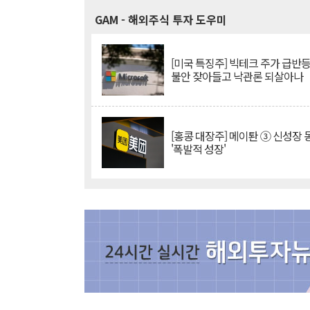
GAM
- 해외주식 투자 도우미
[미국 특징주] 빅테크 주가 급반등..
불안 잦아들고 낙관론 되살아나
[홍콩 대장주] 메이퇀 ③ 신성장
'폭발적 성장'