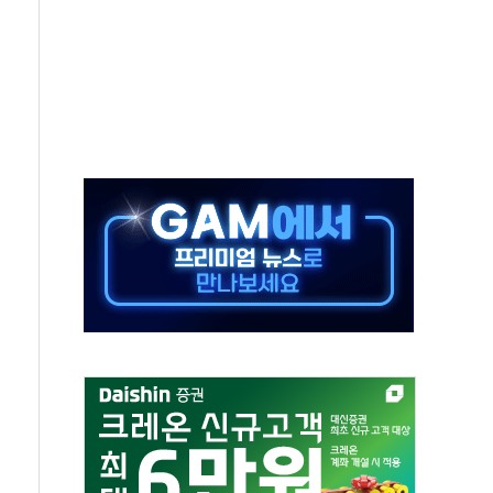
주의보…10일까지 최대 3.5m 높은 물결
사망 23명…정부, 비상대응기구 가동
, 수도 베이징도 부동산 규제 철폐
위 상승으로 피서객 7명 고립…전원 구조
별똥별 멍' 운영…페르세우스 유성우 관측
시간당 50mm 이상 폭우…호우경보 발효
0대 숨져…온열질환 여부 조사
능시험 오전 집중 편성…체감온도 38도 넘으면 중단
누르기 방지법' 전면 재검토 지시