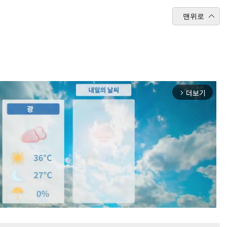
맨위로
더보기
arrow_forward_ios