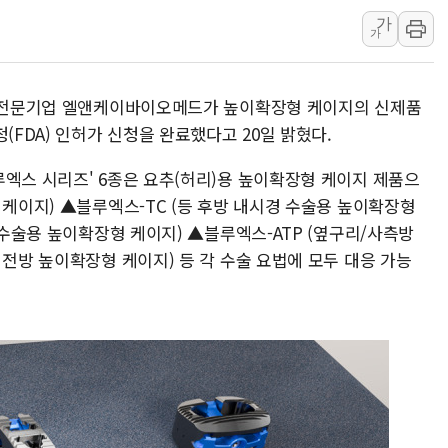
가
동해중부 전 해상 풍랑
가
연일 폭염에 온열질환 
中 전방위 아파트 부양
트 전문기업 엘앤케이바이오메드가 높이확장형 케이지의 신제품
인제 용대리 계곡서 수
(FDA) 인허가 신청을 완료했다고 20일 밝혔다.
동해시, 11~14일 '
강원 중·남부 동해안 
루엑스 시리즈' 6종은 요추(허리)용 높이확장형 케이지 제품으
 케이지) ▲블루엑스-TC (등 후방 내시경 수술용 높이확장형
청양 밭에서 일하던 9
리 수술용 높이확장형 케이지) ▲블루엑스-ATP (옆구리/사측방
폭염에 車 운전면허 기
 전방 높이확장형 케이지) 등 각 수술 요법에 모두 대응 가능
李대통령, 'ISA·주가