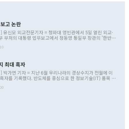
보고 논란
] 유신모 외교전문기자 = 청와대 영빈관에서 5일 열린 외교·
부 부처의 대통령 업무보고에서 정동영 통일부 장관의 '한반도
 구상'과 업무보고 발언이 논란을 빚고 있다. 이날 정 장관의
10
정부 내 조율을 거치지 않은 사안을 정책으로 추진하겠다고 공
는가 하면 사실 관계에 맞지 않은 설명도 있었다. 이재명 대통
로 신중을 기해 달라고 경고했고, 조현 외교부 장관은 '이상
지 최대 흑자
 근거한 비현실적 구상'이라는 비판을 내놨다. 그동안 정 장
책 관련 발언이 물의를 빚은 적은 여러 번 있지만 대통령과 유
] 박가연 기자 = 지난 6월 우리나라의 경상수지가 전월에 이
이 공개적으로 부정적 입장을 표명한 것은 이례적이다. 정 장
 흑자를 기록했다. 반도체를 중심으로 한 정보기술(IT) 품목 수
대북 접근법과 월권을 제어해야 한다는 목소리도 높아지고 있
간 상품수출이 처음으로 1000억달러를 넘어선 영향이다. [자
00
 따르
기자간담회를 하고 있다. [사진=통일부] 2026.07.23 ◆통일
 경상수지는 497억3000만달러 흑자로 집계됐다. 전월(386억
 넘어선 주장 정 장관은 이날 업무보고에서 '한반도 평화공존
)에 이어 두 달 연속 월간 기준 역대 최대 기록을 갈아치웠다.
 설명하면서 이재명 정부 2년차 핵심 과제로 상호 존중·평화
해 상반기 누적 경상수지 흑자는 1910억1000만달러를 기록
·핵 없는 한반도 등 3대 기본 방향을 제시했다. 정 장관은 "대
지 흑자를 견인한 것은 상품수지다. 6월 상품수지는 478억
언어는 멈춰야 한다"면서 주적 용어 대체를 주장했다. 지난 25
 흑자를 기록하며 전월에 이어 역대 최대를 다시 썼다. 국제수
D(완전하고 검증가능하며 되돌릴 수 없는 비핵화) 구도는 이미
수출은 1123억7000만달러로 전년 동월 대비 84.5% 증가하
했다. 또 "현 시점에서 흘러간 선(先)비핵화만 되뇌는 것은
 처음으로 1000억달러를 넘어섰다. 상품수입은 644억8000만