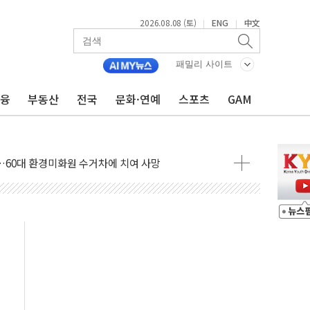
2026.08.08 (토)
ENG
中文
|
|
패밀리 사이트
금융
부동산
전국
문화·연예
스포츠
GAM
만지작…공습 한계·탄약 부족 현실화
 최대 50㎜ 폭우…강원 동해안 강한 비 어어져
…60대 환경미화원 수거차에 치여 사망
흉기 난동…60대 남성 2명 숨져
손해 보는 일 없게"…'결혼 페널티' 22개 과제 손본다
서 모터보트 전복…1명 사망·1명 실종
자 기림의 날 참석..."국제적 시민 연대로 목소리 내야"
질 중 실종 60대 나흘만에 숨진 채 발견
 흉기 살해 10대 아들 체포
 '뻔뻔' 받아친 정청래…제주 연설서 신경전 고조
재검토 지시…與 "적극 환영"·野 "졸속 국정"