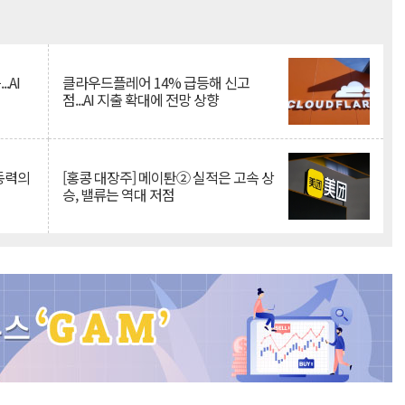
Mute
.AI
클라우드플레어 14% 급등해 신고
점...AI 지출 확대에 전망 상향
 동력의
[홍콩 대장주] 메이퇀② 실적은 고속 상
승, 밸류는 역대 저점