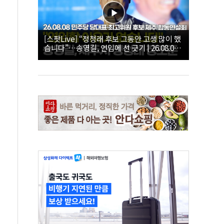
[스팟Live] “정청래 후보 그동안 고생 많이 했
습니다”…송영길, 연임에 선 긋기 | 26.08.08
더불어민주당 당대표·최고위원 후보 제주 합
동연설회