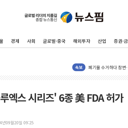
울
경제
사회
글로벌·중국
해외투자
산업
증권·
美, 이란전 출구전략 
강릉·동해·삼척 시간당
폐기물 수거하다 참변
서울 중랑구 주택가서 
속보
李대통령 "결혼 때문에 
여수 오동도 인근 해상
추미애, '위안부' 피해
엑스 시리즈' 6종 美 FDA 허가
인천 선재도 갯벌서 해루
인천서 말다툼 중 어머니
'화합' 꺼낸 김민석에
24년09월20일 09:25
李대통령, ISA 개편 