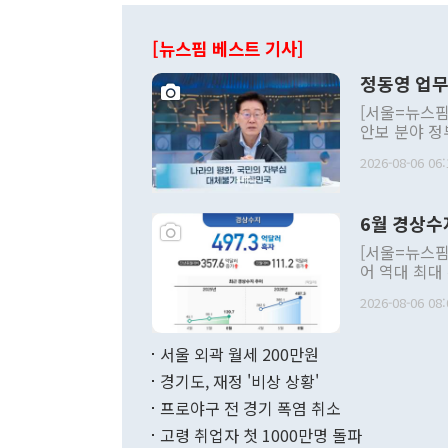
[뉴스핌 베스트 기사]
정동영 업무
[서울=뉴스핌
안보 분야 정
평화공존 발전
2026-08-06 06:
발언 중에는 
언한 것이 있
령은 공개적으
6월 경상수
주의적 희망에
관의 대북 정
[서울=뉴스핌
관 부처 장관
어 역대 최대
관의 무리한 
출 호조로 월
다. [정동영 통일부 장관이 지난달 23일 오후 서울 종로구 정부서울청사에
2026-08-06 08:
료=한국은행] 한국은행이 6일 발표한 '2026년 6월 국제수지(잠정)'에
서 취임 1주년 
면 지난 6월
부 장관 권한
1000만달러
서울 외곽 월세 200만원
발전 구상'을
이에 따라 올
적 갈등 해결
경기도, 재정 '비상 상황'
했다. 경상수
결과 혐오의 
9000만달러
프로야구 전 경기 폭염 취소
년간의 CVI
지 기준 상품
고령 취업자 첫 1000만명 돌파
무너졌다고도 
며 월간 기준