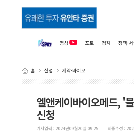
영상
포토
정치
정책·서
홈
산업
제약·바이오
엘앤케이바이오메드, '블루
신청
기사입력 :
2024년09월20일 09:25
최종수정 :
20